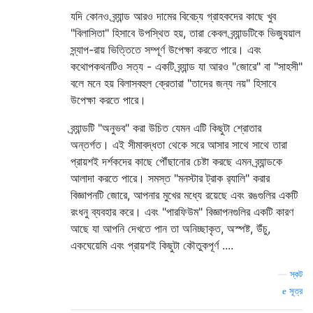
যদি কোনও ব্র্যান্ড আরও দামের বিবেচ্য গ্রাহকদের কাছে খুব
"বিলাসিতা" হিসাবে উপস্থিত হয়, তারা কেবল ব্র্যান্ডটিকে ভিজ্যুয়াল
স্ন্যাপ-রায় ভিত্তিতে সম্পূর্ণ উপেক্ষা করতে পারে। এবং
কথোপকথনটিও সত্য - একটি ব্র্যান্ড যা আরও "জোরে" বা "সাহসী"
বলে মনে হয় বিলাসবহুল ক্রেতারা "তাদের জন্য নয়" হিসাবে
উপেক্ষা করতে পারে।
ব্র্যান্ডটি "অনুভব" করা উচিত যেমন এটি কিছুটা শ্রোতার
অন্তর্গত। এই সীমাবদ্ধতা থেকে সরে আসার সাথে সাথে তারা
প্রায়শই দর্শকদের কাছে পৌঁছানোর চেষ্টা করছে এমন ব্র্যান্ডকে
আলাদা করতে পারে। সমস্ত "মনস্টার ট্রাক র‌্যালি" করার
বিজ্ঞাপনটি জোরে, আপনার মুখের মধ্যে রয়েছে এবং রঙগুলির একটি
রংধনু ব্যবহার করে। এবং "পারফিউম" বিজ্ঞাপনগুলির একটি কারণ
আছে যা আপনি দেখতে পান তা অনিচ্ছাকৃত, অস্পষ্ট, উঁচু,
একঘেয়েমি এবং প্রায়শই কিছুটা কৌতুকপূর্ণ ....
—
স্কট
সূত্র