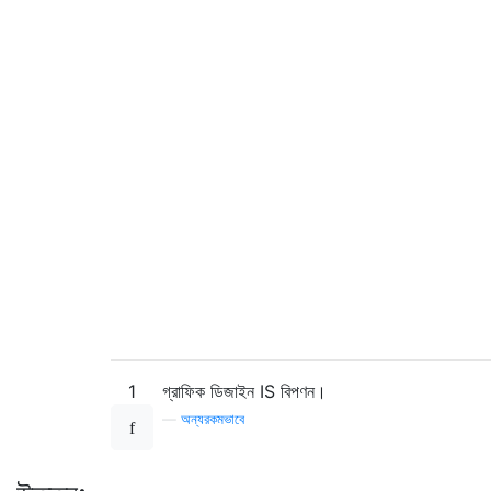
1
গ্রাফিক ডিজাইন IS বিপণন।
—
অন্যরকমভাবে