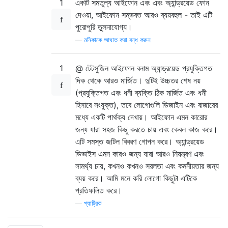
1
একটি সমতুল্য আইফোন এবং এবং অ্যান্ড্রয়েড ফোন
দেওয়া, আইফোন সম্ভবত আরও ব্যয়বহুল - তাই এটি
পুরোপুরি তুলনাযোগ্য।
—
মনিকাকে আঘাত করা বন্ধ করুন
1
@ টেটসুজিন আইফোন বনাম অ্যান্ড্রয়েড প্রযুক্তিগত
দিক থেকে আরও মার্জিত। দুটিই উচ্চতর শেষ নয়
(প্রযুক্তিগত এবং ধনী ব্যক্তি ঠিক মার্জিত এবং ধনী
হিসাবে সংযুক্ত), তবে লোগোগুলি ডিজাইন এবং বাজারের
মধ্যে একটি পার্থক্য দেখায়। আইফোন এমন কারোর
জন্য যারা সহজ কিছু করতে চায় এবং কেবল কাজ করে।
এটি সমস্ত জটিল বিবরণ গোপন করে। অ্যান্ড্রয়েড
ডিভাইস এমন কারও জন্য যারা আরও নিয়ন্ত্রণ এবং
সামর্থ্য চায়, কখনও কখনও সরলতা এবং কমনীয়তার জন্য
ব্যয় করে। আমি মনে করি লোগো কিছুটা এটিকে
প্রতিফলিত করে।
—
প্যাট্রিক