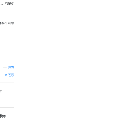
... আরও
 করুন এবং
—
ডোম
সূত্র
ে
াবিক