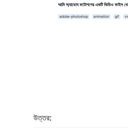
আমি অ্যাডোব ফটোশপের একটি ভিডিও ফাইল থেক
adobe-photoshop
animation
gif
vi
উত্তর: