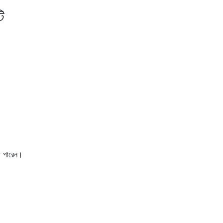
ি
তে পারেন।