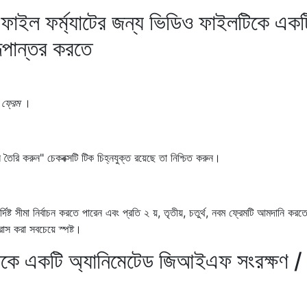
াইল ফর্ম্যাটের জন্য ভিডিও ফাইলটিকে একট
 রূপান্তর করতে
ফ্রেম
।
শন তৈরি করুন" চেকবক্সটি টিক চিহ্নযুক্ত রয়েছে তা নিশ্চিত করুন।
দিষ্ট সীমা নির্বাচন করতে পারেন এবং প্রতি ২ য়, তৃতীয়, চতুর্থ, নবম ফ্রেমটি আমদানি কর
স করা সবচেয়ে স্পষ্ট।
থেকে একটি অ্যানিমেটেড জিআইএফ সংরক্ষণ /