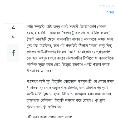
—
Horatio
সূত্র
আমি সম্প্রতি এটির জন্য একটি দরকারী জিআইএমপি কৌশল
4
ব্যবহার করেছি - সম্ভবত "কালার টু আলফার সাথে মিল রয়েছে"
(আমি আরজিবি মোডে থাকাকালীন কালার টু আল্ফাকে আমার জন্য
ধূসর করা হয়েছিল), তবে এই পদ্ধতিটি কীভাবে "নরম" জন্য কিছু
কার্যকর কাস্টমাইজেশন দিয়েছে "আমি চেয়েছিলাম যে প্রান্তগুলি
বের হয়ে আসুক (যাদুর কাঠের কৌশলগুলির বিপরীতে যা প্রান্তটিকে
আংশিক স্বচ্ছ করার চেয়ে চিত্রের চারপাশে একটি পাতলা কালো
সীমানা ছেড়ে দেয়)।
সংক্ষেপে আমি মূল চিত্রটির গ্রেস্কেল সংস্করণটি এর লেয়ার মাস্ক
/ আলফা চ্যানেলে অনুলিপি করেছিলাম, এবং তারপরে প্রান্তটি
কতটা ਪਾਰুচ্ছন্ন হওয়া উচিত তা সামঞ্জস্য করার সময় আলফা
চ্যানেলের বেশিরভাগ চিত্রটি অস্বচ্ছ করে তোলে। খুব সুন্দর
প্রভাব এবং খুব স্বনির্ধারিত।
এটি করার জন্য এখানে ধাপে ধাপে: