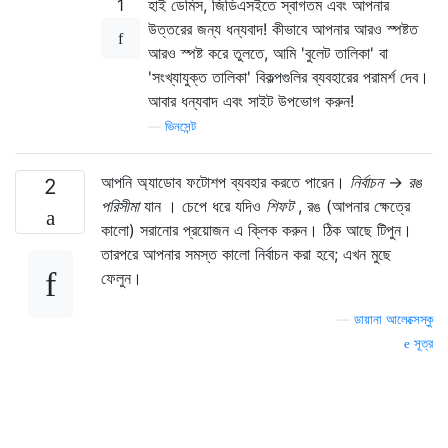
1
হাই ডেমিস, জিডিএসইতে স্বাগতম এবং আপনার
উত্তরের জন্য ধন্যবাদ! কীভাবে আপনার আরও স্পষ্টত
আরও স্পষ্ট করে তুলতে, আমি 'বুলেট তালিকা' বা
'সংখ্যাযুক্ত তালিকা' বিকল্পগুলির ব্যবহারের পরামর্শ দেব।
আবার ধন্যবাদ এবং সাইট উপভোগ করুন!
—
ভিনসেন্ট
আপনি অ্যাডোব ফটোশপ ব্যবহার করতে পারেন।
নির্বাচন
->
রঙ
2
পরিসীমা
যান । চেপে ধরে যদিও
শিফট
, রঙ (আপনার ক্ষেত্রে
কালো) সরানোর প্রয়োজন এ ক্লিক করুন। ঠিক আছে টিপুন।
তারপরে আপনার সমস্ত কালো নির্বাচন করা হবে; এখন মুছে
ফেলুন।
—
ডায়ানা আলেক্সেস্কু
সূত্র