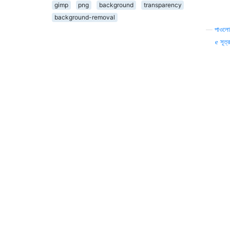
gimp
png
background
transparency
background-removal
—
পাওলো
সূত্র