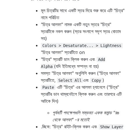
মূল চিত্রটির সাথে একটি স্তর দিয়ে শুরু করে এটি "চিত্র"
নামে পরিচিত
"চিত্র আলফা" নামক একটি নতুন স্তরে "চিত্র"
স্তরটিকে নকল করুন (স্তর সংলাপে সদৃশ স্তর বোতাম
সহ)
Colors > Desaturate... > Lightness
"চিত্র আলফা" স্তরটিতে on
"চিত্র" স্তরটি ডান ক্লিক করুন এবং
Add
(যদি ইতিমধ্যে সম্পন্ন না হয়)
Alpha
সমস্ত "চিত্র আলফা" অনুলিপি করুন ("চিত্র আলফা"
স্তরটিতে,
এবং
)
Select All
Copy
এটি "চিত্র" এর আলফা চ্যানেলে ("চিত্র"
Paste
স্তরটির ডান থাম্বনেইলে ক্লিক করুন এবং তারপরে এটি
আটকে দিন)
পূর্ববর্তী পদক্ষেপগুলি সম্ভবত একক কমান্ড "রঙ
থেকে আলফা" -র মতোই
.চ্ছিক: "চিত্র" রাইট-ক্লিক করুন এবং
Show Layer