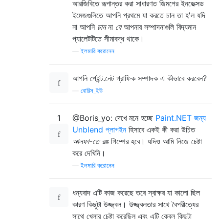
আরজিবিতে রূপান্তর করা সাধারণত জিমপের ইনডেক্সড
ইমেজগুলিতে আপনি প্রথমে যা করতে চান তা হ'ল যদি
না আপনি
চান
না
যে
আপনার সম্পাদনাগুলি বিদ্যমান
প্যালেটটিতে সীমাবদ্ধ থাকে।
—
ইলমারি করোনেন
আপনি পেইন্ট.নেট গ্রাফিক সম্পাদক এ কীভাবে করবেন?
—
বোরিস_ইউ
1
@Boris_yo: দেখে মনে হচ্ছে
Paint.NET জন্য
Unblend প্লাগইন
হিসাবে একই কী করা উচিত
আলফা-তে রঙ
গিম্পের হবে। যদিও আমি নিজে চেষ্টা
করে দেখিনি।
—
ইলমারি করোনেন
ধন্যবাদ এটি কাজ করেছে তবে স্বাক্ষর যা কালো ছিল
কারণ কিছুটা উজ্জ্বল। উজ্জ্বলতার সাথে বৈপরীত্যের
সাথে খেলার চেষ্টা করেছিল এবং এটি কেবল কিছুটা