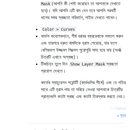
(আপনি কী পেস্ট করেছেন তা আপনাকে দেখাতে
Mask
হবে)। যদি আপনি এটি বাদ দেন তবে আপনি পরবর্তী
ধাপের সময় স্বচ্ছতা পরিবর্তন, লাইভ দেখতে পাবেন।
Color > Curves
কার্ভস কথোপকথনে, শীর্ষ বরাবর বক্ররেখাকে সমতল করুন
এবং তারপরে দ্রুত বামদিকে হ্রাস পেয়েছে, যার ফলে
বেশিরভাগ উজ্জ্বল পিক্সেল পুরোপুরি সাদা হয়ে যায় (অর্থাত্‍
চিত্রটি এখানে অস্বচ্ছ)।
টিকচিহ্ন তুলে দিন
স্বচ্ছতা
Show Layer Mask
প্রয়োগ দেখতে।
কার্ভের স্যাচুরেশন পয়েন্টটি (কার্ভগুলির শীর্ষে) এবং যে গতির
সাথে এটি হ্রাস পায় তা সরিয়ে নেওয়া আপনাকে চিত্রটির
প্রান্তগুলি কতটা স্বচ্ছ এবং কতটা তিরস্কার করতে দেয়।
—
Demis
সূত্র