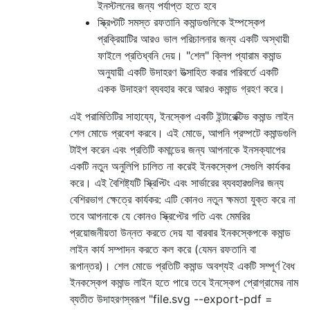
ইনস্টলনের জন্য পর্যাপ্ত হতে হবে
স্ক্রিপ্টটি সমস্ত রফতানি কমান্ডগুলিকে ইম্পস্কেপ
প্রক্রিয়াটির আরও ভাল পরিচালনার জন্য একটি অস্থায়ী
ফাইলে প্রতিধ্বনি দেয়। "শেল" ক্লিপ প্যারাম কমান্ড
অনুযায়ী একটি উদাহরণ উত্সাহিত করার পরিবর্তে একটি
একক উদাহরণ ব্যবহার করে আরও কমান্ড গ্রহণ করে।
এই পরামিতিটির সাহায্যে, ইনস্কেপ একটি ইন্টারেক্টিভ কমান্ড লাইন
শেল মোডে প্রবেশ করবে। এই মোডে, আপনি প্রম্পটে কমান্ডগুলি
টাইপ করেন এবং প্রতিটি কমান্ডের জন্য আপনাকে ইনসক্যাপের
একটি নতুন অনুলিপি চালিত না করেই ইনকস্কেপ সেগুলি কার্যকর
করে। এই বৈশিষ্ট্যটি স্ক্রিপ্টিং এবং সার্ভারের ব্যবহারগুলির জন্য
বেশিরভাগ ক্ষেত্রে কার্যকর: এটি কোনও নতুন ক্ষমতা যুক্ত করে না
তবে আপনাকে যে কোনও স্ক্রিপ্টের গতি এবং মেমরির
প্রয়োজনীয়তা উন্নত করতে দেয় যা বারবার ইনকস্কেপকে কমান্ড
লাইন কার্য সম্পাদন করতে কল করে (যেমন রফতানি বা
রূপান্তর)। শেল মোডে প্রতিটি কমান্ড অবশ্যই একটি সম্পূর্ণ বৈধ
ইনকস্কেপ কমান্ড লাইন হতে পারে তবে ইনস্কেপ প্রোগ্রামের নাম
ব্যতীত উদাহরণস্বরূপ "file.svg --export-pdf =