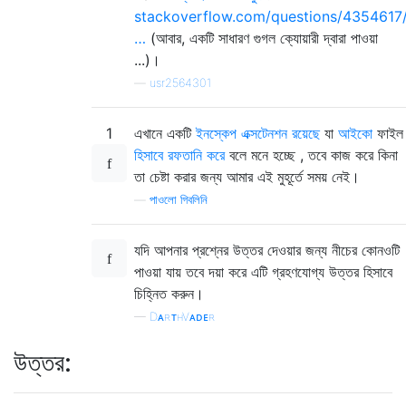
stackoverflow.com/questions/4354617
…
(আবার, একটি সাধারণ গুগল ক্যোয়ারী দ্বারা পাওয়া
...)।
—
usr2564301
1
এখানে একটি
ইনস্কেপ এক্সটেনশন রয়েছে
যা
আইকো
ফাইল
হিসাবে রফতানি করে
বলে মনে হচ্ছে , তবে কাজ করে কিনা
তা চেষ্টা করার জন্য আমার এই মুহূর্তে সময় নেই।
—
পাওলো গিবলিনি
যদি আপনার প্রশ্নের উত্তর দেওয়ার জন্য নীচের কোনওটি
পাওয়া যায় তবে দয়া করে এটি গ্রহণযোগ্য উত্তর হিসাবে
চিহ্নিত করুন।
—
DᴀʀᴛʜVᴀᴅᴇʀ
উত্তর: