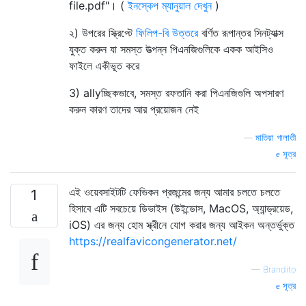
file.pdf"। (
ইনস্কেপ ম্যানুয়াল দেখুন
)
২) উপরের স্ক্রিপ্টে
ফিলিপ-বি উত্তরে
বর্ণিত রূপান্তর সিনট্যাক্স
যুক্ত করুন যা সমস্ত উত্পন্ন পিএনজিগুলিকে একক আইসিও
ফাইলে একীভূত করে
3) allyচ্ছিকভাবে, সমস্ত রফতানি করা পিএনজিগুলি অপসারণ
করুন কারণ তাদের আর প্রয়োজন নেই
—
মাতিয়া গালাতী
সূত্র
এই ওয়েবসাইটটি ফেভিকন প্রজন্মের জন্য আমার চলতে চলতে
1
হিসাবে এটি সবচেয়ে ডিভাইস (উইন্ডোস, MacOS, অ্যান্ড্রয়েড,
iOS) এর জন্য হোম স্ক্রীনে যোগ করার জন্য আইকন অন্তর্ভুক্ত
https://realfavicongenerator.net/
—
Brandito
সূত্র