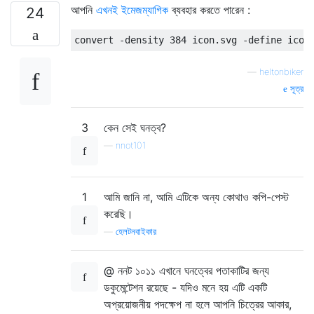
আপনি
এখনই ইমেজম্যাগিক
ব্যবহার করতে পারেন :
24
convert -density 384 icon.svg -define icon
—
heltonbiker
সূত্র
3
কেন সেই ঘনত্ব?
—
nnot101
1
আমি জানি না, আমি এটিকে অন্য কোথাও কপি-পেস্ট
করেছি।
—
হেলটনবাইকার
@ ননট ১০১১ এখানে ঘনত্বের পতাকাটির জন্য
ডকুমেন্টেশন রয়েছে - যদিও মনে হয় এটি একটি
অপ্রয়োজনীয় পদক্ষেপ না হলে আপনি চিত্রের আকার,