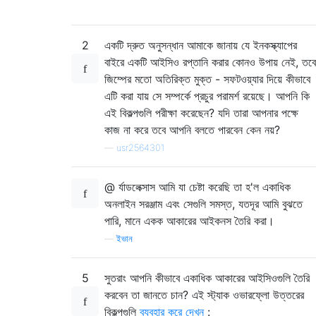
2
একটি দ্রুত অনুসন্ধান আমাকে জানায় যে ইনকস্ক্যাপের
বাইরে একটি আইসিও রপ্তানি করার কোনও উপায় নেই, তবে
জিম্পের মতো অতিরিক্ত মুক্ত - সফটওয়্যার দিয়ে কীভাবে
এটি করা যায় সে সম্পর্কে প্রচুর পরামর্শ রয়েছে। আপনি কি
এই বিকল্পগুলি পরীক্ষা করেছেন? যদি তারা আপনার পক্ষে
কাজ না করে তবে আপনি বলতে পারবেন কেন নয়?
—
usr2564301
@ র্যাডলেক্সাস আমি যা চেষ্টা করেছি তা হ'ল একাধিক
অনলাইন সরঞ্জাম এবং সেগুলি সমস্ত, যতদূর আমি বুঝতে
পারি, মানে একক আকারের আইকনস তৈরি করা।
—
ইভান
5
সুতরাং আপনি কীভাবে একাধিক আকারের আইসিওগুলি তৈরি
করবেন তা জানতে চান? এই স্ট্যাক ওভারফ্লো উত্তরের
বিকল্পগুলি
ব্যবহার করে দেখুন
: