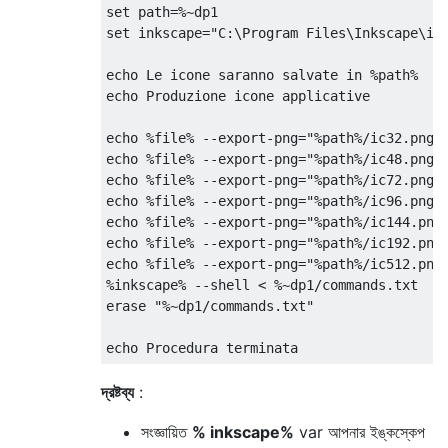
set path=%~dp1

set inkscape="C:\Program Files\Inkscape\ink
echo Le icone saranno salvate in %path%

echo Produzione icone applicative

echo %file% --export-png="%path%/ic32.png" 
echo %file% --export-png="%path%/ic48.png" 
echo %file% --export-png="%path%/ic72.png" 
echo %file% --export-png="%path%/ic96.png" 
echo %file% --export-png="%path%/ic144.png"
echo %file% --export-png="%path%/ic192.png"
echo %file% --export-png="%path%/ic512.png"
%inkscape% --shell < %~dp1/commands.txt

erase "%~dp1/commands.txt"

echo Procedura terminata
দ্রষ্টব্য
:
সংজ্ঞায়িত
% inkscape%
var আপনার ইঙ্কস্কেপ