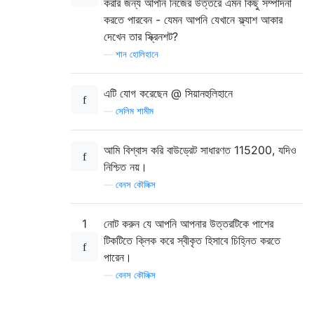
করার জন্য আপনি নিজের উত্তরে এমন কিছু সম্পাদনা
করতে পারবেন - যেমন আপনি যেখানে ফ্ল্যাশ আকার
দেখেন তার স্ক্রিনশট?
—
শান হোলিহানে
এটি যোগ করেছেন @ সিয়ানহুলিহানে
—
সেলিম শামীম
আমি বিশ্বাস করি বাউড্রেট সাধারণত 115200, যদিও
নিশ্চিত নয়।
—
বেনস কৌলিক্স
1
নোট করুন যে আপনি আপনার উত্তরটিকে পাশের
টিকটিতে ক্লিক করে স্বীকৃত হিসাবে চিহ্নিত করতে
পারেন।
—
বেনস কৌলিক্স