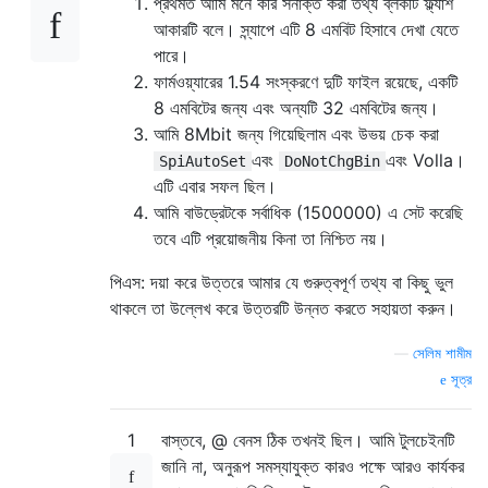
প্রথমত আমি মনে করি সনাক্ত করা তথ্য ব্লকটি ফ্ল্যাশ
আকারটি বলে। স্ন্যাপে এটি 8 এমবিট হিসাবে দেখা যেতে
পারে।
ফার্মওয়্যারের 1.54 সংস্করণে দুটি ফাইল রয়েছে, একটি
8 এমবিটের জন্য এবং অন্যটি 32 এমবিটের জন্য।
আমি 8Mbit জন্য গিয়েছিলাম এবং উভয় চেক করা
এবং
এবং Volla।
SpiAutoSet
DoNotChgBin
এটি এবার সফল ছিল।
আমি বাউড্রেটকে সর্বাধিক (1500000) এ সেট করেছি
তবে এটি প্রয়োজনীয় কিনা তা নিশ্চিত নয়।
পিএস: দয়া করে উত্তরে আমার যে গুরুত্বপূর্ণ তথ্য বা কিছু ভুল
থাকলে তা উল্লেখ করে উত্তরটি উন্নত করতে সহায়তা করুন।
—
সেলিম শামীম
সূত্র
1
বাস্তবে, @ বেনস ঠিক তখনই ছিল। আমি টুলচেইনটি
জানি না, অনুরূপ সমস্যাযুক্ত কারও পক্ষে আরও কার্যকর