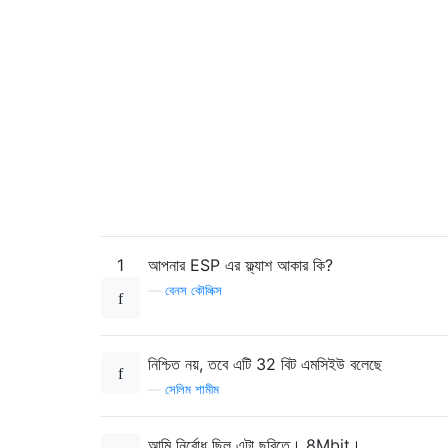
1
আপনার ESP এর ফ্ল্যাশ আকার কি?
—
বেনস কৌলিক্স
নিশ্চিত নয়, তবে এটি 32 বিট এমসিইউ বলেছে
—
সেলিম শামীম
আমি নির্বোধ ছিল এটা ছবিতে। 8Mbit।