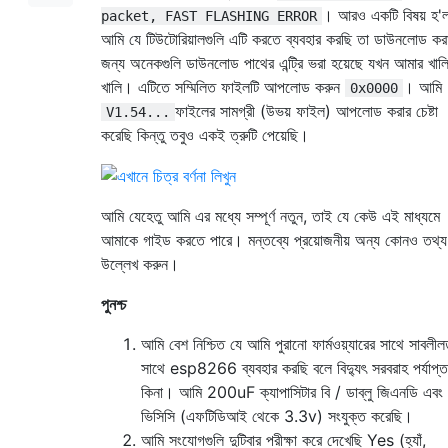
। আরও একটি বিষয় হ'
packet, FAST FLASHING ERROR
আমি যে টিউটোরিয়ালগুলি এটি করতে ব্যবহার করছি তা ডাউনলোড কর
জন্য অনেকগুলি ডাউনলোড পাথের এন্ট্রি ভরা হয়েছে যখন আমার খাল
খালি। এটিতে সম্মিলিত ফাইলটি আপলোড করুন
। আমি
0x0000
ফাইলের সামগ্রী (উভয় ফাইল) আপলোড করার চেষ্টা
V1.54...
করেছি কিন্তু তবুও একই ত্রুটি পেয়েছি।
আমি যেহেতু আমি এর মধ্যে সম্পূর্ণ নতুন, তাই যে কেউ এই মাধ্যমে
আমাকে গাইড করতে পারে। মন্তব্যে প্রয়োজনীয় অন্য কোনও তথ্য
উল্লেখ করুন।
পুনশ্চ
আমি বেশ নিশ্চিত যে আমি পুরানো ফার্মওয়্যারের সাথে সাবলীল
সাথে esp8266 ব্যবহার করছি বলে বিদ্যুৎ সরবরাহ পর্যাপ্ত
কিনা। আমি 200uF ক্যাপাসিটার বি / ডাব্লু জিএনডি এবং
ভিসিসি (এফটিডিআই থেকে 3.3v) সংযুক্ত করেছি।
আমি সংযোগগুলি দুটিবার পরীক্ষা করে দেখেছি Yes (হ্যাঁ,