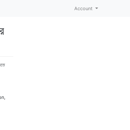
Account
ার
িতে
on,