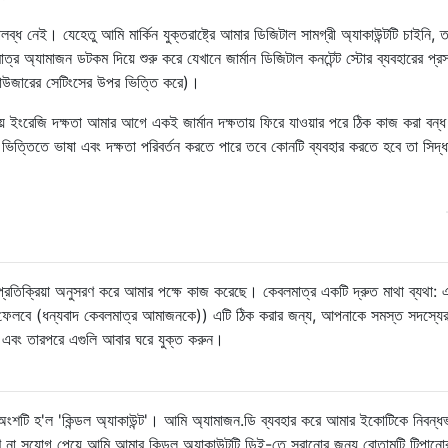
পলব্ধ নেই। যেহেতু আমি মার্কিন যুক্তরাষ্ট্রে আমার ডিজিটাল সামগ্রী অ্যাকাউন্টটি চাইনি,
অ্যামাজন ডটকম দিয়ে শুরু করে যেখানে জার্মান ডিজিটাল কনটেন্ট স্টোর ব্যবহারের প্রস
রাউজারের সেটিংসের উপর ভিত্তি করে)।
় ইংরেজি দক্ষতা আমার আগে একই জার্মান দক্ষতায় ফিরে যাওয়ার পরে ঠিক কাজ করা বন্
 ভিত্তিতে ভাষা এবং দক্ষতা পরিবর্তন করতে পারে তবে কোনটি ব্যবহার করতে হবে তা সিদ্ধ
র প্রতিক্রিয়া অনুসরণ করে আমার পক্ষে কাজ করেছে। কেবলমাত্র একটি দ্রুত মাথা ব্যথা: 
েলবে (ধন্যবাদ কেবলমাত্র আমাজনকে)) এটি ঠিক করার জন্য, আপনাকে সমস্ত সদস্যের
বে এবং তারপরে এগুলি আবার ঘরে যুক্ত করুন।
ণ অংশটি হ'ল 'কিন্ডল অ্যাকাউন্ট'। আমি অ্যামাজন.ডি ব্যবহার করে আমার ইকোটিকে নিবন্ধভ
ণ না সুযোগ পেয়ে আমি আমার কিন্ডল অ্যাকাউন্টটি ডিই-তে সরানোর জন্য বোতামটি টিপানো