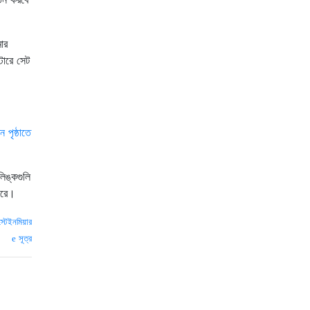
ার
টোরে সেট
পৃষ্ঠাতে
িঙ্কগুলি
ারে।
স্টেইনমিয়ার
সূত্র