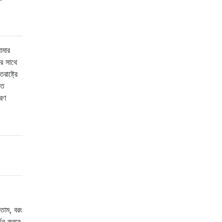
আমার
ের সাথে
াষ্ট্রে
তে
ারণ
তাম, বরং
্তন করবে