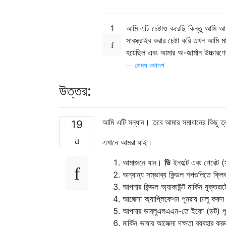
1
আমি এটি চেষ্টাও করেছি কিন্তু আমি আম
সাবস্ক্রাইব করার চেষ্টা করি তখন আমি মা
হয়েছিল এবং আমার অ-জার্মান উচ্চারণে
—
জেমস ওয়ালশ
উত্তর:
আমি এটি সন্ধান। তবে আমার সমাধানের কিছু ত্র
19
এখানে আমরা যাই।
আমাজনে যান।
ডি
ইনহাল্ট এবং গেরেট (
অন্যান্য সম্ভাব্য কিন্ডল শপগুলিতে ক্ল
আপনার কিন্ডল অ্যাকাউন্ট মার্কিন যুক্তরাষ্ট
আলেক্সা অ্যাপ্লিকেশন পুনরায় চালু করুন
আপনার ডাব্লুএলএএন-তে ইকো (ডট) পুন
মার্কিন ভাষার আলেক্সা দক্ষতা ব্যবহার করু