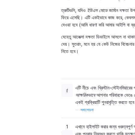
ত্রুটিগুলি, যদিও
ইউএস মোডে
জার্মান দক্ষতা উ
ফিরে এসেছি। এটি একইভাবে কাজ করে, কেবলমাত্র 
দেওয়া হবে (আমি ধারণা করি আমার আইপি বা ব্
যেহেতু আলেক্সা দক্ষতা ডিভাইসে আসলে না থাকায
দেয়। সুতরাং, মনে হয় যে কেউ নিজের বিবেচনার
নিতে হবে।
এটি নীচে এবং খ্রিস্টান-স্টেইনমিয়ারে
আক্ষরিকভাবে
আপনার পরিবারকে ভেঙে ফ
একই প্রক্রিয়াটি পুনরাবৃত্তি করতে হ
—
সমালোচনা
1
এখানে হাইলাইট করার জন্য গুরুত্বপূর্
এবং পুনরায় নিবন্ধন করতে থাকি যতক্ষ