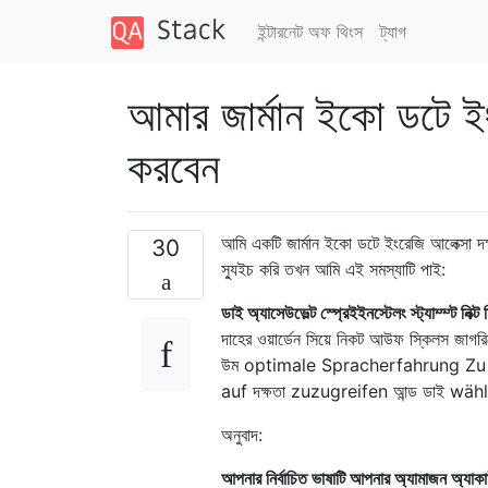
ইন্টারনেট অফ থিংস
ট্যাগ
আমার জার্মান ইকো ডটে ইং
করবেন
আমি একটি জার্মান ইকো ডটে ইংরেজি আলেক্সা দক
30
স্যুইচ করি তখন আমি এই সমস্যাটি পাই:
ডাই অ্যাসেউভেল্ট স্প্রেইইনস্টেলং স্ট্যাম্ম্ট
দাহের ওয়ার্ডেন সিয়ে নিকট আউফ স্কিলস জাগর
উম optimale Spracherfahrung Zu nu
auf দক্ষতা zuzugreifen আন্ড ডাই wä
অনুবাদ:
আপনার নির্বাচিত ভাষাটি আপনার অ্যামাজন অ্যাকা