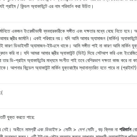
যই প্রাইম / কিন্ডল অ্যাকাউন্টে এর নাম পরিবর্তন করা উচিত।
ানিতে একজন ইংরেজীভাষী ব্যবহারকারীকে সঙ্গীত এবং দক্ষতার মধ্যে বেছে নিতে হবে। 
্র, আমার স্ত্রীর জার্মানি। একই পরিবারে নয়। যদি আমি আমার অ্যামাজন (মার্কিন) অ্যাকাউন্ট
 পাই কারণ ডিভাইসটি অ্যামাজন-ইউএসে থাকে। আমি সঙ্গীত পাই না কারণ আমি মার্কিন যুক্তর
প্রদান করি না। যদি আমরা আমার স্ত্রীর অ্যাকাউন্ট (ডিই) দিয়ে সেটআপ করি এবং ইংরেজি
রা তার ডি-প্রাইম অ্যাকাউন্টের মাধ্যমে সংগীত পাই তবে বেশিরভাগ দক্ষতা কাজ করে না ক
 আপনার কিন্ডেল অ্যাকাউন্ট মার্কিন যুক্তরাষ্ট্রে স্থানান্তরিত হতে পারে না (প্রাইম?)
:(
তটি যুক্ত করতে পারে:
কার নেই। অধীনে
সামগ্রী এবং ডিভাইস
>
সেটিং
>
দেশ সেটিং
, বড় ক্লিক না
পরিবর্তন
বো
েশাবলী অনুসরণ করুন। এটি ইউএস-স্টোর ব্যবহার করতে আপনার
সামগ্রী-অ্যাকাউন্টকে
পরিবর