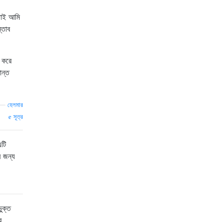
 তাই আমি
্তাব
ধ করে
ান্ত
—
হেলমার
সূত্র
এটি
 জন্য
ুক্ত
র