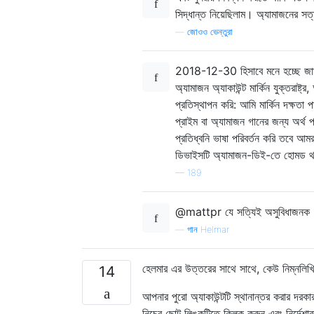
সিদ্ধান্ত নিয়েছিলাম। অ্যামাজনের সত্
—
জোওও ভেন্তুরা
2018-12-30 হিসাবে মনে হচ্ছে জার্ম
অ্যামাজন অ্যাকাউন্ট মার্কিন যুক্তরাষ্ট
প্রতিস্থাপন করি: আমি মার্কিন দক্ষতা
প্রাইম বা অ্যামাজন গানের জন্য অর্থ 
প্রতিধ্বনি ভাষা পরিবর্তন করি তবে আম
ডিভাইসটি অ্যামাজন-ডিই-তে হোমড থাকে।
—
189
@mattpr যে সত্যিই অসুবিধাজনক 
—
গান Helmar
হেলমার এর উত্তরের সাথে সাথে, কেউ নিম্নলিখি
14
আপনার পুরো অ্যাকাউন্টটি স্থানান্তর করার দর
নিচের ছোট লিঙ্কটিতে ক্লিক করুন এবং নির্দ