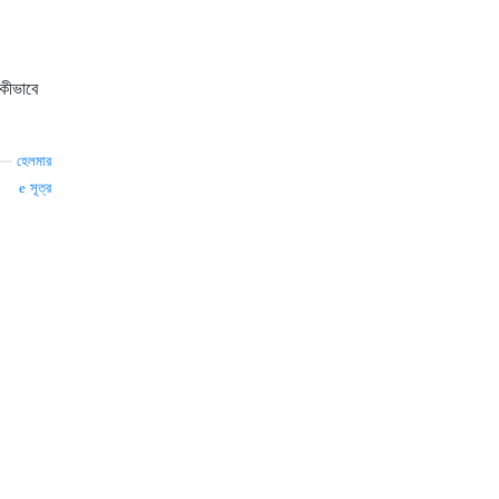
কীভাবে
—
হেলমার
সূত্র