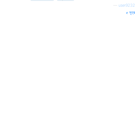
—
user9232
সূত্র