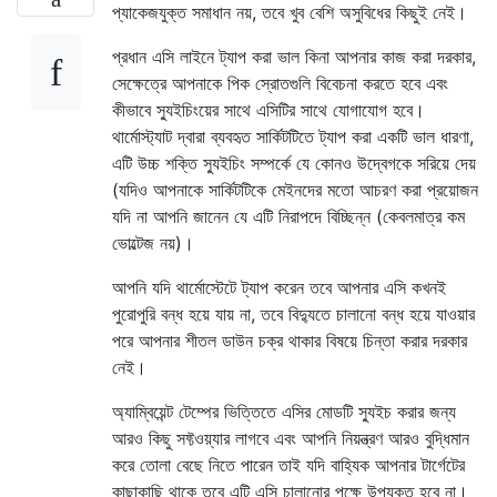
প্যাকেজযুক্ত সমাধান নয়, তবে খুব বেশি অসুবিধের কিছুই নেই।
প্রধান এসি লাইনে ট্যাপ করা ভাল কিনা আপনার কাজ করা দরকার,
সেক্ষেত্রে আপনাকে পিক স্রোতগুলি বিবেচনা করতে হবে এবং
কীভাবে স্যুইচিংয়ের সাথে এসিটির সাথে যোগাযোগ হবে।
থার্মোস্ট্যাট দ্বারা ব্যবহৃত সার্কিটটিতে ট্যাপ করা একটি ভাল ধারণা,
এটি উচ্চ শক্তি স্যুইচিং সম্পর্কে যে কোনও উদ্বেগকে সরিয়ে দেয়
(যদিও আপনাকে সার্কিটটিকে মেইনদের মতো আচরণ করা প্রয়োজন
যদি না আপনি জানেন যে এটি নিরাপদে বিচ্ছিন্ন (কেবলমাত্র কম
ভোল্টেজ নয়)।
আপনি যদি থার্মোস্টেটে ট্যাপ করেন তবে আপনার এসি কখনই
পুরোপুরি বন্ধ হয়ে যায় না, তবে বিদ্যুতে চালানো বন্ধ হয়ে যাওয়ার
পরে আপনার শীতল ডাউন চক্র থাকার বিষয়ে চিন্তা করার দরকার
নেই।
অ্যাম্বিয়েন্ট টেম্পের ভিত্তিতে এসির মোডটি স্যুইচ করার জন্য
আরও কিছু সফ্টওয়্যার লাগবে এবং আপনি নিয়ন্ত্রণ আরও বুদ্ধিমান
করে তোলা বেছে নিতে পারেন তাই যদি বাহ্যিক আপনার টার্গেটের
কাছাকাছি থাকে তবে এটি এসি চালানোর পক্ষে উপযুক্ত হবে না।