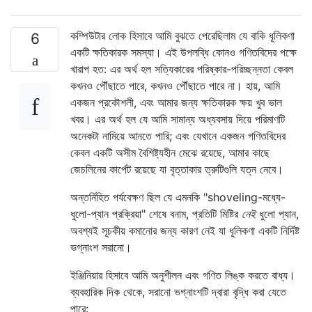
কম্পিউটার লোক হিসাবে আমি বুঝতে পেরেছিলাম যে বাকি ধূলিকণা
6
একটি ক্ষতিকারক সমস্যা। এই উপলব্ধি কোনও গণিতবিদের পক্ষে
খারাপ হত: এর অর্থ হল সত্যিকারের পরিষ্কার-পরিচ্ছন্নতা কেবল
কখনও পৌঁছাতে পারে, কখনও পৌঁছাতে পারে না। হায়, আমি
একজন প্রকৌশলী, এবং আমার জন্য ক্ষতিকারক ক্ষয় খুব ভাল
খবর। এর অর্থ হল যে আমি সামান্য অধ্যবসায় দিয়ে পরিমাণটি
অনেকটা নামিয়ে আনতে পারি; এবং যেখানে একজন গণিতবিদের
কেবল একটি অসীম বৈশিষ্ট্যহীন মেঝে রয়েছে, আমার কাছে
জেচলিনের কার্পেট রয়েছে যা বৃত্তাকার ত্রুটিগুলি যত্ন নেবে।
অন্তর্নিহিত পর্যবেক্ষণ ছিল যে এমনকি "shoveling-মধ্যে-
ধুলো-প্যান প্রক্রিয়া" শেষে বনাম, প্রতিটি মিষ্টির
নেই
ধুলো প্যান,
অবশ্যই সূচকীয় কমানোর জন্য কারণ নেই যা ধূলিকণা একটি নির্দিষ্ট
ভগ্নাংশ সরানো।
ইঞ্জিনিয়ার হিসাবে আমি অনুশীলন এবং গণিত লিঙ্ক করতে বাধ্য।
ব্যবহারিক দিক থেকে, সরানো ভগ্নাংশটি দ্বারা বৃদ্ধি করা যেতে
পারে: