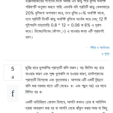
ইঞ্জিনিয়ারিংয়ের গণিতের দিকে আমরা এন ঝাড়ু পরে ধূলির অবশিষ্ট
পরিমাণটি অনুমান করতে পারি: এমনকি যদি প্রতিটি ঝাড়ু কেবলমাত্র
20% ধূলিকণা অপসারণ করে, তবে ধুলির ৮০% অবশিষ্ট থাকে,
তবে প্রতিটি তিনটি ঝাড়ু অবশিষ্ট ধূলিকে অর্ধেক করে দেয়; 12 টি
সুইপগুলি তাড়াতাড়ি 0.8 ^ 12 = 0.06 বা 6% এ হ্রাস
করে। ডিজেচলিনের কৌশল ;-) এ যাওয়ার জন্য এটি প্রায়শই
ভাল।
—
পিটার এ স্নাইডার
সূত্র
ছুরির ধারে ধুলাবালির প্রান্তটি বালি করুন। বড় জিনিস বড় হয়ে
5
যাওয়ার কারণ এবং সূক্ষ্ম ধুলাবালি না হওয়ার কারণ, ডাস্টপ্যানের
প্রান্তটি নিস্তেজ এবং বৃত্তাকার। আপনার এটি একটি বিন্দুতে
বালি করা দরকার যাতে এটি মেঝে> ← এবং পছন্দ নয়) এর সাথে
মিলিত হয় ←
একটি অতিরিক্ত বোনাস হিসাবে, আপনি কখনও চোর বা আইসিস
দ্বারা আক্রমণ করা হয় বা আপনি মেঝে ঝাঁকুন করার সময় যা কিছু