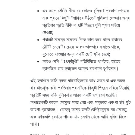
এর আগে ঠোঁটের নীচে যে কোনও ধূলিকণা প্রকাশ পেয়েছে
এবং প্যানে কিছুটা "লাফিয়ে উঠতে" ধূলিকণা দেওয়ার জন্য
প্রতিবার প্রতি ইঞ্চি বা দুটি পিছনে ধূলি প্যান সরিয়ে
নেওয়া;
প্যানটি সামান্য সামনের দিকে কাত করে যাতে রাবারের
ঠোঁটটি মেঝেটির চেয়ে আরও ভালভাবে বাসাতে থাকে,
ধুলোতে যাওয়ার জন্য একটি ছোট ফাঁক রেখে;
আরও বেশি "itsর্ধ্বমুখী" গতিবিধিতে ঝাপটায়, হাতের
ব্রাশটিকে তার হ্যান্ডেল অক্ষের চারপাশে ঘূর্ণায়মান।
এই ফ্যাশনে আমি দ্রুত ধারাবাহিকতায় আধ ডজন বা এক ডজন
বার ঝাড়ফুঁক করি, প্রতিবার প্যানটিকে কিছুটা পিছনে সরিয়ে নিয়েছি,
প্রতিটি সময় বাকি ধূলিকণার আরও একটি ভগ্নাংশ ধরেছি।
অপারেশনটি কয়েক সেকেন্ড সময় নেয় এবং সম্ভবত এক বা দুই ফুট
জায়গা প্রয়োজন। যেহেতু আমার তলটি বৈশিষ্ট্যযুক্ত নয় সেহেতু
এবং ফাঁকগুলি যেখানে পাওয়া যায় সেখান থেকে আমি সুবিধা নিতে
পারি।