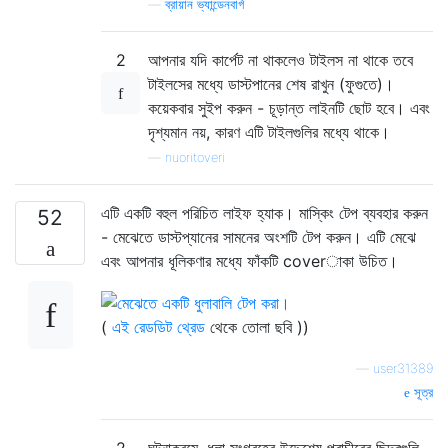
—
ব্রায়ান ভ্যান্ডেনবার্গ
2
আপনার যদি কার্পেট না থাকলেও টাইলস না থাকে তবে
টাইলসের মধ্যে ডাস্টপানের শেষ রাখুন (ফুগুতে)।
কয়েকবার সুইপ করুন - চূড়ান্ত লাইনটি ছোট হবে। এবং
দৃশ্যমান নয়, কারণ এটি টাইলগুলির মধ্যে থাকে।
—
nuoritoveri
এটি একটি বহুল পরিচিত লাইফ হ্যাক। মাস্কিং টেপ ব্যবহার করুন
52
- মেঝেতে ডাস্টপ্যানের সামনের অংশটি টেপ করুন। এটি মেঝে
এবং আপনার ধূলিকণার মধ্যে ফাঁকটি coverাকা উচিত।
(
এই রেডডিট থ্রেড
থেকে তোলা ছবি ))
—
user31389
সূত্র
2
ঘটনাক্রমে, ধুলা সংগ্রহের উদ্দেশ্যে প্রাচীরের ছিদ্রগুলি