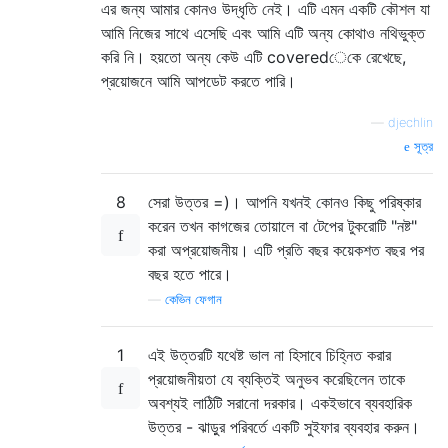
এর জন্য আমার কোনও উদ্ধৃতি নেই। এটি এমন একটি কৌশল যা
আমি নিজের সাথে এসেছি এবং আমি এটি অন্য কোথাও নথিভুক্ত
করি নি। হয়তো অন্য কেউ এটি coveredেকে রেখেছে,
প্রয়োজনে আমি আপডেট করতে পারি।
—
djechlin
সূত্র
8
সেরা উত্তর =)। আপনি যখনই কোনও কিছু পরিষ্কার
করেন তখন কাগজের তোয়ালে বা টেপের টুকরোটি "নষ্ট"
করা অপ্রয়োজনীয়। এটি প্রতি বছর কয়েকশত বছর পর
বছর হতে পারে।
—
কেভিন ফেগান
1
এই উত্তরটি যথেষ্ট ভাল না হিসাবে চিহ্নিত করার
প্রয়োজনীয়তা যে ব্যক্তিই অনুভব করেছিলেন তাকে
অবশ্যই লাঠিটি সরানো দরকার। একইভাবে ব্যবহারিক
উত্তর - ঝাড়ুর পরিবর্তে একটি সুইফার ব্যবহার করুন।