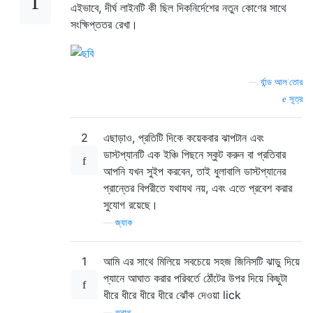
এইভাবে, দীর্ঘ লাইনটি কী ছিল দিকনির্দেশের নতুন কোণের সাথে
সংক্ষিপ্ততর রেখা।
—
র্যান্ড আল'তোর
সূত্র
2
এছাড়াও, প্রতিটি দিকে কয়েকবার ঝাপটান এবং
ডাস্টপ্যানটি এক ইঞ্চি পিছনে স্কুট করুন বা প্রতিবার
আপনি যখন সুইপ করবেন, তাই ধুলাবালি ডাস্টপ্যানের
প্রান্তের বিপরীতে যথাযথ নয়, এবং এতে প্রবেশ করার
সুযোগ রয়েছে।
—
জ্যাক
1
আমি এর সাথে মিলিয়ে সবচেয়ে সহজ জিনিসটি ঝাড়ু দিয়ে
প্যানে আঘাত করার পরিবর্তে ঠোঁটের উপর দিয়ে কিছুটা
ধীরে ধীরে ধীরে ধীরে ঝোঁক দেওয়া lick
—
তনাথ