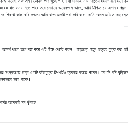
াজ করেছি এবং এমন কোনও পর্দা খুঁজে পাইনি যা সত্যই এটি "রাতের সময়" বলে মনে ক
কয়েক রাত সময় নিতে পারে তবে সেখানে অনেকগুলি আছে, আমি নিশ্চিত যে আপনার পছন্দ
িনের শিফটে কাজ করি তখনও আমি রাতে একটি পরা করি কারণ আমি কেবল এটিতে অভ্যস্
মর্শ থাকে তবে দয়া করে এটি নীচে পোস্ট করুন। মন্তব্যে নতুন উত্তর যুক্ত করা উ
র সংস্করণের জন্য একটি ভাঁজযুক্ত টি-শার্টও ব্যবহার করতে পারেন। আপনি যদি যুক্তিস
যজনকভাবে ভাল থাকে।
পর্বের আরেকটি মন ফুঁকছে।