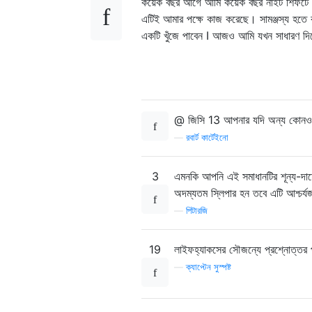
কয়েক বছর আগে আমি কয়েক বছর নাইট শিফটে ক
এটিই আমার পক্ষে কাজ করেছে। সামঞ্জস্য হতে 
একটি খুঁজে পাবেন I আজও আমি যখন সাধারণ দ
@ জিসি 13 আপনার যদি অন্য কোনও পরা
—
রবার্ট কার্টেইনো
3
এমনকি আপনি এই সমাধানটির শূন্য-দামে
অদম্যতম স্লিপার হন তবে এটি আশ্চর্
—
পিটারজি
19
লাইফহ্যাকসের সৌজন্যে প্রশ্নোত্তর 
—
ক্যাপ্টেন সুস্পষ্ট