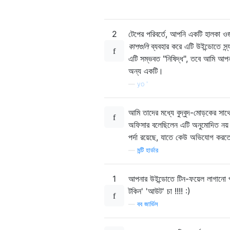
2
টেপের পরিবর্তে, আপনি একটি হালকা ওজ
কাপগুলি
ব্যবহার করে এটি উইন্ডোতে স্
এটি সম্ভবত "নিষিদ্ধ", তবে আমি আ
অন্য একটি।
—
yo '
আমি তাদের মধ্যে বুদ্বুদ-মোড়কের সাথে
অফিসার বলেছিলেন এটি অনুমোদিত নয়
পর্দা রয়েছে, যাতে কেউ অভিযোগ করত
—
মন্টি হার্ডার
1
আপনার উইন্ডোতে টিন-ফয়েল লাগানো প
টকিন' 'আউট' চা !!!! :)
—
বব জার্ভিস