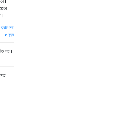
রবে।
 মতো
ত।
—
ফ্ল্যাট কলা
সূত্র
চিত নয়।
ঙ্গত