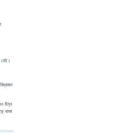
ট
ুই নেই।
বিদ্যমান
ও চিহ্ন
়ে থাকা
jmathew