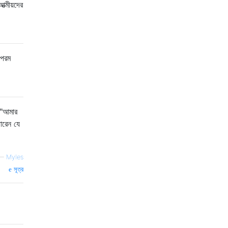
ত্মীয়দের
 পরম
 "আমার
ারেন যে
—
Myles
সূত্র