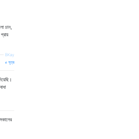
লো চান,
্রায়
—
BKay
সূত্র
িয়েছি।
বাধা
 সকালের