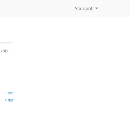
Account
ং এখন
—
জেন
সূত্র