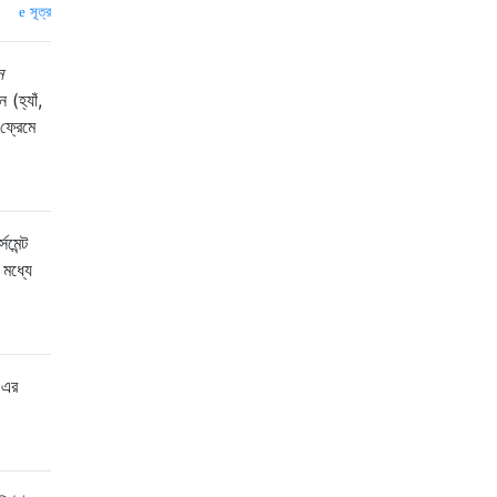
সূত্র
ন
(হ্যাঁ,
ফ্রেমে
মেন্ট
মধ্যে
'এর