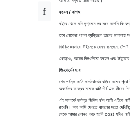
আমি 2 পদ্ধতি চেষ্টা করেছি।
ফয়েল / কাগজ
বাইরে থেকে যদি দৃশ্যমান হয় তবে আপনি কি যত
তবে লোকেরা পাগল ব্যক্তিকে তাদের জানালায় সং
বিরক্তিকরভাবে, উইলেকে যেমন বলেছেন, টেপটি অব
এছাড়াও, গরমের দিনগুলিতে ফয়েল এবং উইন্ডোর
পিচবোর্ডের ছায়া
শেষ পর্যন্ত আমি কার্ডবোর্ডের বাইরে আমার পুরো
অকার্যকর অন্ধের সামনে এটি শীর্ষ এবং নীচের দিক
এই সম্পর্কে দুর্দান্ত জিনিস হ'ল আমি এটিকে
রাখেনি। আর আমি দেখতে পাগলের মতো দেখিনি; অ
থেকে আমার কোনও খরচ হয়নি cost যদিও নাল