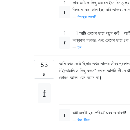
1
তারা এটিকে কিছু এয়ারলাইনে বিনামূল্য
জিজ্ঞাসা করা ভাল be যদি তাদের কোন
—
স্পিহ্রো পেফানি
1
+1 আমি চোখের ছায়া পছন্দ করি। আমি
অন্ধকার দরকার, এবং চোখের ছায়া গো 
—
ইল
আমি যখন ছোট ছিলাম তখন তাপের তীব্র প্রবণতা
53
উইন্ডোগুলিতে কিছু করুন" বলতে আপনি কী বোঝাত
কোনও আলো যেন আসে না।
এটা একটা হয়
সত্যিই
ঝরঝরে ধারণা!
—
লিল 'বিটস