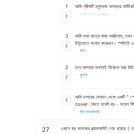
1
আমি গ্রীষ্মটি হলুদনাফ কানাড়ায় কাটিয
—
PatFromCanada
3
আমি যখন রাত্রে কাজ করছিলাম, তখন 
উইন্ডোতে ফয়েল করেছেন। স্পষ্টতই 
—
উইল
2
তবে আপনার অবশ্যই বিবেচনা করা উচিত
—
জুলাই
আমি ডলারের দোকান থেকে একটি "
স্
coverাকতে যথেষ্ট বড় - ফয়েল স্ট
—
কিথ ম্যাকক্লারি
এখানে বড় কাগজের ব্ল্যাকআউট শেড রয়েছে (
অ
27