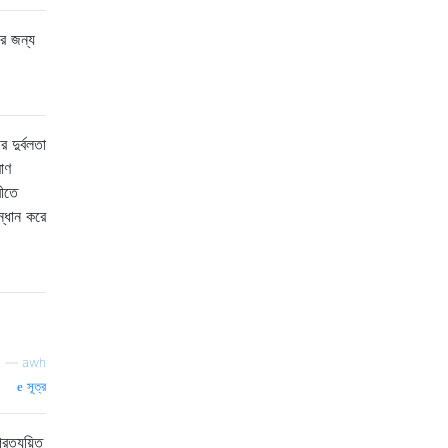
ের জন্য
 দুর্বলতা
াণ
রীতে
ন্ধান করে
—
awh
সূত্র
ত্যয়িত