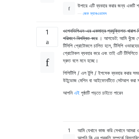
উপায়ে এটি ব্যবহার করার জন্য একটি শ
—
জেফ ম্যাকএডামস
ওপেনভিপিএন-এর একমাত্র প্রযুক্তিগত খারাপ দিক
1
পরিমাণে বিলম্বিত করে
। আপডেট: আমি খুঁজে পে
টিসিপি প্রোটোকলে চালিত হলে, টিসিপি ওভারহে
প্রোটোকল ব্যবহার করে এবং তাই এটি টিসিপিত
দ্রুত বলে মনে হচ্ছে।
পিপিটিপি / এল টুপি / ইপসেক ব্যবহার করার সময়
উইন্ডোজ মেশিন বা আইফোনটিতে সেটআপ কর
আপনি
এই
পৃষ্ঠাটি পড়তে চাইতে পারেন
1
আমি যেখানে কাজ করি সেখানে আমরা ওপ
আপনি কি এর প্রকৃতি সম্পর্কে বিস্তার