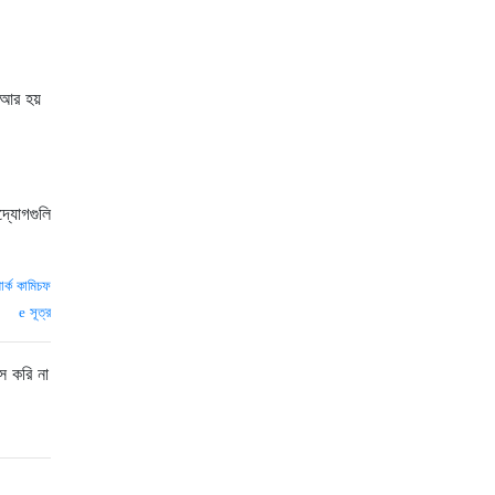
 আর হয়
দ্যোগগুলি
ার্ক কামিচফ
সূত্র
স করি না