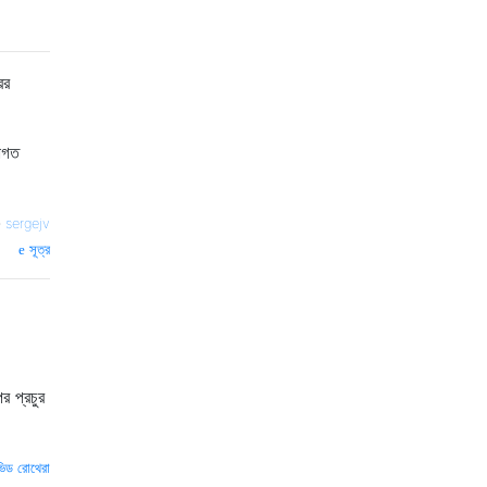
ের
োগত
—
sergejv
সূত্র
 প্রচুর
ভিড রোথেরা