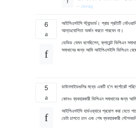
—
zevlag
আইপিএসইসি স্ট্যান্ডার্ড। প্রায় প্রতিটি নেটও
6
আন্তঃযোগিতা অর্জন করতে পারবেন না।
ডেভিড যেমন বলেছিলেন, ক্লায়েন্ট ভিপিএন স
সমাধানের জন্য আমি আইপিএসইসি ভিপিএন বেছ
ডাউনসাইডগুলির মধ্যে একটি হ'ল কর্পোরেট পরিবে
5
কোনও ব্যবহারকারী ভিপিএন সমাধানের জন্য আম
আইপিএসইসি হার্ডওয়্যারে প্রয়োগ করা যেতে
ডেটা চাপতে চান এবং শেষ ব্যবহারকারী স্টেশনগু