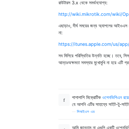
রাউটারস 3.x থেকে সমর্থনযোগ্য:
http://wiki.mikrotik.com/wiki/
এছাড়াও, দীর্ঘ সময়ের জন্য অ্যাপলের আইওএস 
না:
https://itunes.apple.com/us/a
সব মিলিয়ে পরিস্থিতির উন্নতি হচ্ছে। তবে, সি
আন্তঃঅক্ষমতা সমস্যার মুখোমুখি না হয়ে এটি গ
পাশাপাশি মিক্রোটিক
ওপেনভিপিএন রয়ে
যে আপনি এটির সাহায্যে সাইট-টু-সাই
—
সিআইএল-এর
আমি জানতাম না এগুলি একটি ওপেনভিপ