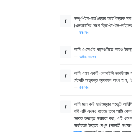
সম্পূর্ণ-ইন-হার্ডওয়্যার আইপিস্যাক স
(এনআইসির সাথে ক্রিপ্টো-ইন-লাইনের 
—
রিকি বিম
আমি এএসএ'র পছন্দগুলিতে আরও উল্লেখ 
—
ডেভিড রোথেরা
আমি এমন একটি এনআইসি ভাবছিলাম যা এট
স্টেপটি অত্যন্ত ব্যয়বহুল অংশ হ'ল, '
—
রিকি বিম
আমি মনে করি হার্ডওয়্যার পয়েন্টে
করি এটি এখনও রয়েছে তবে আমি কোনওভা
শুরুতে তদন্তে সহায়তা করা, এটি ওপেন
সার্ভারফল্ট উত্তর দেখুন (সমবর্তী সংয