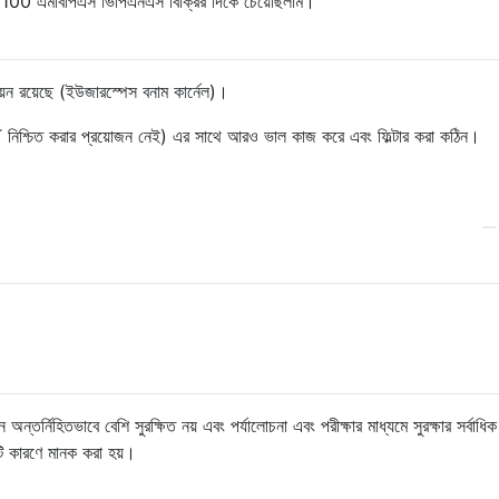
রা 100 এমবিপিএস ভিপিএনএস বিক্রির দিকে চেয়েছিলাম।
়ন রয়েছে (ইউজারস্পেস বনাম কার্নেল)।
িশ্চিত করার প্রয়োজন নেই) এর সাথে আরও ভাল কাজ করে এবং ফিল্টার করা কঠিন।
ন অন্তর্নিহিতভাবে বেশি সুরক্ষিত নয় এবং পর্যালোচনা এবং পরীক্ষার মাধ্যমে সুরক্ষার সর্বাধিক
টি কারণে মানক করা হয়।