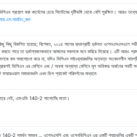
িএন প্রয়োগ করা কার্নেলের চেয়ে সিস্টেমের দৃষ্টিভঙ্গি থেকে বেশি সুরক্ষিত। আরও তথ্য
আর.এস.আরডিং_রুম
ছু কিছু বিকশিত হয়েছে; বিশেষত, ২০১৪ সালের হৃদয়গ্রাহী দুর্বলতা ওপেনএসএসএলে গভীর
 করতে পারে তা দুর্ভাগ্যজনকভাবে আমাদের সকলকে মনে করিয়ে দিয়েছে। এটি আরও প্রম
ণকে কম সমালোচনা করে না, যদিও ভিপিএন সফ্টওয়্যারগুলির অত্যন্ত সংবেদনশীল সামগ্
প্রায়শই ভিপিএন এর মেশিনে এবং / অথবা অন্যান্য মেশিনে মূল অধিকার অর্জনের পথটি স
 ফায়ারওয়াল সমাধানগুলি এখন ডিপ প্যাকেট পরিদর্শনের মাধ্যমে
 শংসাপত্র নেই, এফএডি 140-2 সাপোর্টের মতো।
40-2 সমর্থন সম্ভব ... ওপেনএসপি এবং ওপেনভিপিএন এর একটি প্যাচগুলির একটি প্র