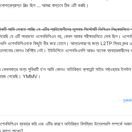
ংসাপত্রপ্রাপ্ত বিল্ড ছিল ... আমরা বাস্তবে ঠিক এটি করছি।
টি আমি দেখতে পাচ্ছি যে এটির প্রতিযোগীদের তুলনায় সিস্টেমটি ভিপিএন লিঙ্কগুলিতে প
য়েছি যে এটি সাধারণত ওপেনভিপিএন নয়, কেবল আমার পরীক্ষাগুলিতে দোষ ছিল। ওপেন
ডগুলি ওপেনভিপিএনকে কিছুটা ধীর করে তোলে। আন্তঃসারণের জন্য L2TP স্থির বন্দর এ
ে চালানোর কোনও বৈশিষ্ট্য নেই। ইউডিপিতে ওপেনভিএনপি আরও অনেক ব্যবহারকারীদের 
 কেবলমাত্র অন্য সুবিধাটি হ'ল আমি কোনও অতিরিক্ত ক্লায়েন্ট সাইড সফ্টওয়্যার ইনস্টল
া সহজ পেয়েছি। YMMV।
—
সুরজরা
েনভিপিএন ব্যবহার করি এবং এটির কারণে অতিরিক্ত বিলম্বিত উদ্বেগগুলি সম্পর্কে অজা
িত বলতে পারেন?