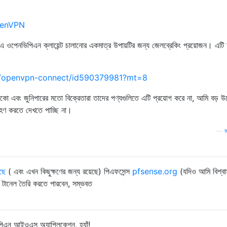
OpenVPN
এ ওপেনভিপিএন ক্লায়েন্ট চালানোর একমাত্র উপায়টির জন্য জেলব্রেকিং প্রয়োজন। এটি
pp/openvpn-connect/id590379981?mt=8
সকো এবং জুনিপারের মতো বিক্রেতারা তাদের পণ্যগুলিতে এটি প্রয়োগ করে না, আমি বড় উ
্রহণ করতে দেখতে পাচ্ছি না।
—
ম
ছে
( এবং এখন কিছুক্ষণের জন্য রয়েছে) পিএফসেন্স
pfsense.org
(যদিও আমি বিশ্বা
ট টানেল তৈরি করতে পারবেন, সম্ভবত
িএন আইওএস অ্যাপ্লিকেশন, হ্যাঁ!