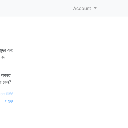
Account
ন্দর এবং
 বড়
মি অবগত
না কেন?
user1056
সূত্র