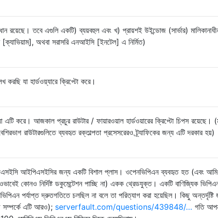
মাধান রয়েছে। তবে এগুলি একটি) ব্যয়বহুল এবং খ) প্রায়শই উইন্ডোজ (সার্ভার) মালিকানাধ
[ক্যাভিয়াম], অথবা সরাসরি এনআইসি [ইনটেল] এ নির্মিত)
করছি যা হার্ডওয়্যারে ক্রিপ্টো করে।
ি করে। আজকাল প্রচুর রাউটার / ফায়ারওয়াল হার্ডওয়ারের ক্রিপ্টো চিপস রয়েছে। (
বেশিরভাগ রাউটারগুলিতে ব্যবহৃত রক্তাল্পতা প্রসেসরেরও ট্র্যাফিকের জন্য এটি দরকার হয়)
 আইপিএসইসি আইপিএসইসির জন্য একটি বিশাল প্লাস। ওপেনভিপিএন ব্যবহৃত হত (এবং আমি 
বেই কোনও নির্দিষ্ট ডকুমেন্টেশন পাচ্ছি না) একক থ্রেডযুক্ত। একটি বাণিজ্যিক ভিপিএ
ভিপিএন পর্যাপ্ত দ্রুতগতিতে চলছিল না বলে তা পরিত্যাগ করা হয়েছিল। কিছু অন্তর্দৃষ্টি
োগ সম্পর্কে এটি আরও);
serverfault.com/questions/439848/…
গতি আপ