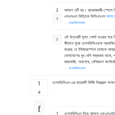
2
আসলে এটি হয়। ব্যবহারকারী-স্পেসে ভিপ
এসএসএল ভিত্তিক ভিপিএনএস
সানস.
—
হোয়াইটপেপারস
এই উত্তরটি মূলত পোস্ট হওয়ার পরে কি
কীভাবে পুরো ওপেনভিপিএনকে প্রভাবিত
করেছে যে ইউজারস্পেসে চালানো আক্রম
যোগাযোগের খুব বেশি সম্ভাবনা থাকে, 
কাছাকাছি. অবশেষে, বেশিরভাগ কর্পোরেট
—
ওপেনভিপিএনকে
ওপেনভিপিএন-এর কয়েকটি নির্দিষ্ট নিয়ন্ত্রক
1
1
ওপেনভিপিএন দিয়ে আসলে এফএসএইড 1