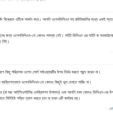
য়ার্কিং বিক্রেতা এটিকে সমর্থন করে। আপনি ওপেনভিপিএন সহ রাউটারগুলির মধ্যে একই স্তর
মাধানের জন্য ওপেনভিপিএন-তে কোনও সমস্যা নেই। সাইট ভিপিএন এর সাইট বা অবকাঠাম
ে নিই।
শে কিছু পরিচালক ওপেন সোর্স সফ্টওয়্যারটির উপর নির্ভর করতে পছন্দ করেন না।
ি ব্যক্তিগতভাবে ওপেনভিপিএন-তে কোনও কিছুই ভুল দেখতে পাচ্ছি না।
 পারে (বা বরং আইপিএসইসির এনক্রিপশন উপাদান) এবং আপনি যখন কোনও ভিপিএন-এর উপর
লিতে সিপিইউ শক্তি ত্যাগ করতে চান না তখন এটি কার্যকর হয়।
—
ডে