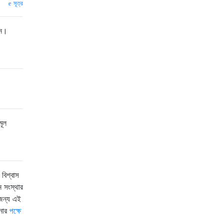
সূত্র
ীন।
মূল
বিশ্বাস
ন সংস্থার
 জন্য এই
নার
পক্ষে