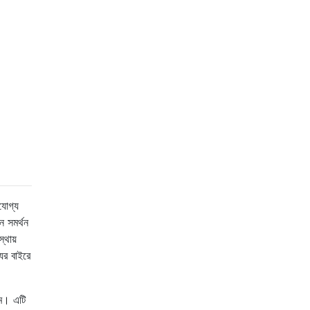
যোগ্য
ন সমর্থন
্থায়
ের বাইরে
তম। এটি