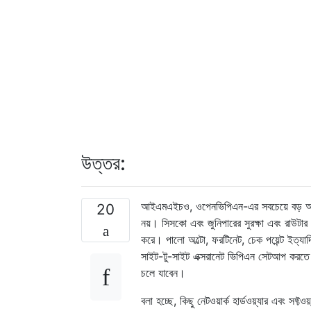
উত্তর:
আইএমএইচও, ওপেনভিপিএন-এর সবচেয়ে বড় অসুবি
20
নয়। সিসকো এবং জুনিপারের সুরক্ষা এবং রাউটা
করে। পালো অল্টো, ফরটিনেট, চেক পয়েন্ট ইত্যা
সাইট-টু-সাইট এক্সরানেট ভিপিএন সেটআপ করতে
চলে যাবেন।
বলা হচ্ছে, কিছু নেটওয়ার্ক হার্ডওয়্যার এবং 