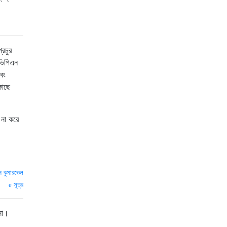
্রচুর
ভিপিএন
বং
কাছে
 না করে
ম কুমারভেল
সূত্র
না।