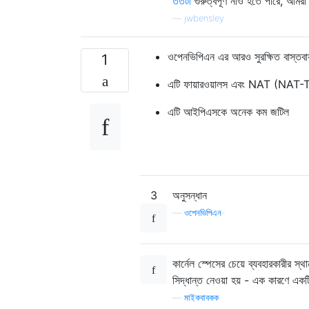
ততটা
গুরুত্বপূর্ণ নাও হতে পারে, আম
—
jwbensley
ওপেনভিপিএন এর আরও সুরক্ষিত বাস্তবায
1
এটি ফায়ারওয়ালস এবং NAT (NAT-T ন
এটি আইপিএসকে অনেক কম জটিল
3
অনুসন্ধান
—
ওপেনভিপিএন-
কার্নেল স্পেসের চেয়ে ব্যবহারকারীর স্থা
সিদ্ধান্ত নেওয়া হয় - এক কারণে এক
—
মাইকবাবকক