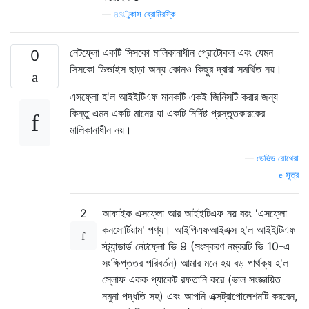
—
asুকাস ব্রোমিরস্কি
নেটফ্লো একটি সিসকো মালিকানাধীন প্রোটোকল এবং যেমন
0
সিসকো ডিভাইস ছাড়া অন্য কোনও কিছুর দ্বারা সমর্থিত নয়।
এসফ্লো হ'ল আইইটিএফ মানকটি একই জিনিসটি করার জন্য
কিন্তু এমন একটি মানের যা একটি নির্দিষ্ট প্রস্তুতকারকের
মালিকানাধীন নয়।
—
ডেভিড রোথেরা
সূত্র
2
আফাইক এসফ্লো আর আইইটিএফ নয় বরং 'এসফ্লো
কনসোর্টিয়াম' পণ্য। আইপিএফআইএক্স হ'ল আইইটিএফ
স্ট্যান্ডার্ড নেটফ্লো ভি 9 (সংস্করণ নম্বরটি ভি 10-এ
সংক্ষিপ্ততর পরিবর্তন) আমার মনে হয় বড় পার্থক্য হ'ল
স্লোফ একক প্যাকেট রফতানি করে (ভাল সংজ্ঞায়িত
নমুনা পদ্ধতি সহ) এবং আপনি এক্সট্রাপোলেশনটি করবেন,