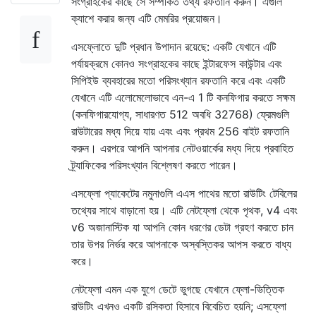
সংগ্রাহকের কাছে সে সম্পর্কিত তথ্য রফতানি করুন। এগুলি
ক্যাশে করার জন্য এটি মেমরির প্রয়োজন।
এসফ্লোতে দুটি প্রধান উপাদান রয়েছে: একটি যেখানে এটি
পর্যায়ক্রমে কোনও সংগ্রাহকের কাছে ইন্টারফেস কাউন্টার এবং
সিপিইউ ব্যবহারের মতো পরিসংখ্যান রফতানি করে এবং একটি
যেখানে এটি এলোমেলোভাবে এন-এ 1 টি কনফিগার করতে সক্ষম
(কনফিগারযোগ্য, সাধারণত 512 অবধি 32768) ফ্রেমগুলি
রাউটারের মধ্য দিয়ে যায় এবং এবং প্রথম 256 বাইট রফতানি
করুন। এরপরে আপনি আপনার নেটওয়ার্কের মধ্য দিয়ে প্রবাহিত
ট্র্যাফিকের পরিসংখ্যান বিশ্লেষণ করতে পারেন।
এসফ্লো প্যাকেটের নমুনাগুলি এএস পাথের মতো রাউটিং টেবিলের
তথ্যের সাথে বাড়ানো হয়। এটি নেটফ্লো থেকে পৃথক, v4 এবং
v6 অজানাস্টিক যা আপনি কোন ধরণের ডেটা গ্রহণ করতে চান
তার উপর নির্ভর করে আপনাকে অস্বস্তিকর আপস করতে বাধ্য
করে।
নেটফ্লো এমন এক যুগে ডেটে ভুগছে যেখানে ফ্লো-ভিত্তিক
রাউটিং এখনও একটি রসিকতা হিসাবে বিবেচিত হয়নি; এসফ্লো