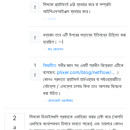
সিসকো প্ল্যাটফর্মে v9 ব্যবহার করে বা সম্প্রতি
আইপিএফআইএক্স ব্যবহার করে।
—
rnxrx
ধন্যবাদ তবে এটি উপরের মন্তব্যে ইতিমধ্যে চিহ্নিত করা
হয়েছিল। :-)
—
জন জেনসেন
1
বিষয়টিতে
গভীর জ্ঞান সহ একটি স্বাধীন বিক্রেতা এটিকে
বলেছেন:
plixer.com/blog/netflow/…
।
কোনও প্রদত্ত প্ল্যাটফর্ম হার্ডওয়্যার বা সফ্টওয়্যারটিতে
নেটফ্লো / এসফ্লো চালায় কিনা তাও আপনার বিবেচনা
করা উচিত।
—
জেনারেলট ওয়ার্কারার
সিসকো ডিভাইসগুলি প্রবাহকে একত্রিত করার চেষ্টা করে (আপনি
2
এগুলিকে কথোপকথন হিসাবে ভাবতে পারেন) এবং তারপরে কোনও