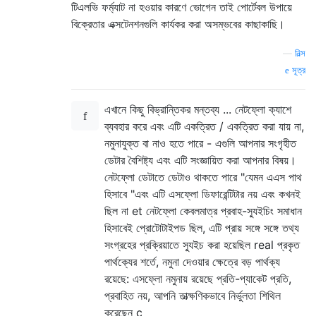
টিএলভি ফর্ম্যাট না হওয়ার কারণে ভোগেন তাই পোর্টেবল উপায়ে
বিক্রেতার এক্সটেনশনগুলি কার্যকর করা অসম্ভবের কাছাকাছি।
—
নিল্স
সূত্র
এখানে কিছু বিভ্রান্তিকর মন্তব্য ... নেটফ্লো ক্যাশে
ব্যবহার করে এবং এটি একত্রিত / একত্রিত করা যায় না,
নমুনাযুক্ত বা নাও হতে পারে - এগুলি আপনার সংগৃহীত
ডেটার বৈশিষ্ট্য এবং এটি সংজ্ঞায়িত করা আপনার বিষয়।
নেটফ্লো ডেটাতে ডেটাও থাকতে পারে "যেমন এএস পাথ
হিসাবে "এবং এটি এসফ্লো ডিফারেন্টিটার নয় এবং কখনই
ছিল না et নেটফ্লো কেবলমাত্র প্রবাহ-স্যুইচিং সমাধান
হিসাবেই প্রোটোটাইপড ছিল, এটি প্রায় সঙ্গে সঙ্গে তথ্য
সংগ্রহের প্রক্রিয়াতে স্যুইচ করা হয়েছিল real প্রকৃত
পার্থক্যের শর্তে, নমুনা দেওয়ার ক্ষেত্রে বড় পার্থক্য
রয়েছে: এসফ্লো নমুনায় রয়েছে প্রতি-প্যাকেট প্রতি,
প্রবাহিত নয়, আপনি তাত্ক্ষণিকভাবে নির্ভুলতা শিথিল
করেছেন c