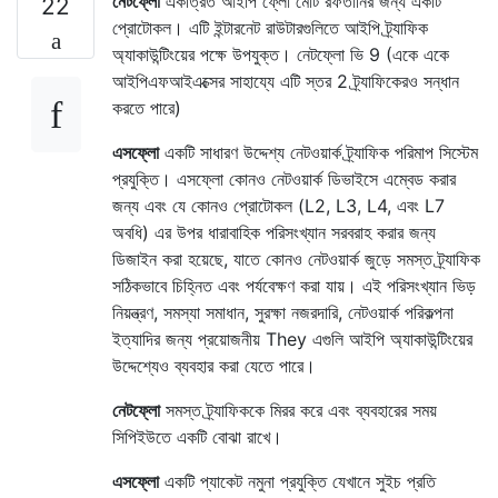
নেটফ্লো
একত্রিত আইপি ফ্লো মোট রফতানির জন্য একটি
22
প্রোটোকল। এটি ইন্টারনেট রাউটারগুলিতে আইপি ট্র্যাফিক
অ্যাকাউন্টিংয়ের পক্ষে উপযুক্ত। নেটফ্লো ভি 9 (একে একে
আইপিএফআইএক্সের সাহায্যে এটি স্তর 2 ট্র্যাফিকেরও সন্ধান
করতে পারে)
এসফ্লো
একটি সাধারণ উদ্দেশ্য নেটওয়ার্ক ট্র্যাফিক পরিমাপ সিস্টেম
প্রযুক্তি। এসফ্লো কোনও নেটওয়ার্ক ডিভাইসে এম্বেড করার
জন্য এবং যে কোনও প্রোটোকল (L2, L3, L4, এবং L7
অবধি) এর উপর ধারাবাহিক পরিসংখ্যান সরবরাহ করার জন্য
ডিজাইন করা হয়েছে, যাতে কোনও নেটওয়ার্ক জুড়ে সমস্ত ট্র্যাফিক
সঠিকভাবে চিহ্নিত এবং পর্যবেক্ষণ করা যায়। এই পরিসংখ্যান ভিড়
নিয়ন্ত্রণ, সমস্যা সমাধান, সুরক্ষা নজরদারি, নেটওয়ার্ক পরিকল্পনা
ইত্যাদির জন্য প্রয়োজনীয় They এগুলি আইপি অ্যাকাউন্টিংয়ের
উদ্দেশ্যেও ব্যবহার করা যেতে পারে।
নেটফ্লো
সমস্ত ট্র্যাফিককে মিরর করে এবং ব্যবহারের সময়
সিপিইউতে একটি বোঝা রাখে।
এসফ্লো
একটি প্যাকেট নমুনা প্রযুক্তি যেখানে সুইচ প্রতি