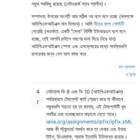
নমুনা সবকিছু রয়েছে (নেটওয়ার্ক স্তর স্বাধীন)।
সম্পাদনা: উপরের অংশটি আর সঠিক নয় বলে মনে হচ্ছে (কমপক্ষে
আইপিএফআইএক্স মান হিসাবে)। আমি
নীচের ব্লগ পোস্টটি
পেয়েছি (সতর্কতা: একটি "স্লো" নির্দিষ্ট ইউআরএল বলে মনে
হচ্ছে, তাই আপনি চাইলে লবণের দানা দিয়ে নিয়ে যান)
আইপিএফআইএক্স স্পেক এবং এসফ্লোয়ের মধ্যে পার্থক্যগুলি
রূপরেখার জন্য বেশ ভাল কাজ করে
—
জন জেনসেন
সূত্র
4
নেটফ্লো ভি 9 এবং ভি 10 (আইপিএফআইএক্স)
পর্যায়ক্রমে টেমপ্লেট বার্তা প্রেরণ করে যা কীভাবে
নমুনাগুলি পড়তে হয় তা জানায়, এই টেমপ্লেটটি খুব
নমনীয় এবং যথেচ্ছভাবে বাড়ানো যেতে পারে।
iana.org/assignments/ipfix/ipfix.xML
আজ কী স্ট্যান্ডার্ড সমর্থন করে তা দেখায় এবং ইথার
টাইপ, ডিএম্যাক, স্ম্যাক ইত্যাদি ইতিমধ্যে রয়েছে।