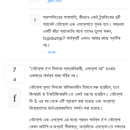
—
ব্র্যাড হেইন
স্যাম্পলিংয়ের পাশাপাশি, কীভাবে একই ট্র্যাফিকের দুটি
প্যাকেট নেটফ্লো এবং এসফ্লোতে পৃথক হবে। সম্ভবত
একটি কাঁচা প্যাকেটের সাথে তাদের তুলনা করুন,
tcpdump? পার্থক্যটি এখনও আমার কাছে স্ফটিক
নয়।
—
নাগেভ
"নেটফ্লো হ'ল সিসকো স্বত্বাধিকারী, এসফ্লো নয়" হওয়ার
7
একমাত্র পার্থক্য হুবহু সঠিক নয়।
নেটফ্লো মূলত সিসকো মালিকানাধীন হিসাবে শুরু হয়েছিল, তবে
জিআরই বা ইআইজিআরপি-তে একই ধরণের হয়েছিল। নেটফ্লো
ভি 5 এর পর থেকে এটি প্রয়োগ করা হয়েছে এবং অন্যান্য
বিক্রেতাদের হার্ডওয়্যারগুলিতে সমর্থন করা হয়েছে।
নেটফ্লো এবং এসফ্লো এর মধ্যে প্রধান পার্থক্য হ'ল নেটফ্লো
কেবল আইপি-র মধ্যেই সীমাবদ্ধ, অন্যদিকে এসফ্লো-তে দক্ষতার