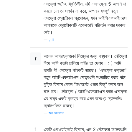
এসফ্লো ওটোহ স্থিতিশীল, যদি এসএফ্লো 5 আপনি যা
করতে চান তা সমর্থন না করে, আপনার সম্পূর্ণ নতুন
এসফ্লো প্রোটোকল প্রয়োজন, যখন আইপিএফআইএক্সে
আপনাকে প্রোটোকলটি একেবারেই পরিবর্তন করার দরকার
নেই।
—
ytti
অনেক আগ্রহব্যাঞ্জক! লিঙ্কের জন্য ধন্যবাদ। নেটফ্লো
দিয়ে আমি কতটা চালিয়ে যাচ্ছি তা দেখায়। :-) আমি
ভাবছি কী এসফ্লো পাইকটি নামছে। "এসফ্লো ভক্তরা"
নতুন আইপিএফআইএক্স ক্ষেত্রগুলি সংজ্ঞায়িত করার পাল্টা
যুক্তি হিসাবে কেবল "ইথারনেট ওভার কিছু" বলবে বলে
মনে হবে। নেটফ্লো / আইপিএফআইএক্স বনাম এসফ্লো
এর মাত্র একটি ব্যবহার করে এমন অসংখ্য স্যাম্পলিং
অ্যালগরিদম রয়েছে।
—
জন জেনসেন
1
একটি এফওয়াইআই হিসাবে, এল 2 নেটফ্লো অনেকগুলি