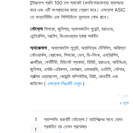
ইন্টারফেস প্রতি 100 তম প্যাকেট (কনফিগারযোগ্য) ক্যাপচার
করে এবং এটি সংগ্রাহকের কাছে প্রেরণ করে। এসফ্লো ASIC
তে অন্তর্নির্মিত এবং সিপিইউতে ন্যূনতম লোড রাখে।
নেটফ্লো
সিসকো, জুনিপার, অ্যালকাটেল লুভেন্ট, হুয়াওয়ে,
এন্টেরেসিস, নরটেল, ভিএমওয়্যার দ্বারা সমর্থিত
অ্যালেক্সালা
, অ্যালকাটেল লুসেন্ট, অ্যালিয়েড টেলিসিস, আরিস্তা
নেটওয়ার্কস, ব্রোকেড, সিসকো, ডেল, ডি-লিংক, এনট্রেসিস,
এক্সট্রিম, ফোর্টিনিট, হিউলেট প্যাকার্ড, হিটাচি, হুয়াওয়ে, আইবিএম,
জুনিপার, এলজি-এরিকসন, মেলানক্স, এমআরভি, এনইসি, নেটগার,
প্রক্সিম ওয়্যারলেস, কোয়ান্টা কম্পিউটার, ভিট্টা, জেডটিই এবং
জাইসেল (
এসফ্লো লিঙ্কটি দেখুন
)
—
Jez
সূত্র
1
স্যাম্পলিং ধারণাটি নেটফ্লো / আইপিক্সের সাথে যেমন
প্রবাহিত হয় তেমন প্রযোজ্য