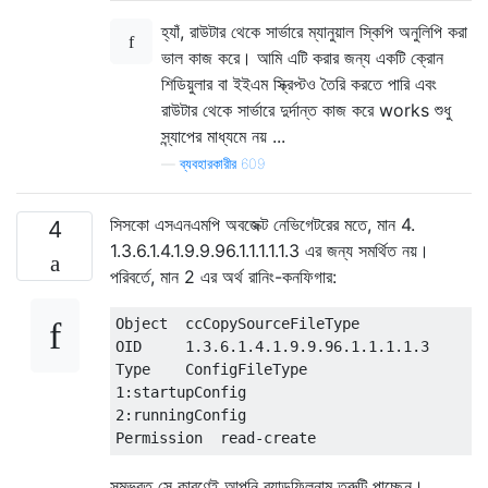
হ্যাঁ, রাউটার থেকে সার্ভারে ম্যানুয়াল স্কিপি অনুলিপি করা
ভাল কাজ করে। আমি এটি করার জন্য একটি ক্রোন
শিডিয়ুলার বা ইইএম স্ক্রিপ্টও তৈরি করতে পারি এবং
রাউটার থেকে সার্ভারে দুর্দান্ত কাজ করে works শুধু
স্ন্যাপের মাধ্যমে নয় ...
—
ব্যবহারকারীর 609
সিসকো এসএনএমপি অবজেক্ট নেভিগেটরের মতে, মান 4.
4
1.3.6.1.4.1.9.9.96.1.1.1.1.1.3 এর জন্য সমর্থিত নয়।
পরিবর্তে, মান 2 এর অর্থ রানিং-কনফিগার:
Object  ccCopySourceFileType

OID     1.3.6.1.4.1.9.9.96.1.1.1.1.3

Type    ConfigFileType

1:startupConfig

2:runningConfig

সম্ভবত সে কারণেই আপনি ব্যাডফিলনাম ত্রুটি পাচ্ছেন।