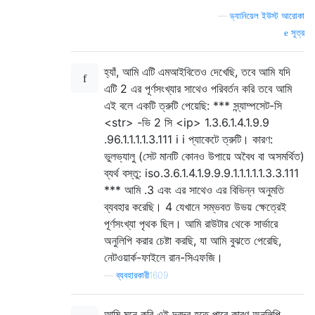
—
ড্যানিয়েল ইউস্ট আরোকা
সূত্র
হ্যাঁ, আমি এটি এমআইবিতেও দেখেছি, তবে আমি যদি
এটি 2 এর পূর্ণসংখ্যার সাথেও পরিবর্তন করি তবে আমি
এই বলে একটি ত্রুটি পেয়েছি: *** স্ন্যাম্পসেট-সি
<str> -ভি 2 সি <ip> 1.3.6.1.4.1.9.9
.96.1.1.1.1.3.111 i i প্যাকেটে ত্রুটি। কারণ:
ভুলভ্যালু (সেট মানটি কোনও উপায়ে অবৈধ বা অসমর্থিত)
ব্যর্থ বস্তু: iso.3.6.1.4.1.9.9.9.1.1.1.1.1.3.3.111
*** আমি .3 এবং এর সাথেও এর বিভিন্ন অনুমতি
ব্যবহার করেছি। 4 যেখানে সম্ভবত উভয় ক্ষেত্রেই
পূর্ণসংখ্যা পৃথক ছিল। আমি রাউটার থেকে সার্ভারে
অনুলিপি করার চেষ্টা করছি, যা আমি বুঝতে পেরেছি,
নেটওয়ার্ক-ফাইলে রান-সিএফজি।
—
ব্যবহারকারী1609
আমি মনে করি এই দ্বন্দ্ব হতে পারে কারণ অনুলিপি