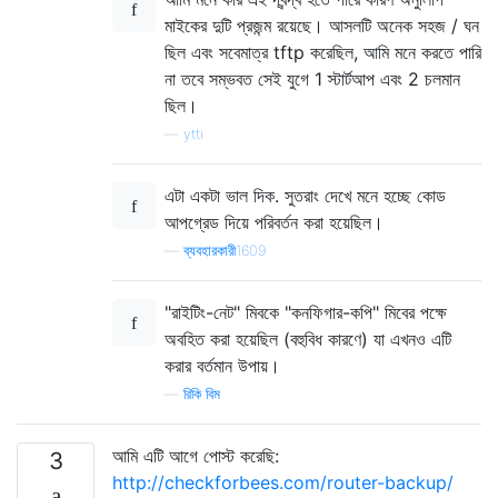
মাইকের দুটি প্রজন্ম রয়েছে। আসলটি অনেক সহজ / ঘন
ছিল এবং সবেমাত্র tftp করেছিল, আমি মনে করতে পারি
না তবে সম্ভবত সেই যুগে 1 স্টার্টআপ এবং 2 চলমান
ছিল।
—
ytti
এটা একটা ভাল দিক. সুতরাং দেখে মনে হচ্ছে কোড
আপগ্রেড দিয়ে পরিবর্তন করা হয়েছিল।
—
ব্যবহারকারী1609
"রাইটিং-নেট" মিবকে "কনফিগার-কপি" মিবের পক্ষে
অবহিত করা হয়েছিল (বহুবিধ কারণে) যা এখনও এটি
করার বর্তমান উপায়।
—
রিকি বিম
আমি এটি আগে পোস্ট করেছি:
3
http://checkforbees.com/router-backup/