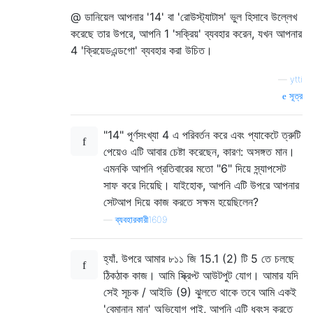
@ ডানিয়েল আপনার '14' বা 'রোউস্ট্যাটাস' ভুল হিসাবে উল্লেখ
করেছে তার উপরে, আপনি 1 'সক্রিয়' ব্যবহার করেন, যখন আপনার
4 'ক্রিয়েডএন্ডগো' ব্যবহার করা উচিত।
—
ytti
সূত্র
"14" পূর্ণসংখ্যা 4 এ পরিবর্তন করে এবং প্যাকেটে ত্রুটি
পেয়েও এটি আবার চেষ্টা করেছেন, কারণ: অসঙ্গত মান।
এমনকি আপনি প্রতিবারের মতো "6" দিয়ে স্ন্যাপসেট
সাফ করে দিয়েছি। যাইহোক, আপনি এটি উপরে আপনার
সেটআপ দিয়ে কাজ করতে সক্ষম হয়েছিলেন?
—
ব্যবহারকারী1609
হ্যাঁ. উপরে আমার ৮১১ জি 15.1 (2) টি 5 তে চলছে
ঠিকঠাক কাজ। আমি স্ক্রিপ্ট আউটপুট যোগ। আমার যদি
সেই সূচক / আইডি (9) ঝুলতে থাকে তবে আমি একই
'বেমানান মান' অভিযোগ পাই, আপনি এটি ধ্বংস করতে