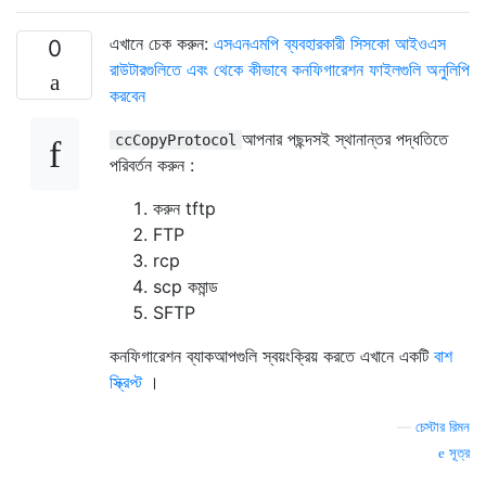
এখানে চেক করুন:
এসএনএমপি ব্যবহারকারী সিসকো আইওএস
0
রাউটারগুলিতে এবং থেকে কীভাবে কনফিগারেশন ফাইলগুলি অনুলিপি
করবেন
আপনার পছন্দসই স্থানান্তর পদ্ধতিতে
ccCopyProtocol
পরিবর্তন করুন :
করুন tftp
FTP
rcp
scp কমান্ড
SFTP
কনফিগারেশন ব্যাকআপগুলি স্বয়ংক্রিয় করতে এখানে একটি
বাশ
স্ক্রিপ্ট
।
—
চেস্টার রিমন
সূত্র