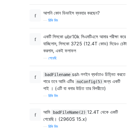
আপনি কোন ডিভাইস ব্যবহার করছেন?
—
রিকি বিম
একটি সিসকো ubr10k সিএমটিএসে আমার পরীক্ষা করে
যাচ্ছিলাম, সিসকো 3725 (12.4T কোড) দিয়েও চেষ্টা
করলাম, একই ফলাফল
—
পেয়েছি
ssh লগইন ব্যর্থতাও চিহ্নিত করতে
badFilename
পারে তবে আমি এটির
জন্য একটি
noConfig(5)
পাই । (এটি যা বলার উচিত তার বিপরীতে)
—
রিকি বিম
আমি
12.4T থেকে একটি
badFileName(2)
পেয়েছি। (2960S 15.x)
—
রিকি বিম