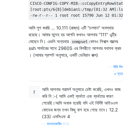
CISCO-CONFIG-COPY-MIB::ccCopyEntryRowStatus
[root:pts/6{8}]debian1:/tmp/[01:32 AM]:ls -
আমি লুপ করছি ... 10.111 (রাজ্য) এটি "চলমান" অবস্থায়
রয়েছে। আমার সন্দেহ হয় আপনি কখনও আপনার "111" এন্ট্রি
মোছেন নি। এগুলি অন্যথায়
কোনও লিনাক্স বাক্সের
snmpset
ssh সার্ভারের সাথে 2960S এর বিপরীতে আপনার যথাযথ ক্রম
। (আমার প্রম্পট অনুসারে, একটি ডেবিয়ান বাক্স)
—
রিকি বিম
সূত্র
আমি আপনার পরামর্শ অনুসারে চেষ্টা করেছি, এখনও কাজ
করি নি :-( আমি একই ব্যর্থতা এবং ব্যর্থতার কারণ
পেয়েছি।আমি অবাক হয়েছি যদি এই নির্দিষ্ট আইওএস
কোডের জন্য তখন কিছু বাগ হয়ে গেছে তবে। 12.2
(33) এসসিএফ 4
—
ব্যবহারকারীর 609