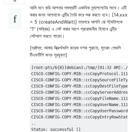
আমি মনে করি আপনার সমস্যাটি একাধিক স্ন্যাপসেটের সাথে। এটি
করার জন্য আপনাকে এন্ট্রি তৈরি করে শুরু করতে হবে। [14.xxx
= 5 (createAndWait)] তারপরে আপনি রো স্ট্যাটাসকে
"1" (সক্রিয়) এ সেট করার আগে প্রয়োজনীয় হিসাবে এন্ট্রি
সেটআপ করতে পারেন।
[দ্রষ্টব্য: আমার স্ক্রিপ্টগুলি কয়েক দশক পুরানো, সুতরাং সেগুলি
টিএফটিপি জন্য সুরযুক্ত]
[root:pts/6{8}]debian1:/tmp/[01:32 AM]:./te
CISCO-CONFIG-COPY-MIB::ccCopyProtocol.111 =
CISCO-CONFIG-COPY-MIB::ccCopySourceFileType
CISCO-CONFIG-COPY-MIB::ccCopyDestFileType.1
CISCO-CONFIG-COPY-MIB::ccCopyServerAddress.
CISCO-CONFIG-COPY-MIB::ccCopyFileName.111 =
CISCO-CONFIG-COPY-MIB::ccCopyUserName.111 =
CISCO-CONFIG-COPY-MIB::ccCopyUserPassword.1
CISCO-CONFIG-COPY-MIB::ccCopyEntryRowStatus
..

Status: successful []
