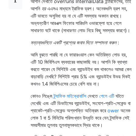
আপনি দেখাতে
overruns
InternalData ইন্টারফেসের, তাই
আপনি
হয়
এএসএ মাধ্যমে ট্রাফিক ড্রপ। অনেকগুলি ড্রপ সহ,
এটি ভাবতে অসুবিধা হয় না যে এটি সমস্যায় অবদান রাখছে।
অভ্যন্তরীণ আরএক্স ফিফোর সারিগুলি ওভারফ্লো হয়ে গেলে
সাধারণত ঘটে থাকে (সাধারণত লোড নিয়ে কিছু সমস্যার কারণে)।
মন্তব্যগুলিতে একটি প্রশ্নের জবাব দিতে সম্পাদনা করুন
:
আমি বুঝতে পারছি না যে ফায়ারওয়াল কেন অতিরিক্ত লোড হয়,
এটি 10 ​​জিবিপিএস ব্যবহারের কাছাকাছি নয়। আপনি কি ব্যাখ্যা
করতে পারেন যে সিপিইউ এবং ব্যান্ডউইথ কম থাকলেও আমরা কেন
বাড়াবাড়ি দেখছি? সিপিইউ প্রায় 5% এবং ব্যান্ডউইথ উভয় দিকই
কখনও 1.4 জিবিপিএসের চেয়ে বেশি যায় না।
কোনও লিঙ্কে
ট্র্যাফিক মাইক্রোবার্টস
দেখতে
পেলে এটি
ঘটতে
দেখেছি এবং এটি ডিভাইসের ব্যান্ডউইথ, সংযোগ-প্রতি-সেকেন্ড বা
প্যাকেট-প্রতি-সেকেন্ড অশ্বশক্তি অতিক্রম করে
ower
অনেক
লোক 1 বা 5 মিনিটের পরিসংখ্যান উদ্ধৃতি করে যেন ট্র্যাফিক সেই
সময়সীমার তুলনায় তুলনামূলকভাবে স্থির থাকে।