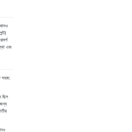
 কোনও
ন্ট)
ামর্শ
্থা এবং
টি সহজ:
ন ছিল
জন্য
তীয়
োনও