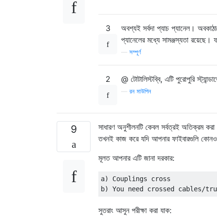
3
অবশ্যই সর্বদা প্যাচ প্যানেল। অবকাঠাম
প্যানেলের মধ্যে সামঞ্জস্যতা রয়েছে।
—
সম্পূর্ণ
2
@ টোটালিস্টব্বি, এটি পুরোপুরি স্ট্যান
—
রন মাউপিন
সাধারণ অনুশীলনটি কেবল সর্বত্রই অতিক্রম করা
9
তখনই কাজ করে যদি আপনার ফাইবারগুলি কোনও বু
মূলত আপনার এটি জানা দরকার:
a) Couplings cross

সুতরাং আসুন পরীক্ষা করা যাক: