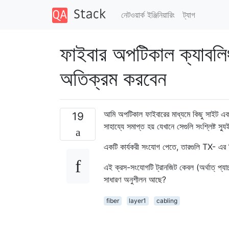
নেটওয়ার্ক ইঞ্জিনিয়ারিং
ট্যাগ
ফাইবার অপটিকাল ক্যাবলিং
অতিক্রম করবেন
আমি অপটিকাল ফাইবারের মাধ্যমে কিছু সাইট একসাথ
19
সাহায্যে সমাপ্ত হয় যেখানে সেগুলি সংশ্লিষ্ট স্য
একটি কার্যকরী সংযোগ পেতে, তারগুলি TX- এর দি
এই ক্রস-সংযোগটি ট্রানজিট কেবল (অর্থাত্ প্যা
সাধারণ অনুশীলন আছে?
fiber
layer1
cabling