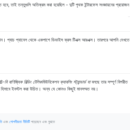
রতে হবে, তাই তন্তুগুলি অতিক্রম করা হয়েছিল - দুটি পৃথক ইন্টারফেস সংজ্ঞায়নের প্রয়ো
ল চালান। প্যাচ প্যানেল থেকে একপাশে ডিভাইস ক্রস টিএক্স আরএক্স। তারপরে আপনি দেখতে 
জ্যিক বিল্ডিং টেলিকমিউনিকেশন ক্যাবলিং স্ট্যান্ডার্ড যা
বলছে তার সম্পূর্ণ বিপরীত
 হিসাবে ইনস্টল করা উচিত। অন্য যে কোনও কিছুই মানসম্মত নয়।
তি
এবং
গোপনীয়তা নীতিটি
পড়েছেন এবং বুঝতে