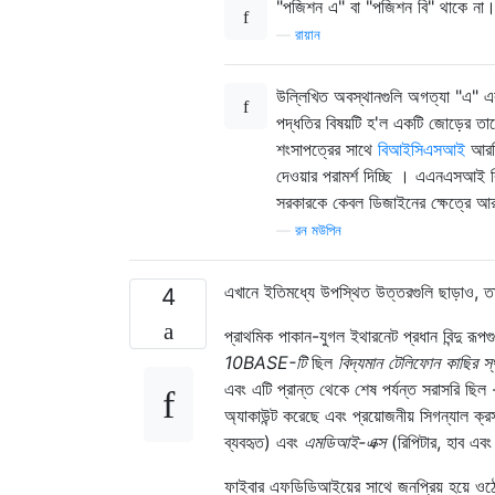
"পজিশন এ" বা "পজিশন বি" থাকে না।
—
রায়ান
উল্লিখিত অবস্থানগুলি অগত্যা "এ" এব
পদ্ধতির বিষয়টি হ'ল একটি জোড়ের তারে
শংসাপত্রের সাথে
বিআইসিএসআই
আরসি
দেওয়ার পরামর্শ দিচ্ছি । এএনএসআই 
সরকারকে কেবল ডিজাইনের ক্ষেত্রে আর
—
রন মউপিন
এখানে ইতিমধ্যে উপস্থিত উত্তরগুলি ছাড়াও, ত
4
প্রাথমিক পাকান-যুগল ইথারনেট প্রধান বিন্দু রূপ
10BASE-টি
ছিল
বিদ্যমান টেলিফোন কাছির স্
এবং এটি প্রান্ত থেকে শেষ পর্যন্ত সরাসরি ছ
অ্যাকাউন্ট করেছে এবং প্রয়োজনীয় সিগন্যাল ক্রস
ব্যবহৃত) এবং
এমডিআই-এক্স
(রিপিটার, হাব এবং
ফাইবার এফডিডিআইয়ের সাথে জনপ্রিয় হয়ে ও