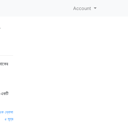
Account
ি
্যাকের
? একটি
এফ ন্নোসা
সূত্র