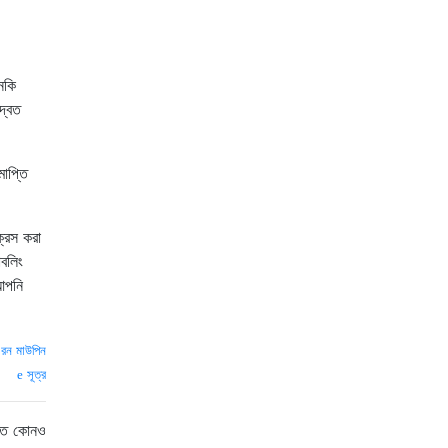
নকি
্বৈত
াপ্তি
ক্রস করা
াবলিং
আপনি
—
রন মাউপিন
সূত্র
উতে কোনও