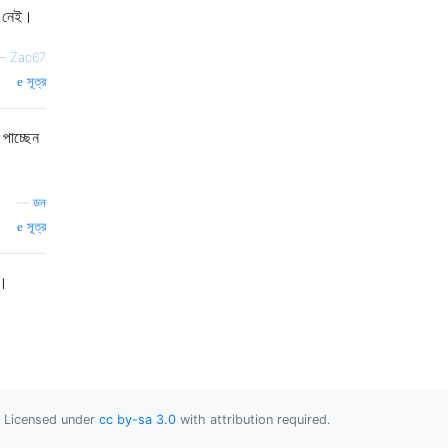
জন নেই।
—
Zac67
সূত্র
পাচ্ছেন
—
ডন
সূত্র
 ।
Licensed under
cc by-sa 3.0
with attribution required.