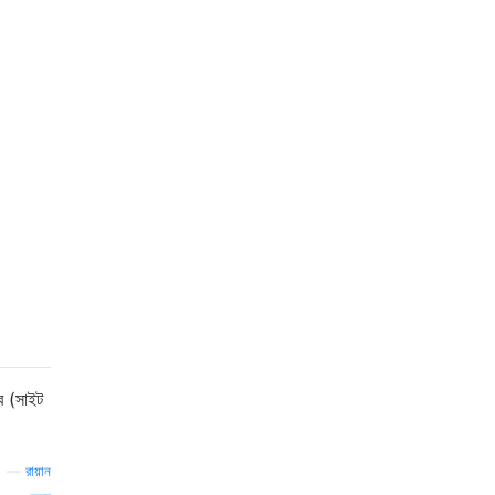
ে (সাইট
—
রায়ান