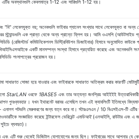
 এটির অবস্থানগুলি কেবলমাত্র 1-12 এবং সারিগুলি 1-12 হয়।
ং "বি" লেবেলযুক্ত নয়; অনেকগুলি ফাইবার প্যানেল সংখ্যার সাথে লেবেলযুক্ত বা অন্য
র স্ট্র্যান্ডগুলি এক প্রান্ত থেকে অন্য প্রান্তে ফ্লিপ হয়। আমি ওএসপি (আউটসাইড প্লা
ডিডি (রেজিস্টার্ড কমিউনিকেশনস ডিস্ট্রিবিউশন ডিজাইনার) হিসাবে অনুমোদিত কাউকে পর
বিআইসিএসআইকে একটি মানসম্পন্ন সংস্থা হিসাবে প্রত্যয়িত করেছে এবং অনেকগুলি সংস
সিডিডি শংসাপত্রের প্রয়োজন হয়।
ামা সাধারণত সোজা হয়ে যাওয়ার এবং ফাইবারকে সাধারণত অতিক্রম করার কারণটি মোটামু
গুলো
StarLAN
ওরফে
1BASE5
এবং তার অত্যন্ত জনপ্রিয় আইইইই উত্তরাধিকারী
থাপন পুনঃব্যবহার
। যখন ইথারনেট বরাবর এসেছিল তখন এই ক্যাবলিংটি ইতিমধ্যে বিদ্যমা
িল - এনালগ পটগুলি মেরুকরণের জন্য যত্ন করে না। স্টারএলএন / 10 বিএসইএস-টি এটির 
ওভারটিকে সংজ্ঞায়িত করেছে ইন্টারফেস ভেরিয়েন্ট
এমডিআই
(এনআইসি, রাউটার এবং এ জা
 সুইচে ব্যবহৃত)।
ঠে এবং এটি শুরু থেকেই ডিজিটাল যোগাযোগের জন্য ছিল। ফাইবারের সাথে আপনার যে ক