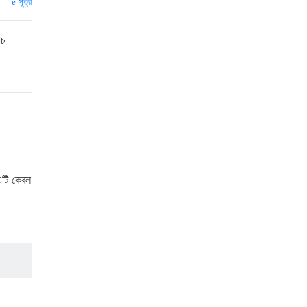
সূত্র
াচ
এটি কেবল