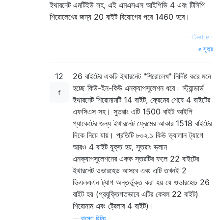
ইথারনেট এমটিইউ সহ, এই এমএসএস আইপিভি 4 এবং টিসিপি
শিরোলেখের জন্য 20 বাইট বিয়োগের পরে 1460 হবে।
—
Gerben
সূত্র
12
26 বাইটের একটি ইথারনেট "শিরোলেখ" নির্দিষ্ট করে মনে
হচ্ছে কিউ-ইন-কিউ এনক্যাপসুলেশন ধরে। স্ট্যান্ডার্ড
ইথারনেট শিরোনামটি 14 বাইট, ফ্রেমের শেষে 4 বাইটের
এফসিএস সহ। সুতরাং এটি 1500 বাইট আইপি
প্যাকেটের জন্য ইথারনেট ফ্রেমের আকার 1518 বাইটের
দিকে নিয়ে যায়। প্রতিটি ৮০২.১ কিউ ভ্যালান ট্যাগে
আরও 4 বাইট যুক্ত হয়, সুতরাং ভ্লান
এনক্যাপসুলেশনের একক স্তরটির ফলে 22 বাইটের
ইথারনেট ওভারহেড আসবে এবং এটি তখনই 2
ভিএলএএন ট্যাগ অন্তর্ভুক্ত করা হয় যে ওভারহেড 26
বাইট হয় (প্রযুক্তিগতভাবে এটির কেবল 22 বাইট)
শিরোনাম এবং ট্রেলার 4 বাইট)।
—
রাসেল হিলিং