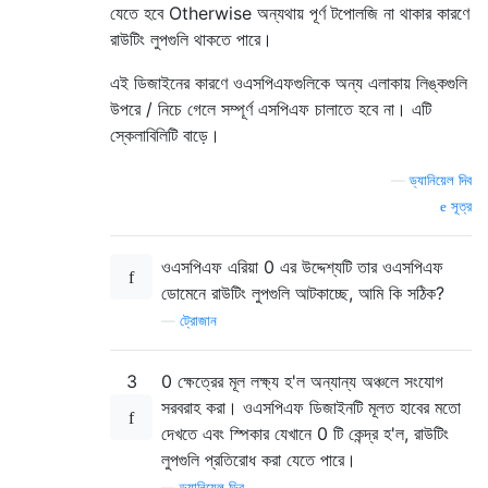
যেতে হবে Otherwise অন্যথায় পূর্ণ টপোলজি না থাকার কারণে
রাউটিং লুপগুলি থাকতে পারে।
এই ডিজাইনের কারণে ওএসপিএফগুলিকে অন্য এলাকায় লিঙ্কগুলি
উপরে / নিচে গেলে সম্পূর্ণ এসপিএফ চালাতে হবে না। এটি
স্কেলাবিলিটি বাড়ে।
—
ড্যানিয়েল দিব
সূত্র
ওএসপিএফ এরিয়া 0 এর উদ্দেশ্যটি তার ওএসপিএফ
ডোমেনে রাউটিং লুপগুলি আটকাচ্ছে, আমি কি সঠিক?
—
ট্রোজান
3
0 ক্ষেত্রের মূল লক্ষ্য হ'ল অন্যান্য অঞ্চলে সংযোগ
সরবরাহ করা। ওএসপিএফ ডিজাইনটি মূলত হাবের মতো
দেখতে এবং স্পিকার যেখানে 0 টি কেন্দ্র হ'ল, রাউটিং
লুপগুলি প্রতিরোধ করা যেতে পারে।
—
ড্যানিয়েল ডিব