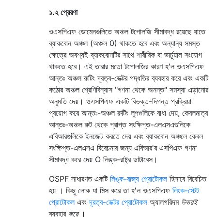
১.২ প্রেরণা
ওএসপিএফ ডোমেনগুলিতে অঞ্চল টপোলজি সীমাবদ্ধ রয়েছে যাতে
ব্যাকবোন অঞ্চল (অঞ্চল 0) থাকতে হবে এবং অন্যান্য সমস্ত
ক্ষেত্রে অবশ্যই ব্যাকবোনটির সাথে শারীরিক বা ভার্চুয়াল সংযোগ
থাকতে হবে। এই তারার মতো টপোলজির কারণ হ'ল ওএসপিএফ
আন্তঃ অঞ্চল রুটিং দূরত্ব-ভেক্টর পদ্ধতির ব্যবহার করে এবং একটি
কঠোর অঞ্চল শ্রেণিবিন্যাস "গণনা থেকে অনন্ত" সমস্যা এড়ানোর
অনুমতি দেয়। ওএসপিএফ একটি বিভক্ত-দিগন্ত প্রক্রিয়া
প্রয়োগ করে আন্তঃ-অঞ্চল রুটিং লুপগুলিকে বাধা দেয়, কেবলমাত্র
আন্তঃ-অঞ্চল রুট থেকে প্রাপ্ত সংক্ষিপ্ত-এলএসএগুলিকে
এবিআরগুলিকে ইনজেক্ট করতে দেয় এবং ব্যাকবোন অঞ্চলে কেবল
সংক্ষিপ্ত-এলএসএ বিবেচনার জন্য এবিআর'র এসপিএফ গণনা
সীমাবদ্ধ করে দেয় O লিঙ্ক-রাষ্ট্র ডাটাবেস।
OSPF সাধারণত একটি
লিঙ্ক-রাজ্য প্রোটোকল
হিসাবে বিবেচিত
হয় । কিছু লোক যা মিস করে তা হ'ল ওএসপিএফ
লিংক-স্টেট
প্রোটোকল
এবং
দূরত্ব-ভেক্টর প্রোটোকল
অ্যালগরিদম
উভয়ই
ব্যবহার
করে
।