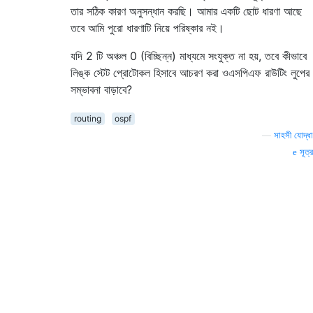
তার সঠিক কারণ অনুসন্ধান করছি। আমার একটি ছোট ধারণা আছে
তবে আমি পুরো ধারণাটি নিয়ে পরিষ্কার নই।
যদি 2 টি অঞ্চল 0 (বিচ্ছিন্ন) মাধ্যমে সংযুক্ত না হয়, তবে কীভাবে
লিঙ্ক স্টেট প্রোটোকল হিসাবে আচরণ করা ওএসপিএফ রাউটিং লুপের
সম্ভাবনা বাড়াবে?
routing
ospf
—
সাহসী যোদ্ধা
সূত্র