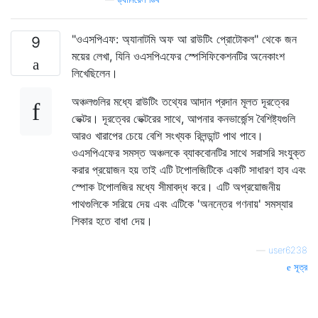
"ওএসপিএফ: অ্যানাটমি অফ আ রাউটিং প্রোটোকল" থেকে জন
9
ময়ের লেখা, যিনি ওএসপিএফের স্পেসিফিকেশনটির অনেকাংশ
লিখেছিলেন।
অঞ্চলগুলির মধ্যে রাউটিং তথ্যের আদান প্রদান মূলত দূরত্বের
ভেক্টর। দূরত্বের ভেক্টরের সাথে, আপনার কনভার্জেন্স বৈশিষ্ট্যগুলি
আরও খারাপের চেয়ে বেশি সংখ্যক রিলন্ডান্ট পাথ পাবে।
ওএসপিএফের সমস্ত অঞ্চলকে ব্যাকবোনটির সাথে সরাসরি সংযুক্ত
করার প্রয়োজন হয় তাই এটি টপোলজিটিকে একটি সাধারণ হাব এবং
স্পোক টপোলজির মধ্যে সীমাবদ্ধ করে। এটি অপ্রয়োজনীয়
পাথগুলিকে সরিয়ে দেয় এবং এটিকে 'অনন্তের গণনায়' সমস্যার
শিকার হতে বাধা দেয়।
—
user6238
সূত্র