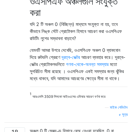
ওএসপিএফ অঞ্চলগুলি সংযুক্ত
করা
যদি 2 টি অঞ্চল 0 (বিচ্ছিন্ন) মাধ্যমে সংযুক্ত না হয়, তবে
কীভাবে লিঙ্ক স্টেট প্রোটোকল হিসাবে আচরণ করা ওএসপিএফ
রাউটিং লুপের সম্ভাবনা বাড়াবে?
যেমনটি আমরা উপরে দেখেছি, ওএসপিএফ অঞ্চল 0 ব্যাকবোন
দিয়ে রুটগুলি প্রেরণে
দূরত্ব-ভেক্টর
আচরণ ব্যবহার করে। দূরত্ব-
ভেক্টর প্রোটোকলগুলিতে
গণনা-থেকে-অনন্ত সমস্যার
মতো
সুপরিচিত সীমা রয়েছে । ওএসপিএফ একই সমস্যার জন্য ঝুঁকির
মধ্যে থাকবে, যদি আমাদের আচরণের ক্ষেত্রে সীমা না থাকে।
1
আরএফসি 3509 সিসকো আইওএসের এবিআর আচরণ বর্ণনা করে
—
মাইক পেনিংটন
সূত্র
অঞ্চল 0 টি মেরুদণ্ড হিসাবে বেছে নেওয়া হয়েছিল, 0 বা