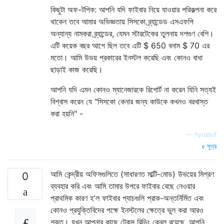
কিছুটা অফ-টপিক: আপনি যদি ফাইবার নিয়ে যাওয়ার পরিকল্পনা করে
থাকেন তবে আমার অভিজ্ঞতায় সিসকো ব্র্যান্ডেড এসএফপি
অন্যান্য নামকরা ব্র্যান্ডের, যেমন স্টারটেকের তুলনায় দশগুণ বেশি।
এটি কয়েক বছর আগে ছিল তবে এটি $ 650 বনাম $ 70 এর
মতো। আমি উভয় প্রকারের ইনস্টল করেছি এবং কোনও বাধা
ছাড়াই কাজ করেছি।
আপনি যদি এমন কোনও ম্যানেজারকে রিপোর্ট না করেন যিনি সত্যই
বিশ্বাস করেন যে "সিসকো কেনার জন্য কাউকে কখনও বরখাস্ত
করা হয়নি" -
—
hyussuf
সূত্র
আমি কেন্দ্রীয় অফিসগুলিতে (সাধারণত মাল্টি-মোড) উভয়ের মিশ্রণ
0
ব্যবহার করি এবং আমি তামার উপরে ফাইবার বেছে নেওয়ার
প্রাথমিক কারণ হ'ল ফাইবার প্যাচগুলি প্রাক-অন্তর্নির্মিত এবং
কোনও প্রযুক্তিবিদের পক্ষে ইনস্টলের ক্ষেত্রে ভুল করা আরও
শক্ত। যখন আপনার কাছে টেকস বিল্ডিং কেবল রয়েছে, আপনি