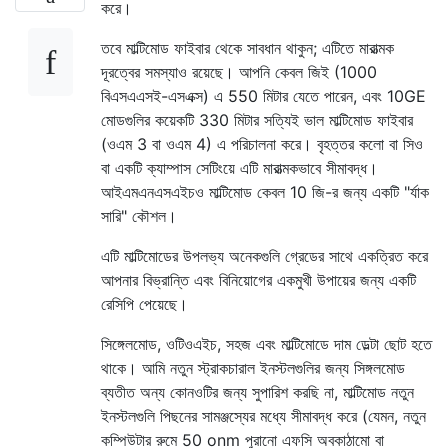
করে।
তবে মাল্টিমোড ফাইবার থেকে সাবধান থাকুন; এটিতে মারাত্মক
দূরত্বের সমস্যাও রয়েছে। আপনি কেবল জিই (1000
বিএসএএসই-এসএক্স) এ 550 মিটার যেতে পারেন, এবং 10GE
মোডগুলির কয়েকটি 330 মিটার সত্যিই ভাল মাল্টিমোড ফাইবার
(ওএম 3 বা ওএম 4) এ পরিচালনা করে। বৃহত্তর কলো বা সিও
বা একটি ক্যাম্পাস সেটিংয়ে এটি মারাত্মকভাবে সীমাবদ্ধ।
আইএমএনএসএইচও মাল্টিমোড কেবল 10 জি-র জন্য একটি "র্যাক
সারি" কৌশল।
এটি মাল্টিমোডের উপলভ্য অনেকগুলি গ্রেডের সাথে একত্রিত করে
আপনার বিভ্রান্তি এবং বিনিয়োগের একমুখী উপায়ের জন্য একটি
রেসিপি পেয়েছে।
সিঙ্গেলমোড, ওটিওএইচ, সহজ এবং মাল্টিমোডে দাম ডেল্টা ছোট হতে
থাকে। আমি নতুন স্ট্রাকচারাল ইনস্টলগুলির জন্য সিঙ্গলমোড
ব্যতীত অন্য কোনওটির জন্য সুপারিশ করছি না, মাল্টিমোড নতুন
ইনস্টলগুলি পিছনের সামঞ্জস্যের মধ্যে সীমাবদ্ধ করে (যেমন, নতুন
কম্পিউটার রুমে 50 onm পুরানো এফসি অবকাঠামো বা