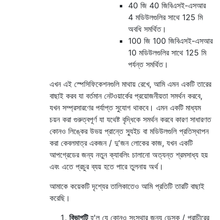
40 জি 40 জিবিএসই-এসআর
4 ​​মডিউলগুলির সাথে 125 মি
অবধি সমর্থিত।
100 জি 100 জিবিএসই-এসআর
10 মডিউলগুলির সাথে 125 মি
পর্যন্ত সমর্থিত।
এখন এই স্পেসিফিকেশনগুলি মাথায় রেখে, আমি এমন একটি তারের
বাছাই করব যা বর্তমান নেটওয়ার্কের প্রয়োজনীয়তা সমর্থন করবে,
যখন সম্প্রসারণের পর্যাপ্ত সুযোগ থাকবে। এমন একটি মাধ্যম
চয়ন করা গুরুত্বপূর্ণ যা যথেষ্ট বৃদ্ধিকে সমর্থন করবে কারণ সাধারণত
কোনও লিঙ্কের উভয় প্রান্তে স্যুইচ বা মডিউলগুলি প্রতিস্থাপন
করা কেবলমাত্র একজন / দু'জন লোকের কাজ, যখন একটি
আপগ্রেডের জন্য নতুন ক্যাবলিং চালানো অত্যন্ত শ্রমসাধ্য হয়
এবং এতে প্রচুর ব্যয় হতে পারে তুলনায় অর্থ।
আমাকে কয়েকটি দৃশ্যের তালিকাতেও আমি প্রতিটি তারটি বাছাই
করেছি।
বিভাগটি
হ'ল যে কোনও সংস্থার জন্য ডেস্ক / প্রাচীরের