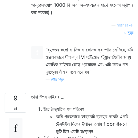
আন্তঃসংযোগ 1000 বিএসএএস-এসএক্সের সাথে সংযোগ স্থাপন
করা দরকার)।
—
mansaxel
সূত্র
"বৃহত্তর কলো বা সিও বা কোনও ক্যাম্পাস সেটিংয়ে, এটি
মারাত্মকভাবে সীমাবদ্ধ IM মাল্টিমোড স্ট্যান্ডার্ডগুলির জন্য
একাধিক ফাইবার জোড় প্রয়োজন এবং এটি আরও কম
দূরত্বের সীমাও বলে মনে হয়।
—
পিটার গ্রিন
তামা উপর ফাইবার ...
9
উচ্চ বৈদ্যুতিক শব্দ পরিবেশ।
আমি প্রথমবারে ফাইবারটি ব্যবহার করেছি একটি
টেক্সটাইল মিলের উত্পাদন তলায় floor বাঁকানো
জুটি ছিল একটি দুঃস্বপ্ন।