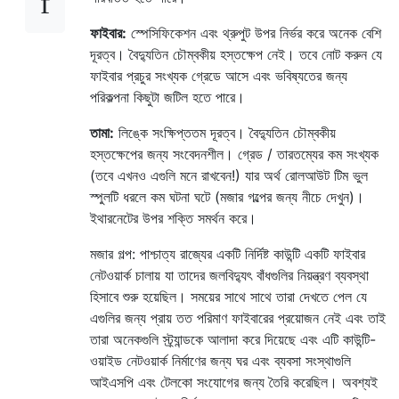
ফাইবার:
স্পেসিফিকেশন এবং থ্রুপুট উপর নির্ভর করে অনেক বেশি
দূরত্ব। বৈদ্যুতিন চৌম্বকীয় হস্তক্ষেপ নেই। তবে নোট করুন যে
ফাইবার প্রচুর সংখ্যক গ্রেডে আসে এবং ভবিষ্যতের জন্য
পরিকল্পনা কিছুটা জটিল হতে পারে।
তামা:
লিঙ্কে সংক্ষিপ্ততম দূরত্ব। বৈদ্যুতিন চৌম্বকীয়
হস্তক্ষেপের জন্য সংবেদনশীল। গ্রেড / তারতম্যের কম সংখ্যক
(তবে এখনও এগুলি মনে রাখবেন!) যার অর্থ রোলআউট টিম ভুল
স্পুলটি ধরলে কম ঘটনা ঘটে (মজার গল্পের জন্য নীচে দেখুন)।
ইথারনেটের উপর শক্তি সমর্থন করে।
মজার গল্প: পাশ্চাত্য রাজ্যের একটি নির্দিষ্ট কাউন্টি একটি ফাইবার
নেটওয়ার্ক চালায় যা তাদের জলবিদ্যুৎ বাঁধগুলির নিয়ন্ত্রণ ব্যবস্থা
হিসাবে শুরু হয়েছিল। সময়ের সাথে সাথে তারা দেখতে পেল যে
এগুলির জন্য প্রায় তত পরিমাণ ফাইবারের প্রয়োজন নেই এবং তাই
তারা অনেকগুলি স্ট্র্যান্ডকে আলাদা করে দিয়েছে এবং এটি কাউন্টি-
ওয়াইড নেটওয়ার্ক নির্মাণের জন্য ঘর এবং ব্যবসা সংস্থাগুলি
আইএসপি এবং টেলকো সংযোগের জন্য তৈরি করেছিল। অবশ্যই