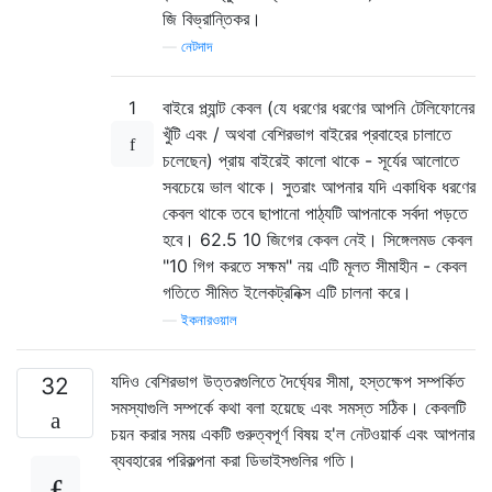
জি বিভ্রান্তিকর।
—
নেটদাদ
1
বাইরে প্ল্যান্ট কেবল (যে ধরণের ধরণের আপনি টেলিফোনের
খুঁটি এবং / অথবা বেশিরভাগ বাইরের প্রবাহের চালাতে
চলেছেন) প্রায় বাইরেই কালো থাকে - সূর্যের আলোতে
সবচেয়ে ভাল থাকে। সুতরাং আপনার যদি একাধিক ধরণের
কেবল থাকে তবে ছাপানো পাঠ্যটি আপনাকে সর্বদা পড়তে
হবে। 62.5 10 জিগের কেবল নেই। সিঙ্গেলমড কেবল
"10 গিগ করতে সক্ষম" নয় এটি মূলত সীমাহীন - কেবল
গতিতে সীমিত ইলেকট্রনিক্স এটি চালনা করে।
—
ইকনারওয়াল
যদিও বেশিরভাগ উত্তরগুলিতে দৈর্ঘ্যের সীমা, হস্তক্ষেপ সম্পর্কিত
32
সমস্যাগুলি সম্পর্কে কথা বলা হয়েছে এবং সমস্ত সঠিক। কেবলটি
চয়ন করার সময় একটি গুরুত্বপূর্ণ বিষয় হ'ল নেটওয়ার্ক এবং আপনার
ব্যবহারের পরিকল্পনা করা ডিভাইসগুলির গতি।