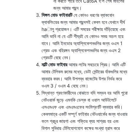
না করতে পারে তবে Cat6A হ'ল শেষ মাইলের
জন্য আমার পছন্দ।
সিঙ্গল মোড ফাইবারটি
যে কোনও ধরণের ব্যাকবোন
ক্যাবলিংয়ের জন্য আমার পছন্দসই কেবল হবে যেখানে দীর্ঘ
haালু প্রয়োজন। এটি সময়ের পরীক্ষায় দাঁড়িয়েছে এবং
আমি ভাবি না যে এটি শীঘ্রই যে কোনও সময় অচল হয়ে
যাবে। আমি ইনডোর অ্যাপ্লিকেশনগুলির জন্য ওএস 1
গ্রেড এবং বহিরঙ্গন অ্যাপ্লিকেশনগুলির জন্য ওএস 2
গ্রেডটি বেছে নেব।
মাল্টি মোড ফাইবার
আমার লটের সবচেয়ে প্রিয়। আমি এটি
আমার টেলিকম রুমের মধ্যে, ডেটা সেন্টারের র্যাকগুলির মধ্যে
ব্যবহার করব। আমি উপলব্ধ বাজেটের উপর নির্ভর করে
ওএম 3 / ওএম 4 বেছে নেব।
সিদ্ধান্ত গ্রহণকারীদের বোঝাতে যদি সম্ভব হয় আমি পুরো
নেটওয়ার্ক জুড়ে এমনকি ডেস্ক বা ওয়াল আউটলেটে
এসএমএফ এবং এমএমএফের সংমিশ্রণটি ব্যবহার করি।
কেবলমাত্র একটি সম্পূর্ণ ফাইবার নেটওয়ার্কের জন্য যাওয়ার
ফলে প্রচুর জায়গা এবং শক্তির ব্যয় সাশ্রয় হয় এবং
বিশাল সুবিধায় টেলিযোগযোগ কক্ষের সংখ্যা হ্রাস করে