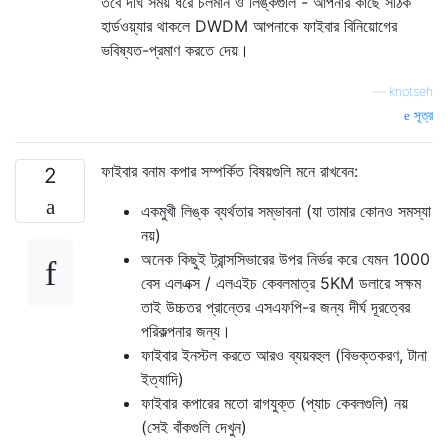
তবে দীর্ঘ সময় ধরে চলমান ও লিঙ্কগুলি - আপনার কাছে সঠিক
হার্ডওয়্যার থাকলে DWDM আপনাকে ফাইবার বিনিয়োগের
ভবিষ্যত-প্রমাণ করতে দেয়।
—
knotseh
সূত্র
ফাইবার বনাম কপার সম্পর্কিত বিষয়গুলি মনে রাখবেন:
2
একমুখী লিঙ্ক ব্যর্থতার সম্ভাবনা (যা তামার কোনও সমস্যা
নয়)
অনেক কিছুই ট্রান্সসিভারের উপর নির্ভর করে যেমন 1000
বেস এলএক্স / এলএইচ কেবলমাত্র 5KM ডলারে সক্ষম
তাই উচ্চতর প্রান্তের এসএফপি-র জন্য দীর্ঘ দূরত্বের
পরিকল্পনার জন্য।
ফাইবার ইনস্টল করতে আরও ব্যয়বহুল (বিভক্তকরণ, টানা
ইত্যাদি)
ফাইবার কপারের মতো রাগযুক্ত (প্যাচ কেবলগুলি) নয়
(সেই বাঁকগুলি দেখুন)