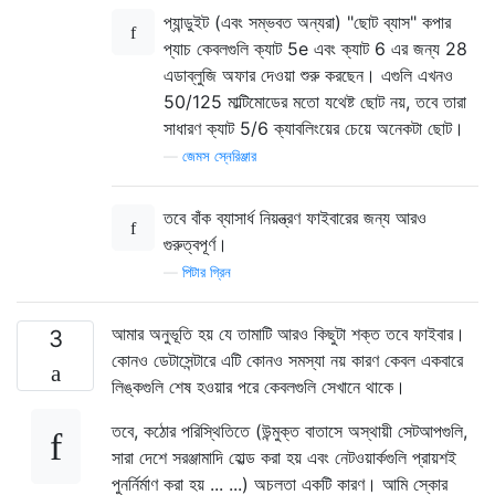
প্যান্ডুইট (এবং সম্ভবত অন্যরা) "ছোট ব্যাস" কপার
প্যাচ কেবলগুলি ক্যাট 5e এবং ক্যাট 6 এর জন্য 28
এডাব্লুজি অফার দেওয়া শুরু করছেন। এগুলি এখনও
50/125 মাল্টিমোডের মতো যথেষ্ট ছোট নয়, তবে তারা
সাধারণ ক্যাট 5/6 ক্যাবলিংয়ের চেয়ে অনেকটা ছোট।
—
জেমস স্নেরিঞ্জার
তবে বাঁক ব্যাসার্ধ নিয়ন্ত্রণ ফাইবারের জন্য আরও
গুরুত্বপূর্ণ।
—
পিটার গ্রিন
আমার অনুভূতি হয় যে তামাটি আরও কিছুটা শক্ত তবে ফাইবার।
3
কোনও ডেটাসেন্টারে এটি কোনও সমস্যা নয় কারণ কেবল একবারে
লিঙ্কগুলি শেষ হওয়ার পরে কেবলগুলি সেখানে থাকে।
তবে, কঠোর পরিস্থিতিতে (উন্মুক্ত বাতাসে অস্থায়ী সেটআপগুলি,
সারা দেশে সরঞ্জামাদি হোল্ড করা হয় এবং নেটওয়ার্কগুলি প্রায়শই
পুনর্নির্মাণ করা হয় ... ...) অচলতা একটি কারণ। আমি স্কোর