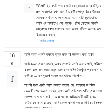
FCoE ইথারনেট ওভার ফাইবার চ্যানেল জন্য দাঁড়িয়ে
এবং সাধারণত যখন আপনি একটি রূপান্তরিত স্টোরেজ
নেটওয়ার্ক থাকে তখন ব্যবহৃত হয়। এটি ত্রুটিগুলির
প্রতি খুব অসহিষ্ণু এবং সুতরাং এটির ক্ষেত্রে আপনি
ফাইবারের সাথে সবচেয়ে ভাল কারণ এটিতে অনেক কম
বিআরআর রয়েছে।
—
ডেভিড রোথেরা
আমি অন্য একটি ফ্যাক্টর যুক্ত করব যা উল্লেখ করা হয়নি।
16
আমি দ্রুত এবং সহজেই কপার তারগুলি তৈরি করতে পারি, পরিমাপ
করতে এবং রান করার জন্য আমার যে সঠিক দৈর্ঘ্যের প্রয়োজন তা
কাটাতে ... ফলস্বরূপ আরও কম তারের গাছপালা।
আপনি যখন দৈর্ঘ্য হ্রাস করতে পারেন এবং ফাইবার অপটিক
কেবলটি শেষ করতে পারেন, তখন আমি এটি বেশ জটিল এবং সময়
সাপেক্ষ বলে মনে করি ... এবং আমার অভিজ্ঞতাটি মাল্টি-মোড
ফাইবারের সাথে রয়েছে, আমি কেবল কল্পনা করতে পারি যে সিঙ্গল-