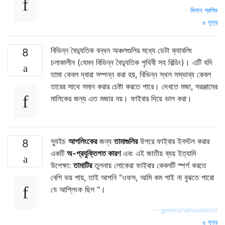
—
মিলান প্রপিক
সূত্র
বিভিন্ন বৈদ্যুতিক বন্ধন অঞ্চলগুলির মধ্যে ডেটা ক্যাবলিং
8
চলাকালীন (যেমন বিভিন্ন বৈদ্যুতিক পৃথিবী সহ বিল্ডিং)। এটি যদি
তামা কেবল দ্বারা সম্পন্ন করা হয়, বিভিন্ন স্থল সম্ভাব্য কেবল
তারের সাথে সমান করার চেষ্টা করতে পারে। দেখতে মজা, সরঞ্জামের
মালিকের জন্য এত মজার নয়। ফাইবার দিয়ে ভাল করা।
স্যুইচ
আপলিংকের
জন্য
তামাগুলির
উপরে ফাইবার ইনস্টল করার
8
একটি
অ-প্রযুক্তিগত কারণ
এবং এই জাতীয় ব্যয় ইত্যাদি
উপেক্ষা:
তামাটির
তুলনায় লোকেরা ফাইবার কেবলটি স্পর্শ করতে
বেশি ভয় পায়, তাই আপনি "ওফস, আমি কম পাই না বুঝতে পারো
যে আপ্লিংক ছিল "।
—
generalnetworkerror
সূত্র