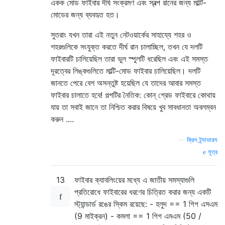
একক মোড ফাইবার দীর্ঘ সংক্রমণ এবং স্বল্প রানের জন্য মাল্টি-
মোডের জন্য ব্যবহৃত হত।
সুতরাং যখন তারা এই নতুন নেটওয়ার্কের সাহায্যে শহর ও
শহরগুলিকে সংযুক্ত করতে দীর্ঘ রান চালাচ্ছিল, তখন যে দলটি
ফাইবারটি চালিয়েছিল তারা ভুল স্পুলটি ধরেছিল এবং এই সমস্ত
দূরত্বের লিঙ্কগুলিতে মাল্টি-মোড ফাইবার চালিয়েছিল। দলটি
জানতে পেরে বেশ অসন্তুষ্ট হয়েছিল যে তাদের আবার সমস্ত
ফাইবার চালাতে হবে! গল্পটির নৈতিক: কোন্ গ্রেড ফাইবারে কোথায়
যায় তা সবাই জানে তা নিশ্চিত করার বিষয়ে খুব সাবধানতা অবলম্বন
করুন ....
—
ক্রিস ট্র্যাভারস
সূত্র
13
ফাইবার ক্যাবলিংয়ের মধ্যে এ জাতীয় সমস্যাগুলি
প্রতিরোধে ফাইবারের ধরণের চিত্রিত করার জন্য একটি
স্ট্যান্ডার্ড রঙের স্কিম রয়েছে: - হলুদ == 1 গিগ এসএম
(9 মাইক্রন) - কমলা == 1 গিগ এমএম (50 /