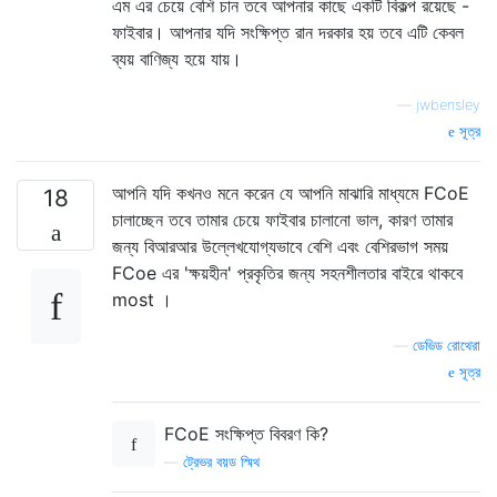
এম এর চেয়ে বেশি চান তবে আপনার কাছে একটি বিকল্প রয়েছে -
ফাইবার। আপনার যদি সংক্ষিপ্ত রান দরকার হয় তবে এটি কেবল
ব্যয় বাণিজ্য হয়ে যায়।
—
jwbensley
সূত্র
আপনি যদি কখনও মনে করেন যে আপনি মাঝারি মাধ্যমে FCoE
18
চালাচ্ছেন তবে তামার চেয়ে ফাইবার চালানো ভাল, কারণ তামার
জন্য বিআরআর উল্লেখযোগ্যভাবে বেশি এবং বেশিরভাগ সময়
FCoe এর 'ক্ষয়হীন' প্রকৃতির জন্য সহনশীলতার বাইরে থাকবে
most ।
—
ডেভিড রোথেরা
সূত্র
FCoE সংক্ষিপ্ত বিবরণ কি?
—
ট্রেভর বয়ড স্মিথ