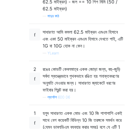
62.5 মাইক্রন) - জল == 10 গিগ মিমি (50 /
62.5 মাইক্রন)
—
মাদুর কাঠ
সাধারণত আমি কমলা 62.5 মাইক্রন এমএম হিসাবে
এবং একা 50 মাইক্রন এমএম হিসাবে দেখতে পাই, এটি
1G বা 10G হোক না কেন।
—
YLearn
2
রঙের কোডটি কেবলমাত্র একক জোড়া জন্য, বহু-জুড়ি
সর্বদা স্বতন্ত্রভাবে পৃথকভাবে রঙিত হয় শনাক্তকরণের
অনুমতি দেওয়ার জন্য। সাধারণত জ্যাকেটে ধরণের
ফাইবার প্রিন্ট করা হয়।
—
ল্যাপটপ 600 06
1
হলুদ সাধারণত একক মোড এবং 10 জি পাশাপাশি একই
সাথে বেশ কয়েকটি বিভিন্ন 10 জি তরঙ্গকে সমর্থন করে
(যেমন ডাব্লুডিএম ব্যবহার করার সময়) বলে যে এটি 1