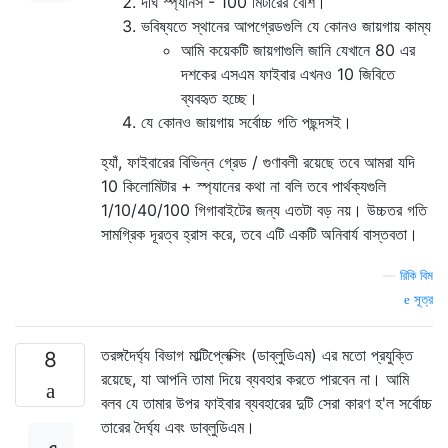
দীর্ঘ স্প্যানস - 100 মিটারের বেশি।
ভবিষ্যতে স্থানের আপগ্রেডগুলি যে কোনও জায়গায় কাম্য
আমি কয়েকটি জায়গাগুলি জানি যেখানে 80 এর
দশকের এসএম ফাইবার এখনও 10 জিবিতে
ব্যবহৃত হচ্ছে।
যে কোনও জায়গায় সর্বোচ্চ গতি পছন্দসই।
হ্যাঁ, ফাইবারের বিভিন্ন গ্রেড / গুণাবলী রয়েছে তবে আমরা যদি
10 কিলোমিটার + স্প্যানের কথা না বলি তবে পার্থক্যগুলি
1/10/40/100 গিগাবাইটের জন্য এতটা বড় নয়। উচ্চতর গতি
সামগ্রিক দূরত্ব হ্রাস করে, তবে এটি একটি অনিবার্য বাস্তবতা।
—
রিকি বিম
সূত্র
তরঙ্গদৈর্ঘ্য বিভাগ মাল্টিপ্লেক্সিং (ডাব্লুডিএম) এর মতো প্রযুক্তি
8
রয়েছে, যা আপনি তামা দিয়ে ব্যবহার করতে পারবেন না। আমি
বলব যে তামার উপর ফাইবার ব্যবহারের দুটি সেরা কারণ হ'ল সর্বোচ্চ
তারের দৈর্ঘ্য এবং ডাব্লুডিএম।