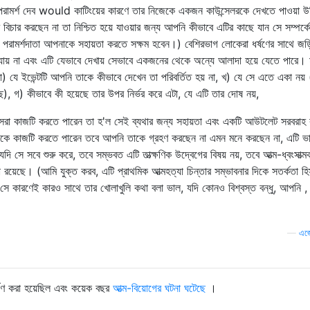
োর পরামর্শ দেব would কাটিংয়ের কারণে তার নিজেকে একজন কাউন্সেলরকে দেখতে পাওয়া উ
চার করছেন না তা নিশ্চিত হয়ে যাওয়ার জন্য আপনি কীভাবে এটির কাছে যান সে সম্পর্
রামর্শদাতা আপনাকে সহায়তা করতে সক্ষম হবেন।) বেশিরভাগ লোকেরা ধর্ষণের সাথে জড
যায় না এবং এটি যেভাবে দেখায় সেভাবে একজনের থেকে অন্যে আলাদা হয়ে যেতে পারে। 
 করা) যে ইভেন্টটি আপনি তাকে কীভাবে দেখেন তা পরিবর্তিত হয় না, খ) যে সে এতে একা নয
, গ) কীভাবে কী হয়েছে তার উপর নির্ভর করে এটা, যে এটি তার দোষ নয়,
ে সেরা কাজটি করতে পারেন তা হ'ল সেই ব্যথার জন্য সহায়তা এবং একটি আউটলেট সরবরাহ
তাকে কাজটি করতে পারেন তবে আপনি তাকে গ্রহণ করছেন না এমন মনে করছেন না, এটি ভ
ি সে সবে শুরু করে, তবে সম্ভবত এটি তাত্ক্ষণিক উদ্বেগের বিষয় নয়, তবে আত্ম-ধ্বংসাত্ম
রয়েছে। (আমি যুক্ত করব, এটি প্রাথমিক আত্মহত্যা চিন্তার সম্ভাবনার দিকে সতর্কতা হি
বে সে কারণেই কারও সাথে তার খোলাখুলি কথা বলা ভাল, যদি কোনও বিশ্বস্ত বন্ধু, আপনি , 
—
এজে
ষণ করা হয়েছিল এবং কয়েক বছর
আত্ম-বিয়োগের ঘটনা ঘটেছে
।