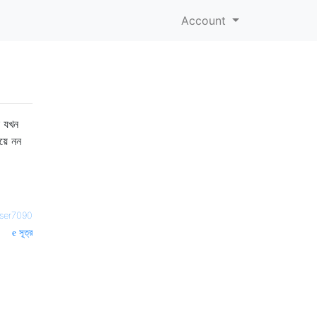
Account
ি যখন
য়ে নন
ser7090
সূত্র