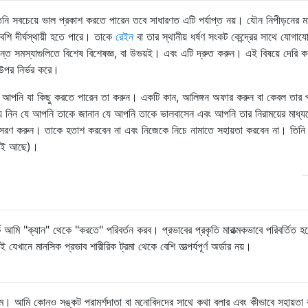
িনি সবচেয়ে ভাল প্রকাশ করতে পারেন তবে সাধারণত এটি পর্যাপ্ত নয়। যৌন নিপীড়নের 
েশি দীর্ঘস্থায়ী হতে পারে। তাকে
রেইন
বা তার স্থানীয় ধর্ষণ সংকট কেন্দ্রের সাথে যোগা
রান্ত সমস্যাগুলিতে বিশেষ বিশেষজ্ঞ, বা উভয়ই। এবং এটি দ্রুত করুন। এই বিষয়ে দেরি 
র উপর নির্ভর করে।
 আপনি যা কিছু করতে পারেন তা করুন। একটি কান, আলিঙ্গন অফার করুন বা কেবল তার 
য়ে নিন যে আপনি তাকে জানান যে আপনি তাকে ভালবাসেন এবং আপনি তার নিরাময়ের মাধ্য
ুসরণ করুন। তাকে হতাশ করবেন না এবং নিজেকে নিচে নামাতে সহায়তা করবেন না। তিনি
ছেই আছে)।
্কে আমি "ক্যান" থেকে "করতে" পরিবর্তন করব। প্রভাবের প্রকৃতি মারাত্মকভাবে পরিবর্তিত হ
েখানে মানসিক প্রভাব শারীরিক ট্রমা থেকে বেশি তাত্পর্যপূর্ণ অর্ডার নয়।
িলাম। আমি কোনও সঙ্কট পরামর্শদাতা বা মনোবিদদের সাথে কথা বলার এবং কীভাবে সহায়তা