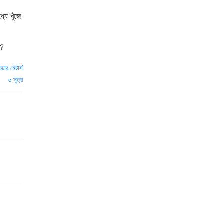
যে খুঁজে
!?
ডার মেটার্স
সূত্র