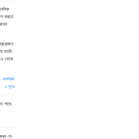
মানসিক
যোগ করতে
করবেন
প্রয়োজন
মে যতটা
 এ থেকে
—
ভ্যাল্কিরি
সূত্র
তে পারে
 করব সে