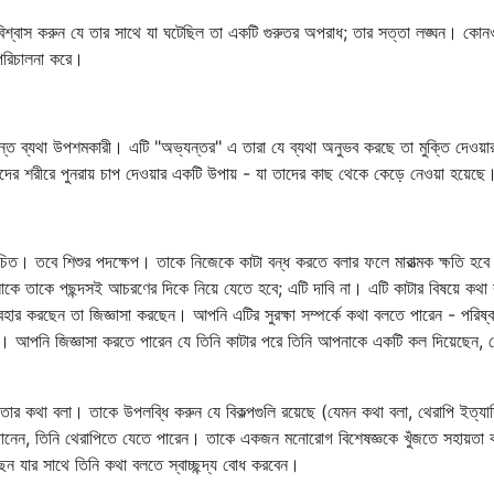
্বাস করুন যে তার সাথে যা ঘটেছিল তা একটি গুরুতর অপরাধ; তার সত্তা লঙ্ঘন। কোন
পরিচালনা করে।
ান্ত ব্যথা উপশমকারী। এটি "অভ্যন্তর" এ তারা যে ব্যথা অনুভব করছে তা মুক্তি দেওয়া
ের শরীরে পুনরায় চাপ দেওয়ার একটি উপায় - যা তাদের কাছ থেকে কেড়ে নেওয়া হয়েছে
উচিত। তবে শিশুর পদক্ষেপ। তাকে নিজেকে কাটা বন্ধ করতে বলার ফলে মারাত্মক ক্ষতি হব
 তাকে পছন্দসই আচরণের দিকে নিয়ে যেতে হবে; এটি দাবি না। এটি কাটার বিষয়ে কথা 
যবহার করছেন তা জিজ্ঞাসা করছেন। আপনি এটির সুরক্ষা সম্পর্কে কথা বলতে পারেন - পরিষ্
দিন। আপনি জিজ্ঞাসা করতে পারেন যে তিনি কাটার পরে তিনি আপনাকে একটি কল দিয়েছেন, য
ে তার কথা বলা। তাকে উপলব্ধি করুন যে বিকল্পগুলি রয়েছে (যেমন কথা বলা, থেরাপি ইত্য
য় জানেন, তিনি থেরাপিতে যেতে পারেন। তাকে একজন মনোরোগ বিশেষজ্ঞকে খুঁজতে সহায়তা 
 যার সাথে তিনি কথা বলতে স্বাচ্ছন্দ্য বোধ করবেন।