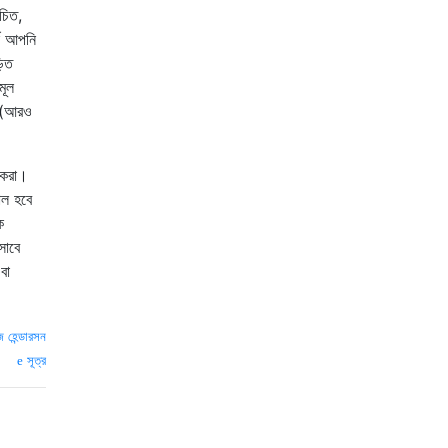
চিত,
কে আপনি
়িত
মূল
় (আরও
 করা।
াল হবে
ক
সাবে
বা
 হেন্ডারসন
সূত্র