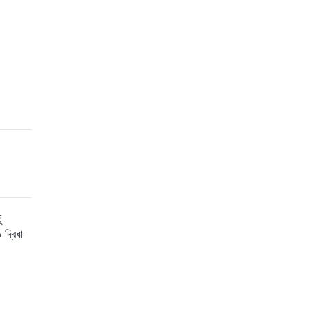
ু
দ্বিধা