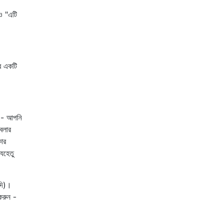
ও "এটি
র একটি
।
ে - আপনি
বলার
কার
েহেতু
াদি)।
করুন -