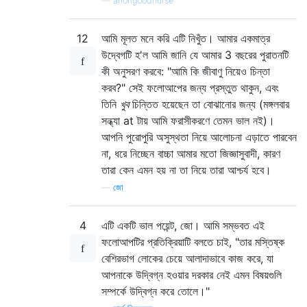
—
anongoodnurse
12
আমি মূলত মনে করি এটি নিখুঁত। আমার একমাত্র
উদ্বেগটি হ'ল আমি জানি যে আমার 3 বছরের পুরাতনটি
কী অনুসরণ করবে: "আমি কি জীবাণু নিয়েও চিন্তা
করব?" সেই ফলোআপের জন্য প্রস্তুত থাকুন, এবং
তিনি
খুব
চিন্তিত হয়েছেন তা বোঝানোর জন্য (মঙ্গলবার
সন্ধ্যা at টায় আমি ফরাসীকরণে তেমন ভাল নই)।
আপনি পুরোপুরি অসুস্থতা নিয়ে আলোচনা এড়াতে পারবেন
না, ধরে নিচ্ছেন বাচ্চা আমার মতো জিজ্ঞাসুবাদী, কারণ
তারা কেন এমন হয় না তা নিয়ে তারা আশ্চর্য হবে।
—
জো
4
এটি একটি ভাল পয়েন্ট, জো। আমি সম্ভবত এই
ফলোআপটির প্রতিক্রিয়াটি বলতে চাই, "তার মস্তিষ্ক
বেশিরভাগ লোকের চেয়ে আলাদাভাবে কাজ করে, যা
আপনাকে উদ্বিগ্ন হওয়ার দরকার নেই এমন বিষয়গুলি
সম্পর্কে উদ্বিগ্ন করে তোলে।"