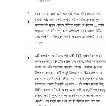
—
এয়ার করুন
1
বোঝা গেছে, এবং আমি অবশ্যই যেভাবেই হোক না কেন
বিতর্ক করার জন্য সেই ব্যক্তি নই - আমি ড্যানের মূল
মন্তব্যগুলি মূলত এটিকে ভিত্তি করেই দেখছিলাম ... আমি
সম্ভবত শর্তাবলী সম্পূর্ণরূপে অপসারণ করার পরামর্শ দিচ্ছি
এবং আপনি যে বিস্তৃত বিবরণ দিয়েছেন তা কেবলই দেবো।
—
জো
এটি বলেছিল, আমি মনে করি এটি কিছুটা প্রাসঙ্গিক, কারণ
ড্যান যে উত্তর দিয়েছিল ঠিক তার কারণ: নির্দিষ্ট জিনিসগুলির
জন্য এবং তাঁর অবশ্যই সেভাবে শোনায়, সেখানে খুব ভাল
উপকরণ রয়েছে। এটি আনুষ্ঠানিকভাবে ওসিডি হোক বা না
হোক, ভিত্তিটি একই (তীব্র, প্রায় পঙ্গু উদ্বেগ) এবং তার
উত্তরের প্রথম লিঙ্কটি
খুব
ভাল - এটি আমার মাথায় কিছু
জিনিস একসাথে তৈরি করেছে এবং আমি অবশ্যই লক্ষ্যবস্তু
শ্রোতা নই। মূলত - এমন সংস্থান থেকে ভয় পাবেন না
যেগুলি এমন সহজ নয় যখন রোগটি ছিটকে বলে মনে হয়;