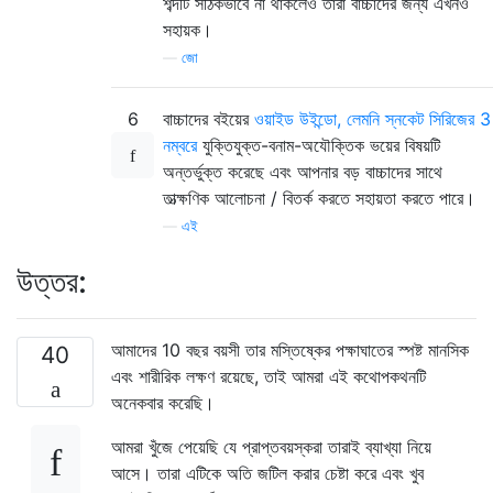
শব্দটি সঠিকভাবে না থাকলেও তারা বাচ্চাদের জন্য এখনও
সহায়ক।
—
জো
6
বাচ্চাদের বইয়ের
ওয়াইড উইন্ডো, লেমনি স্নকেট সিরিজের 3
নম্বরে
যুক্তিযুক্ত-বনাম-অযৌক্তিক ভয়ের বিষয়টি
অন্তর্ভুক্ত করেছে এবং আপনার বড় বাচ্চাদের সাথে
তাত্ক্ষণিক আলোচনা / বিতর্ক করতে সহায়তা করতে পারে।
—
এই
উত্তর:
আমাদের 10 বছর বয়সী তার মস্তিষ্কের পক্ষাঘাতের স্পষ্ট মানসিক
40
এবং শারীরিক লক্ষণ রয়েছে, তাই আমরা এই কথোপকথনটি
অনেকবার করেছি।
আমরা খুঁজে পেয়েছি যে প্রাপ্তবয়স্করা তারাই ব্যাখ্যা নিয়ে
আসে। তারা এটিকে অতি জটিল করার চেষ্টা করে এবং খুব