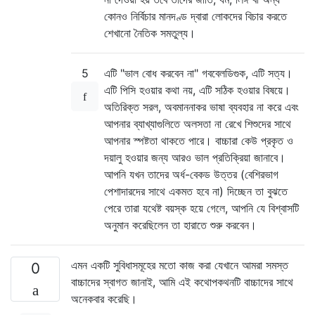
কোনও নির্বিচার মানদণ্ড দ্বারা লোকদের বিচার করতে
শেখানো নৈতিক সমতুল্য।
5
এটি "ভাল বোধ করবেন না" গববেলডিগুক, এটি সত্য।
এটি পিসি হওয়ার কথা নয়, এটি সঠিক হওয়ার বিষয়ে।
অতিরিক্ত সরল, অবমাননাকর ভাষা ব্যবহার না করে এবং
আপনার ব্যাখ্যাগুলিতে অলসতা না রেখে শিশুদের সাথে
আপনার স্পষ্টতা থাকতে পারে। বাচ্চারা কেউ প্রকৃত ও
দয়ালু হওয়ার জন্য আরও ভাল প্রতিক্রিয়া জানাবে।
আপনি যখন তাদের অর্ধ-বেকড উত্তর (বেশিরভাগ
পেশাদারদের সাথে একমত হবে না) দিচ্ছেন তা বুঝতে
পেরে তারা যথেষ্ট বয়স্ক হয়ে গেলে, আপনি যে বিশ্বাসটি
অনুমান করেছিলেন তা হারাতে শুরু করবেন।
এমন একটি সুবিধাসমূহের মতো কাজ করা যেখানে আমরা সমস্ত
0
বাচ্চাদের স্বাগত জানাই, আমি এই কথোপকথনটি বাচ্চাদের সাথে
অনেকবার করেছি।