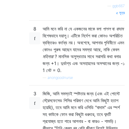
—
ggb667
সূত্র
8
আমি মনে করি না যে একজনের মাকে বলা
পাগল
বা
বাদাম
বিশেষভাবে দয়ালু। এটিকে নির্দেশ করা কোনও অপরিচিত
ব্যক্তিরও কর্তব্য নয়। অবশেষে, আপনার পৃথিবীতে এমন
কোনও পুরুষ আছেন যাদের সমস্যা আছে, নাকি কেবল
মহিলারা
? মানসিক অসুস্থতার সাথে সরাসরি কথা বলার
জন্য +1। দুর্ভাগ্য এবং অসহায়দের অসম্মানের জন্য -১
1 নেট = 0.
—
anongoodnurse
3
জিজি, আমি সমস্তই স্পষ্টতার জন্য (এবং এই পোস্টে
স্ট্রেসফেসেড পিসির পরিমাণ দেখে আমি কিছুটা হতাশ
হয়েছি), তবে আমি মনে করি ওসিডি "বাদাম" এর স্পর্শ
সহ কাউকে ফোন করা কিছুটা গুরুতর, তবে শব্দটি
প্রযোজ্য হতে পারে আপনার - বা কারও - শাশুড়ি।
কীভাবে "তিনি কেবল খুব বেশি জীবাণু নিয়েই উদ্বিগ্ন