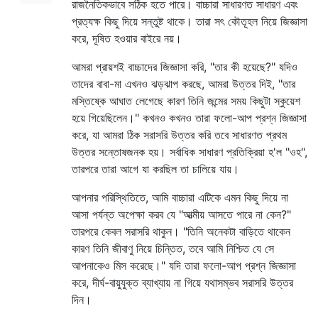
রাজনৈতিকভাবে সঠিক হতে পারে। বাচ্চারা সাধারণত সাধারণ এবং
প্রত্যক্ষ কিছু দিয়ে সন্তুষ্ট থাকে। তারা সৎ কৌতূহল নিয়ে জিজ্ঞাসা
করে, দূষিত হওয়ার বাইরে নয়।
আমরা প্রায়শই বাচ্চাদের জিজ্ঞাসা করি, "তার কী হয়েছে?" যদিও
তাদের বাবা-মা এখনও ঝড়ঝাপ করছে, আমরা উত্তর দিই, "তার
মস্তিষ্কে আঘাত লেগেছে কারণ তিনি জন্মের সময় কিছুটা স্কুয়েশ
হয়ে গিয়েছিলেন।" কখনও কখনও তারা ফলো-আপ প্রশ্ন জিজ্ঞাসা
করে, যা আমরা ঠিক সরাসরি উত্তর করি তবে সাধারণত প্রথম
উত্তর সন্তোষজনক হয়। সর্বাধিক সাধারণ প্রতিক্রিয়া হ'ল "ওহ",
তারপরে তারা আগে যা করছিল তা চালিয়ে যায়।
আপনার পরিস্থিতিতে, আমি বাচ্চারা এটিকে এমন কিছু দিয়ে না
আসা পর্যন্ত অপেক্ষা করব যে "আত্মীয় আসতে পারে না কেন?"
তারপরে কেবল সরাসরি থাকুন। "তিনি অনেকটা বাড়িতে থাকেন
কারণ তিনি জীবাণু নিয়ে চিন্তিত, তবে আমি নিশ্চিত যে সে
আপনাকেও মিস করেছে।" যদি তারা ফলো-আপ প্রশ্ন জিজ্ঞাসা
করে, দীর্ঘ-বায়ুযুক্ত ব্যাখ্যায় না গিয়ে যথাসম্ভব সরাসরি উত্তর
দিন।