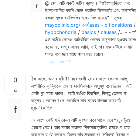
@ জো, এটি একটি জটিল প্রশ্ন। "হাইপোকন্ড্রিয়া এবং
উদ্বেগজনিত ব্যাধি যেমন প্যানিক ডিসঅর্ডার এবং অবসেসি
বাধ্যতামূলক ব্যাধিগুলির মধ্যে মিল রয়েছে" " সূত্র:
mayoclinic.org/ स्वर्गases
-
citionsitions
/
hypochondria
/
basics
/
causes
/… - - যা
এই আত্মীয় কোনও অনির্ধারিত গুরুতর অসুস্থতা হওয়ার আশঙ
করেন না, যতদূর আমরা জানি, তাই তার সমস্যাটিকে ওসিডি 
সম্মত বলে মনে হচ্ছে জ্ঞান করে তোলে।
—
aparente001
ঠিক আছে, আমার স্ত্রী 11 বছর বয়সী হওয়ার আগে কোনও দয়ালু
0
অপরিচিত ব্যক্তিকে তার মা মানসিকভাবে অসুস্থ বলেছিলেন। এটি
একটি খুব সহজ ধারণা। আমি দুঃখিত ক্রিস্টিন, কিন্তু তোমার মা
অসুস্থ। ততক্ষণে সে ভেবেছিল তার মায়ের উদ্ভট আচরণটি
স্বাভাবিক ছিল।
এর আগে কেউ যদি কেবল এটি ব্যাখ্যা করে থাকে তবে প্রচুর ট্রমা
এড়ানো যেত। তার মায়ের মারাত্মক স্কিজোফ্রেনিয়া রয়েছে বা তারা
আজকাল যা-ই বলছেন, কিন্তু তাঁর ঠাকুরমা খুব 'লজ্জিত' ছিলেন বা