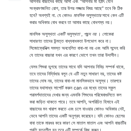
আপনার বাচ্চাদের কাছে আসা এবং "আপনার মা হঠাৎ যৌন
সংক্রমণজনিত রোগ, তার উপর লজ্জার বিষয় আছে" তবে কি ঠিক
হবে? অবশ্যই না. যে কোনও
মানসিক অসুস্থতার
সাথে কেন এটি
করার অধিকার বোধ করবে তা আমার কাছে বোধগম্য নয়।
মানসিক অসুস্থতা
একটি অসুস্থতা
,
পছন্দ নয়
। লোকেরা
সাধারণত তাদের উন্মত্ত বাধ্যবাধকতা উপভোগ করে না।
সিজোফ্রেনিক্স সমস্ত অবহেলিত বাবা-মা নয় এবং আমি সন্দেহ করি
যে তাদের বাচ্চারা যখন এর কারণে ভোগে তখন তারা উদাসীন।
যেসব শিশুরা ভুগছে তাদের সাথে যদি আপনার নিবিড় সম্পর্ক থাকে,
তবে তাদের নির্দ্বিধায় বলুন যে এটি নতুন সাধারণ নয়, তাদের কষ্ট
তাদের দোষ নয়, তাদের বাবা-মা মানসিকভাবে অসুস্থ। তারপরে
তাদের যথাসাধ্য সাপোর্ট করুন can এর মধ্যে তাদের স্কুল
পরামর্শদাতাদের দেখার জন্য এমনকি শিশুদের পরিষেবাগুলিতে কল
করা জড়িত থাকতে পারে। তবে আপনি, অপরিচিত হিসাবে এই
বাচ্চাদের মন খারাপ করতে এবং চলে যাওয়ার কোনও অধিকার নেই,
ভেবে আপনি তাদের একটি অনুগ্রহ করেছেন। যদি কোনও ছেলের
বাবা তাকে মারধর করে কারণ সে মাতাল মাতাল এবং আপনি বাচ্চাটির
প্রতি যত্নশীল হন তবে এটি সম্পর্কে কিছু করুন।