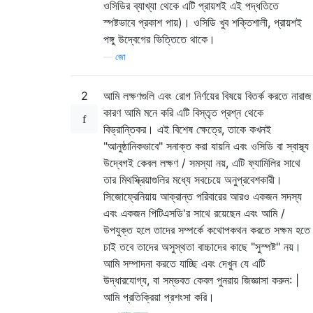
ওসিডির ব্যাখ্যা থেকে এটি প্রায়শই এই পদ্ধতিতে
স্পষ্টভাবে প্রকাশ পায়)। ওসিডি খুব শক্তিশালী, প্রায়শই
পঙ্গু উদ্বেগের ভিত্তিতে থাকে।
—
জো
2
আমি লক্ষণগুলি এবং রোগ নির্ণয়ের বিষয়ে বিতর্ক করতে নারাজ
কারণ আমি মনে করি এটি বিস্তৃত প্রশ্ন থেকে
বিভ্রান্তিকর। এই বিশেষ ক্ষেত্রে, তাকে কখনই
"আনুষ্ঠানিকভাবে" সনাক্ত করা যায়নি এবং ওসিডি বা স্বাস্থ্য
উদ্বেগই কেবল লক্ষণ / সমস্যা নয়, এটি ফ্যামিলির সাথে
তার মিথস্ক্রিয়াগুলির মধ্যে সবচেয়ে অনুপ্রবেশকারী।
সিজোফ্রেনিয়ায় আক্রান্ত পরিবারের আরও একজন সদস্য
এবং একজন পিটিএসডি'র সাথে রয়েছেন এবং আমি /
উপযুক্ত হলে তাদের সম্পর্কে কথোপকথন করতে সক্ষম হতে
চাই তবে তাদের অসুস্থতা বাচ্চাদের কাছে "সুস্পষ্ট" নয়।
আমি সম্পাদনা করতে যাচ্ছি এবং দেখুন যে এটি
উদ্ধারযোগ্য, বা সম্ভবত কেবল পুনরায় জিজ্ঞাসা করুন: |
আমি প্রতিক্রিয়া প্রশংসা করি।