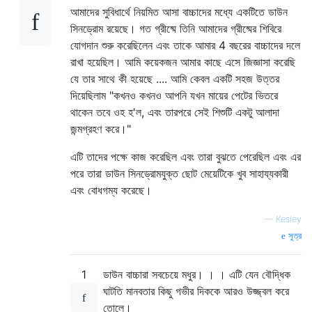
আমাদের সুবিধার্থে নিয়মিত আসা বাচ্চাদের মধ্যে একটিতে ডাউন
সিনড্রোম রয়েছে। গত গ্রীষ্মে তিনি আমাদের গ্রীষ্মের শিবিরে
যোগদান শুরু করেছিলেন এবং তাকে আমার 4 বছরের বাচ্চাদের দলে
রাখা হয়েছিল। আমি কয়েকজন আমার কাছে এসে জিজ্ঞাসা করেছি
যে তার সাথে কী হয়েছে .... আমি কেবল একটি সহজ উত্তর
দিয়েছিলাম "কখনও কখনও আপনি যখন মায়ের পেটের ভিতরে
থাকেন তবে ওহ হ'ল, এবং তারপরে সেই শিশুটি একটু আলাদা
জন্মগ্রহণ করে।"
এটি তাদের পক্ষে কাজ করেছিল এবং তারা বুঝতে পেরেছিল এবং এর
পরে তারা ডাউন সিনড্রোমযুক্ত ছোট মেয়েটিকে খুব সাহায্যকারী
এবং বোধগম্য করেছে।
—
Kesley
সূত্র
1
ডাউন বাচ্চারা সবচেয়ে মধুর। । । এটি যেন বৌদ্ধিক
ঘাটতি মানবতার কিছু গভীর দিককে আরও উজ্জ্বল করে
তোলে।