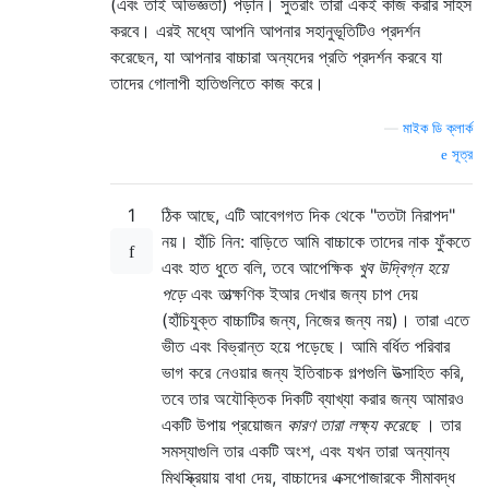
(এবং তাই অভিজ্ঞতা) পড়ান। সুতরাং তারা একই কাজ করার সাহস
করবে। এরই মধ্যে আপনি আপনার সহানুভূতিটিও প্রদর্শন
করেছেন, যা আপনার বাচ্চারা অন্যদের প্রতি প্রদর্শন করবে যা
তাদের গোলাপী হাতিগুলিতে কাজ করে।
—
মাইক ডি ক্লার্ক
সূত্র
1
ঠিক আছে, এটি আবেগগত দিক থেকে "ততটা নিরাপদ"
নয়। হাঁচি নিন: বাড়িতে আমি বাচ্চাকে তাদের নাক ফুঁকতে
এবং হাত ধুতে বলি, তবে আপেক্ষিক
খুব উদ্বিগ্ন হয়ে
পড়ে
এবং তাত্ক্ষণিক ইআর দেখার জন্য চাপ দেয়
(হাঁচিযুক্ত বাচ্চাটির জন্য, নিজের জন্য নয়)। তারা এতে
ভীত এবং বিভ্রান্ত হয়ে পড়েছে। আমি বর্ধিত পরিবার
ভাগ করে নেওয়ার জন্য ইতিবাচক গল্পগুলি উত্সাহিত করি,
তবে তার অযৌক্তিক দিকটি ব্যাখ্যা করার জন্য আমারও
একটি উপায় প্রয়োজন
কারণ তারা লক্ষ্য করেছে
। তার
সমস্যাগুলি তার একটি অংশ, এবং যখন তারা অন্যান্য
মিথস্ক্রিয়ায় বাধা দেয়, বাচ্চাদের এক্সপোজারকে সীমাবদ্ধ