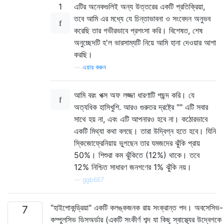
1
এটির অনেকগুলিই অন্য উত্তরের একটি প্রতিক্রিয়া,
তবে আমি এর মধ্যে যে চিন্তাভাবনা ও সংবেদন অনুভব
করেছি তার গভীরভাবে প্রশংসা করি। বিশেষত, শেষ
অনুচ্ছেদটি হ'ল ভারসাম্যটি নিয়ে আমি হানা দেওয়ার আশা
করছি।
—
এয়ার করুন
আমি বরং পক্স অফ লজ্জা ধারণাটি পছন্দ করি। যে
অত্যধিক হাসিখুশি. আরও গুরুতর দ্রষ্ট্রে "" এটি সবার
সাথে হয় না, এবং এটি আপনারও হবে না। কঠোরভাবে
একটি মিথ্যা কথা বলছে। তারা উদ্বিগ্ন হতে হবে। যিনি
স্কিজোফ্রেনিয়ায় ভুগছেন তার যমজদের ঝুঁকি প্রায়
50%। শিশুরা কম ঝুঁকিতে (12%) থাকে। তবে
12% নিশ্চিত সাধারণ জনগণের 1% ঝুঁকি নয়।
—
ggb667
"হাইপোকন্ড্রিয়া" একটি কলঙ্কজনক রায় সংক্রান্ত পদ। অবসেসিভ-
7
কম্পুলসিভ ডিসঅর্ডার (একটি সংকীর্ণ শব্দ যা কিছু স্বাস্থ্যের উদ্বেগক