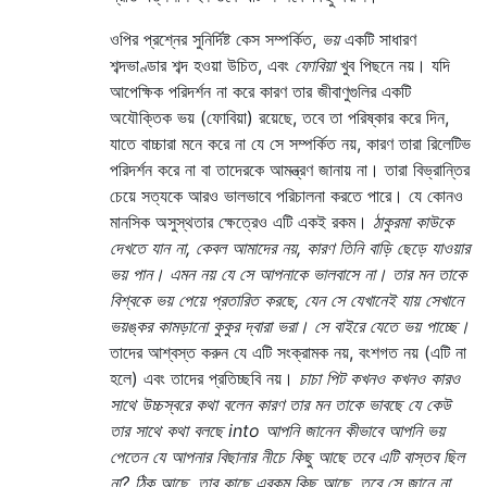
ওপির প্রশ্নের সুনির্দিষ্ট কেস সম্পর্কিত,
ভয়
একটি সাধারণ
শব্দভাণ্ডার শব্দ হওয়া উচিত, এবং
ফোবিয়া
খুব পিছনে নয়। যদি
আপেক্ষিক পরিদর্শন না করে কারণ তার জীবাণুগুলির একটি
অযৌক্তিক ভয় (ফোবিয়া) রয়েছে, তবে তা পরিষ্কার করে দিন,
যাতে বাচ্চারা মনে করে না যে সে সম্পর্কিত নয়, কারণ তারা রিলেটিভ
পরিদর্শন করে না বা তাদেরকে আমন্ত্রণ জানায় না। তারা বিভ্রান্তির
চেয়ে সত্যকে আরও ভালভাবে পরিচালনা করতে পারে। যে কোনও
মানসিক অসুস্থতার ক্ষেত্রেও এটি একই রকম।
ঠাকুরমা কাউকে
দেখতে যান না, কেবল আমাদের নয়, কারণ তিনি বাড়ি ছেড়ে যাওয়ার
ভয় পান। এমন নয় যে সে আপনাকে ভালবাসে না। তার মন তাকে
বিশ্বকে ভয় পেয়ে প্রতারিত করছে, যেন সে যেখানেই যায় সেখানে
ভয়ঙ্কর কামড়ানো কুকুর দ্বারা ভরা। সে বাইরে যেতে ভয় পাচ্ছে।
তাদের আশ্বস্ত করুন যে এটি সংক্রামক নয়, বংশগত নয় (এটি না
হলে) এবং তাদের প্রতিচ্ছবি নয়।
চাচা পিট কখনও কখনও কারও
সাথে উচ্চস্বরে কথা বলেন কারণ তার মন তাকে ভাবছে যে কেউ
তার সাথে কথা বলছে into আপনি জানেন কীভাবে আপনি ভয়
পেতেন যে আপনার বিছানার নীচে কিছু আছে তবে এটি বাস্তব ছিল
না? ঠিক আছে, তার কাছে এরকম কিছু আছে, তবে সে জানে না