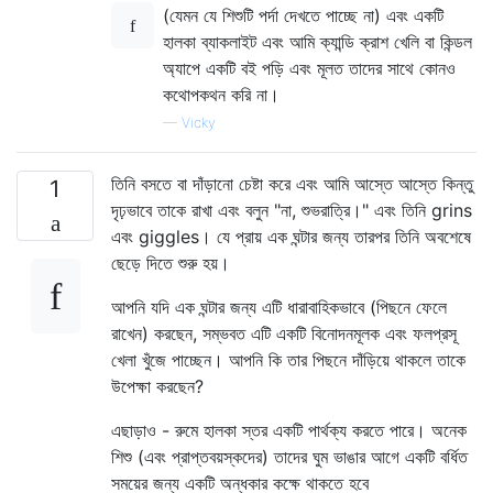
(যেমন যে শিশুটি পর্দা দেখতে পাচ্ছে না) এবং একটি
হালকা ব্যাকলাইট এবং আমি ক্যান্ডি ক্রাশ খেলি বা কিন্ডল
অ্যাপে একটি বই পড়ি এবং মূলত তাদের সাথে কোনও
কথোপকথন করি না।
—
Vicky
তিনি বসতে বা দাঁড়ানো চেষ্টা করে এবং আমি আস্তে আস্তে কিন্তু
1
দৃঢ়ভাবে তাকে রাখা এবং বলুন "না, শুভরাত্রি।" এবং তিনি grins
এবং giggles। যে প্রায় এক ঘন্টার জন্য তারপর তিনি অবশেষে
ছেড়ে দিতে শুরু হয়।
আপনি যদি এক ঘন্টার জন্য এটি ধারাবাহিকভাবে (পিছনে ফেলে
রাখেন) করছেন, সম্ভবত এটি একটি বিনোদনমূলক এবং ফলপ্রসূ
খেলা খুঁজে পাচ্ছেন। আপনি কি তার পিছনে দাঁড়িয়ে থাকলে তাকে
উপেক্ষা করছেন?
এছাড়াও - রুমে হালকা স্তর একটি পার্থক্য করতে পারে। অনেক
শিশু (এবং প্রাপ্তবয়স্কদের) তাদের ঘুম ভাঙার আগে একটি বর্ধিত
সময়ের জন্য একটি অন্ধকার কক্ষে থাকতে হবে