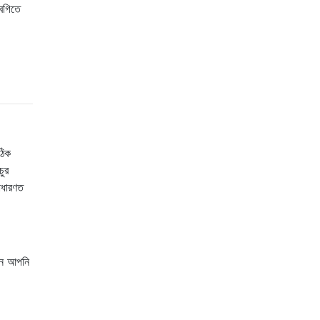
বগিতে
ঠিক
চুর
াধারণত
নে আপনি