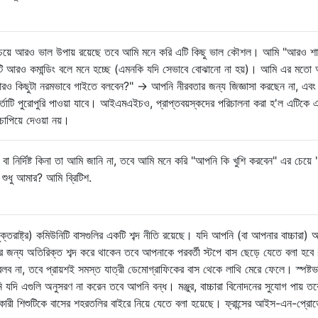
েয়ে আরও ভাল উপায় রয়েছে তবে আমি মনে করি এটি কিছু ভাল কৌশল। আমি "আরও শা
 এটি আরও কমান্ডিং বলে মনে হচ্ছে (এমনকি যদি সেভাবে বোঝানো না হয়)। আমি এর মত
আরও কিছুটা নরমভাবে গাইতে বলবেন?" -> আপনি নীরবতার জন্য জিজ্ঞাসা করছেন না, এবং 
ার্তাটি পুরোপুরি পাওয়া যাবে। আইএমএইচও, প্রাপ্তবয়স্কদের পরিচালনা করা হ'ল এটিকে 
চাপিয়ে দেওয়া নয়।
বা নির্দিষ্ট কিনা তা আমি জানি না, তবে আমি মনে করি "আপনি কি খুশি করবেন" এর চেয়ে
ুধু আমার? আমি ব্রিটিশ.
ক্তরাষ্ট্র) কমিউনিটি বাসগুলির একটি শব্দ নীতি রয়েছে। যদি আপনি (বা আপনার বাচ্চারা) অ
নোর জন্য অতিরিক্ত শব্দ করে থাকেন তবে আপনাকে পরবর্তী স্টপে বাস ছেড়ে যেতে বলা হবে
ব না, তবে প্রায়শই সমস্ত যাত্রী ডেমোগ্রাফিকের বাস থেকে লাথি মেরে ফেলে। স্পষ্টভাব
ি যদি এগুলি অনুসরণ না করেন তবে আপনি বন্ধ। মঞ্জুর, বাচ্চারা বিনোদনের সুযোগ পায় ত
রকারী শিশুটিকে বাসের শহরতলির বাইরে নিয়ে যেতে বলা হয়েছে। ফ্রান্সের আইস-এন-প্রোভে