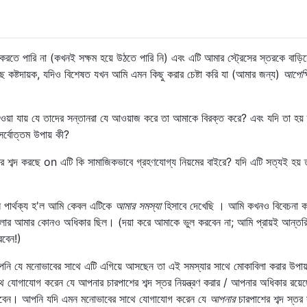
করতে পারি না (কখনই সক্ষম হয়ে উঠতে পারি নি) এবং এটি আমার স্ট্রেসের স্তরকে বাড়িয
ষ্টদায়ক, যদিও বিশেষত যখন আমি এমন কিছু করার চেষ্টা করি যা (আমার জন্য)
আপেক্
ওয়া যায় যে তাদের সন্তানরা যে আওয়াজ করে তা আমাকে বিরক্ত করে? এবং যদি তা হয়
র্বোত্তম উপায় কী?
ের শব্দ করছে on এটি কি সামাজিকভাবে গ্রহণযোগ্য নিয়মের বাইরে? যদি এটি সত্যই হয় 
ন পার্থক্য হ'ল আমি কেবল এটিকে
আমার সমস্যা
হিসাবে দেখেছি । আমি কখনও বিবেচনা কর
বলার আমার কোনও অধিকার ছিল। (দয়া করে আমাকে ভুল করবেন না; আমি প্রায়ই আন্তর
রবেন!)
নি যে মনোভাবের সাথে এটি এগিয়ে আসছেন তা এই সমস্যার সাথে মোকাবিলা করার উপায়
যোগাযোগ করেন যে আপনার চারপাশের শব্দ স্তর নিয়ন্ত্রণ করার / আপনার অধিকার রয়ে
 হবেন। আপনি যদি এমন মনোভাবের সাথে যোগাযোগ করেন যে
আপনার
চারপাশের শব্দ স্তর স