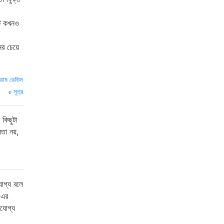
টি কখনও
র চেয়ে
াডাম ডেভিস
সূত্র
কিছুটা
তা নয়,
যোগ্য বলে
 এর
ণযোগ্য