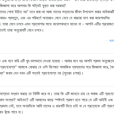
িজ্ঞাসা করে আপনার কি সত্যিই যুক্ত করা দরকার?
 তাদের শোনা উচিত নয়" তবে বাবা-মা আজ তাদের সন্তানের জীবন উপভোগ করার অধিকার
 প্রস্তুত, এবং এর পরিবর্তে অন্যরাও মেনে নেবে যে বাচ্চারা ভাগ করা জায়গাগুলির
 তারা মেনে চলবে এমন প্রত্যাশার সাথে কথোপকথনে যাবেন না - আপনি এটির প্রয়োজনে
 ততই তারা অনুরোধটি মেনে চলবে।
—
অ্য
এবং মনে করি এটি খুব ভালভাবে দেওয়া হয়েছে - আমার মনে হয় আপনি প্রথম অনুচ্ছেদে 
"গ্রহণযোগ্য" আমাকে বোঝায় যে ওপি বিশেষত সামাজিক ন্যায্যতার পরে জিজ্ঞাসা করে, বৈধ
্য" জবাব দেন যখন এটি সত্যই গ্রহণযোগ্য নয় (সুতরাং চশমা)।
গ্যতা সন্ধান করছে তা নির্দিষ্ট করে না। তারা কি এটি জানতে চায় যে সমাজ এটি গ্রহণ
? বাস সংস্থা? আইনত? এটি আমাদের কাছে স্পষ্টতই প্রমাণ হতে পারে যে এটি আইনী এবং
্রভাব নেই, তবে অন্যদিকে আমি তাদের এ ধারণাটি দিতে চাই না যে প্রত্যেকে এটি গ্রহ
ধ খুঁজে পাবে না।