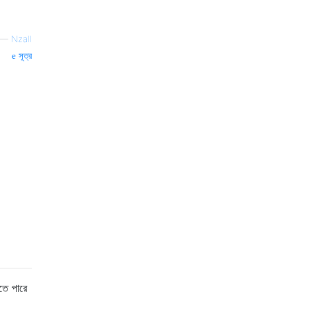
—
Nzall
সূত্র
তে পারে