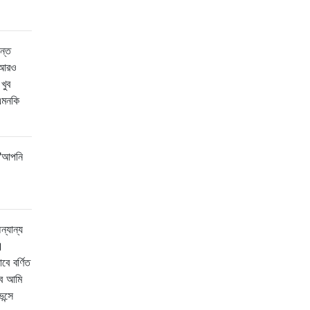
ন্ত
ো আরও
খুব
এমনকি
 "আপনি
ন্যান্য
।
ে বর্ণিত
বে আমি
ন্সে