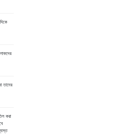
 দিকে
 লোকদের
মা তাদের
তিল করা
বে
্যস্ত