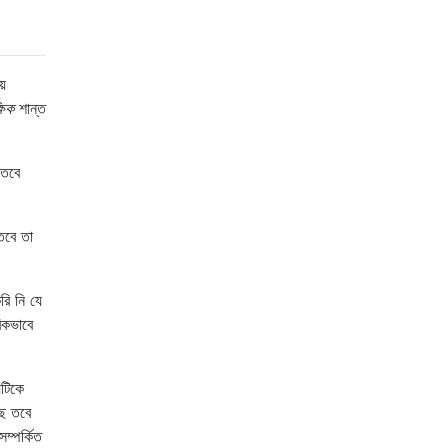
়ে
ষিক
শান্ত
 তবে
তবে তা
ি নি যে
িকভাবে
টিকে
ছে তবে
ম্পর্কিত