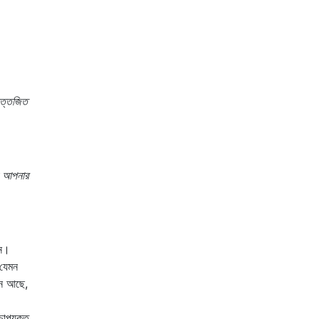
উত্তেজিত
ি আপনার
ুন।
 যেমন
জন আছে,
চাপযুক্ত