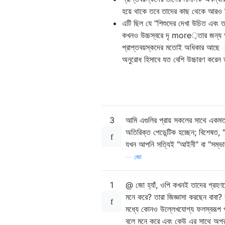
হয়ে থাকে তবে তাদের কাছ থেকে আরও জ
এটি ছিল যে "শিশুদের দেখা উচিত এবং
কখনও উচ্চস্বরে দৃ more়তার জন্য আরও
প্রাপ্তবয়স্কদের মতোই অধিকার আছে ।
অনুরোধ হিসাবে যত বেশি উচ্চারণ করেন
3
আমি এগুলির প্রায় সকলের সাথে একমত 
অতিরিক্ত পেডেন্টিক হচ্ছেন; বিশেষত, 
যখন আপনি সত্যিই "আইনী" বা "সম্ভাব
—
জো
1
@ জো হ্যাঁ, ওপি কখনই তাদের গ্রহণযো
মনে করে? তারা জিজ্ঞাসা করছেন বাবা
মধ্যে কোনও উল্লেখযোগ্য ফলস্বরূপ প
বলে মনে করে এবং কেউ এর সাথে অপরা