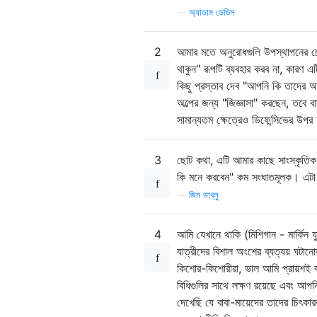
—
অ্যাডাম ডেভিস
2
আমার মতে অনুরোধগুলি উপস্থাপনের চ
থাকুন" রূপটি ব্যবহার করব না, কারণ
কিছু প্রস্তাব দেব "আপনি কি তাদের 
অল্পের জন্য "জিজ্ঞাসা" করছেন, তবে ব
সামান্যতম ক্ষেত্রেও ডিফেন্সিভের উপর 
3
ছোট কথা, এটি আমার কাছে সাংস্কৃতিক 
কি মনে করবেন" কম সংঘাতমূলক। এটা শ
—
জিম ডাব্লু
4
আমি যেখানে থাকি (মিশিগান - মার্কিন যু
যাত্রীদের বিশাল অংশের ব্যত্যয় ঘটা
কিশোর-কিশোরীরা, ভাল আমি প্রায়শই বল
বিধিগুলির সাথে লক্ষণ রয়েছে এবং আপন
দেখেছি যে বাবা-মায়েদের তাদের চিৎকা