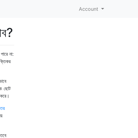
Account
াব?
পারে না:
রক্তিকর
ভাবে
বং ছোট
ত করে।
তির
য়
 তবে