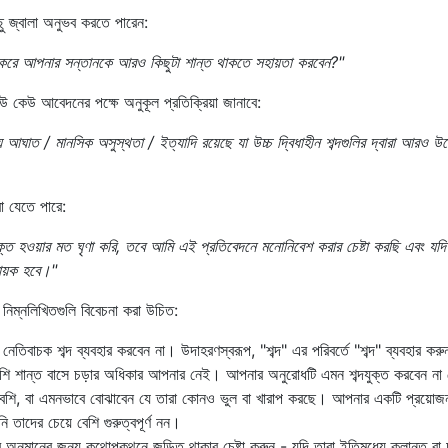
িছু জ্বালা অনুভব করতে পারেন:
া করে আপনার সন্তানকে আরও কিছুটা শান্ত থাকতে সহায়তা করবেন?"
 কেউ আবেদনের পক্ষে অনুকূল প্রতিক্রিয়া জানাবে:
 আঘাত / মানসিক অসুস্থতা / ইত্যাদি রয়েছে যা উচ্চ দ্বিধাহীন শব্দগুলির দ্বারা আরও 
রা যেতে পারে:
ক্ত হওয়ার মত ঘৃণা করি, তবে আমি এই প্রতিবেদনে মনোনিবেশ করার চেষ্টা করছি এবং যদ
হায়ক হবে।"
িম্নলিখিতগুলি বিবেচনা করা উচিত:
 নেতিবাচক শব্দ ব্যবহার করবেন না। উদাহরণস্বরূপ, "শব্দ" এর পরিবর্তে "শব্দ" ব্যবহার কর
বেশি শান্ত বাসে চড়ার অধিকার আপনার নেই। আপনার অনুরোধটি এমন শব্দযুক্ত করবেন না
 বেশি, বা এমনভাবে বোঝাবেন যে তারা কোনও ভুল বা খারাপ করছে। আপনার একটি প্রয়ো
াদের চেয়ে বেশি গুরুত্বপূর্ণ নন।
র অনুমানের জন্য কথোপকথনে জড়িত থাকার চেষ্টা করুন - যদি তারা ইতিমধ্যে ক্লান্ত বা 