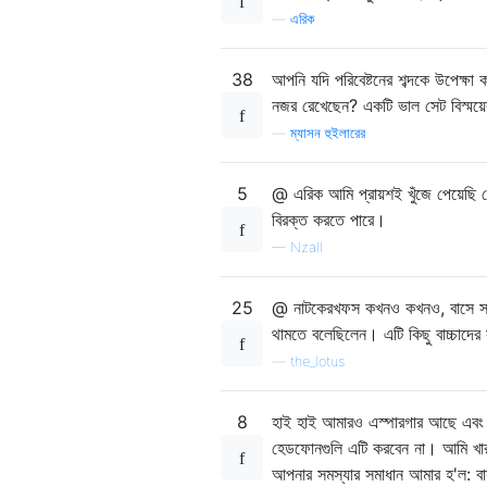
—
এরিক
38
আপনি যদি পরিবেষ্টনের শব্দকে উপেক্ষ
নজর রেখেছেন? একটি ভাল সেট বিস্ময
—
ম্যাসন হুইলারের
5
@ এরিক আমি প্রায়শই খুঁজে পেয়েছি 
বিরক্ত করতে পারে।
—
Nzall
25
@ নাটকেরখফস কখনও কখনও, বাসে সাইন ই
থামতে বলেছিলেন। এটি কিছু বাচ্চাদের 
—
the_lotus
8
হাই হাই আমারও এস্পারগার আছে এবং 
হেডফোনগুলি এটি করবেন না। আমি খা
আপনার সমস্যার সমাধান আমার হ'ল: বাস