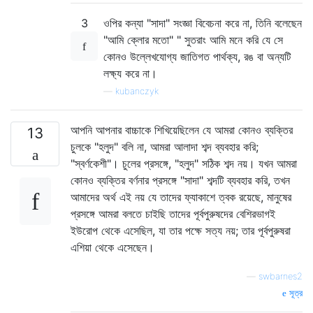
3
ওপির কন্যা "সাদা" সংজ্ঞা বিবেচনা করে না, তিনি বলেছেন
"আমি ক্লোর মতো" " সুতরাং আমি মনে করি যে সে
কোনও উল্লেখযোগ্য জাতিগত পার্থক্য, রঙ বা অন্যটি
লক্ষ্য করে না।
—
kubanczyk
আপনি আপনার বাচ্চাকে শিখিয়েছিলেন যে আমরা কোনও ব্যক্তির
13
চুলকে "হলুদ" বলি না, আমরা আলাদা শব্দ ব্যবহার করি;
"স্বর্ণকেশী"। চুলের প্রসঙ্গে, "হলুদ" সঠিক শব্দ নয়। যখন আমরা
কোনও ব্যক্তির বর্ণনার প্রসঙ্গে "সাদা" শব্দটি ব্যবহার করি, তখন
আমাদের অর্থ এই নয় যে তাদের ফ্যাকাশে ত্বক রয়েছে, মানুষের
প্রসঙ্গে আমরা বলতে চাইছি তাদের পূর্বপুরুষদের বেশিরভাগই
ইউরোপ থেকে এসেছিল, যা তার পক্ষে সত্য নয়; তার পূর্বপুরুষরা
এশিয়া থেকে এসেছেন।
—
swbarnes2
সূত্র