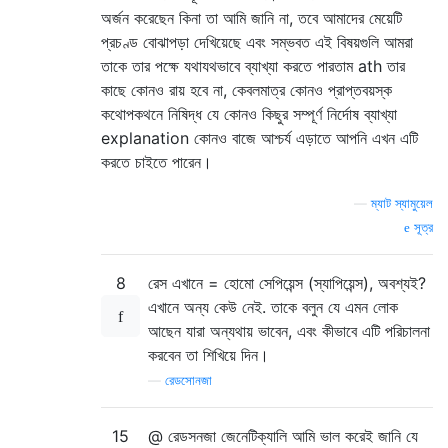
অর্জন করেছেন কিনা তা আমি জানি না, তবে আমাদের মেয়েটি
প্রচণ্ড বোঝাপড়া দেখিয়েছে এবং সম্ভবত এই বিষয়গুলি আমরা
তাকে তার পক্ষে যথাযথভাবে ব্যাখ্যা করতে পারতাম ath তার
কাছে কোনও রায় হবে না, কেবলমাত্র কোনও প্রাপ্তবয়স্ক
কথোপকথনে নিষিদ্ধ যে কোনও কিছুর সম্পূর্ণ নির্দোষ ব্যাখ্যা
explanation কোনও বাজে আশ্চর্য এড়াতে আপনি এখন এটি
করতে চাইতে পারেন।
—
ম্যাট স্যামুয়েল
সূত্র
8
রেস এখানে = হোমো সেপিয়েন্স (স্যাপিয়েন্স), অবশ্যই?
এখানে অন্য কেউ নেই. তাকে বলুন যে এমন লোক
আছেন যারা অন্যথায় ভাবেন, এবং কীভাবে এটি পরিচালনা
করবেন তা শিখিয়ে দিন।
—
রেডসোনজা
15
@ রেডসনজা জেনেটিক্যালি আমি ভাল করেই জানি যে