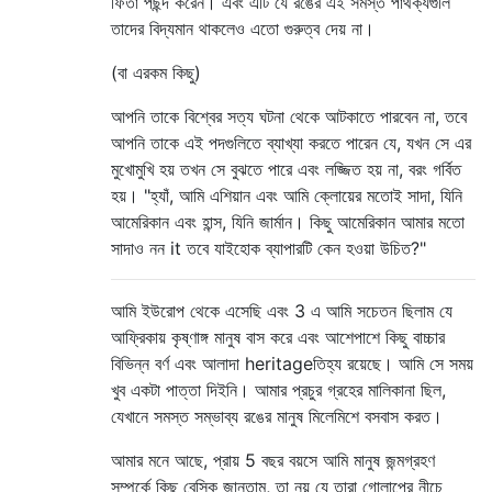
ফিতা পছন্দ করেন। এবং এটি যে রঙের এই সমস্ত পার্থক্যগুলি
তাদের বিদ্যমান থাকলেও এতো গুরুত্ব দেয় না।
(বা এরকম কিছু)
আপনি তাকে বিশ্বের সত্য ঘটনা থেকে আটকাতে পারবেন না, তবে
আপনি তাকে এই পদগুলিতে ব্যাখ্যা করতে পারেন যে, যখন সে এর
মুখোমুখি হয় তখন সে বুঝতে পারে এবং লজ্জিত হয় না, বরং গর্বিত
হয়। "হ্যাঁ, আমি এশিয়ান এবং আমি ক্লোয়ের মতোই সাদা, যিনি
আমেরিকান এবং হান্স, যিনি জার্মান। কিছু আমেরিকান আমার মতো
সাদাও ​​নন it তবে যাইহোক ব্যাপারটি কেন হওয়া উচিত?"
আমি ইউরোপ থেকে এসেছি এবং 3 এ আমি সচেতন ছিলাম যে
আফ্রিকায় কৃষ্ণাঙ্গ মানুষ বাস করে এবং আশেপাশে কিছু বাচ্চার
বিভিন্ন বর্ণ এবং আলাদা heritageতিহ্য রয়েছে। আমি সে সময়
খুব একটা পাত্তা দিইনি। আমার প্রচুর গ্রহের মালিকানা ছিল,
যেখানে সমস্ত সম্ভাব্য রঙের মানুষ মিলেমিশে বসবাস করত।
আমার মনে আছে, প্রায় 5 বছর বয়সে আমি মানুষ জন্মগ্রহণ
সম্পর্কে কিছু বেসিক জানতাম, তা নয় যে তারা গোলাপের নীচে