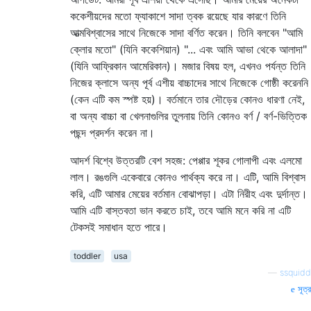
ককেশীয়দের মতো ফ্যাকাশে সাদা ত্বক রয়েছে যার কারণে তিনি
আত্মবিশ্বাসের সাথে নিজেকে সাদা বর্ণিত করেন। তিনি বলবেন "আমি
ক্লোর মতো" (যিনি ককেশিয়ান) "... এবং আমি আভা থেকে আলাদা"
(যিনি আফ্রিকান আমেরিকান)। মজার বিষয় হল, এখনও পর্যন্ত তিনি
নিজের ক্লাসে অন্য পূর্ব এশীয় বাচ্চাদের সাথে নিজেকে গোষ্ঠী করেননি
(কেন এটি কম স্পষ্ট হয়)। বর্তমানে তার দৌড়ের কোনও ধারণা নেই,
বা অন্য বাচ্চা বা খেলনাগুলির তুলনায় তিনি কোনও বর্ণ / বর্ণ-ভিত্তিক
পছন্দ প্রদর্শন করেন না।
আদর্শ বিশ্বে উত্তরটি বেশ সহজ: পেপ্পার শূকর গোলাপী এবং এলমো
লাল। রঙগুলি একেবারে কোনও পার্থক্য করে না। এটি, আমি বিশ্বাস
করি, এটি আমার মেয়ের বর্তমান বোঝাপড়া। এটা নিরীহ এবং দুর্দান্ত।
আমি এটি বাস্তবতা ভান করতে চাই, তবে আমি মনে করি না এটি
টেকসই সমাধান হতে পারে।
toddler
usa
—
ssquidd
সূত্র