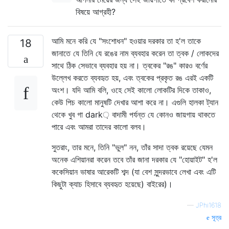
বিষয়ে আগ্রহী?
আমি মনে করি যে "সংশোধন" হওয়ার দরকার তা হ'ল তাকে
18
জানাতে যে তিনি যে রঙের নাম ব্যবহার করেন তা ত্বক / লোকদের
সাথে ঠিক সেভাবে ব্যবহার হয় না। ত্বকের "রঙ" কারও বর্ণের
উল্লেখ করতে ব্যবহৃত হয়, এবং ত্বকের প্রকৃত রঙ এরই একটি
অংশ। যদি আমি বলি, ওহে সেই কালো লোকটির দিকে তাকাও,
কেউ পিচ কালো মানুষটি দেখার আশা করে না। এগুলি হালকা ট্যান
থেকে খুব গা dark় বাদামী পর্যন্ত যে কোনও জায়গায় থাকতে
পারে এবং আমরা তাদের কালো বলব।
সুতরাং, তার মনে, তিনি "ভুল" নন, তাঁর সাদা ত্বক রয়েছে যেমন
অনেক এশিয়ানরা করেন তবে তাঁর জানা দরকার যে "হোয়াইট" হ'ল
ককেসিয়ান ভাষার আরেকটি শব্দ (যা বেশ সুন্দরভাবে লেখা এবং এটি
কিছুটা ক্যাচ হিসাবে ব্যবহৃত হয়েছে) বাইরের)।
—
JPhi1618
সূত্র