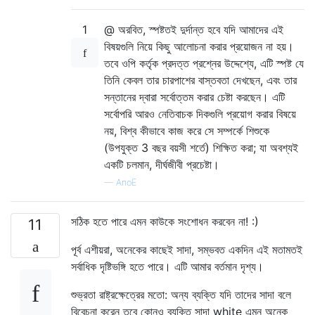
1
@ অরবিত, স্পষ্টতই দুর্দান্ত হবে যদি আমাদের এই
বিষয়গুলি নিয়ে কিছু আলোচনা করার প্রয়োজন না হয়।
তবে ওপি কর্তৃক প্রদত্ত প্রশ্নের উদ্দেশ্যে, এটি স্পষ্ট যে
তিনি কেবল তার চারপাশের বাস্তবতা দেখছেন, এবং তার
সন্তানের দ্বারা সর্বোত্তম করার চেষ্টা করছেন। এটি
সর্বোপরি আরও নেতিবাচক দিকগুলি প্রয়োগ করার বিষয়ে
নয়, বিশ্ব কীভাবে কাজ করে সে সম্পর্কে শিশুকে
(উপযুক্ত 3 বছর বয়সী শর্তে) শিক্ষিত করা; যা অবশ্যই
একটি চলমান, দীর্ঘজীবী প্রচেষ্টা।
—
AnoE
সঠিক হতে পারে এমন কাউকে সংশোধন করবেন না! :)
11
পূর্ব এশীয়রা, অনেকের কাছেই সাদা, সম্ভবত একদিন এই মতামতই
সর্বাধিক দৃষ্টিভঙ্গি হতে পারে। এটি আমার বর্তমান দৃশ্য।
শুভ্রতা রাষ্ট্রক্ষেত্রের মতো: অন্য ব্যক্তি যদি তাদের সাদা বলে
বিবেচনা করেন তবে কোনও ব্যক্তি সাদা white এমন অনেক