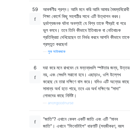
59
আকর্ষণীয় প্রশ্ন। আমি মনে করি আমি আমার বৈষম্যবিরোধী
শিক্ষা কোর্সে কিছু সহপাঠীর সাথে এটি উত্থাপন করব।
দুর্ভাগ্যজনক ঘটনা অবশ্যই যে বিশ্ব তাকে শীঘ্রই বা পরে
ভুল বলবে। তবে তিনি কীভাবে ইতিবাচক বা নেতিবাচক
প্রতিক্রিয়া দেখিয়েছেন তা নির্ভর করবে আপনি কীভাবে তাকে
প্রস্তুত করছেন!
—
লুক সাউকজাক
6
দয়া করে মনে রাখবেন যে মন্তব্যগুলি স্পষ্টতার জন্য, উত্তর
নয়, এবং সেগুলি সরানো হবে। এছাড়াও, ওপি উল্লেখ
করেছে যে তারা দক্ষিণে বাস করে। যদিও এটি অন্যের কাছে
সামান্য অর্থ হতে পারে, তবে এর অর্থ দক্ষিণের "সাদা"
লোকদের কাছে নির্দিষ্ট।
—
anongoodnurse
"জাতি"? এখানে কেবল একটি জাতি এবং এটি "মানব
জাতি"। এখানে "ফিনোটাইপ" ধারণাটি (সহজীকরণ, বয়স