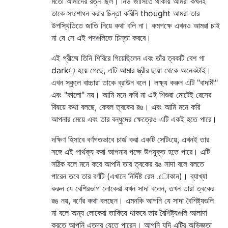
মতো আমাদের রত্ন ছিল। নিউ জার্সিতে থাকায় আমরা কখনই
তাকে সংশোধন করার চিন্তা করিনি thought আমরা তার
উপস্থিতিতে জাতি নিয়ে কথা বলি না। কমপক্ষে এখনও আমরা চাই
না যে সে এই পদগুলিতে চিন্তা করবে।
এই গ্রীষ্মে তিনি শিবিরে গিয়েছিলেন এবং তাঁর ত্বকটি বেশ গা
dark় হয়ে গেছে, এটি আমার স্ত্রীর ছায়া থেকে অনেকটাই।
এখন স্কুলে বাচ্চারা তাকে ব্রাউন বলে। লক্ষ্য করুন এটি "বাদামী"
এবং "কালো" নয়। আমি মনে করি না এই শিশুরা মোটেই রেসের
বিষয়ে কথা বলছে, কেবল ত্বকের রঙ। এবং আমি মনে করি
আপনার মেয়ে এবং তার বন্ধুদের ক্ষেত্রেও এটি একই হতে পারে।
দক্ষিণ হিসাবে বর্ণগতভাবে চার্জ করা একটি সেটিংয়ে, এখনই তার
সঙ্গে এই পার্থক্য করা আপনার পক্ষে উপযুক্ত হতে পারে। এটি
সঠিক বলে মনে করে আপনি তার ত্বকের রঙ সাদা বলে বলতে
পারেন তবে তার বর্ণটি (এখানে নির্দিষ্ট রেস .োকান)। ব্যাখ্যা
করুন যে বেশিরভাগ লোকেরা যখন সাদা বলেন, তখন তারা ত্বকের
রঙ নয়, বর্ণের কথা বলছেন। এমনকি আপনি যে সাদা বৈশিষ্ট্যগুলি
না বলে অন্য লোকেরা তাকিয়ে থাকবে তার বৈশিষ্ট্যগুলি আলাদা
করতে আপনি এতদূর যেতে পারেন। আপনি যদি এটির অভিজ্ঞতা