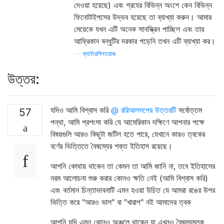
দেওয়া হয়েছে) এবং গ্রহের বিভিন্ন অংশে কেন বিভিন্ন
ফিনোটাইপসের উদ্ভব হয়েছে তা ব্যাখ্যা করুন। আমার
মেয়েকে যখন এটি অনেক সানস্ক্রিন পাচ্ছিল এবং তার
আফ্রিকান বন্ধুটির দরকার পড়েনি তখন এটি ব্যাখ্যা কর।
—
ক্যাটারপিলারোজ
উত্তর:
যদিও আমি বিশ্বাস করি
@ ররিআলসপের উত্তরটি
সর্বোত্তম
57
পন্থা, আমি প্রশংসা করি যে আমেরিকান দক্ষিণে আপনার পক্ষে
বিষয়গুলি আরও কিছুটা জটিল হতে পারে, যেখানে কারও ত্বকের
বর্ণের ভিত্তিতে বৈষম্যের শক্ত ইতিহাস রয়েছে।
আপনি কোথায় থাকেন তা কেমন তা আমি জানি না, তবে ইতিহাসের
নরম আলোচনা শুরু করার কোনও ক্ষতি নেই (আমি বিশ্বাস করি)
এবং বর্তমান চিন্তাভাবনাটি এমন হওয়া উচিত যে আমরা রঙের উপর
ভিত্তি করে "আরও ভাল" বা "খারাপ" নই আমাদের ত্বক
আপনি যদি এমন কোনও অঞ্চলে থাকেন যা এখনও বৈষম্যমূলক