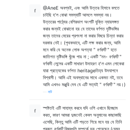
@AneE অবশ্যই, এবং আমি উত্তর হিসাবে বলতে
চাইছি হ'ল বোঝা সমস্যাটি আসলে সমস্যা নয়।
উত্তরের পাঠ্যের বেশিরভাগ অংশটি যুক্তি ন্যায়সঙ্গত
করার জন্যই বোঝানো হয় যে তাদের বর্ণগত দৃষ্টিভঙ্গির
জন্য তাদের মেয়ের প্রশংসা না করার বিষয়ে চিন্তা করার
দরকার নেই। (পৃথকভাবে, এটি লক্ষ করার জন্য, আমি
মনে করি যে অনেক লোক অগত্যা "
বর্ণবাদী
" হতে
জাতিগত দৃষ্টিভঙ্গি খুঁজে পায় না ; একটি "নন-
বর্ণবাদী
"
বর্ণবাদী লেন্সের একটি সাধারণ উদাহরণ
হ'ল
এমন লোকেরা
যারা প্রত্যেকের বর্ণগত heritageতিহ্য উদযাপনে
বিশ্বাসী। আমি এই অবস্থানের সাথে একমত নই, তবে
আমি এখনও মঞ্জুরি দেব যে এটি সত্যই "
বর্ণবাদী
" নয়।)
—
নাট
স্পষ্টতই এটি সাহায্য করবে যদি ওপি এখানে ছিমছাম
করত, কারণ আমরা দুজনেই কেবল অনুমানের কাছাকাছি
এসেছি, কিন্তু আমি এটি পড়তে গিয়ে মনে হয় যে তিনি
প্রকৃত
বর্ণবাদী
বিষয়গুলি সম্পর্কে ভয় পেয়েছেন (যেমন,