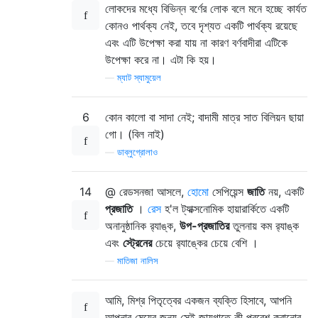
লোকদের মধ্যে বিভিন্ন বর্ণের লোক বলে মনে হচ্ছে কার্যত
কোনও পার্থক্য নেই, তবে দৃশ্যত একটি পার্থক্য রয়েছে
এবং এটি উপেক্ষা করা যায় না কারণ বর্ণবাদীরা এটিকে
উপেক্ষা করে না। এটা কি হয়।
—
ম্যাট স্যামুয়েল
6
কোন কালো বা সাদা নেই; বাদামী মাত্র সাত বিলিয়ন ছায়া
গো। (বিল নাই)
—
ডাব্লুগ্রোলাও
14
@ রেডসনজা আসলে,
হোমো
সেপিয়েন্স
জাতি
নয়, একটি
প্রজাতি
।
রেস
হ'ল ট্যাক্সনোমিক হায়ারার্কিতে একটি
অনানুষ্ঠানিক র‌্যাঙ্ক,
উপ-প্রজাতির
তুলনায় কম র‌্যাঙ্ক
এবং
স্ট্রেনের
চেয়ে র‌্যাঙ্কের চেয়ে বেশি ।
—
মাতিজা নালিস
আমি, মিশ্র পিতৃত্বের একজন ব্যক্তি হিসাবে, আপনি
আপনার মেয়ের জন্য সেই জায়গাতে কী প্রবেশ করানোর