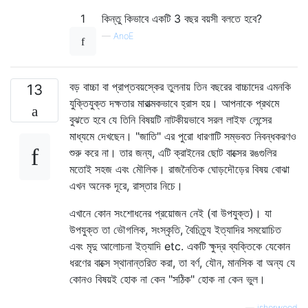
1
কিন্তু কিভাবে একটি 3 বছর বয়সী বলতে হবে?
—
AnoE
বড় বাচ্চা বা প্রাপ্তবয়স্কের তুলনায় তিন বছরের বাচ্চাদের এমনকি
13
যুক্তিযুক্ত দক্ষতার মারাত্মকভাবে হ্রাস হয়। আপনাকে প্রথমে
বুঝতে হবে যে তিনি বিষয়টি নাটকীয়ভাবে সরল লাইফ লেন্সের
মাধ্যমে দেখছেন। "জাতি" এর পুরো ধারণাটি সম্ভবত নিবন্ধকরণও
শুরু করে না। তার জন্য, এটি ক্রাইনের ছোট বাক্সের রঙগুলির
মতোই সহজ এবং মৌলিক। রাজনৈতিক ঘোড়দৌড়ের বিষয় বোঝা
এখন অনেক দূরে, রাস্তার নিচে।
এখানে কোন সংশোধনের প্রয়োজন নেই (বা উপযুক্ত)। যা
উপযুক্ত তা ভৌগলিক, সংস্কৃতি, বৈচিত্র্য ইত্যাদির সময়োচিত
এবং মৃদু আলোচনা ইত্যাদি etc. একটি ক্ষুদ্র ব্যক্তিকে যেকোন
ধরণের বাক্সে স্থানান্তরিত করা, তা বর্ণ, যৌন, মানসিক বা অন্য যে
কোনও বিষয়ই হোক না কেন "সঠিক" হোক না কেন ভুল।
—
isherwood