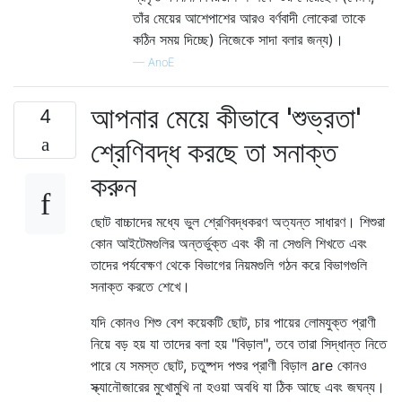
তাঁর মেয়ের আশেপাশের আরও বর্ণবাদী লোকেরা তাকে
কঠিন সময় দিচ্ছে) নিজেকে সাদা বলার জন্য)।
—
AnoE
আপনার মেয়ে কীভাবে 'শুভ্রতা'
4
শ্রেণিবদ্ধ করছে তা সনাক্ত
করুন
ছোট বাচ্চাদের মধ্যে ভুল শ্রেণিবদ্ধকরণ অত্যন্ত সাধারণ। শিশুরা
কোন আইটেমগুলির অন্তর্ভুক্ত এবং কী না সেগুলি শিখতে এবং
তাদের পর্যবেক্ষণ থেকে বিভাগের নিয়মগুলি গঠন করে বিভাগগুলি
সনাক্ত করতে শেখে।
যদি কোনও শিশু বেশ কয়েকটি ছোট, চার পায়ের লোমযুক্ত প্রাণী
নিয়ে বড় হয় যা তাদের বলা হয় "বিড়াল", তবে তারা সিদ্ধান্ত নিতে
পারে যে সমস্ত ছোট, চতুষ্পদ পশুর প্রাণী বিড়াল are কোনও
স্ক্যানৌজারের মুখোমুখি না হওয়া অবধি যা ঠিক আছে এবং জঘন্য।