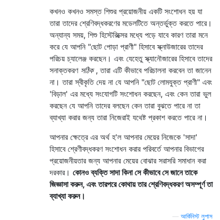
কখনও কখনও সমস্ত শিশুর প্রয়োজনীয় একটি সংশোধন হয় যা
তারা তাদের শ্রেণিবদ্ধকরণের মডেলটিতে অন্তর্ভুক্ত করতে পারে।
অন্যান্য সময়, শিশু হিস্টেরিক্সের মধ্যে পড়ে যাবে কারণ তারা মনে
করে যে আপনি "ছোট পোড়া প্রাণী" হিসাবে স্ক্নাউজারের তাদের
পরিচয় চ্যালেঞ্জ করছেন। এবং যেহেতু স্ক্যানৌজারের হিসাবে তাদের
সনাক্তকরণ
সঠিক
, তারা এটি কীভাবে পরিচালনা করবেন তা জানেন
না। তারা স্বীকৃতি দেয় না যে আপনি "ছোট লোমযুক্ত প্রাণী" এবং
'বিড়াল' এর মধ্যে সংযোগটি সংশোধন করছেন, এবং কেন তারা ভুল
করছেন যে আপনি তাদের বলছেন কেন তারা বুঝতে পারে না তা
ব্যাখ্যা করার জন্য তারা নিজেরাই যথেষ্ট প্রকাশ করতে পারে না।
আপনার ক্ষেত্রে এর অর্থ হ'ল আপনার মেয়ের নিজেকে 'সাদা'
হিসাবে শ্রেণীবদ্ধকরণ সংশোধন করার পরিবর্তে আপনার বিভাগের
প্রয়োজনীয়তার জন্য আপনার মেয়ের বোঝার সরাসরি সমাধান করা
দরকার।
কোনও ব্যক্তি সাদা কিনা সে কীভাবে সে জানে তাকে
জিজ্ঞাসা করুন, এবং তারপরে কোথায় তার শ্রেণিবদ্ধকরণ অসম্পূর্ণ তা
ব্যাখ্যা করুন।
—
আর্কিনিস্ট লুপাস