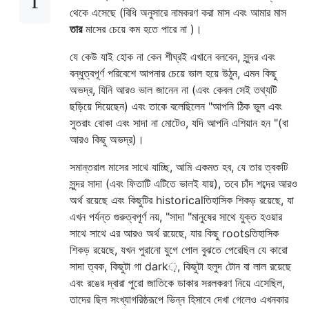
থেকে এসেছে (বিধি অনুসারে নামকরণ করা মাস এবং আমার মাস
তার
মাসের চেয়ে কম হতে পারে না )।
যে কেউ যাই হোক না কেন শীঘ্রই এখানে বলবেন, সুন্দর এবং
বন্ধুত্বপূর্ণ পরিবেশে আপনার চেয়ে ভাল হয়ে উঠুন, এমন কিছু
অভদ্র, যিনি আরও ভাল জানেন না (এবং কেবল সেই তথ্যটি
ছড়িয়ে দিয়েছেন) এবং তাকে বলেছিলেন "আপনি ঠিক ভুল এবং
সুতরাং বোকা এবং সাদা না মোটেও, যদি আপনি এশিয়ান হন "(বা
আরও কিছু অভদ্র)।
সমান্তরাল মাসের সাথে যাচ্ছি, আমি একমত হব, যে তার ত্বকটি
সুন্দর সাদা (এবং ফিতাটি এটিতে ভালই যায়), তবে চাঁদ শব্দের আরও
অর্থ রয়েছে এবং কিছুটির historicalতিহাসিক শিকড় রয়েছে, যা
এখন পর্যন্ত গুরুত্বপূর্ণ নয়, "সাদা "মানুষের সাথে যুক্ত হওয়ার
সাথে সাথে এর আরও অর্থ রয়েছে, যার কিছু rootsতিহাসিক
শিকড় রয়েছে, যখন পুরানো যুগে পোল বুঝতে পেরেছিল যে কারো
সাদা ত্বক, কিছুটা গা dark়, কিছুটা হলুদ টোন বা লাল রয়েছে
এবং রঙের দ্বারা পুরো জাতিকে ডাকার সরলকরণ নিয়ে এসেছিল,
তাদের ছিল সংখ্যাগরিষ্ঠরূপে ভিন্ন হিসাবে দেখা গেলেও এখনকার