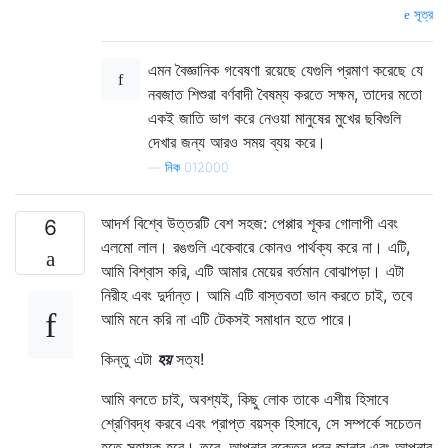
সূত্র
এমন বৈজ্ঞানিক গবেষণা রয়েছে যেগুলি প্রমাণ করেছে যে
নবজাত শিশুরা বর্ণবাদী বৈষম্য করতে সক্ষম, তাদের মতো
একই জাতি ভাগ করে নেওয়া মানুষের মুখের ছবিগুলি
দেখার জন্য আরও সময় ব্যয় করে।
—
নিক 012000
আদর্শ বিশ্বে উত্তরটি বেশ সহজ: পেপ্পার শূকর গোলাপী এবং
6
এলমো লাল। রঙগুলি একেবারে কোনও পার্থক্য করে না। এটি,
আমি বিশ্বাস করি, এটি আমার মেয়ের বর্তমান বোঝাপড়া। এটা
নিরীহ এবং দুর্দান্ত। আমি এটি বাস্তবতা ভান করতে চাই, তবে
আমি মনে করি না এটি টেকসই সমাধান হতে পারে।
কিন্তু এটা
হয়
সত্য!
আমি বলতে চাই, অবশ্যই, কিছু লোক তাকে এশীয় হিসাবে
শ্রেণিবদ্ধ করবে এবং প্রাপ্ত বয়স্ক হিসাবে, সে সম্পর্কে সচেতন
হতে সহায়ক হবে। তবে, আপনার রক্তের ধরন জানার এবং আপনার