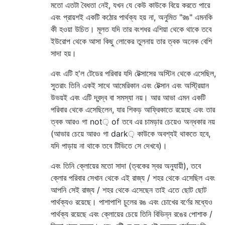
মতো এতটা বৈধতা নেই, যখন যে কেউ কাউকে বিয়ে করতে পারে
এবং প্রায়শই একটি কঠোর পার্থক্য হয় না, অনুমিত "রঙ" এমনকি
কী হওয়া উচিত। মূলত যদি তার বংশধর এশিয়া থেকে থাকে তবে
ইউরোপ থেকে আসা কিছু লোকের তুলনায় তার ত্বক অনেক বেশি
সাদা হয়।
এবং এটি হ'ল টেডের পরিবার যদি টেক্সাসের অস্টিন থেকে এসেছিল,
সুতরাং তিনি একই সাথে আমেরিকান এবং টেক্সান এবং অস্ট্রিয়ান
উভয়ই এবং এটি দ্বন্দ্ব বা সমস্যা নয়। আর আভা এমন একটি
পরিবার থেকে এসেছিলেন, যার শিকড় আফ্রিকাতে রয়েছে এবং তার
ত্বক আরও গা not় of তবে এর চামড়ার চেয়েও অন্ধকার নয়
(আভার চেয়ে আরও গা dark় কাউকে অবশ্যই থাকতে হবে,
যদি পাড়ায় না থাকে তবে টিভিতে সে দেখবে)।
এবং তিনি ক্লোয়ের মতো সাদা (ত্বকের স্বর অনুযায়ী), তবে
ক্লোর পরিবার সেখান থেকে এই রাজ্য / শহর থেকে এসেছিল এবং
আপনি সেই রাজ্য / শহর থেকে এসেছেন তাই এতে ছোট ছোট
পার্থক্যও রয়েছে। পাশাপাশি চুলের রঙ এবং চোখের বর্ণের মধ্যেও
পার্থক্য রয়েছে এবং ক্লোয়ের চেয়ে তিনি বিভিন্ন রঙের পোশাক /