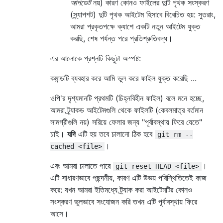
আপডেট
নয়) কারণ কোনও ফাইলের দুটি পৃথক সংস্করণ
(স্ন্যাপশট) দুটি পৃথক আইটেম হিসাবে বিবেচিত হয়: সুতরাং,
আমরা প্রকৃতপক্ষে ক্যাশে একটি নতুন আইটেম যুক্ত
করছি, শেষ পর্যন্ত পরে প্রতিশ্রুতিবদ্ধ।
এর আলোকে প্রশ্নটি কিছুটা অস্পষ্ট:
কমান্ডটি ব্যবহার করে আমি ভুল করে ফাইল যুক্ত করেছি ...
ওপি'র দৃশ্যমানটি প্রথমটি (চিহ্নবিহীন ফাইল) বলে মনে হচ্ছে,
আমরা ট্র্যাকড আইটেমগুলি থেকে ফাইলটি (কেবলমাত্র বর্তমান
সামগ্রীগুলি নয়) সরিয়ে ফেলার জন্য "পূর্বাবস্থায় ফিরে যেতে"
চাই।
যদি
এটি হয় তবে চালানো ঠিক হবে
git rm --
।
cached <file>
এবং আমরা চালাতে পারে
।
git reset HEAD <file>
এটি সাধারণভাবে পছন্দনীয়, কারণ এটি উভয় পরিস্থিতিতেই কাজ
করে: যখন আমরা ইতিমধ্যে ট্র্যাক করা আইটেমটির কোনও
সংস্করণ ভুলভাবে সংযোজন করি তখন এটি পূর্বাবস্থায় ফিরে
আসে।