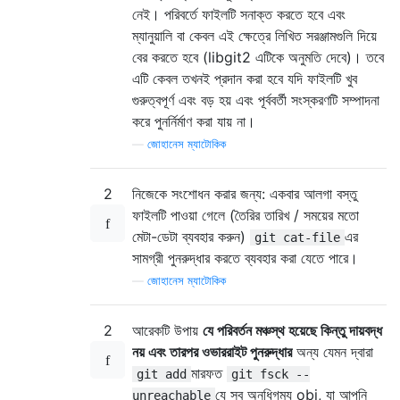
নেই। পরিবর্তে ফাইলটি সনাক্ত করতে হবে এবং
ম্যানুয়ালি বা কেবল এই ক্ষেত্রে লিখিত সরঞ্জামগুলি দিয়ে
বের করতে হবে (libgit2 এটিকে অনুমতি দেবে)। তবে
এটি কেবল তখনই প্রদান করা হবে যদি ফাইলটি খুব
গুরুত্বপূর্ণ এবং বড় হয় এবং পূর্ববর্তী সংস্করণটি সম্পাদনা
করে পুনর্নির্মাণ করা যায় না।
—
জোহানেস ম্যাটোকিক
2
নিজেকে সংশোধন করার জন্য: একবার আলগা বস্তু
ফাইলটি পাওয়া গেলে (তৈরির তারিখ / সময়ের মতো
মেটা-ডেটা ব্যবহার করুন)
এর
git cat-file
সামগ্রী পুনরুদ্ধার করতে ব্যবহার করা যেতে পারে।
—
জোহানেস ম্যাটোকিক
2
আরেকটি উপায়
যে পরিবর্তন মঞ্চস্থ হয়েছে কিন্তু দায়বদ্ধ
নয় এবং তারপর ওভাররাইট পুনরুদ্ধার
অন্য যেমন দ্বারা
মারফত
git add
git fsck --
যে সব অনধিগম্য obj, যা আপনি
unreachable