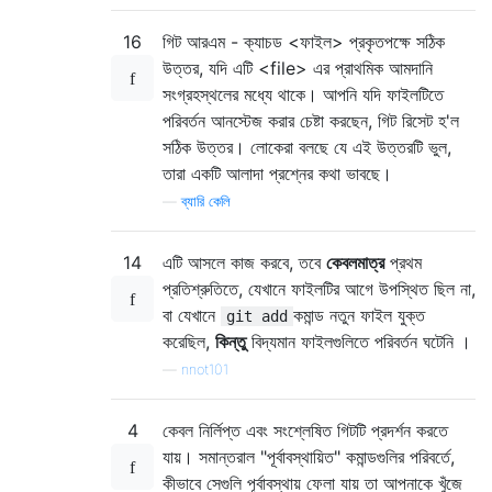
16
গিট আরএম - ক্যাচড <ফাইল> প্রকৃতপক্ষে সঠিক
উত্তর, যদি এটি <file> এর প্রাথমিক আমদানি
সংগ্রহস্থলের মধ্যে থাকে। আপনি যদি ফাইলটিতে
পরিবর্তন আনস্টেজ করার চেষ্টা করছেন, গিট রিসেট হ'ল
সঠিক উত্তর। লোকেরা বলছে যে এই উত্তরটি ভুল,
তারা একটি আলাদা প্রশ্নের কথা ভাবছে।
—
ব্যারি কেলি
14
এটি আসলে কাজ করবে, তবে
কেবলমাত্র
প্রথম
প্রতিশ্রুতিতে, যেখানে ফাইলটির আগে উপস্থিত ছিল না,
বা যেখানে
কমান্ড নতুন ফাইল যুক্ত
git add
করেছিল,
কিন্তু
বিদ্যমান ফাইলগুলিতে পরিবর্তন ঘটেনি ।
—
nnot101
4
কেবল নির্লিপ্ত এবং সংশ্লেষিত গিটটি প্রদর্শন করতে
যায়। সমান্তরাল "পূর্বাবস্থায়িত" কমান্ডগুলির পরিবর্তে,
কীভাবে সেগুলি পূর্বাবস্থায় ফেলা যায় তা আপনাকে খুঁজে