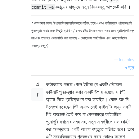
কমান্ডের মাধ্যমে নতুন বিষয়বস্তু আপডেট করি ।
commit -a
* (সম্পাদনা করুন: উপরেরটি ব্যবহারিকভাবে সঠিক, তবে এখনও পর্যায়ক্রমে পরিবর্তনগুলি
পুনরুদ্ধার করার জন্য কিছুটা হ্যাকিশ / কনভোল্টেড উপায় থাকতে পারে তবে প্রতিশ্রুতিবদ্ধ
নয় এবং তারপরে ওভাররাইট করা হয়েছে - জোহানেস ম্যাটোকিক এবং আইলসমিটের
মন্তব্য দেখুন)
—
leonbloy
সূত্র
4
কঠোরভাবে বলতে গেলে ইতিমধ্যে একটি স্টেজেড
ফাইলটি পুনরুদ্ধার করার একটি উপায় রয়েছে যা গিট
অ্যাড দিয়ে প্রতিস্থাপন করা হয়েছিল। যেমন আপনি
উল্লেখ করেছেন গিট অ্যাড সেই ফাইলটির জন্য একটি
গিট অবজেক্ট তৈরি করে যা কেবলমাত্র ফাইলটিকে
পুরোপুরি সরানোর সময় নয়, নতুন সামগ্রীতে ওভাররাইট
করা অবস্থায়ও একটি আলগা বস্তুতে পরিণত হবে। তবে
এটি স্বয়ংক্রিয়ভাবে পুনরুদ্ধার করার কোনও আদেশ