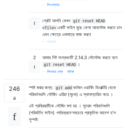
—
লিওনব্লায়
গ্রেট! আপনি কেবল
git reset HEAD
একটি ফাইল মুছে ফেলা আনস্টেজ করতে চান
<file>
এমন ক্ষেত্রে একমাত্র কাজ করবে
—
Skerit
2
আমার গিট সংস্করণটি 2.14.3 স্টেস্টেজ করতে বলে
।
git reset HEAD
—
সিলভার ওল্ফ - মনিকা
স্পষ্ট করার জন্য:
বর্তমান ওয়ার্কিং ডিরেক্টরি থেকে
246
git add
পরিবর্তনগুলি
স্টেজিং এরিয়া
(সূচক) এ স্থানান্তরিত করে ।
এই প্রক্রিয়াটিকে
স্টেজিং
বলা হয় । সুতরাং পরিবর্তনগুলি
(পরিবর্তিত ফাইল)
পর্যায়ক্রমে
সবচেয়ে প্রাকৃতিক আদেশ হ'ল
সুস্পষ্ট: