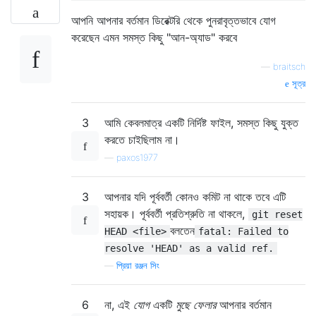
আপনি আপনার বর্তমান ডিরেক্টরি থেকে পুনরাবৃত্তভাবে যোগ
করেছেন এমন সমস্ত কিছু "আন-অ্যাড" করবে
—
braitsch
সূত্র
3
আমি কেবলমাত্র একটি নির্দিষ্ট ফাইল, সমস্ত কিছু যুক্ত
করতে চাইছিলাম না।
—
paxos1977
3
আপনার যদি পূর্ববর্তী কোনও কমিট না থাকে তবে এটি
সহায়ক। পূর্ববর্তী প্রতিশ্রুতি না থাকলে,
git reset
বলতেন
HEAD <file>
fatal: Failed to
resolve 'HEAD' as a valid ref.
—
প্রিয়া রঞ্জন সিং
6
না, এই
যোগ
একটি
মুছে ফেলার
আপনার বর্তমান