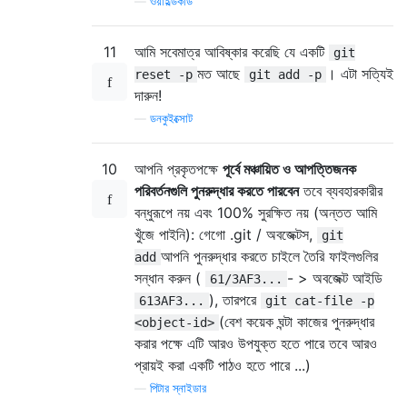
—
ওয়াইল্ডকার্ড
11
আমি সবেমাত্র আবিষ্কার করেছি যে একটি
git
মত আছে
। এটা সত্যিই
reset -p
git add -p
দারুন!
—
ডনকুইক্সোট
10
আপনি প্রকৃতপক্ষে
পূর্বে মঞ্চায়িত ও আপত্তিজনক
পরিবর্তনগুলি পুনরুদ্ধার করতে পারবেন
তবে ব্যবহারকারীর
বন্ধুরূপে নয় এবং 100% সুরক্ষিত নয় (অন্তত আমি
খুঁজে পাইনি): গেগো .git / অবজেক্টস,
git
আপনি পুনরুদ্ধার করতে চাইলে তৈরি ফাইলগুলির
add
সন্ধান করুন (
- > অবজেক্ট আইডি
61/3AF3...
), তারপরে
613AF3...
git cat-file -p
(বেশ কয়েক ঘন্টা কাজের পুনরুদ্ধার
<object-id>
করার পক্ষে এটি আরও উপযুক্ত হতে পারে তবে আরও
প্রায়ই করা একটি পাঠও হতে পারে ...)
—
পিটার স্নাইডার