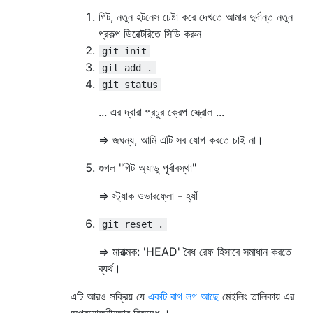
গিট, নতুন হটনেস চেষ্টা করে দেখতে আমার দুর্দান্ত নতুন
প্রকল্প ডিরেক্টরিতে সিডি করুন
git init
git add .
git status
... এর দ্বারা প্রচুর ক্রেপ স্ক্রোল ...
=> জঘন্য, আমি এটি সব যোগ করতে চাই না।
গুগল "গিট অ্যাডু পূর্বাবস্থা"
=> স্ট্যাক ওভারফ্লো - হ্যাঁ
git reset .
=> মারাত্মক: 'HEAD' বৈধ রেফ হিসাবে সমাধান করতে
ব্যর্থ।
এটি আরও সক্রিয় যে
একটি বাগ লগ আছে
মেইলিং তালিকায় এর
অপ্রয়োজনীয়তার বিরুদ্ধে ।