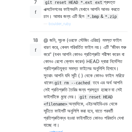
7
প্রদত্ত
git reset HEAD *.ext
ext
এক্সটেনশনের ফাইলগুলি যেখানে আপনি আনড করতে
চান। আমার জন্য এটি ছিল
&
*.bmp
*.zip
—
boulder_ruby
18
@ জনি, সূচক (ওরফে স্টেজিং এরিয়া)
সমস্ত
ফাইল
ধারণ করে, কেবল পরিবর্তিত ফাইল নয়। এটি "জীবন শুরু
করে" (যখন আপনি কোনও প্রতিশ্রুতি পরীক্ষা করেন বা
কোনও রেপো ক্লোন করেন) HEAD দ্বারা নির্দেশিত
প্রতিশ্রুতিযুক্ত সমস্ত ফাইলের অনুলিপি হিসাবে।
সুতরাং আপনি যদি সূচী ( ) থেকে কোনও ফাইল
সরিয়ে
থাকেন
তবে এর অর্থ আপনি
git rm --cached
সেই প্রতিশ্রুতি তৈরির জন্য প্রস্তুত
হচ্ছেন
যা সেই
ফাইলটিকে
মুছে
দেয়।
git reset HEAD
অন্যদিকে, এইচআইডিএড থেকে
<filename>
সূচীতে ফাইলটি অনুলিপি করা হবে, যাতে পরবর্তী
প্রতিশ্রুতিবদ্ধ হওয়া ফাইলটিতে কোনও পরিবর্তন দেখা
যাচ্ছে না।