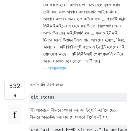
বের করতে হবে। আপনার পা দ্রুত বেলে মুক্ত করার
চেষ্টা করা, এবং তারপরে আপনার হাত আটকে যাওয়া,
তারপরে আপনার অন্য হাত আটকে রাখা ... প্রতিটি কমান্ড
জিইআইআইয়ের মাধ্যমে করা উচিত, বিকল্পগুলির জন্য
ড্রপডাউন মেনু আইটেমগুলি সহ ... সমস্ত ইউআই
চিন্তা করুন, উত্পাদনশীলতা লাভ আমাদের হয়েছে, কিন্তু
আমাদের একটি বিপরীতমুখী কমান্ড লাইন ইন্টারফেসের এই
গোলযোগ আছে। গিট জিইউআই প্রোগ্রামগুলি এটিকে
আরও স্বজ্ঞাত করে তোলে এমনটি নয়।
—
আহ্নবিজক্যাড
আপনি যদি টাইপ করেন:
532
গিট আপনাকে কীভাবে মঞ্চস্থ করা হয় ইত্যাদি জানিয়ে দেবে,
কীভাবে আনস্টেজ করা যায় সে সম্পর্কে নির্দেশাবলী সহ: