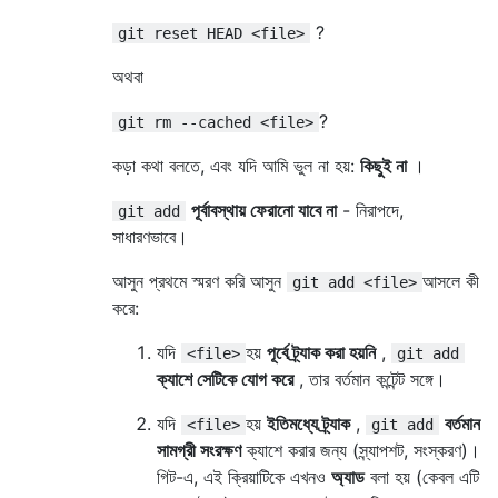
?
git reset HEAD <file>
অথবা
?
git rm --cached <file>
কড়া কথা বলতে, এবং যদি আমি ভুল না হয়:
কিছুই না
।
পূর্বাবস্থায় ফেরানো যাবে না
- নিরাপদে,
git add
সাধারণভাবে।
আসুন প্রথমে স্মরণ করি আসুন
আসলে কী
git add <file>
করে:
যদি
হয়
পূর্বে ট্র্যাক করা হয়নি
,
<file>
git add
ক্যাশে সেটিকে যোগ করে
, তার বর্তমান কন্টেন্ট সঙ্গে।
যদি
হয়
ইতিমধ্যে ট্র্যাক
,
বর্তমান
<file>
git add
সামগ্রী সংরক্ষণ
ক্যাশে করার জন্য (স্ন্যাপশট, সংস্করণ)।
গিট-এ, এই ক্রিয়াটিকে এখনও
অ্যাড
বলা হয় (কেবল এটি