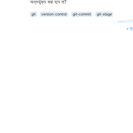
অন্তর্ভুক্ত করা হবে না?
git
version-control
git-commit
git-stage
—
paxos19
সূত