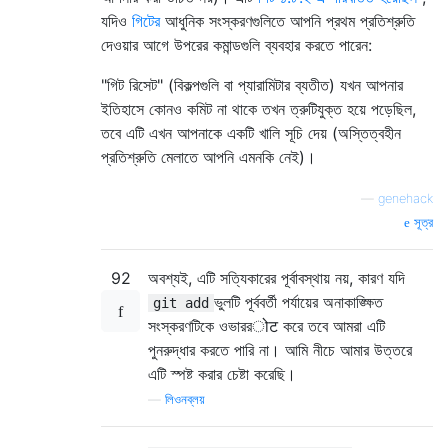
যদিও
গিটের
আধুনিক সংস্করণগুলিতে আপনি প্রথম প্রতিশ্রুতি
দেওয়ার আগে উপরের কমান্ডগুলি ব্যবহার করতে পারেন:
"গিট রিসেট" (বিকল্পগুলি বা প্যারামিটার ব্যতীত) যখন আপনার
ইতিহাসে কোনও কমিট না থাকে তখন ত্রুটিযুক্ত হয়ে পড়েছিল,
তবে এটি এখন আপনাকে একটি খালি সূচি দেয় (অস্তিত্বহীন
প্রতিশ্রুতি মেলাতে আপনি এমনকি নেই)।
—
genehack
সূত্র
92
অবশ্যই, এটি সত্যিকারের পূর্বাবস্থায় নয়, কারণ যদি
ভুলটি পূর্ববর্তী পর্যায়ের অনাকাঙ্ক্ষিত
git add
সংস্করণটিকে ওভাররोट করে তবে আমরা এটি
পুনরুদ্ধার করতে পারি না। আমি নীচে আমার উত্তরে
এটি স্পষ্ট করার চেষ্টা করেছি।
—
লিওনব্লয়