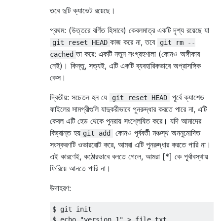
তবে দুটি ক্যাভেট রয়েছে।
প্রথম: (উত্তরে বর্ণিত হিসাবে) কেবলমাত্র একটি দৃশ্য রয়েছে যা
কাজ করে না, তবে
git reset HEAD
git rm --
তা করে: একটি নতুন সংগ্রহশালা (কোনও অঙ্গীকার
cached
নেই)। কিন্তু, সত্যই, এটি একটি ব্যবহারিকভাবে অপ্রাসঙ্গিক
কেস।
দ্বিতীয়: সচেতন হন যে
পূর্বে ক্যাশেড
git reset HEAD
ফাইলের সামগ্রীগুলি যাদুকরীভাবে পুনরুদ্ধার করতে পারে না, এটি
কেবল এটি হেড থেকে পুনরায় সংশ্লেষিত করে। যদি আমাদের
বিভ্রান্ত হয়
কোনও পূর্ববর্তী মঞ্চস্থ অননুমোদিত
git add
সংস্করণটি ওভাররোট করে, আমরা এটি পুনরুদ্ধার করতে পারি না।
এই কারণেই, কঠোরভাবে বলতে গেলে, আমরা [*] কে পূর্বাবস্থায়
ফিরিয়ে আনতে পারি না।
উদাহরণ:
$ git init

$ echo "version 1" > file.txt
