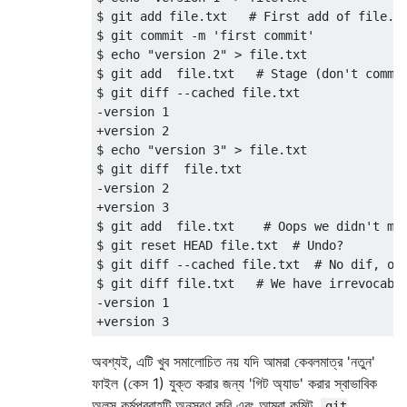
$ git add file.txt   # First add of file.tx
$ git commit -m 'first commit'

$ echo "version 2" > file.txt

$ git add  file.txt   # Stage (don't commit
$ git diff --cached file.txt

-version 1

+version 2

$ echo "version 3" > file.txt

$ git diff  file.txt

-version 2

+version 3

$ git add  file.txt    # Oops we didn't mea
$ git reset HEAD file.txt  # Undo?

$ git diff --cached file.txt  # No dif, of 
$ git diff file.txt   # We have irrevocably
-version 1

অবশ্যই, এটি খুব সমালোচিত নয় যদি আমরা কেবলমাত্র 'নতুন'
ফাইল (কেস 1) যুক্ত করার জন্য 'গিট অ্যাড' করার স্বাভাবিক
অলস কর্মপ্রবাহটি অনুসরণ করি এবং আমরা কমিট,
git