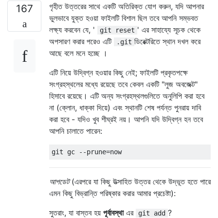
গৃহীত উত্তরের সাথে একটি অতিরিক্ত যোগ করুন, যদি আপনার
167
ভুলভাবে যুক্ত হওয়া ফাইলটি বিশাল ছিল তবে আপনি সম্ভবত
লক্ষ্য করবেন যে, '
' এর সাহায্যে সূচক থেকে
git reset
অপসারণ করার পরেও এটি
ডিরেক্টরিতে স্থান দখল করে
.git
আছে বলে মনে হচ্ছে ।
এটি নিয়ে উদ্বিগ্ন হওয়ার কিছু নেই; ফাইলটি প্রকৃতপক্ষে
সংগ্রহস্থলের মধ্যে রয়েছে তবে কেবল একটি "লুজ অবজেক্ট"
হিসাবে রয়েছে। এটি অন্য সংগ্রহস্থলগুলিতে অনুলিপি করা হবে
না (ক্লোন, ধাক্কা দিয়ে) এবং স্থানটি শেষ পর্যন্ত পুনরায় দাবি
করা হবে - যদিও খুব শীঘ্রই নয়। আপনি যদি উদ্বিগ্ন হন তবে
আপনি চালাতে পারেন:
আপডেট
(এরপরে যা কিছু উত্সাহিত উত্তর থেকে উদ্ভূত হতে পারে
এমন কিছু বিভ্রান্তি পরিষ্কার করার আমার প্রচেষ্টা):
সুতরাং, যা বাস্তব হয়
পূর্বাবস্থা
এর
?
git add