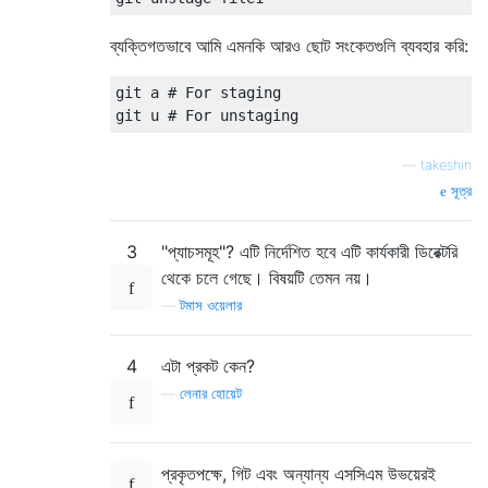
ব্যক্তিগতভাবে আমি এমনকি আরও ছোট সংকেতগুলি ব্যবহার করি:
git a # For staging

—
takeshin
সূত্র
3
"প্যাচসমূহ"? এটি নির্দেশিত হবে এটি কার্যকারী ডিরেক্টরি
থেকে চলে গেছে। বিষয়টি তেমন নয়।
—
টমাস ওয়েলার
4
এটা প্রকট কেন?
—
লেনার হোয়েট
প্রকৃতপক্ষে, গিট এবং অন্যান্য এসসিএম উভয়েরই