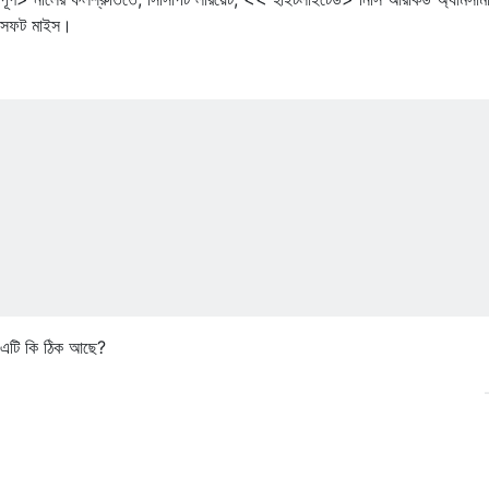
োসফট মাইস।
, এটি কি ঠিক আছে?