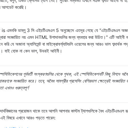
পরীতে, বলুন, একটি ক্লোসড ট্যাগ নেই। সুতরাং সম্ভবত এখানে সঠিক শব্দটি আইনী না হয
তর আপডেট করেছি।
নী is এমনকি ডাব্লু 3 সি এইচটিএমএল 5 অনুচ্ছেদে এতদূর গেছে যে "এইচটিএমএল অজ্ঞ
্বারা সংজ্ঞায়িত নয় এমন HTML উপাদানগুলির জন্য ব্যবহার করা উচিত।" এটি আইনী ন
করি যে অজানা অ্যালিমেন্ট বা মাইক্রোফর্ম্যাটগুলি ওয়েলের জন্য আরও ভাল শব্দার্থক পদ
হচ্ছে। যাই হোক না কেন ভাল, উভয়ই আইনী।
েসিফিকেশনের পূর্ববর্তী সংস্করণগুলির থেকে পৃথক, এই স্পেসিফিকেশনটি কিছু বিশদে অবৈ
িয়াকরণকে সংজ্ঞায়িত করে। তবে, অবৈধ সামগ্রীর প্রসেসিং বেশিরভাগ ক্ষেত্রেই সংজ্ঞায়িত
তা এখনও গুরুত্বপূর্ণ
 শব্দার্থবিজ্ঞানের প্রয়োজন থাকে তবে আপনি আপনার কাস্টম ট্যাগগুলিকে বৈধ এইচটিএমএল র
এই বিষয়ে এখানে আরও পড়তে পারেন: