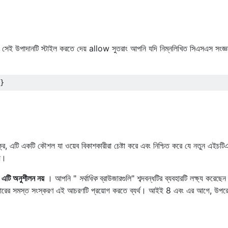
েই উপাদানটি স্টাইল করতে দেয় allow সুতরাং আপনি যদি নিম্নলিখিত সিএসএস সংজ্ঞাট
}
ে, এটি একটি কৌশল যা ওয়েব বিকাশকারীরা চেষ্টা করে এবং নিশ্চিত করে যে নতুন এইচ
য়।
, এটি অনুশীলন নয়
। আপনি "
সর্বাধিক
ব্রাউজারগুলি" শব্দবন্ধটির ব্যবহারটি লক্ষ্য করেছে
প্লোরারের সমস্ত সংস্করণ এই আচরণটি প্রয়োগ করতে ব্যর্থ। আইই 8 এবং এর আগে, উপর