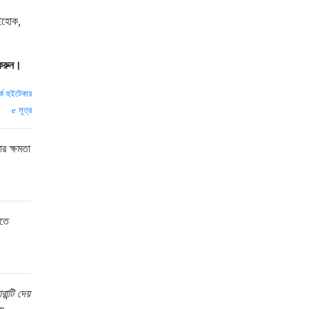
াইহোক,
 করুন।
র্ক হুইটেকার
সূত্র
র ক্ষমতা
েতে
ান্টি দেয়