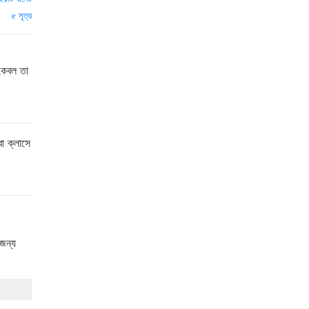
সূত্র
 কেবল তা
া ক্লাসে
 জন্য