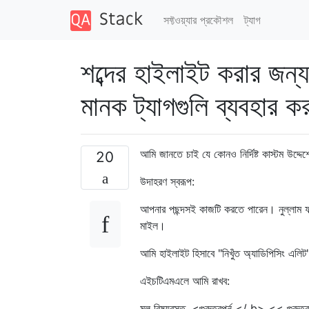
সফ্টওয়্যার প্রকৌশল
ট্যাগ
শব্দের হাইলাইট করার জন
মানক ট্যাগগুলি ব্যবহার 
আমি জানতে চাই যে কোনও নির্দিষ্ট কাস্টম উদ্
20
উদাহরণ স্বরূপ:
আপনার পছন্দসই কাজটি করতে পারেন। নুল্লাম ফলস
মাইল।
আমি হাইলাইট হিসাবে "নিখুঁত অ্যাডিপিসিং এলিট
এইচটিএমএলে আমি রাখব:
মূল বিষয়বস্তু, <গুরুত্বপূর্ন </ b> << গুরু