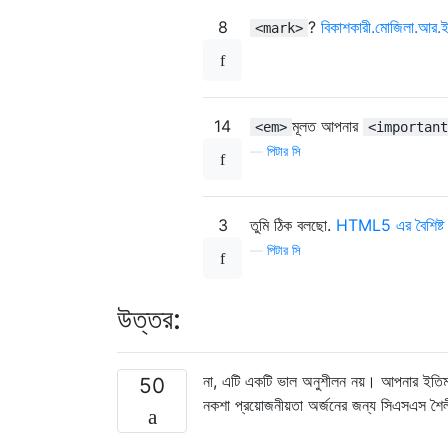
8
?
বিকাশকারী.মোজিলা.আর.
<mark>
14
মূলত আপনার
<em>
<important
—
পিটার সি
3
তুমি ঠিক বলছো.
HTML5 এর বৈশিষ্ট
—
পিটার সি
উত্তর:
না, এটি একটি ভাল অনুশীলন নয়। আপনার ইতিমধ্যে
50
নকশা প্রয়োজনীয়তা অর্জনের জন্য সিএসএস শৈ