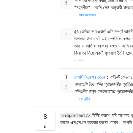
না
- আশেপাশে গ্যারান্টিটির অভাবের বি
"সহনশীল"। আমি সেই অনুযায়ী উত্
—
মার্ক হুইটেকার
@ ডেভিডডোরওয়ার্ড এটি সম্পূর্ণ আই
উপাদান উপাদানটি এই স্পেসিফিকেশন দ
তারা এ জাতীয় বক্তব্য রাখত। আমি মনে 
কিনা তা নিয়ে একটি ধুলাবালি তৈরি 
—
শণ
1
স্পেসিফিকেশন থেকে
:
এইচটিএমএল স্প
পাশাপাশি বৈধ নথির প্রয়োজনীয় প্রক্র
নথিগুলির জন্য কনফারেন্সের প্রয়োজনীয়
—
কোয়ান্টিন
নির্দিষ্ট কারণে যদি আপনার
8
<important/>
করতে এক্সএসএল ব্যবহার করতে পারেন। আপনি 