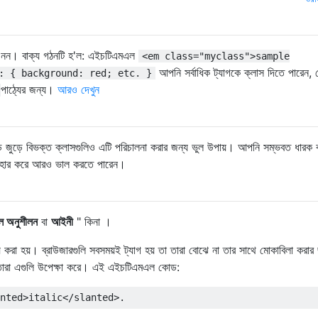
িত নন। বাক্য গঠনটি হ'ল: এইচটিএমএল
<em class="myclass">sample
আপনি সর্বাধিক ট্যাগকে ক্লাস দিতে পারেন,
: { background: red; etc. }
পাঠ্যের জন্য।
আরও দেখুন
োড জুড়ে বিভক্ত ক্লাসগুলিও এটি পরিচালনা করার জন্য ভুল উপায়। আপনি সম্ভবত ধারক ব
 ব্যবহার করে আরও ভাল করতে পারেন।
ল অনুশীলন
বা
আইনী
" কিনা ।
করা হয়। ব্রাউজারগুলি সবসময়ই ট্যাগ হয় তা তারা বোঝে না তার সাথে মোকাবিলা করার
ি তারা এগুলি উপেক্ষা করে। এই এইচটিএমএল কোড:
nted>
italic
</slanted>
.