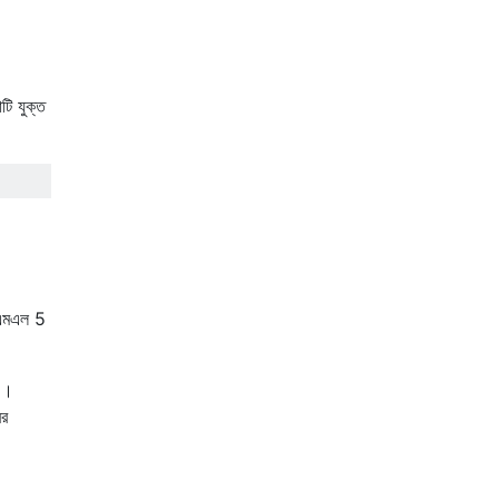
ি যুক্ত
টিএমএল 5
ন ।
ের