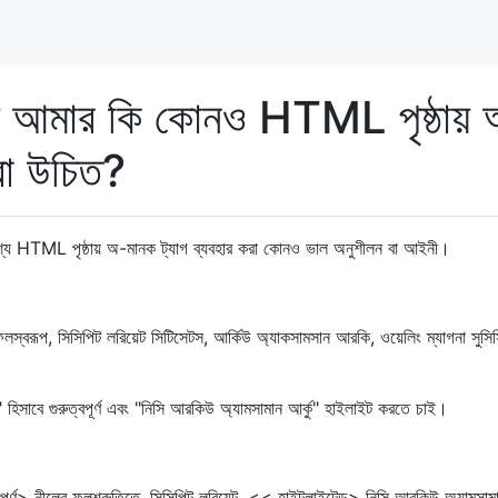
্য আমার কি কোনও HTML পৃষ্ঠায়
করা উচিত?
দেশ্যে HTML পৃষ্ঠায় অ-মানক ট্যাগ ব্যবহার করা কোনও ভাল অনুশীলন বা আইনী।
্বরূপ, সিসিপিট লরিয়েট সিটিসেটস, আর্কিউ অ্যাকসামসান আরকি, ওয়েলিং ম্যাগনা সুসি
" হিসাবে গুরুত্বপূর্ণ এবং "নিসি আরকিউ অ্যামসামান আর্কু" হাইলাইট করতে চাই।
ত্বপূর্ণ> নীলের ফলশ্রুতিতে, সিসিপিট লরিয়েট, << হাইটলাইটেড> নিসি আরকিউ অ্যামসাম