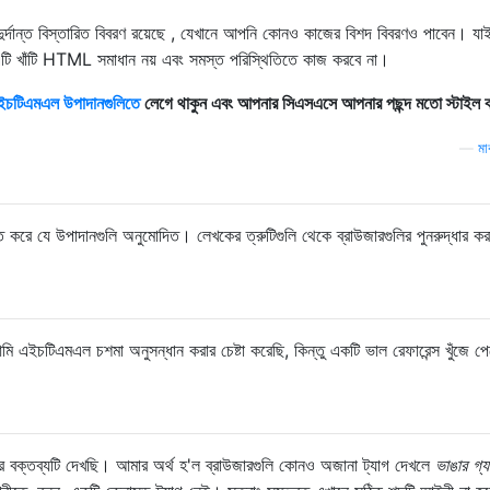
ুর্দান্ত বিস্তারিত বিবরণ রয়েছে , যেখানে আপনি কোনও কাজের বিশদ বিবরণও পাবেন। য
ই এটি খাঁটি HTML সমাধান নয় এবং সমস্ত পরিস্থিতিতে কাজ করবে না।
্ড এইচটিএমএল উপাদানগুলিতে
লেগে থাকুন এবং আপনার সিএসএসে আপনার পছন্দ মতো স্টাইল
—
মা
ত করে যে উপাদানগুলি অনুমোদিত। লেখকের ত্রুটিগুলি থেকে ব্রাউজারগুলির পুনরুদ্ধার করা
ি এইচটিএমএল চশমা অনুসন্ধান করার চেষ্টা করেছি, কিন্তু একটি ভাল রেফারেন্স খুঁজে প
র বক্তব্যটি দেখছি। আমার অর্থ হ'ল ব্রাউজারগুলি কোনও অজানা ট্যাগ দেখলে
ভাঙার গ্যার