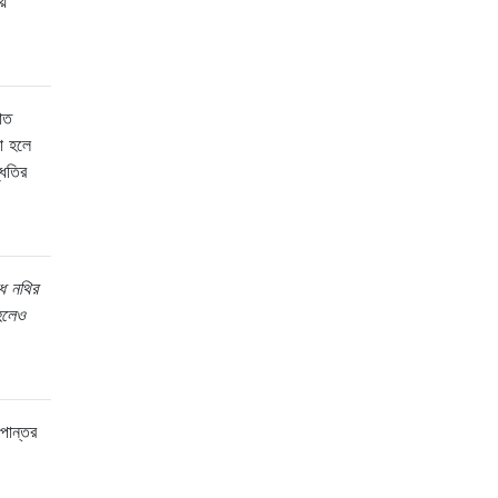
়ে
াত
া হলে
্ধতির
ধ নথির
 হলেও
ূপান্তর