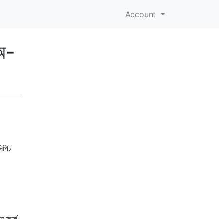
Account
 অ-
সিপিট
ান আর্ক