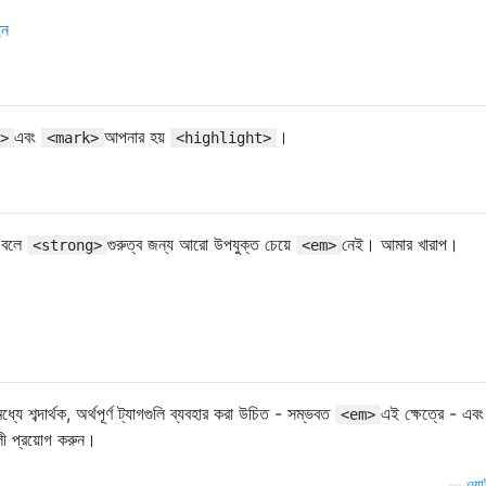
ইন
এবং
আপনার হয়
।
>
<mark>
<highlight>
বলে
গুরুত্ব জন্য আরো উপযুক্ত চেয়ে
নেই। আমার খারাপ।
<strong>
<em>
 শব্দার্থক, অর্থপূর্ণ ট্যাগগুলি ব্যবহার করা উচিত - সম্ভবত
এই ক্ষেত্রে - এব
<em>
লী প্রয়োগ করুন।
—
ওয়া