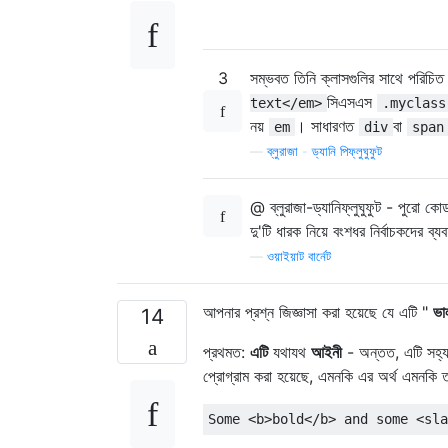
3
সম্ভবত তিনি ক্লাসগুলির সাথে পরিচ
সিএসএস
text</em>
.myclass
নয়
। সাধারণত
বা
em
div
span
—
ব্লুরাজা - ড্যানি পিফ্লুঘুফুট
@ ব্লুরাজা-ড্যানিফ্লুঘুফুট - পুরো ক
দু'টি ধারক নিয়ে বংশধর নির্বাচকদের
—
ওয়াইয়াট বার্নেট
আপনার প্রশ্ন জিজ্ঞাসা করা হয়েছে যে এটি "
ভা
14
প্রথমত:
এটি
যথাযথ
আইনী
- অন্তত, এটি সহ্য 
প্রোগ্রাম করা হয়েছে, এমনকি এর অর্থ এমনক
Some 
<b>
bold
</b>
 and some 
<sla