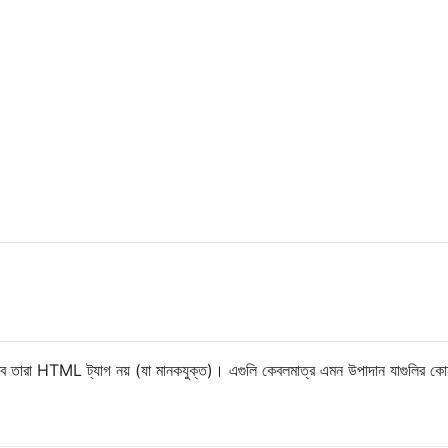
় তবে তারা HTML ট্যাগ নয় (যা মানকযুক্ত)। এগুলি কেবলমাত্র এমন উপাদান যাগুলির ক