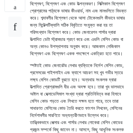
বিশ্লেষণ, বিশ্লেষণ এবং কোড উত্পন্নকরণ। লিক্সিকাল বিশ্লেষণ
প্রোগ্রামের পাঠ্যকে ভাষার কীওয়ার্ড, নাম এবং মানগুলিতে বিভক্ত
করে। শব্দাবলীর বিশ্লেষণ থেকে আসা টোকেনগুলি কীভাবে ভাষার
জন্য সিন্টেক্সটিক্যালি সঠিক বিবৃতিতে সংযুক্ত করা হয় তা
পরিসংখ্যান বিশ্লেষণ করে। কোড জেনারেশন পার্সার দ্বারা
উত্পাদিত ডেটা স্ট্রাকচার গ্রহণ করে এবং এগুলি মেশিন কোড বা
অন্য কোনও উপস্থাপনায় অনুবাদ করে। আজকাল লেজিকাল
বিশ্লেষণ এবং বিশ্লেষণ একক পদক্ষেপে একত্রিত হতে পারে।
স্পষ্টতই কোড জেনারেটর লেখার ব্যক্তিকে নির্দেশ মেশিন কোড,
প্রসেসরের পাইপলাইন এবং ক্যাশে আচরণ সহ খুব গভীর স্তরে
লক্ষ্য মেশিন কোডটি বুঝতে হবে। অন্যথায় সংকলক দ্বারা
উত্পাদিত প্রোগ্রামগুলি ধীর এবং অদক্ষ হবে। তারা খুব ভালভাবে
অষ্টাল বা হেক্সাডেসিমাল সংখ্যা দ্বারা প্রতিনিধিত্ব করা হিসাবে
মেশিন কোড পড়তে এবং লিখতে সক্ষম হতে পারে, তবে তারা
সাধারণত মেশিনের কোড তৈরি করতে ফাংশন লিখবেন, মেশিনের
নির্দেশাবলীর সারণিতে অভ্যন্তরীণভাবে উল্লেখ করে।
তাত্ত্বিকভাবে লেক্সার এবং পার্সার লেখার লোকেরা মেশিন কোডের
প্রজন্ম সম্পর্কে কিছু জানেন না। আসলে, কিছু আধুনিক সংকলক