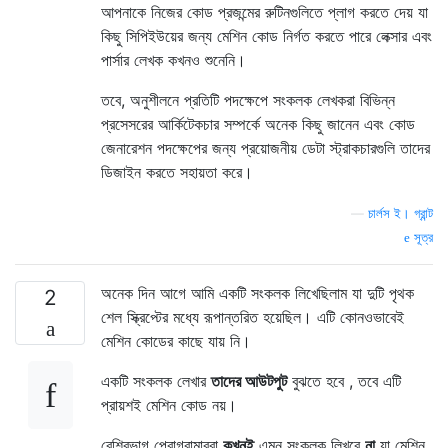
আপনাকে নিজের কোড প্রজন্মের রুটিনগুলিতে প্লাগ করতে দেয় যা
কিছু সিপিইউয়ের জন্য মেশিন কোড নির্গত করতে পারে লেক্সার এবং
পার্সার লেখক কখনও শুনেনি।
তবে, অনুশীলনে প্রতিটি পদক্ষেপে সংকলক লেখকরা বিভিন্ন
প্রসেসরের আর্কিটেকচার সম্পর্কে অনেক কিছু জানেন এবং কোড
জেনারেশন পদক্ষেপের জন্য প্রয়োজনীয় ডেটা স্ট্রাকচারগুলি তাদের
ডিজাইন করতে সহায়তা করে।
—
চার্লস ই। গ্রান্ট
সূত্র
অনেক দিন আগে আমি একটি সংকলক লিখেছিলাম যা দুটি পৃথক
2
শেল স্ক্রিপ্টের মধ্যে রূপান্তরিত হয়েছিল। এটি কোনওভাবেই
মেশিন কোডের কাছে যায় নি।
একটি সংকলক লেখার
তাদের আউটপুট
বুঝতে হবে , তবে এটি
প্রায়শই মেশিন কোড নয়।
বেশিরভাগ প্রোগ্রামাররা
কখনই
এমন সংকলক লিখবে
না
যা মেশিন