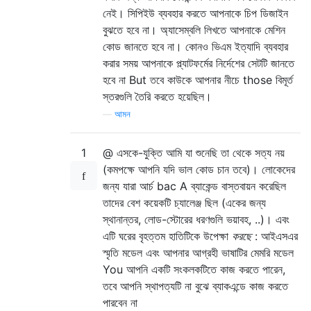
নেই। সিপিইউ ব্যবহার করতে আপনাকে চিপ ডিজাইন
বুঝতে হবে না। অ্যাসেম্বলি লিখতে আপনাকে মেশিন
কোড জানতে হবে না। কোনও ভিএম ইত্যাদি ব্যবহার
করার সময় আপনাকে প্ল্যাটফর্মের নির্দেশের সেটটি জানতে
হবে না But তবে কাউকে আপনার নীচে those বিমূর্ত
স্তরগুলি তৈরি করতে হয়েছিল।
—
আমন
1
@ এসকে-যুক্তি আমি যা শুনেছি তা থেকে সত্য নয়
(কমপক্ষে আপনি যদি ভাল কোড চান তবে)। লোকেদের
জন্য যারা আর্চ bac A ব্যাকেন্ড বাস্তবায়ন করেছিল
তাদের বেশ কয়েকটি চ্যালেঞ্জ ছিল (একের জন্য
স্থানান্তর, লোড-স্টোরের ধরণগুলি ভয়াবহ, ..)। এবং
এটি ঘরের বৃহত্তম হাতিটিকে উপেক্ষা
করছে
: আইএসএর
স্মৃতি মডেল এবং আপনার আগ্রহী ভাষাটির মেমরি মডেল
You আপনি একটি সংকলকটিতে কাজ করতে পারেন,
তবে আপনি স্থাপত্যটি না বুঝে ব্যাকএন্ডে কাজ করতে
পারবেন না