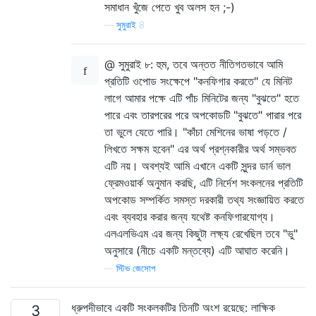
সমাধান খুঁজে পেতে খুব অলস হন ;-)
—
সুমুরাই 8
@ সুমুরাই ৮: হুম, তবে অন্তত নীতিগতভাবে আমি
প্রতিটি ওপোড সংক্ষেপে "কনফিগার করতে" যে মিনিট
লাগে আমার পক্ষে এটি পাঁচ মিনিটের জন্য "বুঝতে" হতে
পারে এবং তারপরের পরে অপকোডটি "বুঝতে" পারার পরে
তা ভুলে যেতে পারি। "কাঁচা মেশিনের ভাষা পড়তে /
লিখতে সক্ষম হবেন" এর অর্থ প্রশ্নকারীর অর্থ সম্ভবত
এটি নয়। অবশ্যই আমি এখানে একটি সুন্দর ডার্ন ভাল
ফ্রেমওয়ার্ক অনুমান করছি, এটি নির্দেশ সংকলনের প্রতিটি
অপকোড সম্পর্কিত সমস্ত দরকারী তথ্য সংজ্ঞায়িত করতে
এবং ব্যবহার করার জন্য যথেষ্ট কনফিগারযোগ্য।
এলএলভিএম এর জন্য কিছুটা লক্ষ্য রেখেছিল তবে "ভু"
অনুসারে (নীচে একটি মন্তব্যে) এটি আঘাত করেনি।
—
স্টিভ জেসোপ
ধ্রুপদীভাবে একটি সংকলকটির তিনটি অংশ রয়েছে: লাক্ষিক
3