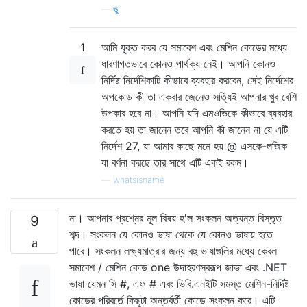
—
ভু
1
আমি যুক্ত করব যে সমাবেশ এবং মেশিন কোডের মধ্যে
ধারণাগতভাবে কোনও পার্থক্য নেই। আপনি কোনও
নির্দিষ্ট নির্দেশিকাটি কীভাবে ব্যবহার করবেন, সেই নির্দেশের
অপকোড কী তা একবার জেনেও সত্যিই আপনার খুব বেশি
উপকার হবে না। আপনি যদি এমওভিকে কীভাবে ব্যবহার
করতে হয় তা জানেন তবে আপনি কী জানেন না যে এটি
নির্দেশ 27, যা আমার কাছে মনে হয় @ এসকে-লজিক
যা বর্ণনা করছে তার সাথে এটি একই রকম।
—
whatsisname
না। আপনার প্রশ্নের মূল বিষয় হ'ল সংকলন অত্যন্ত বিস্তৃত
9
শব্দ। সংকলন যে কোনও ভাষা থেকে যে কোনও ভাষায় হতে
পারে। সংকলন লক্ষ্যমাত্রার জন্য বহু ভাষাগুলির মধ্যে কেবল
সমাবেশ / মেশিন কোড one উদাহরণস্বরূপ জাভা এবং .NET
ভাষা যেমন সি #, এফ # এবং ভিবি.এনইটি সমস্ত মেশিন-নির্দিষ্ট
কোডের পরিবর্তে কিছুটা অন্তর্বর্তী কোডে সংকলন করে। এটি