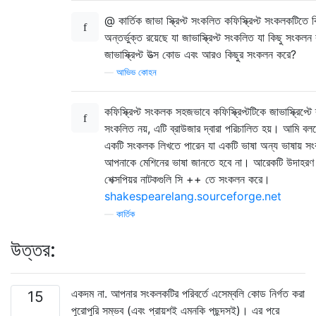
@ কার্তিক জাভা স্ক্রিপ্ট সংকলিত কফিস্ক্রিপ্ট সংকলকটিতে ক
অন্তর্ভুক্ত রয়েছে যা জাভাস্ক্রিপ্ট সংকলিত যা কিছু সংক
জাভাস্ক্রিপ্ট উত্স কোড এবং আরও কিছুর সংকলন করে?
—
আভিভ কোহন
কফিস্ক্রিপ্ট সংকলক সহজভাবে কফিস্ক্রিপ্টটিকে জাভাস্ক্রিপ্টে 
সংকলিত নয়, এটি ব্রাউজার দ্বারা পরিচালিত হয়। আমি বল
একটি সংকলক লিখতে পারেন যা একটি ভাষা অন্য ভাষায় স
আপনাকে মেশিনের ভাষা জানতে হবে না। আরেকটি উদাহরণ
শেক্সপিয়র নাটকগুলি সি ++ তে সংকলন করে।
shakespearelang.sourceforge.net
—
কার্তিক
উত্তর:
একদম না. আপনার সংকলকটির পরিবর্তে এসেম্বলি কোড নির্গত করা
15
পুরোপুরি সম্ভব (এবং প্রায়শই এমনকি পছন্দসই)। এর পরে