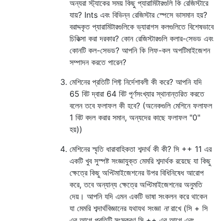
অন্যরা স্ট্যাকের সময় কিছু প্যারামিটারগুলি কি রেজিস্টারে
যায়? Ints এবং বিভিন্ন রেজিস্টার স্পেসে ভাসমান হয়?
বরাদ্দকৃত প্যারামিটারগুলিকে ভ্যারাগস কলগুলিতে বিশেষভাবে
চিকিত্সা করা দরকার? কোন রেজিস্টারগুলি কলার-সেভড এবং
কোনটি কল-সেভড? আপনি কি লিফ-কল অপটিমাইজেশন
সম্পাদন করতে পারেন?
মেশিনের প্রতিটি শিফ্ট নির্দেশাবলী কী করে? আপনি যদি
65 বিট দ্বারা 64 বিট পূর্ণসংখ্যার স্থানান্তরিত করতে
বলেন তবে ফলাফল কী হবে? (অনেকগুলি মেশিনে ফলাফল
1 বিট বদল করার সমান, অন্যদের কাছে ফলাফল "0"
হয়))
মেশিনের স্মৃতি ধারাবাহিকতা শব্দার্থ কী কী? সি ++ 11 এর
একটি খুব সুস্পষ্ট সংজ্ঞাযুক্ত মেমরি শব্দার্থক রয়েছে যা কিছু
ক্ষেত্রে কিছু অপ্টিমাইজেশনের উপর বিধিনিষেধ আরোপ
করে, তবে অন্যান্য ক্ষেত্রে অপ্টিমাইজেশনের অনুমতি
দেয়। আপনি যদি এমন একটি ভাষা সংকলন করে থাকেন
যা মেমরি শব্দার্থবিজ্ঞানের যথাযথ সংজ্ঞা
না
রাখে (সি + সি
এর আগে প্রতিটি সংস্করণ সি ++ এর আগে এবং