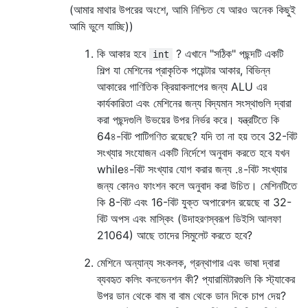
(আমার মাথার উপরের অংশে, আমি নিশ্চিত যে আরও অনেক কিছুই
আমি ভুলে যাচ্ছি))
কি আকার হবে
? এখানে "সঠিক" পছন্দটি একটি
int
শিল্প যা মেশিনের প্রাকৃতিক পয়েন্টার আকার, বিভিন্ন
আকারের গাণিতিক ক্রিয়াকলাপের জন্য ALU এর
কার্যকারিতা এবং মেশিনের জন্য বিদ্যমান সংস্থাগুলি দ্বারা
করা পছন্দগুলি উভয়ের উপর নির্ভর করে। যন্ত্রটিতে কি
64৪-বিট পাটিগণিত রয়েছে? যদি তা না হয় তবে 32-বিট
সংখ্যার সংযোজন একটি নির্দেশে অনুবাদ করতে হবে যখন
while৪-বিট সংখ্যার যোগ করার জন্য .৪-বিট সংখ্যার
জন্য কোনও ফাংশন কলে অনুবাদ করা উচিত। মেশিনটিতে
কি 8-বিট এবং 16-বিট যুক্ত অপারেশন রয়েছে বা 32-
বিট অপস এবং মাস্কিং (উদাহরণস্বরূপ ডিইসি আলফা
21064) আছে তাদের সিমুলেট করতে হবে?
মেশিনে অন্যান্য সংকলক, গ্রন্থাগার এবং ভাষা দ্বারা
ব্যবহৃত কলিং কনভেনশন কী? প্যারামিটারগুলি কি স্ট্যাকের
উপর ডান থেকে বাম বা বাম থেকে ডান দিকে চাপ দেয়?