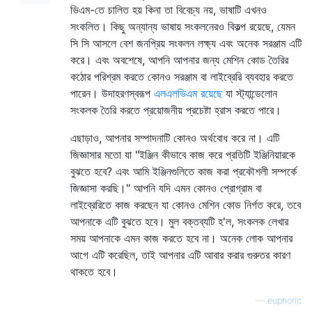
ভিএম-তে চালিত হয় কিনা তা বিবেচ্য নয়, ভাষাটি এখনও
সংকলিত। কিছু অন্যান্য ভাষায় সংকলনেরও বিকল্প রয়েছে, যেমন
সি সি আসলে বেশ জনপ্রিয় সংকলন লক্ষ্য এবং অনেক সরঞ্জাম এটি
করে। এবং অবশেষে, আপনি আপনার জন্য মেশিন কোড তৈরির
কঠোর পরিশ্রম করতে কোনও সরঞ্জাম বা লাইব্রেরি ব্যবহার করতে
পারেন। উদাহরণস্বরূপ
এলএলভিএম রয়েছে
যা স্ট্যান্ডেলোন
সংকলক তৈরি করতে প্রয়োজনীয় প্রচেষ্টা হ্রাস করতে পারে।
এছাড়াও, আপনার সম্পাদনাটি কোনও অর্থবোধ করে না। এটি
জিজ্ঞাসার মতো যা "ইঞ্জিন কীভাবে কাজ করে প্রতিটি ইঞ্জিনিয়ারকে
বুঝতে হবে? এবং আমি ইঞ্জিনগুলিতে কাজ করা প্রকৌশলী সম্পর্কে
জিজ্ঞাসা করছি।" আপনি যদি এমন কোনও প্রোগ্রাম বা
লাইব্রেরিতে কাজ করছেন যা কোনও মেশিন কোড নির্গত করে, তবে
আপনাকে এটি বুঝতে হবে। মুল বক্তব্যটি হ'ল, সংকলক লেখার
সময় আপনাকে এমন কাজ করতে হবে না। অনেক লোক আপনার
আগে এটি করেছিল, তাই আপনার এটি আবার করার গুরুতর কারণ
থাকতে হবে।
—
euphoric