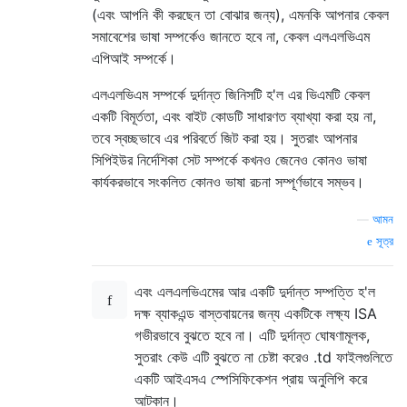
(এবং আপনি কী করছেন তা বোঝার জন্য), এমনকি আপনার কেবল
সমাবেশের ভাষা সম্পর্কেও জানতে হবে না, কেবল এলএলভিএম
এপিআই সম্পর্কে।
এলএলভিএম সম্পর্কে দুর্দান্ত জিনিসটি হ'ল এর ভিএমটি কেবল
একটি বিমূর্ততা, এবং বাইট কোডটি সাধারণত ব্যাখ্যা করা হয় না,
তবে স্বচ্ছভাবে এর পরিবর্তে জিট করা হয়। সুতরাং আপনার
সিপিইউর নির্দেশিকা সেট সম্পর্কে কখনও জেনেও কোনও ভাষা
কার্যকরভাবে সংকলিত কোনও ভাষা রচনা সম্পূর্ণভাবে সম্ভব।
—
আমন
সূত্র
এবং এলএলভিএমের আর একটি দুর্দান্ত সম্পত্তি হ'ল
দক্ষ ব্যাকএন্ড বাস্তবায়নের জন্য একটিকে লক্ষ্য ISA
গভীরভাবে বুঝতে হবে না। এটি দুর্দান্ত ঘোষণামূলক,
সুতরাং কেউ এটি বুঝতে না চেষ্টা করেও .td ফাইলগুলিতে
একটি আইএসএ স্পেসিফিকেশন প্রায় অনুলিপি করে
আটকান।