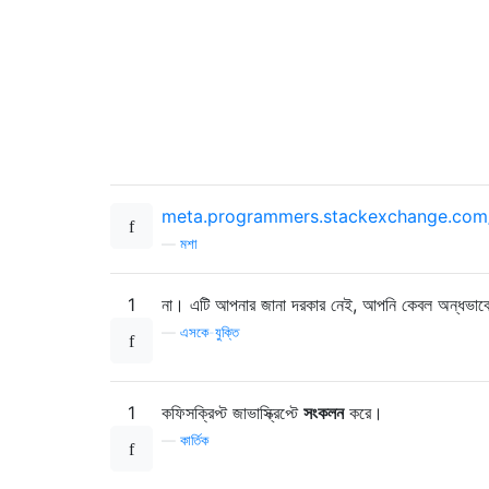
meta.programmers.stackexchange.com/q
—
মশা
1
না। এটি আপনার জানা দরকার নেই, আপনি কেবল অন্ধভাব
—
এসকে-যুক্তি
1
কফিসক্রিপ্ট জাভাস্ক্রিপ্টে
সংকলন
করে।
—
কার্তিক