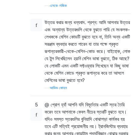
—
এসকে-লজিক
উত্তর করার জন্য ধন্যবাদ. প্রশ্ন: আমি আপনার উত্তর
এবং অন্যান্য উত্তরগুলি থেকে বুঝতে পারি যে সংকলক-
লেখককে মেশিন কোডটি বুঝতে হবে না, তিনি অন্য একটি
সরঞ্জাম ব্যবহার করতে পারেন যা তার পক্ষে প্রকৃত
রূপান্তরকারী-থেকে-মেশিন-কোড করে। যাইহোক, লোক
যে টুল লিখেছিলেন
হয়নি
মেশিন ভাষা বুঝতে, ঠিক আছে?
যে লোকটি এমন একটি সফ্টওয়্যার লিখেছেন যা কিছু ভাষা
থেকে মেশিন কোডে প্রকৃত রূপান্তর করে তা আসলে
মেশিনের ভাষা বুঝতে হবে?
—
আভিভ কোহন
5
@ প্রোগ হ্যাঁ আপনি যদি বিমূর্ততার একটি স্তর তৈরি
করেন তবে আপনাকে কেবল নীচের স্তরটি বুঝতে হবে।
যদিও সমস্ত স্তরগুলির বুনিয়াদি বোঝাপড়া কার্যকর হয়
তবে এটি সত্যিই প্রয়োজনীয় নয়। ট্রানজিস্টার ব্যবহার
করার জন্য আপনার কোয়ান্টাম পদার্থবিজ্ঞান বোঝার দরকার