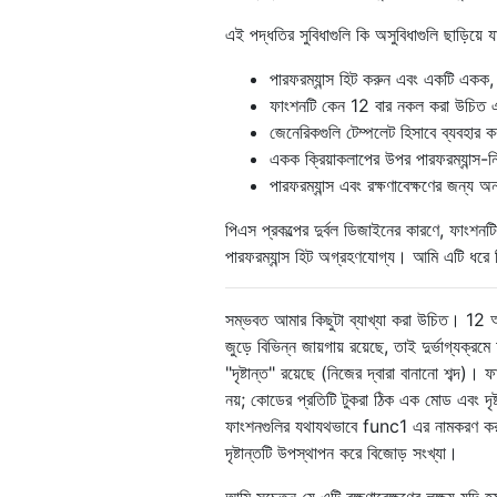
এই পদ্ধতির সুবিধাগুলি কি অসুবিধাগুলি ছাড়িয়ে 
পারফরম্যান্স হিট করুন এবং একটি একক, 
ফাংশনটি কেন 12 বার নকল করা উচিত এব
জেনেরিকগুলি টেম্পলেট হিসাবে ব্যবহার 
একক ক্রিয়াকলাপের উপর পারফরম্যান্স-ন
পারফরম্যান্স এবং রক্ষণাবেক্ষণের জন্য অন
পিএস প্রকল্পের দুর্বল ডিজাইনের কারণে, ফাংশনট
পারফরম্যান্স হিট অগ্রহণযোগ্য। আমি এটি ধরে 
সম্ভবত আমার কিছুটা ব্যাখ্যা করা উচিত। 12 অনু
জুড়ে বিভিন্ন জায়গায় রয়েছে, তাই দুর্ভাগ্য
"দৃষ্টান্ত" রয়েছে (নিজের দ্বারা বানানো শব্দ)
নয়; কোডের প্রতিটি টুকরা ঠিক এক মোড এবং দৃষ
ফাংশনগুলির যথাযথভাবে func1 এর নামকরণ করা 
দৃষ্টান্তটি উপস্থাপন করে বিজোড় সংখ্যা।
আমি সচেতন যে এটি রক্ষণাবেক্ষণের লক্ষ্য যদি 