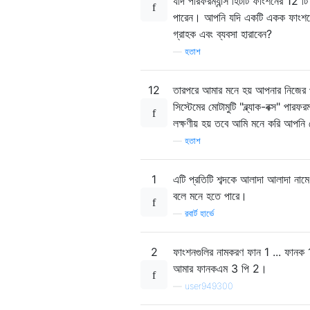
যদি পারফরম্যান্স হিটটি ফাংশনের 12 টি
পারেন। আপনি যদি একটি একক ফাংশনে (ব
গ্রাহক এবং ব্যবসা হারাবেন?
—
হতাশ
12
তারপরে আমার মনে হয় আপনার নিজের 
সিস্টেমের মোটামুটি "ব্ল্যাক-বক্স" পার
লক্ষণীয় হয় তবে আমি মনে করি আপন
—
হতাশ
1
এটি প্রতিটি শব্দকে আলাদা আলাদা নাম
বলে মনে হতে পারে।
—
রবার্ট হার্ভে
2
ফাংশনগুলির নামকরণ ফান 1 ... ফানক 1
আমার ফানকএম 3 পি 2।
—
user949300