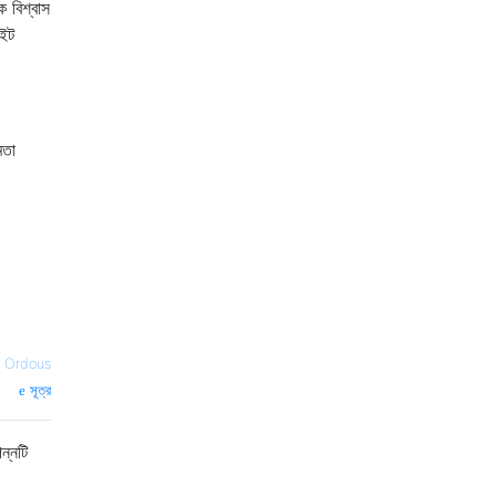
 বিশ্বাস
াইট
মতা
—
Ordous
সূত্র
ন্নটি