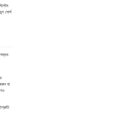
স্টেম
ুল সোর্স
 সম্ভব
্ড
করুন যা
োনও
িশ্রুতি