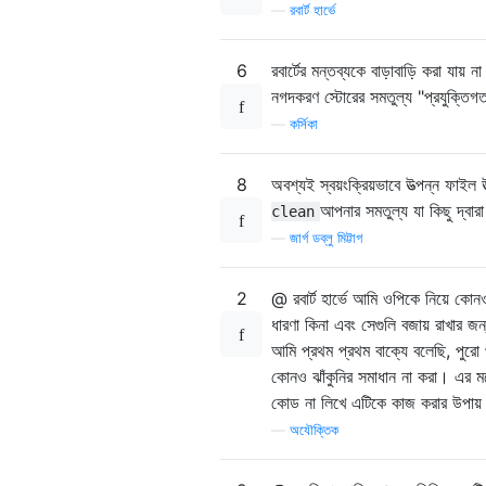
—
রবার্ট হার্ভে
6
রবার্টের মন্তব্যকে বাড়াবাড়ি করা যা
নগদকরণ স্টোরের সমতুল্য "প্রযুক্ত
—
কর্সিকা
8
অবশ্যই স্বয়ংক্রিয়ভাবে উত্পন্ন ফাইল
আপনার সমতুল্য যা কিছু দ্বা
clean
—
জার্গ ডব্লু মিট্টাগ
2
@ রবার্ট হার্ভে আমি ওপিকে নিয়ে কোন
ধারণা কিনা এবং সেগুলি বজায় রাখার জ
আমি প্রথম প্রথম বাক্যে বলেছি, পুরো
কোনও ঝাঁকুনির সমাধান না করা। এর মধ
কোড না লিখে এটিকে কাজ করার উপায় রয
—
অযৌক্তিক