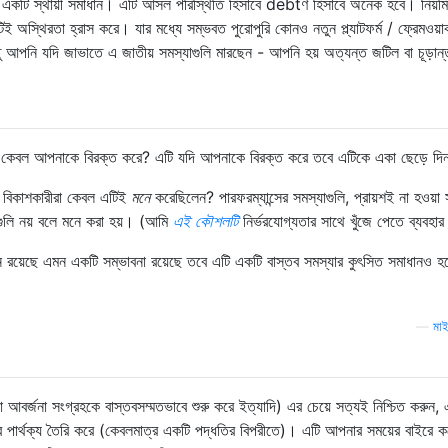
কটি স্থায়ী সমাধান। এটি আসল পরিস্থিতি হিসাবে debtণ হিসাবে অনেক হবে। নিয়ম
িই অস্থিরতা হ্রাস করে। যার মধ্যে সম্ভবত পুরোপুরি কোনও নতুন প্ল্যাটফর্ম / ফ্রেমওয়ার্
তু আপনি যদি জাভাতে এ জাতীয় সমস্যাগুলি মারছেন - আপনি হয় অত্যন্ত জটিল বা চূড়ান্
এটি কেবল আপনাকে বিরক্ত করে? এটি যদি আপনাকে বিরক্ত করে তবে এটিকে একা ছেড়ে দ
র্তী বিকাশকারীরা কেবল এটিই
মনে
করেছিলেন? পারফরম্যান্সের সমস্যাগুলি, প্রায়শই না হওয়া স
েগুলি নয় বলে মনে করা হয়। (আমি
এই কৌশলটি
নির্ভরযোগ্যতার সাথে খুঁজে পেতে ব্যবহার
 রয়েছে এমন একটি সম্ভাবনা রয়েছে তবে এটি একটি বাস্তব সমস্যার কুৎসিত সমাধানও হ
—
মা
 যা আবর্জনা সংগ্রহকে বাস্তবসম্মতভাবে শুরু করে ইত্যাদি) এর চেয়ে সত্যই নিশ্চিত করুন,
র পার্থক্য তৈরি করে (কেবলমাত্র একটি পদ্ধতির বিপরীতে)। এটি আপনার সময়ের বাইরে ক