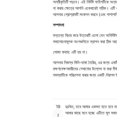
অস্বীকৃতিটি পড়বে। এই নির্দিষ্ট ফাইলটিকে অন
না করার ক্ষেত্রে আপনি একেবারেই সঠিক। এটি ওয
আপনার প্রোগ্রামটি সংকলন করবে (এবং পাশাপাশি
সম্পাদনা
মন্তব্যে বিচার করে উত্তরটি এলো যেন অনির্দিষ্
সমালোচনামূলক অংশগুলিতে স্থাপন করা ঠিক 
সোজা কথায়: এটি হয় না।
আপনার নিজস্ব মিনি-ভাষা তৈরির, এর জন্য একট
রক্ষণাবেক্ষণকারীদের শেখানোর উল্লেখ না করা দী
সমস্যাটিকে পরিচালনা করার জন্য একটি
নিরাপদ
উ
19
দুঃখিত, তবে আমার একমত হতে হবে না 
আমার কাছে মনে হচ্ছে এটিতে মূল সমা