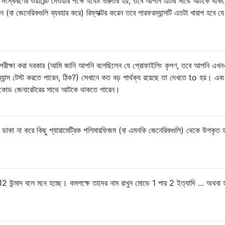
 সংস্করণের ওয়ারেন্ট দেওয়ার পক্ষে যথেষ্ট গুরুতর হয়, তবে আপনি এটির সাথে আটকে থাক
া জেনেরিকগুলি ব্যবহার করে) রিফ্যাক্টর করেন তবে পারফরম্যান্সটি এতটা খারাপ হবে য
পরীক্ষা করা দরকার (আমি জানি আপনি বলেছিলেন যে প্রোফাইলিং কৃপণ, তবে আপনি এখন
ফরম্যান্স টেস্ট করতে পারেন, ঠিক?) সেখানে কত বড় পার্থক্য রয়েছে তা দেখতে to হয়। এব
ি কোড জেনারেটরের সাথে আটকে থাকতে পারেন।
ে ডাকা না করে কিছু প্যারামেট্রিক পলিমারফিজম (বা এমনকি জেনেরিকগুলি) থেকে উপকৃত 
2 উন্মাদ বলে মনে হচ্ছে। কমপক্ষে তাদের নাম রাখুন মোডে 1 পার 2 ইত্যাদি ... অথবা 