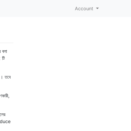
Account
র বলা
2 টি
াই। তবে
ণকারী,
ইলের
troduce