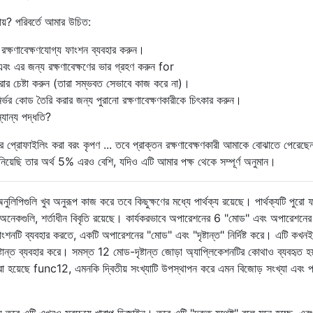
যায়? পরিবর্তে আমার উচিত:
রক্ষণাবেক্ষণযোগ্য ফাংশন ব্যবহার করুন।
ং এর জন্য রক্ষণাবেক্ষণের ভার গ্রহণ করুন for
করার চেষ্টা করুন (তারা সম্ভবত সেভাবে কাজ করে না)।
ির্ভর কোড তৈরি করার জন্য পুরানো রক্ষণাবেক্ষণকারীকে চিৎকার করুন।
্যান্য পদ্ধতি?
ির প্রোফাইলিং করা বরং কৃপণ ... তবে প্রাক্তন রক্ষণাবেক্ষণকারী আমাকে বোঝাতে পেরেছে
নিয়েছি তার অর্থ 5% এরও বেশি, যদিও এটি আমার পক্ষ থেকে সম্পূর্ণ অনুমান।
লিপিগুলি খুব অনুরূপ কাজ করে তবে কিছুক্ষণের মধ্যে পার্থক্য রয়েছে। পার্থক্যটি পুরো 
ক্রমে অনেকগুলি, শর্তাধীন বিবৃতি রয়েছে। কার্যকরভাবে অপারেশনের 6 "মোড" এবং অপারেশনে
। ফাংশনটি ব্যবহার করতে, একটি অপারেশনের "মোড" এবং "দৃষ্টান্ত" নির্দিষ্ট করে। এটি কখ
্টান্ত ব্যবহার করে। সমস্ত 12 মোড-দৃষ্টান্ত জোড়া অ্যাপ্লিকেশনটির কোথাও ব্যবহৃত হ
হয়েছে func12, এমনকি দ্বিতীয় সংখ্যাটি উপস্থাপন করে এমন বিজোড় সংখ্যা এবং প
হয় তবে এটি এখনও সবচেয়ে খারাপ ডিজাইন। তবে এটি "দ্রুত যথেষ্ট" বলে মনে হচ্ছে, এব