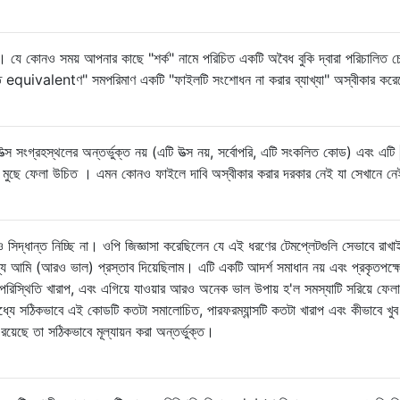
য় না। যে কোনও সময় আপনার কাছে "শর্ক" নামে পরিচিত একটি অবৈধ বুকি দ্বারা পরিচালিত 
িগত equivalentণ" সমপরিমাণ একটি "ফাইলটি সংশোধন না করার ব্যাখ্যা" অস্বীকার কর
 উত্স সংগ্রহস্থলের অন্তর্ভুক্ত নয় (এটি উত্স নয়, সর্বোপরি, এটি সংকলিত কোড) এবং এটি
রা মুছে ফেলা উচিত । এমন কোনও ফাইলে দাবি অস্বীকার করার দরকার নেই যা সেখানে নে
ও সিদ্ধান্ত নিচ্ছি না। ওপি জিজ্ঞাসা করেছিলেন যে এই ধরণের টেমপ্লেটগুলি সেভাবে রাখ
ন্য আমি (আরও ভাল) প্রস্তাব দিয়েছিলাম। এটি একটি আদর্শ সমাধান নয় এবং প্রকৃতপক্ষ
 পরিস্থিতি খারাপ, এবং এগিয়ে যাওয়ার আরও অনেক ভাল উপায় হ'ল সমস্যাটি সরিয়ে ফেলা
্যে সঠিকভাবে এই কোডটি কতটা সমালোচিত, পারফরম্যান্সটি কতটা খারাপ এবং কীভাবে খুব
়েছে তা সঠিকভাবে মূল্যায়ন করা অন্তর্ভুক্ত।