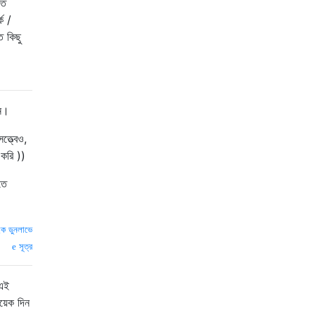
িত
ক /
ত কিছু
িন।
ত্ত্বেও,
 করি ))
তে
ইক ডুনলাভে
সূত্র
 এই
য়েক দিন