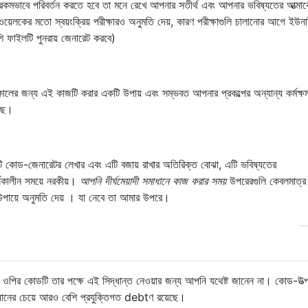
্যরকমভাবে পরিবর্তন করতে হবে তা মনে রেখে আপনার সতীর্থ এবং আপনার ভবিষ্যতের আত্মাকে
়েলকের মতো স্বয়ংক্রিয় পরীক্ষারও অনুমতি দেয়, কারণ পরীক্ষাগুলি চালানোর আগে ইউন
 ফাইলটি পুনরায় জেনারেট করবে)
টকালের জন্য এই কাজটি করার একটি উপায় এবং সম্ভবত আপনার প্রকল্পের অন্যান্য কর্মক্ষ
আছে।
ি কোড-জেনারেটর লেখার এবং এটি বজায় রাখার অতিরিক্ত বোঝা, এটি ভবিষ্যতের
র্ঘকালীন সময়ে নরকীয়।
আপনি দীর্ঘমেয়াদী সমাধানে কাজ করার সময়
উপরেরগুলি কেবলমাত্র
পায়ে অনুমতি দেয় । যা নেবে তা আমার উপরে।
ওপির কোডটি তার পক্ষে এই সিদ্ধান্ত নেওয়ার জন্য আপনি যথেষ্ট জানেন না। কোড-উত্প
ধানের চেয়ে আরও বেশি প্রযুক্তিগত debtণ রয়েছে।