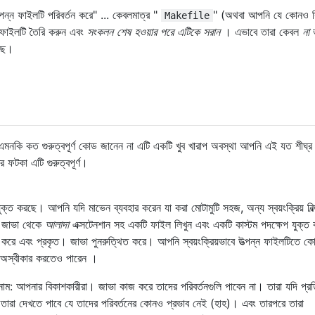
ত্পন্ন ফাইলটি পরিবর্তন করে" ... কেবলমাত্র "
" (অথবা আপনি যে কোনও সি
Makefile
় ফাইলটি তৈরি করুন এবং
সংকলন শেষ হওয়ার পরে এটিকে সরান
। এভাবে তারা কেবল
না
ভ
ছে।
এমনকি কত গুরুত্বপূর্ণ কোড জানেন না এটি একটি খুব খারাপ অবস্থা আপনি এই যত শীঘ্র
্র ফটকা এটি গুরুত্বপূর্ণ।
ুক্ত করছে। আপনি যদি মাভেন ব্যবহার করেন যা করা মোটামুটি সহজ, অন্য স্বয়ংক্রিয় বিল
। জাভা থেকে
আলাদা
এক্সটেনশান সহ একটি ফাইল লিখুন এবং একটি কাস্টম পদক্ষেপ যুক্ত 
করে এবং প্রকৃত। জাভা পুনরুত্থিত করে। আপনি স্বয়ংক্রিয়ভাবে উত্পন্ন ফাইলটিতে ক
অস্বীকার করতেও পারেন ।
নাম: আপনার বিকাশকারীরা। জাভা কাজ করে তাদের পরিবর্তনগুলি পাবেন না। তারা যদি প্রত
 তারা দেখতে পাবে যে তাদের পরিবর্তনের কোনও প্রভাব নেই (হাহ)। এবং তারপরে তারা