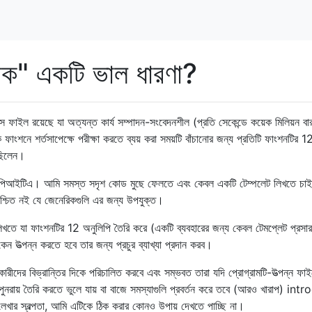
পক" একটি ভাল ধারণা?
 ফাইল রয়েছে যা অত্যন্ত কার্য সম্পাদন-সংবেদনশীল (প্রতি সেকেন্ডে কয়েক মিলিয়ন বা
একক ফাংশনে শর্তসাপেক্ষে পরীক্ষা করতে ব্যয় করা সময়টি বাঁচানোর জন্য প্রতিটি ফাংশনটির 1
েছিলেন।
একটি পিআইটিএ। আমি সমস্ত সদৃশ কোড মুছে ফেলতে এবং কেবল একটি টেম্পলেট লিখতে চ
িশ্চিত নই যে জেনেরিকগুলি এর জন্য উপযুক্ত।
 লিখতে যা ফাংশনটির 12 অনুলিপি তৈরি করে (একটি ব্যবহারের জন্য কেবল টেমপ্লেট প্রসার
েন উত্পন্ন করতে হবে তার জন্য প্রচুর ব্যাখ্যা প্রদান করব।
ারীদের বিভ্রান্তির দিকে পরিচালিত করবে এবং সম্ভবত তারা যদি প্রোগ্রামটি-উত্পন্ন ফা
ুনরায় তৈরি করতে ভুলে যায় বা বাজে সমস্যাগুলি প্রবর্তন করে তবে (আরও খারাপ) in
় লেখার স্বল্পতা, আমি এটিকে ঠিক করার কোনও উপায় দেখতে পাচ্ছি না।