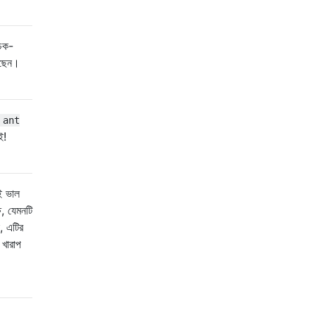
চেক-
েছেন।
ant
ই!
াই ভাল
ে, যেমনটি
, এটির
 খারাপ