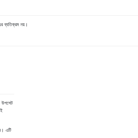
র ব্যতিক্রম নয়।
ি উপসেট
াই
াম। এটি