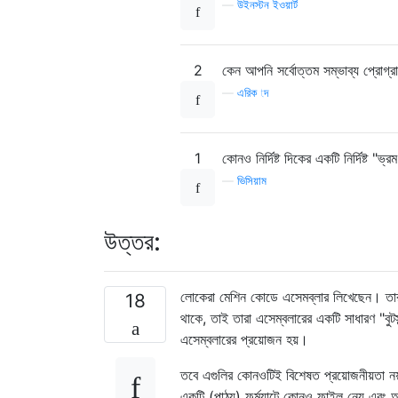
—
উইনস্টন ইওয়ার্ট
// Jump instructions cannot be
// the label when we encounter
2
কেন আপনি সর্বোত্তম সম্ভাব্য প্রোগ্
// that jump instruction appea
// with the label "loop" in th
—
এরিক tদ
// instructions must be stored
struct
 jumpinstruction   

{
1
কোনও নির্দিষ্ট দিকের একটি নির্দিষ্ট "ভ
int
 location
;
—
ভিসিয়াম
char
*
label
;
};
struct
 jumpinstruction jum
উত্তর:
int
 noofjumps
=
0
;
//number
লোকেরা মেশিন কোডে এসেমব্লার লিখেছেন। তারা
18
থাকে, তাই তারা এসেম্বলারের একটি সাধারণ "বুটস্ট
// The list of variables in .d
এসেম্বলারের প্রয়োজন হয়।
struct
 variable

{
তবে এগুলির কোনওটিই বিশেষত প্রয়োজনীয়তা নয
int
 location
;
একটি (পাঠ্য) ফর্ম্যাটে কোনও ফাইল নেয় এবং 