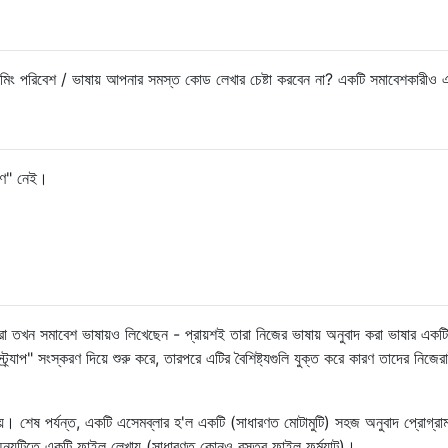
 assembled readily because we may not know the value of 
ed a jump instruction. This happens if the label used by
রামিং পরিবেশ / ভাষায় আপনার সমস্ত কোড লেখার চেষ্টা করবেন না? একটি সমাবেশকারীও এ
r below that jump instruction. This is the situation 
e example program above. Hence, the location of jump 
.
্রমণ" নেই।
ptable
[
100
];
//There can be at most 100 jumps
 of jumps encountered during assembly.    
 তখন সমাবেশ ভাষায়ও লিখেছেন - প্রায়শই তারা নিজের ভাষায় অনুবাদ করা ভাষার একট
্র্যাপ" সংস্করণ দিয়ে শুরু করে, তারপরে এটির বৈশিষ্ট্যগুলি যুক্ত করে কারণ তাদের নিজের
ata section and their locations.
়। শেষ পর্যন্ত, একটি এসেমব্লার হ'ল একটি (সাধারণত মোটামুটি) সহজ অনুবাদ প্রোগ্র
অন্যটিতে একটি ফাইল লেখায় (সাধারণত কোনও বস্তুর ফাইল ফর্ম্যাট)।