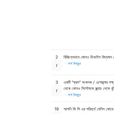
char
*
op1
,
*
op2
,
*
op3
,
*
la
char
 ch
;
int
  chch
;
int
 program
[
1000
];
int
 counter
=
0
;
//holds th
// A label is a symbol which m
2
বিচ্ছিন্নভাবে কোনও ডিভাইস বিদ্যমান ন
// program above, the string "
—
লার্স ভিক্লুন্ড
struct
 label  

{
int
 location
;
3
একটি "ক্রস" সংকলক / এসেম্ব্লার লক্ষ্
char
*
label
;
};
থেকে কোনও সিস্টেমকে স্ক্র্যাচ থেকে 
struct
 label labeltable
[
50
—
লার্স ভিক্লুন্ড
int
 nooflabels 
=
0
;
//num
19
আপনি কি সি এর পরিবর্তে মেশিন কো