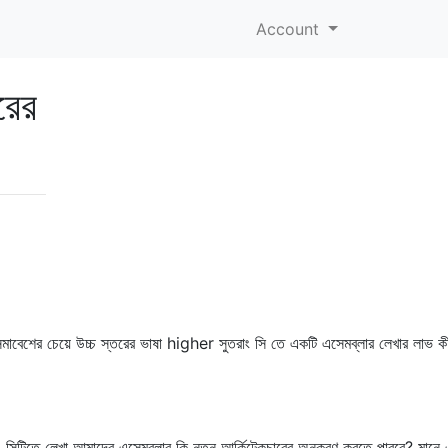
Account
রের
মাবেশের চেয়ে উচ্চ স্তরের ভাষা higher সুতরাং সি তে একটি এসেমব্লার লেখার লাভ ক
। সিটিতে লেখা আমাদের এসেমব্লার কি নতুন আর্কিটেকচারের অনুকরণ করতে পারবে? মানে 