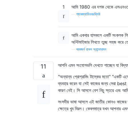
1
আমি 1980 এর দশক থেকে এসএনওবোল
—
প্যাকম্যানিনবডব্লিউ
    fp 
=
 fopen
(
"name_of_progra
আমি একবার হাসকলে একটি সংকলক লিখে
if
(
fp 
!=
 NULL
)
অপ্টিমাইজার লিখতে তুচ্ছ সহজ করে 
{
—
থরবজর্ন রাভন অ্যান্ডারসন
while
(
fgets
(
line
,
sizeo
{
            token
=
strtok
(
line
,
আপনি এমন সংযোগগুলি দেখতে পাচ্ছেন যা বিদ্
11
if
(
strcmp
(
token
,
"
break
;
"অন্যান্য প্রোগ্রামিং টাস্কের মতো" "একটি এসে
}
ব্যবহার করেন যা সেই কাজের জন্য সেরা best এ
while
(
fgets
(
line
,
sizeo
কারণ নেই। সি আসলে বেশ নিচু স্তরে এবং আমি
{
            token
=
strtok
(
line
,
সংসদীয় ভাষা আসলে এই জাতীয় কোনও কাজের জন্য
ক্ষেত্রে খুব বিরল। কেবলমাত্র যখন আপনার এমন 
//============================
while
(
token
)
{
if
(
strcmp
(
tok