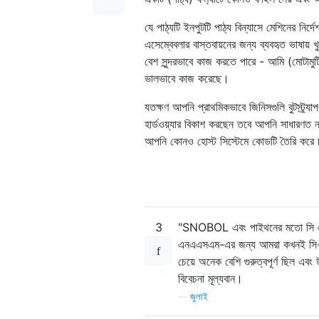
char
*
name
;
};
যে পাঠ্যটি ইনপুটটি পাঠ্য বিন্যাসে মেশিনের নির
struct
 variable variableta
এসেম্বেবলার বাস্তবায়নের জন্য ব্যবহৃত ভাষায
int
 noofvariables 
=
0
;
বেশ সুন্দরভাবে কাজ করতে পারে - আমি (মোটামু
ভালভাবে কাজ করেছে।
যতক্ষণ আপনি প্রাথমিকভাবে জিনিসগুলি বুটস্ট্র
হার্ডওয়্যার বিকাশ করছেন তবে আপনি সাধারণত ন
//Variables and labels are us
আপনি কোনও হোস্ট সিস্টেমে কোডটি তৈরি করে 
//The memory for the variables
//Hence their addresses are no
//a label may not be known whe
//Hence, the location of the l
//modified when we discover th
struct
 ldiinstruction   

3
"SNOBOL এবং পাইথনের মতো সি এর চে
{
এনএএসএম-এর জন্য আমরা কখনই সি-এর 
int
 location
;
চেয়ে অনেক বেশি গুরুত্বপূর্ণ ছিল এ
char
*
name
;
বিবেচনা মূল্যবান।
};
struct
 ldiinstruction ldit
—
জুলাই
int
 noofldis
=
0
;