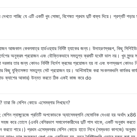
ok
(
NULL
,
"\n\t\r "
);
//get
দেখতে পাচ্ছি যে এটি একটি খুব সোজা, বিশেষত প্রথম দুটি বাক্য দিয়ে। প্রশ্নটি পড়ার 
ok
(
NULL
,
"\n\t\r "
);
//get
unter
]=
0x1000
+
hex2int
(
op1
);
//gen
//mov
]==
'0'
)&&(
op2
[
1
]==
'x'
))
//if 
m
[
counter
]=
hex2int
(
op2
+
2
)&
0xffff
;
//convert
রয়োজন আজকাল কেবলমাত্র হার্ডওয়্যার নির্দিষ্ট হ্যাকের জন্য। উদাহরণস্বরূপ, কিছু সিপিই
(
op2
[
0
])==
'-'
)
||
((
op2
[
0
]>=
'0'
)&&(
op2
[
0
]<=
'9'
)))
ির্দেশের অনুক্রম প্রয়োজন এবং যৌক্তিকভাবে সমতুল্য ক্রমটি যথেষ্ট ভাল নয়। খুব সুন্দর 
m
[
counter
]=
atoi
(
op2
)&
0xffff
;
//c
দরকার তার জন্য কোনও নির্দিষ্ট নির্দেশ ক্রমের প্রয়োজন হয় না এবং ফলস্বরূপ কোনও নির্দ
//i
শের কিছু যুক্তিসঙ্গত সমতুল্য সেট প্রয়োজন হয়। অপ্টিমাইজ করা সংকলকগুলি কার্যকর কার্
//
le
[
noofldis
].
location 
=
 counter
;
//recor
য়, কোড ক্যাশের আকার) উন্নত করতে ঠিক একই কাজ করে do
har
*)
malloc
(
sizeof
(
op2
));
//and 
(
op1
,
op2
);
//in t
le
[
noofldis
].
name 
=
 op1
;
ল? তারা কি মেশিন কোডে এসেমব্লার লিখছেন?
is
++;
 মেশিন ল্যাঙ্গুয়েজে প্রতিটি অপকোডকে অ্যাসেমব্লানি মেমোনিক দেওয়া হয় অর্থাৎ x86
//s
 সহজ করে তোলে (এনবি বেশিরভাগ সমাবেশকারীদের দুটি পাস থাকে, একটি অনুবাদ করতে 
 সমাধান করতে পারে।) প্রথম এসেম্বলবার মেশিন কোডে হাতে লিখে (সম্ভবত কাগজে) অনুবাদ
p
(
token
,
"ld"
)==
0
)
//------------LD INSTRUCTION-----
ে আরও ভাল সংস্করণ লেখা এবং একত্রিত হয়, নতুন বৈশিষ্ট্যগুলি এভাবে যুক্ত করা হয়