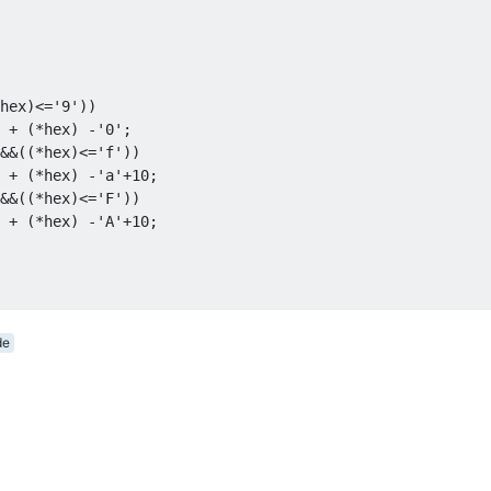
hex
)<=
'9'
))
+
(*
hex
)
-
'0'
;
&&((*
hex
)<=
'f'
))
+
(*
hex
)
-
'a'
+
10
;
&&((*
hex
)<=
'F'
))
+
(*
hex
)
-
'A'
+
10
;
de