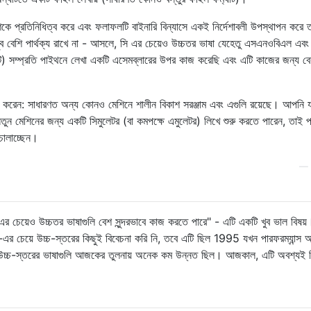
্দেশকে প্রতিনিধিত্ব করে এবং ফলাফলটি বাইনারি বিন্যাসে একই নির্দেশাবলী উপস্থাপন করে 
ble
[
50
];
//There can be 50 varables at most.
় খুব বেশি পার্থক্য রাখে না - আসলে, সি এর চেয়েও উচ্চতর ভাষা যেহেতু এসএনওবিএল এব
টি) সম্প্রতি পাইথনে লেখা একটি এসেমব্লারের উপর কাজ করেছি এবং এটি কাজের জন্য ব
্যাপ করেন: সাধারণত অন্য কোনও মেশিনে শালীন বিকাশ সরঞ্জাম এবং এগুলি রয়েছে। আপনি 
তুন মেশিনের জন্য একটি সিমুলেটর (বা কমপক্ষে এমুলেটর) লিখে শুরু করতে পারেন, তাই প
ed by ldi instructions.
চালাচ্ছেন।
 are traditionally allocated at the end of the code sect
t known when we assemble a ldi instruction. Also, the va
—
n we encounter a ldi instruction which uses that label.
di instructions must be kept, and these instructions mus
e address of the label or variable that it uses.
য়েও উচ্চতর ভাষাগুলি বেশ সুন্দরভাবে কাজ করতে পারে" - এটি একটি খুব ভাল বিষয়
চেয়ে উচ্চ-স্তরের কিছুই বিবেচনা করি নি, তবে এটি ছিল 1995 যখন পারফরম্যান্স
বং উচ্চ-স্তরের ভাষাগুলি আজকের তুলনায় অনেক কম উন্নত ছিল। আজকাল, এটি অবশ্যই বি
able
[
100
];