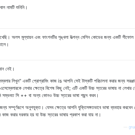
 নামটি শুনিনি।
m"
,
"r"
);
ছি। অলস মূল্যায়ন এবং ফাংশনটির শৃঙ্খলা উত্পন্ন মেশিন কোডের জন্য একটি পীফোল
তোলে।
f
 line
,
fp
)!=
 NULL
)
//skip till .code section
"\n\t\r "
);
যমান নেই।
.code"
)==
0
)
ম্বলার লিখুন" একটি প্রোগ্রামিং কাজ is আপনি সেই টাস্কটি পরিচালনা করার জন্য সরঞ্জা
সেম্বেলারকে লেখার ক্ষেত্রে বিশেষ কিছু নেই; এটি একটি উচ্চ স্তরের ভাষায় না লেখার
f
 line
,
fp
)!=
 NULL
)
 সম্ভবত সি ++ বা অন্য কোনও উচ্চ স্তরের ভাষা পছন্দ করব।
"\n\t\r "
);
//get the instruction mnemonic or label
 সম্পূর্ণরূপে অনুপযুক্ত। যেসব ক্ষেত্রে আপনি যুক্তিসঙ্গতভাবে ভাষা ব্যবহার করবেন 
কাজ করার দরকার হয় যা উচ্চ স্তরের ভাষায় প্রকাশ করা যায় না।
============   FIRST PASS  =============================
—
gna
en
,
"ldi"
)==
0
)
//---------------LDI INSTRUCTION---