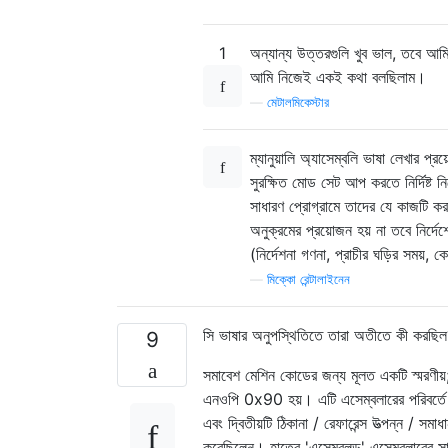
{
                    op1 
=
 strt
1
অন্যান্য উত্তরগুলি খুব ভাল, তবে আমি 
                    op2 
=
 strt
আমি নিজেই একই কথা বলছিলাম।
                    program
[
co
—
মেটালমিকেস্টার
                    counter
++;
if
((
op2
[
0
                        progra
ম্যানুয়ালি অ্যাসেম্বলি ভাষা লেখার প্
else
if
((
সুরক্ষিত মোড সেট আপ করতে নির্দিষ্ট ন
                        progra
সাধারণ প্রোগ্রামে তাদের যে কাজটি করা 
else
অনুক্রমের প্রয়োজন হয় না তবে নির্দে
{
                        lditab
(নির্দেশনা গণনা, প্রাচীর ঘড়ির সম
                        op1
=(
c
—
মিক্কো রেন্টালাইনেন
                        strcpy
                        lditab
সি ভাষার অনুপস্থিতিতে তারা অতীতে কী করছি
9
                        noofld
}
সমাবেশ মেশিন কোডের জন্য মূলত একটি স্মরণীয়;
                    counter
++;
এনওপি 0x90 হয়। এটি এসেম্বলারের পরিবর্তে
}
এবং দ্বিতীয়টি ঠিকানা / রেফারেন্স উত্পন্ন /
else
if
(
strcm
করেছিলেন। হাতের 'এসেম্বলড' এসেম্বলারের সাথ