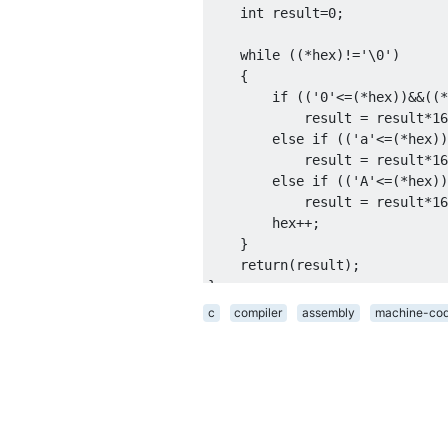
int
 result
=
0
;
while
((*
hex
)!=
'\0'
)
{
if
((
'0'
<=(*
hex
))&&((*
            result 
=
 result
*
16
else
if
((
'a'
<=(*
hex
))
            result 
=
 result
*
16
else
if
((
'A'
<=(*
hex
))
            result 
=
 result
*
16
        hex
++;
}
return
(
result
);
}
c
compiler
assembly
machine-co
main
()
{
FILE
*
fp
;
char
 line
[
100
];
char
*
token 
=
 NULL
;