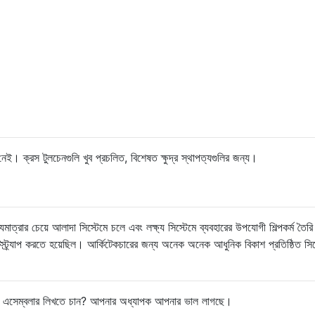
bel
;
e address of the machine code instruction
ark a location in a program. In the example 
েই। ক্রস টুলচেনগুলি খুব প্রচলিত, বিশেষত ক্ষুদ্র স্থাপত্যগুলির জন্য।
lpp", "loop" and "lp1" are labels.
যমাত্রার চেয়ে আলাদা সিস্টেমে চলে এবং লক্ষ্য সিস্টেমে ব্যবহারের উপযোগী শিল্পকর্ম তৈ
বুটস্ট্র্যাপ করতে হয়েছিল। আর্কিটেকচারের জন্য অনেক অনেক আধুনিক বিকাশ প্রতিষ্ঠিত সি
];
//there can be 50 labels at most in our programs
ber of labels encountered during assembly.
ডে এসেম্বলার লিখতে চান? আপনার অধ্যাপক আপনার ভাল লাগছে।