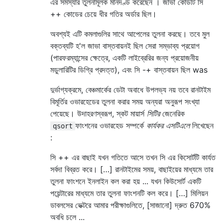
এর সমস্যার তুলনামূলক মানদণ্ড করেছেন । জাভা কোডটি সি
++ কোডের চেয়ে ধীর গতির অর্ডার ছিল।
অবশ্যই এটি কমলাগুলির সাথে আপেলের তুলনা করছে। তবে মুল
বক্তব্যটি হ'ল জাভা বাস্তবায়নই ছিল সেরা সম্ভাব্য প্রয়োগ
(পারফরম্যান্সের ক্ষেত্রে, একটি লাইব্রেরির জন্য প্রয়োজনীয়
মডুলারিটির ডিগ্রি প্রদত্ত), এবং সি -+ বাস্তবায়ন ছিল was
দুর্ভাগ্যক্রমে, বেঞ্চমার্কের ডেটা অবাধে উপলভ্য নয় তবে রানটাইম
বিমূর্তির ওভারহেডের তুলনা করার সময় অন্যরা অনুরূপ সংখ্যা
পেয়েছে। উদাহরণস্বরূপ, স্কট মায়ার্স
সিটির
জেনেরিক
ফাংশনের ওভারহেড সম্পর্কে
কার্যকর এসটিএলে
লিখেছেন
qsort
:
সি ++ এর বাছাই যখন গতিতে আসে তখন সি এর কিসোর্টটি কার্যত
সর্বদা বিব্রত করে। […] রানটাইমের সময়, বাছাইয়ের মাধ্যমে তার
তুলনা ফাংশনে ইনলাইন কল করা হয় ... যখন কিউসোর্ট একটি
পয়েন্টারের মাধ্যমে তার তুলনা ফাংশনটি কল করে। […] মিলিয়ন
ডাবলসের ভেক্টরে আমার পরীক্ষাগুলিতে, [সাজানো] দ্রুত 670%
অবধি চলে ...