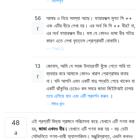
—
মেলোসুন
56
আমার এ নিয়ে সমস্যা আছে। ফায়ারফক্স মূলত সি ++
এবং এটির ধীরে লেখা হয়। এর অর্থ কি সি ++ ধীর? না,
এর অর্থ ফায়ারফক্স ধীর। বলা যে কোনও ভাষা ধীর গতির
কারণ এতে লেখা বৃহত্তম প্রোগ্রামটি বোকামি।
—
TheLQ
13
জোনাস, আমি যে সহজ উদাহরণটি খুঁজে পেতে পারি তা
ব্যবহার করে আমাকে কোনও খারাপ প্রোগ্রামার বানায়
না। যদি আপনি এমন একটি যাদু পদ্ধতি পেয়ে থাকেন যা
একটি ঝাঁকুনির চেয়েও কম সময়ে জাভা জিইউআই চালায়
তবে এগিয়ে যান এবং এটি প্রদর্শন করুন
।
—
পিটার বুটন
এই প্রশ্নটি মিথ্যা প্রাঙ্গনে পরিচালনা করে: যেখানে এটি গণনা করা
48
হয়,
জাভা এখনও ধীর।
যেখানে এটি গণনা করা হয় - বড় ডেটা
সেটগুলিতে গণনা-ভারী অ্যালগরিদম। মঞ্জুরিপ্রাপ্ত, এগুলি কখনও