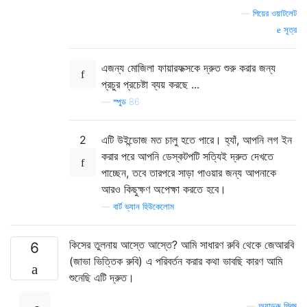
—
পিয়ের ওয়াটলেট
সূত্র
এজন্য মোজিলা ফায়ারফক্সকে দ্রুত শুরু করার জন্য
প্রচুর প্রচেষ্টা ব্যয় করছে ...
—
স্পুড 86
2
এটি উইন্ডোজ মত চালু হতে পারে। হ্যাঁ, আপনি লগ ইন
করার পরে আপনি ডেস্কটপটি সত্যিই দ্রুত দেখতে
পাচ্ছেন, তবে তারপরে সাড়া পাওয়ার জন্য আপনাকে
আরও কিছুক্ষণ অপেক্ষা করতে হবে।
—
বার্ট ভ্যান হিউকেলোম
কিসের তুলনায় আস্তে আস্তে? আমি সাধারণ রুবি থেকে জেআরবি
6
(জাভা ভিত্তিক রুবি) এ পরিবর্তন করার কথা ভাবছি কারণ আমি
শুনেছি এটি দ্রুত।
—
অ্যান্ড্রু গ্রিম