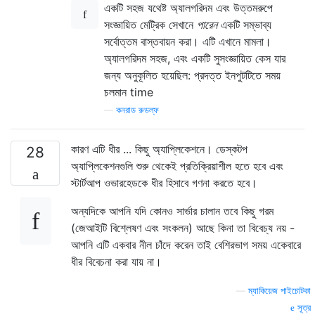
একটি সহজ যথেষ্ট অ্যালগরিদম এবং উত্তমরুপে
সংজ্ঞায়িত মেট্রিক সেখানে
পারেন
একটি সম্ভাব্য
সর্বোত্তম বাস্তবায়ন করা। এটি এখানে মামলা।
অ্যালগরিদম সহজ, এবং একটি সুসংজ্ঞায়িত কেস যার
জন্য অনুকূলিত হয়েছিল: প্রদত্ত ইনপুটটিতে সময়
চলমান time
—
কনরাড রুডল্ফ
কারণ এটি ধীর ... কিছু অ্যাপ্লিকেশনে। ডেস্কটপ
28
অ্যাপ্লিকেশনগুলি শুরু থেকেই প্রতিক্রিয়াশীল হতে হবে এবং
স্টার্টআপ ওভারহেডকে ধীর হিসাবে গণনা করতে হবে।
অন্যদিকে আপনি যদি কোনও সার্ভার চালান তবে কিছু গরম
(জেআইটি বিশ্লেষণ এবং সংকলন) আছে কিনা তা বিবেচ্য নয় -
আপনি এটি একবার নীল চাঁদে করেন তাই বেশিরভাগ সময় একেবারে
ধীর বিবেচনা করা যায় না।
—
ম্যাকিয়েজ পাইচোটকা
সূত্র