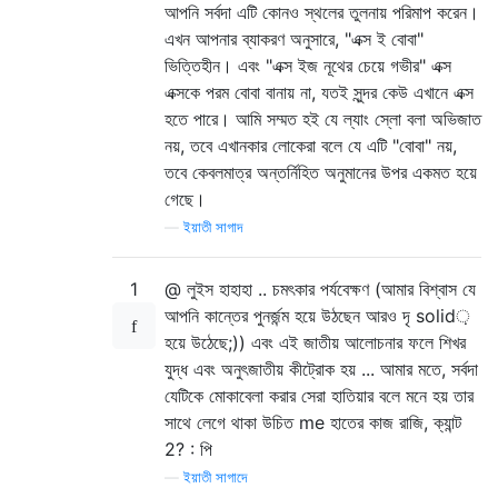
আপনি সর্বদা এটি কোনও স্থলের তুলনায় পরিমাপ করেন।
এখন আপনার ব্যাকরণ অনুসারে, "এক্স ই বোবা"
ভিত্তিহীন। এবং "এক্স ইজ নূথের চেয়ে গভীর" এক্স
এক্সকে পরম বোবা বানায় না, যতই সুন্দর কেউ এখানে এক্স
হতে পারে। আমি সম্মত হই যে ল্যাং স্লো বলা অভিজাত
নয়, তবে এখানকার লোকেরা বলে যে এটি "বোবা" নয়,
তবে কেবলমাত্র অন্তর্নিহিত অনুমানের উপর একমত হয়ে
গেছে।
—
ইয়াতী সাগাদ
1
@ লুইস হাহাহা .. চমৎকার পর্যবেক্ষণ (আমার বিশ্বাস যে
আপনি কান্তের পুনর্জন্ম হয়ে উঠছেন আরও দৃ solid়
হয়ে উঠেছে;)) এবং এই জাতীয় আলোচনার ফলে শিখর
যুদ্ধ এবং অনুৎজাতীয় কীট্রোক হয় ... আমার মতে, সর্বদা
যেটিকে মোকাবেলা করার সেরা হাতিয়ার বলে মনে হয় তার
সাথে লেগে থাকা উচিত me হাতের কাজ রাজি, ক্যান্ট
2? : পি
—
ইয়াতী সাগাদে