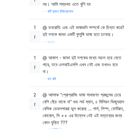
নয়। আমি সম্ভবত এতে খুশি হব
—
বার্ট ভ্যান হিউকেলোম
1
@ ডনরোবি: এবং এই ভাষাগুলি সম্পর্কে কে চিন্তা করে?
দুই দশকে জাভা একটি কুলুঙ্গি ভাষা হতে চলেছে।
—
aasc
1
@ আকাশ - জাভা দুই দশকের মধ্যে অচল হয়ে যেতে
পারে, তবে এলআইএসপি এখন নেই এবং তখনও হবে
না।
—
ডন রবি
2
@ আাসাক "প্রোগ্রামিং ভাষা সাধারণত প্রজন্মের চেয়ে
বেশি বেঁচে থাকে না" গুড লর্ড ম্যান, ৫ মিলিয়ন ভিজ্যুয়াল
বেসিক ডেভলপাররা ভুল করেছে ... পার্ল, লিস্প, ফোর্টরান,
কোবোল, সি ++ এর উল্লেখ নেই এই মন্তব্যের জন্য
কোন যুক্তি ???