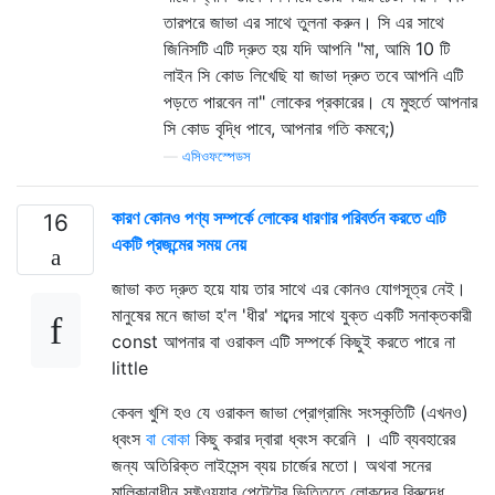
তারপরে জাভা এর সাথে তুলনা করুন। সি এর সাথে
জিনিসটি এটি দ্রুত হয় যদি আপনি "মা, আমি 10 টি
লাইন সি কোড লিখেছি যা জাভা দ্রুত তবে আপনি এটি
পড়তে পারবেন না" লোকের প্রকারের। যে মুহুর্তে আপনার
সি কোড বৃদ্ধি পাবে, আপনার গতি কমবে;)
—
এসিওফস্পেডস
কারণ কোনও পণ্য সম্পর্কে লোকের ধারণার পরিবর্তন করতে এটি
16
একটি প্রজন্মের সময় নেয়
জাভা কত দ্রুত হয়ে যায় তার সাথে এর কোনও যোগসূত্র নেই।
মানুষের মনে জাভা হ'ল 'ধীর' শব্দের সাথে যুক্ত একটি সনাক্তকারী
const আপনার বা ওরাকল এটি সম্পর্কে কিছুই করতে পারে না
little
কেবল খুশি হও যে ওরাকল জাভা প্রোগ্রামিং সংস্কৃতিটি (এখনও)
ধ্বংস
বা বোকা
কিছু করার দ্বারা ধ্বংস করেনি । এটি ব্যবহারের
জন্য অতিরিক্ত লাইসেন্স ব্যয় চার্জের মতো। অথবা সনের
মালিকানাধীন সফ্টওয়্যার পেটেন্টের ভিত্তিতে লোকদের বিরুদ্ধে