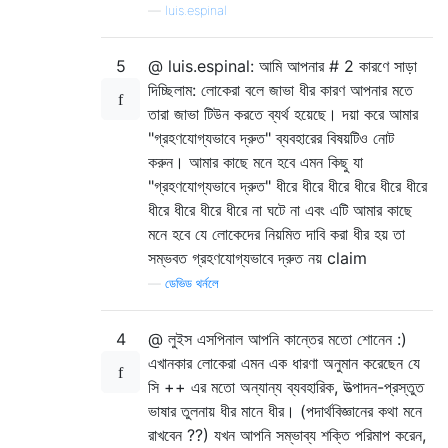
—
luis.espinal
5
@ luis.espinal: আমি আপনার # 2 কারণে সাড়া
দিচ্ছিলাম: লোকেরা বলে জাভা ধীর কারণ আপনার মতে
তারা জাভা টিউন করতে ব্যর্থ হয়েছে। দয়া করে আমার
"গ্রহণযোগ্যভাবে দ্রুত" ব্যবহারের বিষয়টিও নোট
করুন। আমার কাছে মনে হবে এমন কিছু যা
"গ্রহণযোগ্যভাবে দ্রুত" ধীরে ধীরে ধীরে ধীরে ধীরে ধীরে
ধীরে ধীরে ধীরে ধীরে না ঘটে না এবং এটি আমার কাছে
মনে হবে যে লোকেদের নিয়মিত দাবি করা ধীর হয় তা
সম্ভবত গ্রহণযোগ্যভাবে দ্রুত নয় claim
—
ডেভিড থর্নলে
4
@ লুইস এসপিনাল আপনি কান্তের মতো শোনেন :)
এখানকার লোকেরা এমন এক ধারণা অনুমান করেছেন যে
সি ++ এর মতো অন্যান্য ব্যবহারিক, উত্পাদন-প্রস্তুত
ভাষার তুলনায় ধীর মানে ধীর। (পদার্থবিজ্ঞানের কথা মনে
রাখবেন ??) যখন আপনি সম্ভাব্য শক্তি পরিমাপ করেন,