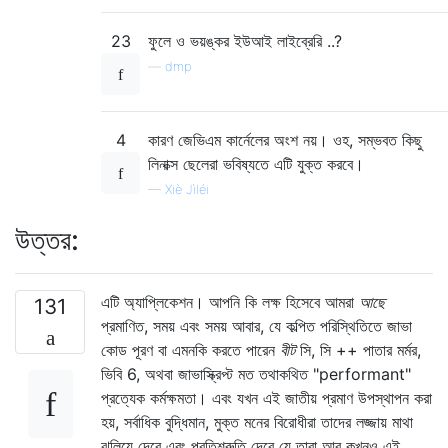
23
ফুলে ও ভয়ঙ্কর ইউআই লাইব্রেরি ..?
—
dmp
4
কারণ জেভিএম কার্নেলের অংশ নয়। ওহ, সম্ভবত কিছু
লিনাক্স ছেলেরা ভবিষ্যতে এটি যুক্ত করবে।
—
Xiè Jìléi
উত্তর:
এটি অ্যাপ্লিকেশন। আপনি কি লক্ষ হিসেবে আমরা
আছে
131
প্রমাণিত, সময় এবং সময় আবার, যে কল্পিত পরিস্থিতিতে জাভা
কোড পূরণ বা এমনকি করতে পারেন
বীট
সি, সি ++ পাতার মর্মর,
ভিবি 6, অথবা জাভাস্ক্রিপ্ট মত তথাকথিত "performant"
প্রত্যেক কর্মক্ষমতা। এবং যখন এই জাতীয় প্রমাণ উপস্থাপন করা
হয়, সর্বাধিক বুদ্ধিমান, মুক্ত মনের বিরোধীরা তাদের লজ্জায় মাথা
ঝুলিয়ে দেবে এবং প্রতিশ্রুতি দেবে যে তারা আর কখনও এই