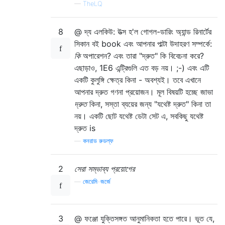
—
TheLQ
8
@ দ্য এলকিউ: উত্স হ'ল গোগল-ডারিং অ্যান্ড রিনার্টের
সিকান বই book এবং আপনার পাল্টা উদাহরণ সম্পর্কে:
কি
অপারেশন? এবং তারা "দ্রুত" কি বিবেচনা করে?
এছাড়াও, 1E6 এন্ট্রিগুলি এত বড় নয়। ;-) এবং এটি
একটি কুলুঙ্গি ক্ষেত্র কিনা - অবশ্যই। তবে এখানে
আপনার দ্রুত গণনা প্রয়োজন। মূল বিষয়টি হচ্ছে জাভা
দ্রুত
কিনা, সস্তা ব্যয়ের জন্য "যথেষ্ট দ্রুত" কিনা তা
নয়। একটি ছোট যথেষ্ট ডেটা সেট এ, সবকিছু যথেষ্ট
দ্রুত is
—
কনরাড রুডল্ফ
2
সেরা সম্ভাব্য প্রয়োগের
—
জেরেমি-জর্জে
3
@ ফঞ্জো যুক্তিসঙ্গত আনুমানিকতা হতে পারে। ভূত যে,