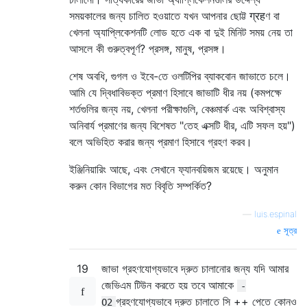
সময়কালের জন্য চালিত হওয়াতে যখন আপনার ছোট্ট ग्रहণ বা
খেলনা অ্যাপ্লিকেশনটি লোড হতে এক বা দুই মিনিট সময় নেয় তা
আসলে কী গুরুত্বপূর্ণ? প্রসঙ্গ, মানুষ, প্রসঙ্গ।
শেষ অবধি, গুগল ও ইবে-তে ওলটিপির ব্যাকবোন জাভাতে চলে।
আমি যে দ্বিধাবিভক্ত প্রমাণ হিসাবে জাভাটি ধীর নয় (কমপক্ষে
শর্তগুলির জন্য নয়, খেলনা পরীক্ষাগুলি, বেঞ্চমার্ক এবং অবিশ্বাস্য
অনিবার্য প্রমাণের জন্য বিশেষত "তেহ এক্সটি ধীর, এটি সফল হয়")
বলে অভিহিত করার জন্য প্রমাণ হিসাবে গ্রহণ করব।
ইঞ্জিনিয়ারিং আছে, এবং সেখানে ফ্যানবয়িজম রয়েছে। অনুমান
করুন কোন বিভাগের মত বিবৃতি সম্পর্কিত?
—
luis.espinal
সূত্র
19
জাভা গ্রহণযোগ্যভাবে দ্রুত চালানোর জন্য যদি আমার
জেভিএম টিউন করতে হয় তবে আমাকে
-
গ্রহণযোগ্যভাবে দ্রুত চালাতে সি ++ পেতে কোনও
O2