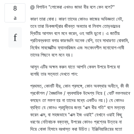
@ বিগাউন "লোকেরা এখনও জাভা ধীর বলে কেন বলে?"
8
কারণ তারা বোবা। কারণ তাদের কোনও কাজের অভিজ্ঞতা নেই,
তবে তারা ডিকজস্ট্রার জীবন্ত অবতার বা লিনাস তোড়ভাল্ডের
দ্বিতীয় আগমন বলে মনে করেন, ওহ আমি ডুনো। এ জাতীয়
প্রতিবন্ধকতা বলার কারণগুলি অনেক বেশি, তবে সাধারণত বোকামি,
নির্বোধ সাবজেক্টিভ ফ্যানবয়িজম এবং সংবেদনশীল মনোযোগ-দাবী
তাদের পিছনে বলে মনে হয়।
আসুন এটির অক্ষম করুন যাতে আপনি কেবল উপরে উপরে যা
বলেছি তার সত্যতা দেখতে পান:
প্রথমত, কোনটি ধীর, কোন প্রসঙ্গে, কোন অবস্থার অধীনে, কী কী
প্রকৌশল / বৈজ্ঞানিক / ব্যবসায়িক উদ্দেশ্য নিয়ে (
যেটি সফলভাবে
বলছেন
তা সফল
হয় না তাদের মধ্যে একটিও নয়।) যে কোনও
ব্যক্তি যে কোনও প্রযুক্তির জন্য "এক্স ধীর গতি" বলে মন্তব্য
করেন এক্স, বা সহজভাবে "এক্স ইজ ওয়াই" যেখানে ওয়াই কিছু
ধরণের নেতিবাচক বক্তব্য, উপরের কোনও প্রশ্নের উত্তর না
দিয়ে বোকা হিসাবে বরখাস্ত করা উচিত। ইঞ্জিনিয়ারিংয়ের মতো