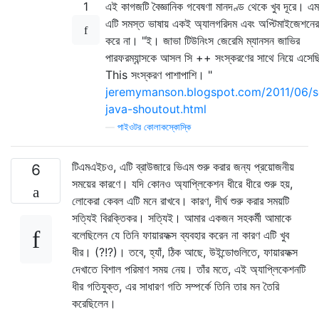
1
এই কাগজটি বৈজ্ঞানিক গবেষণা মানদণ্ড থেকে খুব দূরে। এ
এটি সমস্ত ভাষায় একই অ্যালগরিদম এবং অপ্টিমাইজেশনের
করে না। "ই। জাভা টিউনিংস জেরেমি ম্যানসন জাভির
পারফরম্যান্সকে আসল সি ++ সংস্করণের সাথে নিয়ে এসেছ
This সংস্করণ পাশাপাশি। "
jeremymanson.blogspot.com/2011/06/s
java-shoutout.html
—
পাইওটর কোলাকস্কোস্কি
টিএমএইচও, এটি ব্রাউজারে ভিএম শুরু করার জন্য প্রয়োজনীয়
6
সময়ের কারণে। যদি কোনও অ্যাপ্লিকেশন ধীরে ধীরে শুরু হয়,
লোকেরা কেবল এটি মনে রাখবে। কারণ, দীর্ঘ শুরু করার সময়টি
সত্যিই বিরক্তিকর। সত্যিই। আমার একজন সহকর্মী আমাকে
বলেছিলেন যে তিনি ফায়ারফক্স ব্যবহার করেন না কারণ এটি খুব
ধীর। (?!?)। তবে, হ্যাঁ, ঠিক আছে, উইন্ডোগুলিতে, ফায়ারফক্স
দেখাতে বিশাল পরিমাণ সময় নেয়। তাঁর মতে, এই অ্যাপ্লিকেশনটি
ধীর গতিযুক্ত, এর সাধারণ গতি সম্পর্কে তিনি তার মন তৈরি
করেছিলেন।