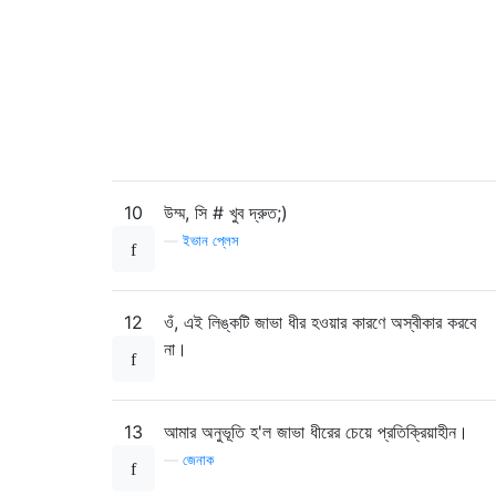
10
উম্ম, সি # খুব দ্রুত;)
—
ইভান প্লেস
12
ওঁ, এই লিঙ্কটি জাভা ধীর হওয়ার কারণে অস্বীকার করবে
না।
13
আমার অনুভূতি হ'ল জাভা ধীরের চেয়ে প্রতিক্রিয়াহীন।
—
জেনাক