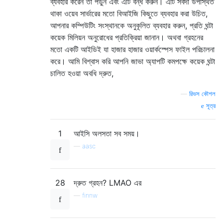
ব্যবহার করেন তা পড়ুন এবং এটি বন্ধ করুন। এটি সর্বদা উপস্থিত
থাকা ওয়েব সার্ভারের মতো বিআইজি কিছুতে ব্যবহার করা উচিত,
আপনার কম্পিউটিং সংস্থানকে অনুকূলিত ব্যবহার করুন, প্রতি ঘন্টা
কয়েক মিলিয়ন অনুরোধের প্রতিক্রিয়া জানান। অথবা গ্রহনের
মতো একটি আইডিই যা হাজার হাজার ওয়ার্কস্পেস ফাইল পরিচালনা
করে। আমি বিশ্বাস করি আপনি জাভা অ্যাপটি কমপক্ষে কয়েক ঘন্টা
চালিত হওয়া অবধি দ্রুত,
—
রিভস কৌশল
সূত্র
1
আইসি অলসতা সব সময়।
—
aasc
28
দ্রুত গ্রহন? LMAO এর
—
finnw