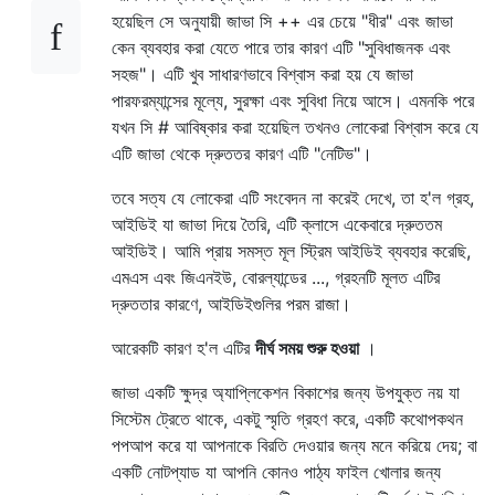
হয়েছিল সে অনুযায়ী জাভা সি ++ এর চেয়ে "ধীর" এবং জাভা
কেন ব্যবহার করা যেতে পারে তার কারণ এটি "সুবিধাজনক এবং
সহজ"। এটি খুব সাধারণভাবে বিশ্বাস করা হয় যে জাভা
পারফরম্যান্সের মূল্যে, সুরক্ষা এবং সুবিধা নিয়ে আসে। এমনকি পরে
যখন সি # আবিষ্কার করা হয়েছিল তখনও লোকেরা বিশ্বাস করে যে
এটি জাভা থেকে দ্রুততর কারণ এটি "নেটিভ"।
তবে সত্য যে লোকেরা এটি সংবেদন না করেই দেখে, তা হ'ল গ্রহ,
আইডিই যা জাভা দিয়ে তৈরি, এটি ক্লাসে একেবারে দ্রুততম
আইডিই। আমি প্রায় সমস্ত মূল স্ট্রিম আইডিই ব্যবহার করেছি,
এমএস এবং জিএনইউ, বোরল্যান্ডের ..., গ্রহনটি মূলত এটির
দ্রুততার কারণে, আইডিইগুলির পরম রাজা।
আরেকটি কারণ হ'ল এটির
দীর্ঘ সময় শুরু হওয়া
।
জাভা একটি ক্ষুদ্র অ্যাপ্লিকেশন বিকাশের জন্য উপযুক্ত নয় যা
সিস্টেম ট্রেতে থাকে, একটু স্মৃতি গ্রহণ করে, একটি কথোপকথন
পপআপ করে যা আপনাকে বিরতি দেওয়ার জন্য মনে করিয়ে দেয়; বা
একটি নোটপ্যাড যা আপনি কোনও পাঠ্য ফাইল খোলার জন্য