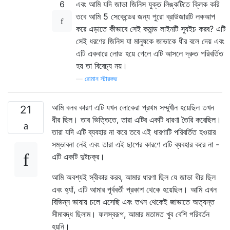
6
এবং আমি যদি জাভা জিনিস যুক্ত লিঙ্কটিতে ক্লিক করি
তবে আমি 5 সেকেন্ডের জন্য পুরো ব্রাউজারটি লকআপ
করে এড়াতে কীভাবে সেই কমান্ড লাইনটি স্যুইচ করব? এটি
সেই ধরণের জিনিস যা মানুষকে জাভাকে ধীর বলে দেয় এবং
এটি একবারে লোড হয়ে গেলে এটি আসলে দ্রুত পরিবর্তিত
হয় তা বিবেচ্য নয়।
—
রোমান স্টারকভ
আমি বলব কারণ এটি যখন লোকেরা প্রথম সম্মুখীন হয়েছিল তখন
21
ধীর ছিল। তার ভিত্তিতে, তারা এটির একটি ধারণা তৈরি করেছিল।
তারা যদি এটি ব্যবহার না করে তবে এই ধারণাটি পরিবর্তিত হওয়ার
সম্ভাবনা নেই এবং তারা এই ছাপের কারণে এটি ব্যবহার করে না -
এটি একটি দুষ্টচক্র।
আমি অবশ্যই স্বীকার করব, আমার ধারণা ছিল যে জাভা ধীর ছিল
এবং হ্যাঁ, এটি আমার পূর্ববর্তী প্রকাশ থেকে হয়েছিল। আমি এখন
বিভিন্ন ভাষায় চলে এসেছি এবং তখন থেকেই জাভাতে অত্যন্ত
সীমাবদ্ধ ছিলাম। ফলস্বরূপ, আমার মতামত খুব বেশি পরিবর্তন
হয়নি।