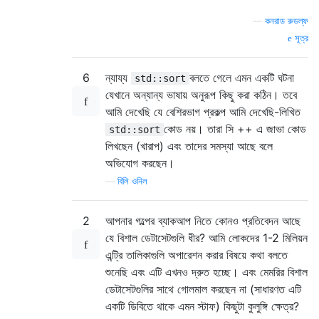
—
কনরাড রুডল্ফ
সূত্র
6
ন্যায্য
বলতে গেলে এমন একটি ঘটনা
std::sort
যেখানে অন্যান্য ভাষায় অনুরূপ কিছু করা কঠিন। তবে
আমি দেখেছি যে বেশিরভাগ প্রকল্প আমি দেখেছি-লিখিত
কোড নয়। তারা সি ++ এ জাভা কোড
std::sort
লিখছেন (খারাপ) এবং তাদের সমস্যা আছে বলে
অভিযোগ করছেন।
—
বিলি ওনিল
2
আপনার গল্পের ব্যাকআপ নিতে কোনও প্রতিবেদন আছে
যে বিশাল ডেটাসেটগুলি ধীর? আমি লোকদের 1-2 মিলিয়ন
এন্ট্রি তালিকাগুলি অপারেশন করার বিষয়ে কথা বলতে
শুনেছি এবং এটি এখনও দ্রুত হচ্ছে। এবং মেমরির বিশাল
ডেটাসেটগুলির সাথে গোলমাল করছেন না (সাধারণত এটি
একটি ডিবিতে থাকে এমন স্টাফ) কিছুটা কুলুঙ্গি ক্ষেত্র?