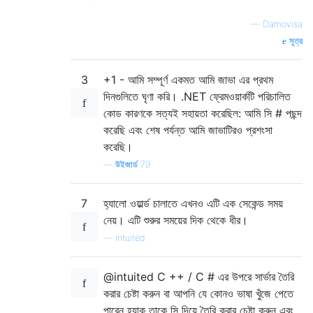
—
Damovisa
সূত্র
3
+1 - আমি সম্পূর্ণ একমত আমি জাভা এর প্রথম
দিনগুলিতে ঘৃণা করি। .NET ফ্রেমওয়ার্কটি পরিচালিত
কোড কারণকে সত্যই সহায়তা করেছিল: আমি সি # পছন্দ
করেছি এবং শেষ পর্যন্ত আমি জাভাটিরও প্রশংসা
করেছি।
—
উইজার্ড 79
7
হ্যালো ওয়ার্ল্ড চালাতে এখনও এটি এক সেকেন্ড সময়
নেয়। এটি শুরুর সময়ের দিক থেকে ধীর।
—
intuited
@intuited C ++ / C # এর উপরে সার্ভার তৈরি
করার চেষ্টা করুন বা আপনি যে কোনও ভাষা খুঁজে পেতে
পারেন হ্যাক তাকে সি দিয়ে তৈরি করার চেষ্টা করুন এবং