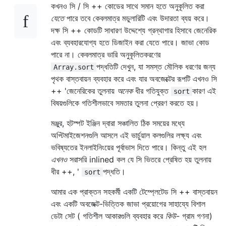
কখনও সি / সি ++ কোডের সাথে সমান হতে অনুকূলিত করা
যেতে
পারে তবে কেবলমাত্র মডুলারিটি এবং উদারতা ব্যয় করে।
দক্ষ সি ++ কোডটি সাধারণ উদ্দেশ্যে গ্রন্থাগার হিসাবে জেনেরিক
এবং ব্যবহারযোগ্য হতে ডিজাইন করা যেতে পারে। জাভা কোড
পারে না। কেবলমাত্র ভারি অনুকূলিতকরণের
পদ্ধতিটি দেখুন, যা সমস্ত মৌলিক ধরণের জন্য
Array.sort
পৃথক বাস্তবায়ন ব্যবহার করে এবং যার অবজেক্টের রূপটি এখনও সি
++ 'জেনেরিকের তুলনায়
অনেক
ধীর গতিযুক্ত
কারণ এই
sort
বিষয়গুলিকে গতিশীলভাবে সমতার তুলনা প্রেরণ করতে হয়।
মঞ্জুর, হটস্পট ইঞ্জিন দ্বারা সঞ্চালিত ঠিক সময়ের মধ্যে
অপ্টিমাইজেশনগুলি আসলে এই ভার্চুয়াল কলগুলির লক্ষ্য এবং
ভবিষ্যতের ইনলাইনিংয়ের পূর্বাভাস দিতে পারে। কিন্তু এই হল
এখনও
সরাসরি inlined কল যে সি ভিতরে প্রেষিত হয় তুলনায়
ধীর ++, '
পদ্ধতি।
sort
আমার এক প্রাক্তন সহকর্মী একটি টেম্প্লেটেড সি ++ বাস্তবায়ন
এবং একটি অবজেক্ট-ভিত্তিক জাভা প্রয়োগের সাহায্যে বিশাল
ডেটা সেট ( গতিশীল আকারগুলি ব্যবহার করে
কিউ-
গ্রাম গণনা)