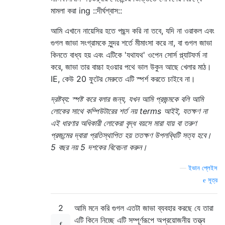
মামলা করা ing ::দীর্ঘশ্বাস::
আমি এখানে নায়েসির হতে পছন্দ করি না তবে, যদি না ওরাকল এবং
গুগল জাভা সংগ্রামকে সুন্দর শর্তে মীমাংসা করে না, বা গুগল জাভা
কিনতে বাধ্য হয় এবং এটিকে 'যথাযথ' ওপেন সোর্স প্ল্যাটফর্ম না
করে, জাভা তার বাচ্চা হওয়ার পথে ভাল উকুন আছে খেলার মাঠ।
IE, কেউ 20 ফুটের মেরুতে এটি স্পর্শ করতে চাইবে না।
দ্রষ্টব্য: স্পষ্ট করে বলার জন্য, যখন আমি প্রজন্মকে বলি আমি
লোকের সাথে কম্পিউটারের শর্ত নয় terms আইই, যতক্ষণ না
এই ধারণার অধিকারী লোকেরা বৃদ্ধ বয়সে মারা যায় বা তরুণ
প্রজন্মের দ্বারা প্রতিস্থাপিত হয় ততক্ষণ উপলব্ধিটি সত্য হবে।
5 বছর নয় 5 দশকের বিবেচনা করুন।
—
ইভান প্লেইস
সূত্র
2
আমি মনে করি গুগল এতটা জাভা ব্যবহার করছে যে তারা
এটি কিনে নিচ্ছে এটি সম্পূর্ণরূপে অপ্রয়োজনীয় তত্ত্ব