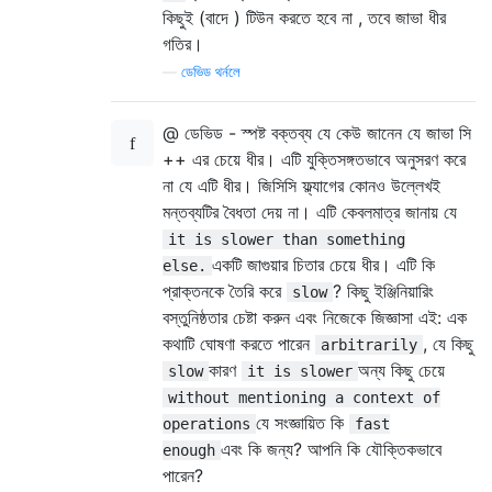
কিছুই (বাদে ) টিউন করতে হবে না , তবে জাভা ধীর
গতির।
—
ডেভিড থর্নলে
@ ডেভিড - স্পষ্ট বক্তব্য যে কেউ জানেন যে জাভা সি
++ এর চেয়ে ধীর। এটি যুক্তিসঙ্গতভাবে অনুসরণ করে
না যে এটি ধীর। জিসিসি ফ্ল্যাগের কোনও উল্লেখই
মন্তব্যটির বৈধতা দেয় না। এটি কেবলমাত্র জানায় যে
it is slower than something
একটি জাগুয়ার চিতার চেয়ে ধীর। এটি কি
else.
প্রাক্তনকে তৈরি করে
? কিছু ইঞ্জিনিয়ারিং
slow
বস্তুনিষ্ঠতার চেষ্টা করুন এবং নিজেকে জিজ্ঞাসা এই: এক
কথাটি ঘোষণা করতে পারেন
, যে কিছু
arbitrarily
কারণ
অন্য কিছু চেয়ে
slow
it is slower
without mentioning a context of
যে সংজ্ঞায়িত কি
operations
fast
এবং কি জন্য? আপনি কি যৌক্তিকভাবে
enough
পারেন?