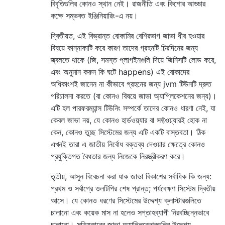
বিবৃতিগুলির কোনও স্থান নেই। রাজনীতি এবং কিশোর আড্ডার
কক্ষে সম্ভবত ইঞ্জিনিয়ারিং-এ নয়।
দ্বিতীয়ত, এই বিভ্রান্ত বোকামির বেশিরভাগ জাভা ধীর হওয়ার
বিষয়ে কান্নাকাটি করে কারণ তাদের গ্রহনটি চিরদিনের জন্য
জ্বলতে থাকে (জি, সমস্ত প্লাগইনগুলি দিয়ে জিনিসটি লোড করে,
এবং অনুমান করুন কি ঘটে happens) এই বোকাদের
অধিকাংশই জানেন না কীভাবে গ্রহনের জন্য jvm টিউনটি দ্রুত
পরিচালনা করতে (বা কোনও বিষয়ে জাভা অ্যাপ্লিকেশনের জন্য)।
এটি হল পারফরম্যান্স টিউনিং সম্পর্কে তাদের কোনও ধারণা নেই, যা
কেবল জাভা নয়, যে কোনও হার্ডওয়্যার বা সফ্টওয়্যারই হোক না
কেন, কোনও তুচ্ছ সিস্টেমের জন্য এটি একটি বাস্তবতা। ঠিক
এখনই তারা এ জাতীয় নির্বোধ বক্তব্য দেওয়ার ক্ষেত্রে কোনও
প্রযুক্তিগত বৈধতার জন্য নিজেকে নিরস্ত্রীকরণ করে।
তৃতীয়, আসুন বিবেচনা করা যাক জাভা বিকাশের সর্বাধিক কি জন্য:
প্রথম ও সর্বাগ্রে ওলটিপির শেষ প্রান্ত; পর্যবেক্ষণ সিস্টেম দ্বিতীয়
আসে। যে কোনও ধরণের সিস্টেমের উদ্দেশ্য ক্লাস্টারগুলিতে
চালানো এবং কয়েক মাস না হলেও সপ্তাহব্যাপী নিরবচ্ছিন্নভাবে
চালানো। সত্যিকারের জাভা অ্যাপ্লিকেশনগুলির উদ্দেশ্য