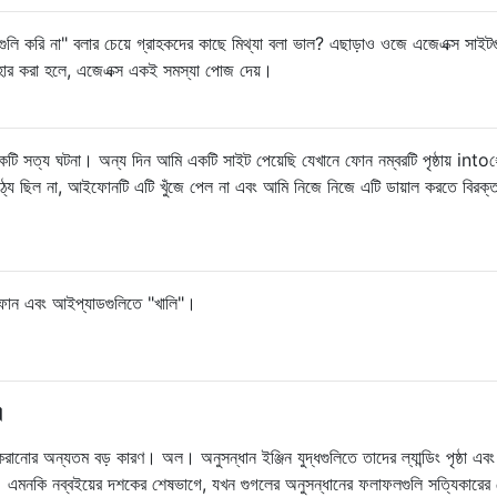
গুলি করি না" বলার চেয়ে গ্রাহকদের কাছে মিথ্যা বলা ভাল? এছাড়াও ওজে এজেএক্স সাইটগ
যবহার করা হলে, এজেএক্স একই সমস্যা পোজ দেয়।
টি সত্য ঘটনা। অন্য দিন আমি একটি সাইট পেয়েছি যেখানে ফোন নম্বরটি পৃষ্ঠায় in
পাঠ্য ছিল না, আইফোনটি এটি খুঁজে পেল না এবং আমি নিজে নিজে এটি ডায়াল করতে বিরক
আইফোন এবং আইপ্যাডগুলিতে "খালি"।
।
রানোর অন্যতম বড় কারণ। অল। অনুসন্ধান ইঞ্জিন যুদ্ধগুলিতে তাদের ল্যান্ডিং পৃষ্ঠা এবং
 এমনকি নব্বইয়ের দশকের শেষভাগে, যখন গুগলের অনুসন্ধানের ফলাফলগুলি সত্যিকারের চ