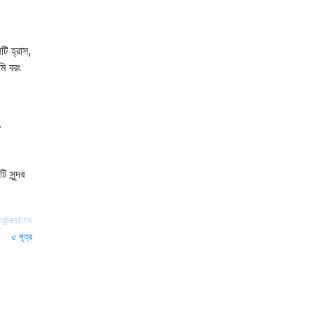
টি হ্রাস,
মি বরং
 সুন্দর
glestink
সূত্র