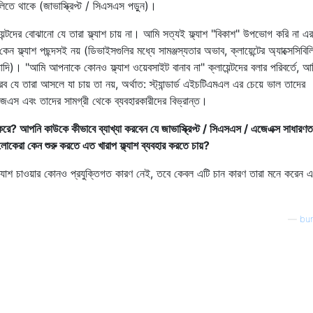
ুলিতে থাকে (জাভাস্ক্রিপ্ট / সিএসএস পড়ুন)।
়েন্টদের বোঝানো যে তারা ফ্ল্যাশ চায় না। আমি সত্যই ফ্ল্যাশ "বিকাশ" উপভোগ করি না এর
 ফ্ল্যাশ পছন্দসই নয় (ডিভাইসগুলির মধ্যে সামঞ্জস্যতার অভাব, ক্লায়েন্টের অ্যাক্সেসিবিলি
যাদি)। "আমি আপনাকে কোনও ফ্ল্যাশ ওয়েবসাইট বানাব না" ক্লায়েন্টদের বলার পরিবর্তে, আ
যে তারা আসলে যা চায় তা নয়, অর্থাত: স্ট্যান্ডার্ড এইচটিএমএল এর চেয়ে ভাল তাদের
েএস এবং তাদের সামগ্রী থেকে ব্যবহারকারীদের বিভ্রান্ত।
করে? আপনি কাউকে কীভাবে ব্যাখ্যা করবেন যে জাভাস্ক্রিপ্ট / সিএসএস / এজেএক্স সাধারণত
োকেরা কেন শুরু করতে এত খারাপ ফ্ল্যাশ ব্যবহার করতে চায়?
র ফ্ল্যাশ চাওয়ার কোনও প্রযুক্তিগত কারণ নেই, তবে কেবল এটি চান কারণ তারা মনে করেন এটি
—
bun