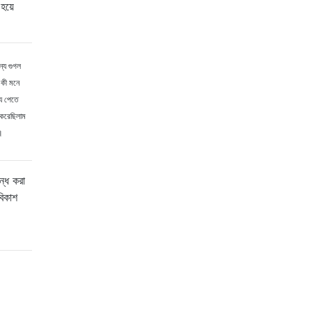
হয়ে
ন্য গুগল
 কী মনে
্য পেতে
 করেছিলাম
।
্ধ করা
বিকাশ