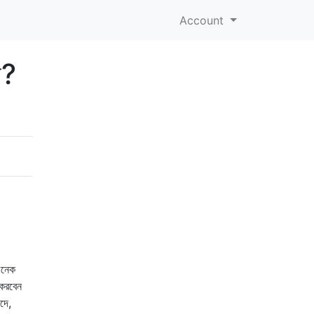
Account
ন?
অনেক
 করবেন
দে,