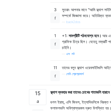
3
সুতরাং আপনার মানে "আমি ফ্ল্যাশ সাইট
সম্পর্কে জিজ্ঞাসা করে। অতিরিক্ত ব্
—
back2dos
1
+1:
সামগ্রীটি পঠনযোগ্য হবে।
আর এক
গ্রাফিক চিত্র ছিল। যেহেতু নম্বরটি 
চাইনি।
—
এস .লট
11
তাদের বলুন ফ্ল্যাশ ওয়েবসাইটগুলি 
—
লেনি প্রোগ্রামার্স
ফ্ল্যাশ ব্যবহার করা তাদের চোখের পাতাগুলি হারাবে
15
গুগল ইয়াহু, এসি জিভস, ইত্যাদিগুলিকে বিরক্ত ক
ফলাফলগুলি অবিশ্বাস্যরকম দ্রুত উপস্থিত হয়।