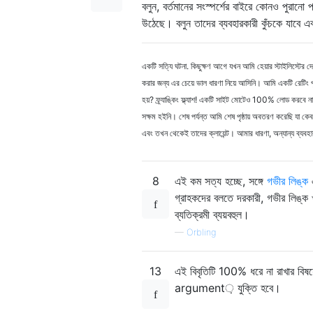
বলুন, বর্তমানের সংস্পর্শের বাইরে কোনও পুরানো প
উঠেছে। বলুন তাদের ব্যবহারকারী কুঁচকে যাবে এ
একটি সত্যি ঘটনা. কিছুক্ষণ আগে যখন আমি হেয়ার স্টাইলিস্টের
করার জন্য এর চেয়ে ভাল ধারণা নিয়ে আসিনি। আমি একটি রেটিং পৃ
হয়? ফ্র্যাঙ্কিং ফ্ল্যাশ! একটি সাইট মোটেও 100% লোড করবে 
সক্ষম হইনি। শেষ পর্যন্ত আমি শেষ পৃষ্ঠায় অবতরণ করেছি যা কে
এবং তখন থেকেই তাদের ক্লায়েন্ট। আমার ধারণা, অন্যান্য ব্যবহ
8
এই কম সত্য হচ্ছে, সঙ্গে
গভীর লিঙ্ক
গ্রাহকদের বলতে দরকারী, গভীর লিঙ্ক খু
ব্যতিক্রমী ব্যয়বহুল।
—
Orbling
13
এই বিবৃতিটি 100% ধরে না রাখার বিষয়
argument় যুক্তি হবে।