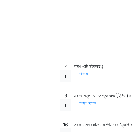
7
কারণ এটি চটকদার;)
—
পেমদাস
9
তাদের বলুন যে ফেসবুক এবং টুইটার (অন্
—
মাহমুদ হোসাম
16
তাকে এমন কোনও কম্পিউটারে 'ফ্ল্যাশ স