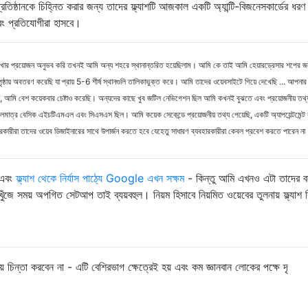
্রতিষ্ঠানকে চিহ্নিত করার জন্য তাদের ফ্ল্যাশটি আজকাল একটি অ্যান্টি-বিজনেসকার্ডের ধরণ 
বং প্রতিযোগীরা হাসবে।
 দেখার প্রয়োজন অনুভব করি তখনই আমি অন্য শহরে স্থানান্তরিত হয়েছিলাম। আমি কে তাই আমি হেয়ারড্রেসার শপের জ
ষ্ঠায় অবতরণ করেছি যা প্রায় 5-6 শীর্ষ স্থানগুলি তালিকাভুক্ত করে। আমি তাদের ওয়েবসাইটে গিয়ে দেখেছি ... আপনার
না, আমি বেশ কয়েকবার চেষ্টাও করেছি। অন্যদের কাছে খুব জটিল নেভিগেশন ছিল আমি কখনই বুঝতে এবং প্রয়োজনীয় তথ
বলমাত্র বেসিক এইচটিএমএল এবং সিএসএস ছিল। আমি কয়েক সেকেন্ডে প্রয়োজনীয় তথ্য পেয়েছি, একটি অ্যাপয়েন্টমেন্ট
ারকারীরা তাদের ওয়েব ডিজাইনারের সাথে উপার্জন করতে হবে যেহেতু সাধারণ ব্যবহারকারীরা কেবল প্রবেশ করতে পারেন না
এবং
ফ্ল্যাশ থেকে নির্যাস পাঠ্যে Google এখন সক্ষম
- কিন্তু আমি এখনও এটা তাদের বন
ঁজে সময় অপগিত সেটআপ তাই ব্যয়বহুল। নিয়ম হিসাবে নিয়মিত ওয়েবের তুলনায় ফ্ল্যাশ 
ে চিন্তা করবেন না - এটি বেশিরভাগ ক্ষেত্রেই হয় এবং কম জ্ঞানবান লোকের পক্ষে দৃ