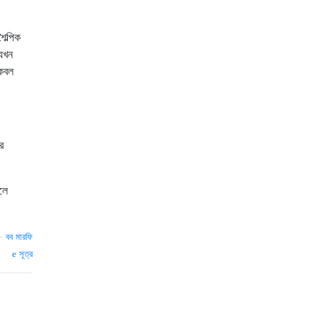
ৈল্পিক
 যখন
কেবল
র
লে
—
বব মারফি
সূত্র