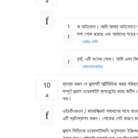
1
বা আইফোন। আমি আমার আইফোনে প্রচুর 
লক্ষ লোক রয়েছে এবং আমাদের গড়ের 
—
ডেভিড থর্নলি
হ্যাঁ, এটি অনেক লোক। আমি এমন কিছু
—
মেটালমাইকস্টার
ব্যাখ্যা করুন যে ফ্ল্যাশটি মাল্টিমিডিয়া করার পরি
10
সম্পূর্ণ ফ্ল্যাশ ওয়েবসাইট ক্লায়েন্টের কাছে জ
পায়।
এইচটিএমএল / জাভাস্ক্রিপ্ট সমাধানের সাথে যাওয
এটি প্রতিস্থাপন করুন। লোকেরা সেই কারণে জাভা
ফ্ল্যাশ ভিত্তিক ওয়েবসাইটগুলি অনুসন্ধান ইঞ্
করতে হবে। পৃষ্ঠাগুলি বুকমার্ক করা এবং লিঙ্ক