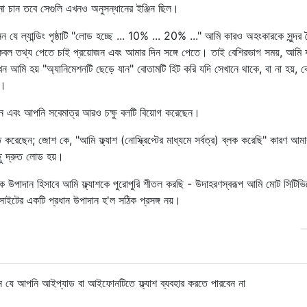
না চান তবে সেগুলি এখনও অনুসন্ধানের ইঞ্জিন ছিল।
ন যে ল্যান্ডিং পৃষ্ঠাটি "লোড হচ্ছে ... 10% ... 20% ..." আমি কারও অহংকারকে সুন্দর শ
 আমি কেবল তথ্য পেতে চাই প্রয়োজন এবং আমার দিন সঙ্গে পেতে। তাই বেশিরভাগ সময়, আমি
আমি হয় "অ্যানিমেশনটি ছেড়ে যান" বোতামটি হিট করি যদি সেখানে থাকে, বা না হয়, 
ন।
 এবং আপনি সবেমাত্র আরও চক্ষু বলটি বিয়োগ করেছেন।
বৃত করেছেন; জোশ কে, "আমি ফ্ল্যাশ (নোস্ক্রিপ্টের মাধ্যমে সর্বত্র) ব্লক করেছি" কারণ আমা
ু দ্রুত লোড হয়।
্ছিক উপাদান হিসাবে আমি ফ্ল্যাশকে পুরোপুরি শীতল করছি - উদাহরণস্বরূপ আমি মোট সিটিভি
সাইটের একটি প্রধান উপাদান হ'ল সঠিক প্রসঙ্গ নয়।
ুন যে আপনি আইপ্যাড বা আইফোনটিতে ফ্ল্যাশ ব্যবহার করতে পারবেন না