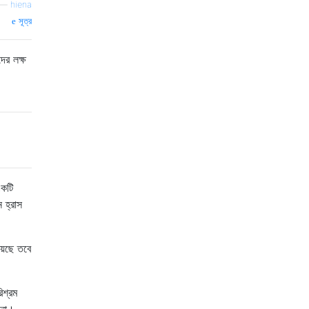
—
hiena
সূত্র
ের লক্ষ
কটি
ন হ্রাস
য়েছে তবে
িশ্রম
 না।