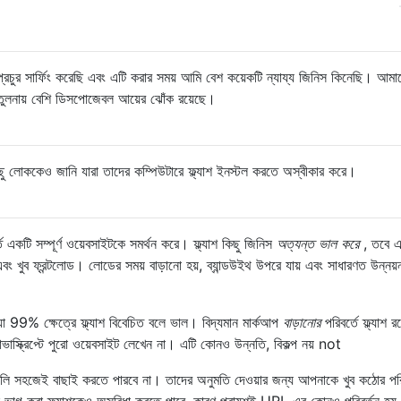
সার্ফিং করেছি এবং এটি করার সময় আমি বেশ কয়েকটি ন্যায্য জিনিস কিনেছি। আমাদ
তুলনায় বেশি ডিসপোজেবল আয়ের ঝোঁক রয়েছে।
 লোককেও জানি যারা তাদের কম্পিউটারে ফ্ল্যাশ ইনস্টল করতে অস্বীকার করে।
বর্তে একটি সম্পূর্ণ ওয়েবসাইটকে সমর্থন করে। ফ্ল্যাশ কিছু জিনিস
অত্যন্ত ভাল করে
, তবে এ
টিল এবং খুব ফ্রন্টলোড। লোডের সময় বাড়ানো হয়, ব্যান্ডউইথ উপরে যায় এবং সাধারণত উন্নয়
়া 99% ক্ষেত্রে ফ্ল্যাশ বিবেচিত বলে ভাল। বিদ্যমান মার্কআপ
বাড়ানোর
পরিবর্তে ফ্ল্যাশ র
স্ক্রিপ্টে পুরো ওয়েবসাইট লেখেন না। এটি কোনও উন্নতি, বিকল্প নয় not
জিনগুলি সহজেই বাছাই করতে পারবে না। তাদের অনুমতি দেওয়ার জন্য আপনাকে খুব কঠোর পর
গুলি ভাগ করা ফ্ল্যাশকেও অসুবিধা করতে পারে, কারণ প্রায়শই URL এর কোনও পরিবর্তন হয়