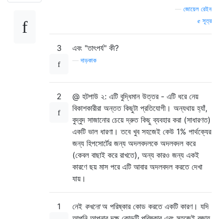
—
জোয়েল রেইন
সূত্র
3
এবং "তাৎপর্য" কী?
—
দাড়কাক
2
@ হটপাউ ২: এটি বুদ্ধিমান উত্তর - এটি ধরে নেয়
বিকাশকারীরা অন্তত কিছুটা প্রতিযোগী। অন্যথায় হ্যাঁ,
বুদ্বুদ সাজানোর চেয়ে দ্রুত কিছু ব্যবহার করা (সাধারণত)
একটি ভাল ধারণা। তবে খুব সহজেই কেউ 1% পার্থক্যের
জন্য হিপসোর্টের জন্য অদলবদলকে অদলবদল করে
(কেবল বাছাই করে রাখতে), অন্য কারও জন্য একই
কারণে ছয় মাস পরে এটি আবার অদলবদল করতে দেখা
যায়।
1
নেই
কখনো
অ পরিষ্কার কোড করতে একটি কারণ। যদি
আপনি আপনার দক্ষ কোডটি পরিষ্কার এবং সহজেই বজায়