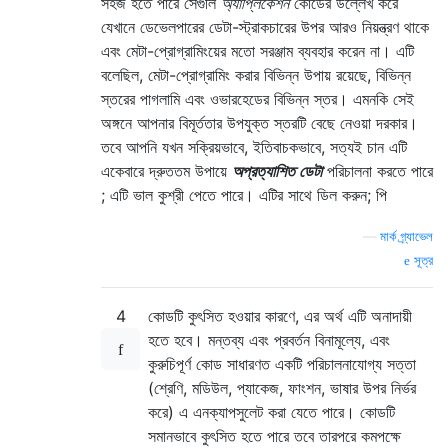
সহজ হতে পারে সেগুলি
অ্যাপ্লিকেশন
কোডের উল্লেখ করে
যেখানে ডেভেলপারের ডেটা-স্ট্রাকচারের উপর আরও নিয়ন্ত্রণ থাকে
এবং মেটা-প্রোগ্রামিংয়ের মতো সরঞ্জাম ব্যবহার করেন না। এটি
বলেছিল, মেটা-প্রোগ্রামিং করার বিভিন্ন উপায় রয়েছে, বিভিন্ন
স্তরের পাগলামি এবং ওভারহেডের বিভিন্ন স্তর। এমনকি সেই
অঙ্গনে আপনার বিমূর্ততার উপযুক্ত স্তরটি বেছে নেওয়া দরকার।
তবে আপনি যখন সক্রিয়ভাবে, ইতিবাচকভাবে, সত্যই চান এটি
একেবারে দ্রুততম উপায়ে
অপ্রত্যাশিত ডেটা
পরিচালনা করতে পারে
; এটি ভাল কুশ্রী পেতে পারে। এটির সাথে ডিল করুন; পি
—
মার্ক গ্র্যাভেল
সূত্র
4
কোডটি কুৎসিত হওয়ার কারণে, এর অর্থ এটি অনাদায়ী
হতে হবে। মন্তব্য এবং প্রবর্তন বিনামূল্যে, এবং
কুরুচিপূর্ণ কোড সাধারণত একটি পরিচালনাযোগ্য সত্তা
(শ্রেণি, মডিউল, প্যাকেজ, ফাংশন, ভাষার উপর নির্ভর
করে) এ এনক্যাপসুলেট করা যেতে পারে। কোডটি
সমানভাবে কুৎসিত হতে পারে তবে তারপরে কমপক্ষে