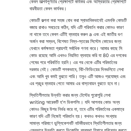
কেবল তাত্পর্যপূর্ণতার প্রেক্ষাপটে কার্যকর এবং অস্থিরতার প্রেক্ষাপটে
বায়বীয়তা কেবল কার্যকর।
কোডটি কল্পনা করা সহজ বোধ করা স্বাভাবিকভাবেই এমনকি কোডটি
বজায় রাখাও সবচেয়ে কঠিন, যদি এটি পরিবর্তন করার কোনও কারণ
না থাকে তবে কেবল এটিই ব্যবহার করুন a এবং এই জাতীয় গুণ
অর্জন করা সম্ভব, বিশেষত নিম্ন-স্তরের সিস্টেম কোডের জন্য
যেখানে কর্মক্ষমতা প্রায়শই সর্বাধিক গণনা করে। আমার কাছে সি
কোড রয়েছে আমি এখনও নিয়মিত ব্যবহার করি যা 80 এর দশকের
শেষের পরে পরিবর্তিত হয়নি। এর পর থেকে এটির পরিবর্তনের
দরকার নেই। কোডটি পলকভাবে, বিট-ফিডিংয়ের দিনগুলিতে লেখা
এবং আমি খুব কমই বুঝতে পারি। তবুও এটি আজও প্রযোজ্য এবং
এর প্রচুর ব্যবহার পেতে আমার এর বাস্তবায়ন বুঝতে হবে না।
স্থিতিশীলতার উন্নতি করার জন্য টেস্টের পুরোপুরি লেখা
writing আরেকটি হ'ল ডিকপলিং। যদি আপনার কোড অন্য
কোনও কিছুর উপর নির্ভর করে না, তবে এটির পরিবর্তনের একমাত্র
কারণ যদি এটি নিজেই পরিবর্তন হয়। কখনও কখনও সংখ্যার
সামান্য পরিমাণে ডুপ্লিকেশনটি নাটকীয়ভাবে স্থিতিশীলতার জন্য
এমনভাবে উন্নতি করতে ডিকোলিং ব্যবস্থা হিসাবে পরিবেশন করতে