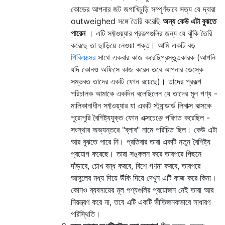
কোডের আপনার জট জগাখিচুড়ি সম্পূর্ণভাবে সত্য যে দ্বারা
outweighed সঙ্গে তৈরি করেছি
অন্য কেউ এটা বুঝতে
পারেন
। এটি সফ্টওয়্যার প্রকল্পগুলির জন্য যে ঝুঁকি তৈরি
করেছে তা ছাড়িয়ে নেওয়া শক্ত। আমি একটি বড়
পিবিএক্সের
সাথে একবার কাজ করেছি
প্রস্তুতকারক (আপনি
যদি কোনও অফিসে কাজ করেন তবে আপনার ডেস্কে
সম্ভবত তাদের একটি ফোন রয়েছে)। তাদের প্রকল্প
পরিচালক আমাকে একদিন বলেছিলেন যে তাদের মূল পণ্য -
মালিকানাধীন সফ্টওয়্যার যা একটি স্ট্যান্ডার্ড লিনাক্স বাক্সকে
পুরোপুরি বৈশিষ্ট্যযুক্ত ফোন এক্সচেঞ্জে পরিণত করেছিল -
সংস্থার অভ্যন্তরে "ব্লাব" নামে পরিচিত ছিল। কেউ এটা
আর বুঝতে পারে নি। প্রতিবার তারা একটি নতুন বৈশিষ্ট্য
প্রয়োগ করেছে। তারা সঙ্কলন করে তারপরে পিছনে
দাঁড়াবে, চোখ বন্ধ করবে, বিশে গণনা করবে, তারপরে
আঙ্গুলের মধ্য দিয়ে উঁকি দিয়ে দেখুন এটি কাজ করে কিনা।
কোনও ব্যবসায়ের মূল পণ্যগুলির প্রয়োজন নেই তারা আর
নিয়ন্ত্রণ করে না, তবে এটি একটি ভীতিজনকভাবে সাধারণ
পরিস্থিতি।