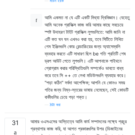
—
মার্টিন ইয়র্ক
আমি একমত না যে এটি একটি মিথ্যা দ্বিবিজ্ঞান। যেহেতু
আমি অনেক গ্রাফিক্স কাজ করি আমার কাছে সবচেয়ে
স্পষ্ট উদাহরণ টাইট গ্রাফিক্স লুপগুলিতে: আমি জানি না
এটি কত ঘন ঘন এখনও করা হয়, তবে সিটিতে লিখিত
গেম ইঞ্জিনগুলি কোর রেন্ডারিংয়ের জন্য অ্যাসেম্বলি
ব্যবহার করতে এটি সাধারণ ছিল be গতি প্রতিটি শেষ
ড্রপ আউট পেতে লুপগুলি। এটি আপনাকে পাইথনে
প্রোগ্রাম করার পরিস্থিতিগুলি সম্পর্কেও ভাবতে বাধ্য
করে তবে সি ++ তে লেখা মডিউলগুলি ব্যবহার করে।
"পড়া কঠিন" সর্বদা আপেক্ষিক; আপনি যে কোনও সময়
গতির জন্য নিম্ন-স্তরের ভাষায় নেমেছেন, সেই কোডটি
বাকীগুলির চেয়ে পড়া শক্ত।
—
ঠাট্টা করা
আমার ওএসএসের অস্তিত্বে আমি কার্য সম্পাদনের লক্ষ্যে প্রচুর
31
গ্রন্থাগার কাজ করি, যা আগত প্রকারগুলির উপর (ডিজাইনের