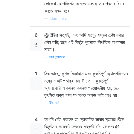
লোকেরা যে পরিবর্তন আনতে চলেছে তার প্রভাব বিচার
করতে সক্ষম হবে।
—
tdammers
6
@ ঠাঁইরা সত্যই, এবং আমি যতদূর সম্ভব চেষ্টা করার
চেষ্টা করি; তবে এটি কিছুটা শূকরকে লিপস্টিক লাগানোর
মতো।
—
মার্ক গ্র্যাভেল
1
ঠিক আছে, কুশল সিনট্যাক্স এবং কুরুচিপূর্ণ অ্যালগরিদমের
মধ্যে একটি পার্থক্য করা উচিত - কুরুচিপূর্ণ
অ্যালগোরিদম কখনও কখনও প্রয়োজনীয় হয়, তবে
কুৎসিত বাক্য গঠন সাধারণত অক্ষম আইএমও হয়।
—
টিডামার্স
4
আপনি যেটা করছেন তা স্বাভাবিক ভাষার স্তরের
নীচে
বিমূর্ততার কয়েকটি স্তরের
প্রকৃতি
যদি
হয় তবে
@
আইমো কুরুচিপূর্ণ সিনট্যাক্সটি বেশ অনিবার্য ।