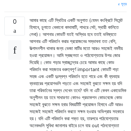
সূত্র
আমার কাছে এটি স্থিতির একটি অনুপাত (যেমন কংক্রিটে সিমেন্ট
0
হিসাবে, চুলাতে বেকানো কাদামাটি, পাথরে সেট, স্থায়ী কালিতে
লেখা)। আপনার কোডটি যতই অস্থির হবে ততই ভবিষ্যতে
আপনার এটি পরিবর্তন করার প্রয়োজনের সম্ভাবনা তত বেশি,
উত্পাদনশীল থাকার জন্য ভেজা মাটির মতো আরও সহজেই নমনীয়
হওয়া প্রয়োজন। আমি স্বচ্ছলতা ও পাঠযোগ্যতার উপর জোর
দিয়েছি। কোড পড়ার স্বাচ্ছন্দ্যের চেয়ে আমার কাছে কোড
পরিবর্তন করা সহজতর গুরুত্বপূর্ণ important কোডটি পড়া
সহজ এবং একটি দুঃস্বপ্ন পরিবর্তন হতে পারে এবং কী ব্যবহার
ব্যবহারের প্রয়োগগুলি পড়তে এবং সহজেই বুঝতে সক্ষম হয় যদি
তারা পরিবর্তনের স্বপ্ন দেখেন তবে? যদি না এটি কেবল একাডেমিক
অনুশীলন হয় তবে সাধারণত কোনও প্রডাকশন কোডবেজে কোড
সহজেই বুঝতে সক্ষম হবার বিষয়টিটি প্রয়োজন হিসাবে এটি আরও
সহজেই সহজেই পরিবর্তন করতে সক্ষম হওয়ার অভিপ্রায় সহকারে
হয়। যদি এটি পরিবর্তন করা শক্ত হয়, তারপরে পাঠযোগ্যতার
অনেকগুলি সুবিধা জানালার বাইরে চলে যায় out পঠনযোগ্যতা