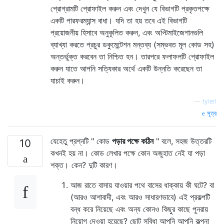
প্রোগ্রামটি প্রোফাইল করুন এবং দেখুন যে বিভাগটি প্রকৃতপক্ষে
একটি পারফরম্যান্স বাধা। যদি তা হয় তবে এই বিভাগটি
প্রয়োজনীয় হিসাবে অনুকূলিত করুন, এবং অপ্টিমাইজেশানগুলি
ব্যাখ্যা করতে প্রচুর ডকুমেন্টেশন মন্তব্য (সম্ভবত মূল কোড সহ)
অন্তর্ভুক্ত করবেন তা নিশ্চিত হন। তারপরে ফলাফলটি প্রোফাইল
করুন যাতে আপনি সত্যিকার অর্থে একটি উন্নতি করেছেন তা
যাচাই করুন।
—
tylerl
সূত্র
যেহেতু প্রশ্নটি " কোড
পড়ার পক্ষে কঠিন
" বলে, সহজ উত্তরটি
10
কখনই হয় না। কোড লেখার পক্ষে কোন অজুহাত নেই যা পড়া
শক্ত। কেন? দুটি কারণ।
আজ রাতে বাসায় যাওয়ার পথে বাসের ধাক্কায় কী ঘটে? বা
(আরও আশাবাদী, এবং আরও সাধারণভাবে) এই প্রকল্পটি
বন্ধ করে নিয়েছে এবং অন্য কোনও কিছুর কাছে পুনরায়
নিয়োগ দেওয়া হয়েছে? ছোট সুবিধা আপনি আপনি কল্পনা