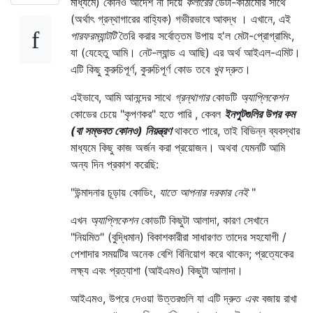
মাধ্যমে) কোনও আদেশ না দিয়ে
কলারের
ডেটা-কাঠামোর সাথে
(অর্থাৎ গ্রন্থাগারের বাহ্যিক) গভীরভাবে আবদ্ধ । এখানে, এই
পারফরম্যান্টটি
তৈরি করার সর্বোত্তম উপায় হ'ল মেটা-প্রোগ্রামিং,
যা (যেহেতু আমি। নেট-ল্যান্ড এ আছি) এর অর্থ আইএল-এমিট।
এটি কিছু কুরুচিপূর্ণ, কুরুচিপূর্ণ কোড তবে
খুব
দ্রুত।
এইভাবে, আমি আনন্দের সাথে
গ্রন্থাগার
কোডটি
অ্যাপ্লিকেশন
কোডের চেয়ে "কৃপণকর" হতে পারি , কেবল
ইনপুটগুলির উপর কম
(বা সম্ভবত কোনও) নিয়ন্ত্রণ
থাকতে পারে, তাই বিভিন্ন ব্যবস্থার
মাধ্যমে কিছু কাজ অর্জন করা প্রয়োজন। অথবা যেমনটি আমি
অন্য দিন প্রকাশ করেছি:
"উন্মাদনার চূড়ায় কোডিং,
যাতে আপনার দরকার নেই
"
এখন
অ্যাপ্লিকেশন
কোডটি কিছুটা আলাদা, কারণ সেখানে
"নিয়মিত" (বুদ্ধিমান) বিকাশকারীরা সাধারণত তাদের সহযোগী /
পেশাদার সময়টির অনেক বেশি বিনিয়োগ করে থাকেন; প্রত্যেকের
লক্ষ্য এবং প্রত্যাশা (আইএমও) কিছুটা আলাদা।
আইএমও, উপরে দেওয়া উত্তরগুলি যা এটি দ্রুত
এবং
বজায় রাখা