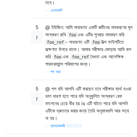
তবে।
—
এভেজেনি
5
@ ইউজিন: আমি সাধারণত একটি রুটিনের নামকরণের মূল
সংস্করণ রাখি
এবং এটির পুনরায় নামকরণ করি
foo
- সাধারণত এটি
উত্স ফাইলটিতে
foo_ref
foo
তত্ক্ষণাত উপরে থাকে। আমার পরীক্ষার জোড়ায় আমি কল
করি
এবং
বৈধতা এবং আপেক্ষিক
foo
foo_ref
পারফরম্যান্স পরিমাপের জন্য।
—
পল আর
5
@ পল যদি আপনি এটি করছেন তবে পরীক্ষার ব্যর্থ হওয়া
ভাল ধারণা হতে পারে যদি অনুকূলিত সংস্করণ রেফ
ফাংশনের চেয়ে ধীর হয় is এটি ঘটতে পারে যদি আপনি
এটিকে দ্রুততর করার জন্য তৈরি অনুমানগুলি আর সত্য
না হয়।
—
ব্যবহারকারী 1852503