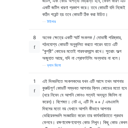
জটিল, এবং কোড অগত্যা বিভ্রান্ত হবে, কেবল কারণ এটি
একটি জটিল ধারণা প্রকাশ করে। তবে কোডটি যদি নিজেই
কঠিন পয়েন্ট হয় তবে কোডটি ঠিক করা উচিত।
—
টাইলার
8
অনেক ক্ষেত্রে একটি স্মার্ট সংকলক / দোভাষী পরিষ্কার,
পঠনযোগ্য কোডটি অনুকূলিত করতে পারেন যাতে এটি
"কুশ্রী" কোডের মতোই পারফরম্যান্স রাখে। সুতরাং অল্প
অজুহাত আছে, যদি না প্রোফাইলিং অন্যথায় না বলে।
—
ড্যান ডিপো
1
এই দিনগুলিতে সংকলকদের যখন এটি আসে তখন আপনার
কুরুচিপূর্ণ কোডটি সম্ভবত আপনার ক্লিন কোডের মতো হবে
(ধরে নিবেন যে আপনি কোনও সত্যই অদ্ভুত জিনিস না
করেন)। বিশেষত। নেট এ, এটি সি ++ / এমএফসি
দিবসের মতো নয় যেখানে আপনি কীভাবে আপনার
ভেরিয়েবলগুলি সংজ্ঞায়িত করেন তার কার্যকারিতাতে প্রভাব
ফেলবে। রক্ষণাবেক্ষণযোগ্য কোড লিখুন। কিছু কোড কেবল