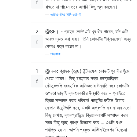
রাখতে না পারেন তবে আপনি কিছু ভুল করছেন।
—
এডিএ-কিএ মার্ট-ওরা-ই
2
@SF। - গ্রাহক
সর্বদা
এটি খুব ধীর পাবেন, যদি এটি
আরও দ্রুত করা যায়। তিনি কোডটির "ক্লিনলেস" জন্য
কোনও যত্ন করেন না।
—
দাড়কাক
1
@ রুক: গ্রাহক (তুচ্ছ) ইন্টারফেস কোডটি খুব ধীর খুঁজে
পেতে পারেন। কিছু চমত্কার সহজ মনস্তাত্ত্বিক
কৌতুকগুলি ব্যবহারিক অভিজ্ঞতার উন্নতি করে কোডটির
তত্পরতা ছাড়াই ব্যবহারকারীর উন্নতি করে - ফ্লাইতে
ক্রিয়া সম্পাদন করার পরিবর্তে পটভূমির রুটিনে ডিফার
বোতাম ইভেন্টগুলি করে, একটি অগ্রগতি বার বা এর মতো
কিছু দেখায়, ব্যাকগ্রাউন্ডে ক্রিয়াকলাপটি সম্পাদন করার
সময় কিছু তুচ্ছ প্রশ্ন জিজ্ঞাসা করে ... এগুলি যখন
পর্যাপ্ত হয় না, আপনি প্রকৃত অপ্টিমাইজেশন বিবেচনা
করতে পারেন।