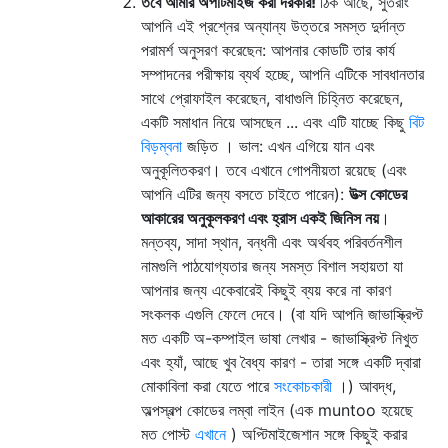
তবে আমার অপটিমাইজ করা দরকার!
ঠিক আছে, সুতরাং
আপনি এই প্রশ্নের অন্যান্য উত্তরে সমস্ত দুর্দান্ত
পরামর্শ অনুসরণ করেছেন: আপনার কোডটি তার কার্য
সম্পাদনের পরীক্ষায় ব্যর্থ হচ্ছে, আপনি এটিকে সাবধানতার
সাথে প্রোফাইল করেছেন, বাধাগুলি চিহ্নিত করেছেন,
একটি সমাধান নিয়ে আসছেন ... এবং এটি যাচ্ছে কিছু
বিট
বিড়ম্বনা
জড়িত । ভাল: এখন এগিয়ে যান এবং
অনুকূলিতকরণ। তবে এখানে গোপনীয়তা রয়েছে (এবং
আপনি এটির জন্য বসতে চাইতে পারেন):
উত্স কোডের
আকারের অনুকূলকরণ এবং হ্রাস একই জিনিস নয়
।
মন্তব্য, সাদা স্থান, বন্ধনী এবং অর্থবহ পরিবর্তনশীল
নামগুলি পাঠযোগ্যতার জন্য সমস্ত বিশাল সহায়তা যা
আপনার জন্য একেবারেই কিছুই ব্যয় করে না কারণ
সংকলক এগুলি ফেলে দেবে। (বা যদি আপনি জাভাস্ক্রিপ্ট
মত একটি অ-কম্পাইল ভাষা লেখার - জাভাস্ক্রিপ্ট নিখুত
এবং হ্যাঁ, আছে খুব বৈধ্য কারণ - তারা সঙ্গে একটি দ্বারা
মোকাবিলা করা যেতে পারে
সংকোচকারী
।) আবদ্ধ,
অল্পস্বল্প কোডের লম্বা লাইন (এক muntoo হয়েছে
মত পোস্ট
এখানে
) অপ্টিমাইজেশান সঙ্গে কিছুই করার