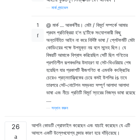
—
মার্ক গ্র্যাভেল
1
@ মার্ক ... আকর্ষণীয়। মেটা / বিমূর্ত সম্পর্কে আমার
প্রথম প্রতিক্রিয়া হ'ল দু'টিকে সংযোগকারী কিছু
অন্তর্নিহিত আইন না করে নির্দিষ্ট ভাষা / প্লেটফর্মটি মেটা
কোডিংয়ের পক্ষে উপযুক্ত নয় বলে সন্দেহ ছিল। যে
বিষয়টি আমাকে বিশ্বাস করিয়েছিল সেটি ছিল গণিতের
প্রগতিশীল রূপকগুলির উদাহরণ যা সেট-থিওরিয়ায় শেষ
হয়েছিল যার প্রকাশটি বীজগণিত বা এমনকি কংক্রিটের
চেয়েও প্রত্নতাত্ত্বিকের চেয়ে কমই উগলির is তবে
তারপরে সেট-নোটেশন সম্ভবত সম্পূর্ণ আলাদা আলাদা
ভাষা এবং নীচে প্রতিটি বিমূর্ত স্তরের নিজস্ব ভাষা রয়েছে
....
—
সন্ধান করুন
আপনি কোডটি প্রোফাইল করেছেন এবং যাচাই করেছেন যে এটি
26
আসলে একটি উল্লেখযোগ্য মন্দার কারণ হয়ে দাঁড়িয়েছে।