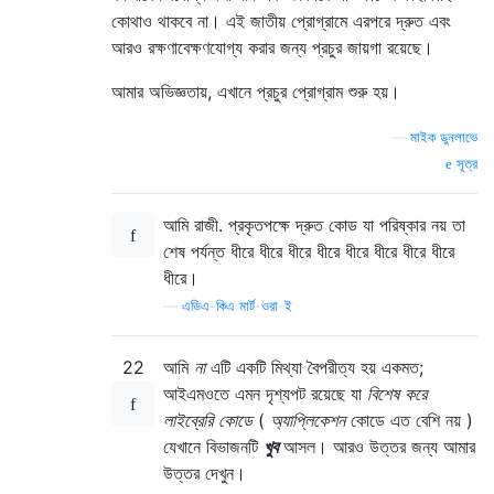
কোথাও থাকবে না। এই জাতীয় প্রোগ্রামে এরপরে দ্রুত এবং
আরও রক্ষণাবেক্ষণযোগ্য করার জন্য প্রচুর জায়গা রয়েছে।
আমার অভিজ্ঞতায়, এখানে প্রচুর প্রোগ্রাম শুরু হয়।
—
মাইক ডুনলাভে
সূত্র
আমি রাজী. প্রকৃতপক্ষে দ্রুত কোড যা পরিষ্কার নয় তা
শেষ পর্যন্ত ধীরে ধীরে ধীরে ধীরে ধীরে ধীরে ধীরে ধীরে
ধীরে।
—
এডিএ-কিএ মার্ট-ওরা-ই
22
আমি
না
এটি একটি মিথ্যা বৈপরীত্য হয় একমত;
আইএমওতে এমন দৃশ্যপট রয়েছে যা
বিশেষ করে
লাইব্রেরি কোডে
(
অ্যাপ্লিকেশন
কোডে এত বেশি নয় )
যেখানে বিভাজনটি
খুব
আসল। আরও উত্তর জন্য আমার
উত্তর দেখুন।