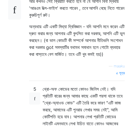
আর কখনও সেই ক্রিয়াটি করতে হবে না যে আপনি বিনা দ্বিধায়
'আরএম উত্স-ফাইল' করতে পারেন ,
তবে
আপনি বেছে নিতে পারেন
কুরুচিপূর্ণ রুট।
অন্যথায় এটি একটি মিথ্যা দ্বিবিজ্ঞান - যদি আপনি মনে করেন এটি
দ্রুত করার জন্য আপনার এটি কুৎসিত করা দরকার, আপনি এটি ভুল
করছেন। (বা ভাল কোডটি কী সম্পর্কে আপনার নীতিগুলি সংশোধন
করা দরকার got সমস্যাটির যথাযথ সমাধান হলে গোটো ব্যবহার
করা বাস্তবে বেশ মার্জিত। তবে এটি খুব কমই হয়))
—
maaku
সূত্র
5
থ্রো-অফ কোডের মতো কোনও জিনিস নেই। যদি
প্রতিটি বারের জন্য আমার কাছে একটি পয়সা থাকে তবে
"থ্রো-অ্যাওড কোড" এটি তৈরি করে কারণ "এটি কাজ
করছে, আমাদের এটি পুনরায় লেখার সময় নেই", আমি
কোটিপতি হয়ে যাব। আপনার লেখা প্রতিটি কোডের
লাইনটি এমনভাবে লেখা উচিত যাতে কোনও আজকের