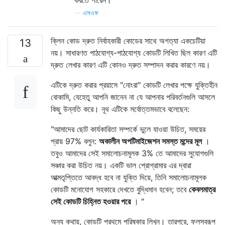
—
এসএফ
ক্লিন কোড দ্রুত নির্বাহকারী কোডের সাথে অগত্যা একচেটিয়া
13
নয়। সাধারণত পাঠযোগ্য-পাঠযোগ্য কোডটি লিখিত ছিল কারণ এটি
দ্রুত লেখার কারণ এটি কোনও দ্রুত সম্পাদন করার কারণে নয়।
এটিকে দ্রুত করার প্রয়াসে "নোংরা" কোডটি লেখার পক্ষে যুক্তিহীন
বোকামি, যেহেতু আপনি জানেন না যে আপনার পরিবর্তনগুলি আসলে
কিছু উন্নতি করে। নূথ এটিকে সর্বোত্তমভাবে বলেছেন:
"আমাদের ছোট কার্যকারিতা সম্পর্কে ভুলে যাওয়া উচিত, সময়ের
প্রায় 97% বলুন:
অকালীন অপটিমাইজেশন সমস্ত মন্দের মূল
।
তবুও আমাদের সেই সমালোচনামূলক 3% তে আমাদের সুযোগগুলি
সঞ্চার করা উচিত নয়। একটি ভাল প্রোগ্রামার এর দ্বারা
আত্মতৃপ্তিতে আবদ্ধ হবে না যুক্তি দিয়ে, তিনি সমালোচনামূলক
কোডটি মনোযোগ সহকারে দেখতে বুদ্ধিমান হবেন; তবে
কেবলমাত্র
সেই কোডটি চিহ্নিত হওয়ার পরে
। "
অন্য কথায়, কোডটি প্রথমে পরিষ্কার লিখুন। তারপরে, ফলস্বরূপ