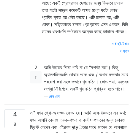
আছে: একটি প্রোগ্রামার দেখানোর জন্য কিভাবে চালাক
তারা যতটা সম্ভব কয়েকটি অক্ষর মধ্যে যতটা কোড
প্যাকিং দ্বারা হয় চেষ্টা করছে। এটি চালাক নয়, এটি
বোকা। সত্যিকারের চালাক প্রোগ্রামার এমন একজন, যিনি
তাদের ধারণাগুলি স্পষ্টভাবে অন্যের কাছে জানাতে পারেন।
—
মার্ক হুইটেকার
সূত্র
2
আমি উত্তর দিতে পারি না যে "কখনই নয়"। কিছু
অ্যালগরিদমগুলি বোঝার পক্ষে এবং / অথবা দক্ষতার সাথে
প্রয়োগ করা সহজাতভাবে খুব কঠিন। কোড পড়া, মন্তব্য
সংখ্যা নির্বিশেষে, একটি খুব কঠিন প্রক্রিয়া হতে পারে।
—
রেক্স কের
এটি যখন থ্রো-অ্যাওড কোড হয়। আমি আক্ষরিকভাবে এর অর্থ:
4
যখন আপনি কোনও একক-গণনা বা কার্য সম্পাদনের জন্য কোনও
স্ক্রিপ্ট লেখেন এবং এইরকম দৃty়তার সাথে জানেন যে আপনাকে