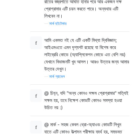
রাতের বজ্রপাতে আঘাত হানার পরে আর একজন দক্ষ
প্রোগ্রামার এটি চয়ন করতে পারে। অন্যথায় এটি
লিখবেন না।
—
মার্ক হুইটেকার
আমি একমত নই যে এটি একটি মিথ্যা দ্বিবিজ্ঞান;
আইএমওতে এমন দৃশ্যপট রয়েছে যা বিশেষ করে
লাইব্রেরি কোডে (অ্যাপ্লিকেশন কোডে এত বেশি নয়)
যেখানে বিভাজনটি খুব আসল। আরও উত্তর জন্য আমার
উত্তর দেখুন।
—
মার্ক গ্রাভেল
@ চিহ্ন, যদি "অন্য কোনও সক্ষম প্রোগ্রামার" সত্যিই
সক্ষম হয়, তবে নিক্ষেপ কোডটি কোনও সমস্যা হওয়া
উচিত নয় :)
@ মার্ক - সহজ কেবল থ্রো-অ্যাওড কোডটি লিখুন
যাতে এটি কোনও উত্পাদন পরীক্ষায় ব্যর্থ হয়, সম্ভবত