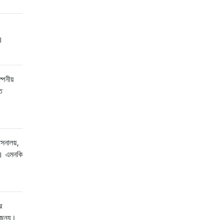
ে।
েনীয়
ত
সনালয়,
েন। এমনকি
ে
 জন্য।