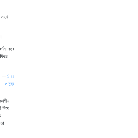
 সাথে
ে।
্ণনা করে
 ফিরে
—
Siss
সূত্র
্ষণীয়
 দিয়ে
য
 তা