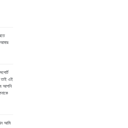
রতে
 আমার
সপোর্ট
, তাই এই
যে আপনি
পনাকে
।
যখন আমি