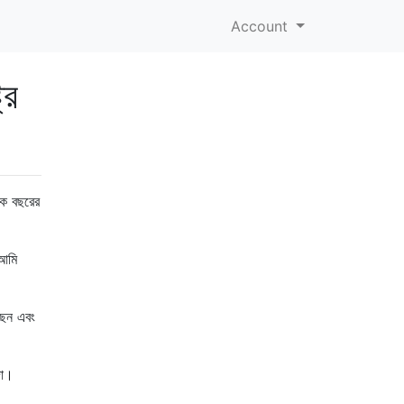
Account
রে
এক বছরের
 আমি
েছেন এবং
দা।