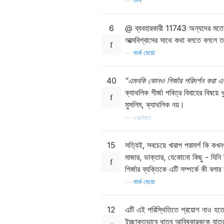
—
সিস
6
@ ব্যবহারকারী 11743 অন্যদের মতো পর
আত্মবিশ্বাসের সাথে কথা বলতে বললে ত
—
মার্ক মেয়ো
40
"এমনকি কোনও গির্জার পরিদর্শন করা এ
ক্যাথলিক গীর্জা পবিত্র বিবাহের বিষয়ে
মুসলিম, ক্যাথলিক নয়।
—
vartec
15
সত্যিই, সবচেয়ে খারাপ পরামর্শ কি কখ
মাজার, ডাক্তার, যেকোনো কিছু - যিনি
গির্জার ব্যক্তিকে এটি সম্পর্কে কী বল
—
মার্ক মেয়ো
12
এটি এই পরিস্থিতিতে প্রয়োগ নাও হতে 
ইচ্ছাকৃতভাবে ধাতব আবিষ্কারককে যাত্