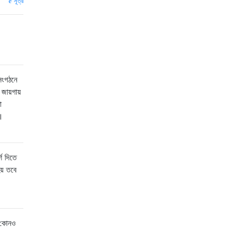
সূত্র
সংগঠনে
জায়গায়
া
ব।
শ দিতে
য় তবে
ত কোনও