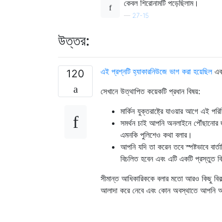
কেবল শিরোনামটি পড়েছিলাম।
—
27-15
উত্তর:
এই প্রশ্নটি হ্যাকারনিউজে ভাগ করা হয়েছিল
এবং
120
সেখানে উত্থাপিত কয়েকটি প্রধান বিষয়:
মার্কিন যুক্তরাষ্ট্রে যাওয়ার আগে এই 
সমর্থন চাই আপনি অনলাইনে পৌঁছানোর জ
এমনকি পুলিশেও কথা বলার।
আপনি যদি তা করেন তবে স্পষ্টভাবে বার্ত
বিচলিত হবেন এবং এটি একটি প্রস্তুত ব
সীমান্ত আধিকারিককে বলার মতো আরও কিছু বিক
আলাদা করে নেবে এবং কোন অবস্থাতে আপনি আপ