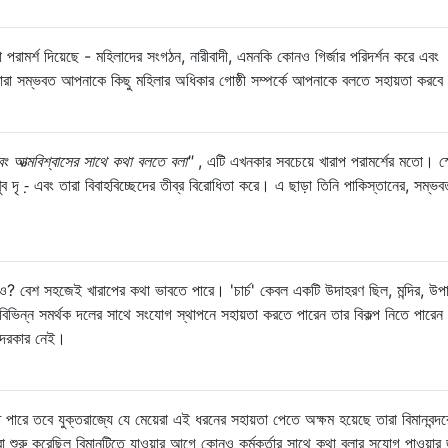
ামর্শ দিয়েছে - মহিলাদের সংগঠন, নারীবাদী, এমনকি কোনও গির্জার পরিদর্শন করে এবং
ারা সম্ভবত আপনাকে কিছু মহিলার অধিকার গোষ্ঠী সম্পর্কে আপনাকে বলতে সহায়তা করব
বং আত্মবিশ্বাসের সাথে কথা বলতে বলা"
, এটি এখনকার সবচেয়ে খারাপ পরামর্শের মতো। স্প
 খুব দৃ -় এবং তারা বিবাহবিচ্ছেদের তীব্র বিরোধিতা করে। এ ছাড়া তিনি পাকিস্তানের, সম্ভব
নও? বেশ সহজেই খারাপের কথা ভাবতে পারে। 'চার্চ' কেবল একটি উদাহরণ ছিল, মন্দির, উপা
 বিভিন্ন সমর্থক দলের সাথে সংযোগ স্থাপনে সহায়তা করতে পারেন তার বিকল্প নিতে পার
ার দরকার নেই।
পারে তবে যুক্তরাজ্যে যে মেয়েরা এই ধরনের সহায়তা পেতে অক্ষম হয়েছে তারা বিমানবন্দর
রা শুরু করেছিল বিমানটিতে যাওয়ার আগে কোনও কর্মকর্তার সাথে কথা বলার সুযোগ পাওয়ার