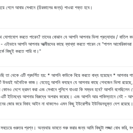
হয়ে গেলে আবার সেখানে (চিরকালের জন্য) পাওয়া শক্ত হবে।
 সাথে যোগাযোগ করতে পারেন? তাদের বোঝান যে আপনি আপনার ভিসা প্রত্যাহার / বাতিল ক
 - এইভাবে আপনি আপনার আত্মীয়দের কাছে ব্যাখ্যা করতে পারেন যে "পাগল আমেরিকানরা
্কে কিছুই করতে পারি না।"
েছি তা থেকে এটি প্রদর্শিত হয়: * আপনি কাউকে বিয়ে করতে বাধ্য হয়েছেন * আপনার পা
ি উভয়ই অনৈতিক কাজ। যেহেতু আপনি বলছেন যে আপনার কাছে শেনজেন ভিসা রয়েছে
ন কোনও দেশে ভ্রমণ করা এবং সেখানে পুলিশে যাওয়া কি সম্ভব হবে? আপনি বলেছিলেন 
বে এটি ইতিমধ্যে আপনার বিরুদ্ধে অপরাধ করেছে। এবং আপনি আর পাকিস্তানে নেই - আ
েনের জোর করে বিবাহ আইন না থাকলেও এমন কিছু ইউরোপীয় ইউনিয়নভুক্ত দেশ রয়েছে
া সবচেয়ে গুরুতর প্রশ্ন। অন্যথায় ভাবতে শুরু করার জন্য আমি কিছুটা লজ্জা বোধ করি, 