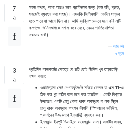
সহজ কথায়, আশা আরও ভাল গ্রাফিক্সের জন্য (কম বগি, দ্রুত,
7
সহজেই ব্যবহার করা সহজ)। এমনকি জিনিসগুলি একদিন সম্ভব
হতে পারে যা আগে ছিল না। আমি ব্যক্তিগতভাবে মনে করি এটি
কমপক্ষে জিনিসগুলিকে মশাল করে দেবে, যেমন প্রতিযোগিতা
সবসময় ঘটে।
—
আমি করি
সূত্র
প্রতিদিন কাজকর্মের ক্ষেত্রে যে দুটি ছোট জিনিস খুব তাড়াতাড়ি
3
লক্ষ্য করবে:
ওয়াইল্যান্ড সেই পেপারকুটগুলি সরিয়ে ফেলল যা এক্স 11-এ
ঠিক করা খুব কঠিন বলে মনে করা হয়েছিল। একটি বিখ্যাত
উদাহরণ: একটি মেনু খোলা থাকা অবস্থায় বা লক স্ক্রিন
চালু থাকা অবস্থায় ফাংশন কীগুলি (স্পিকারের ভলিউম,
প্রদর্শনের উজ্জ্বলতা ইত্যাদি) ব্যবহার করা।
ইনল্যান্ড ইনপুট ডিভাইসে ওয়েল্যান্ড ভাল। একটির জন্য,