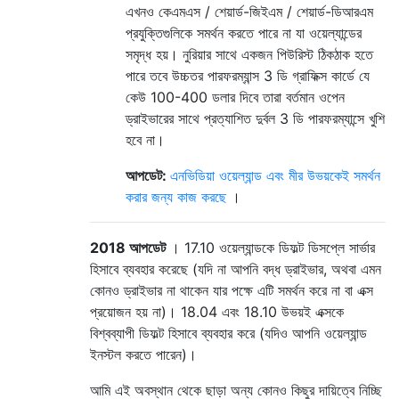
এখনও কেএমএস / শেয়ার্ড-জিইএম / শেয়ার্ড-ডিআরএম
প্রযুক্তিগুলিকে সমর্থন করতে পারে না যা ওয়েল্যান্ডের
সমৃদ্ধ হয়। নুরিয়ার সাথে একজন পিউরিস্ট ঠিকঠাক হতে
পারে তবে উচ্চতর পারফরম্যান্স 3 ডি গ্রাফিক্স কার্ডে যে
কেউ 100-400 ডলার দিবে তারা বর্তমান ওপেন
ড্রাইভারের সাথে প্রত্যাশিত দুর্বল 3 ডি পারফরম্যান্সে খুশি
হবে না।
আপডেট:
এনভিডিয়া ওয়েল্যান্ড এবং মীর উভয়কেই সমর্থন
করার জন্য কাজ করছে
।
2018 আপডেট
। 17.10 ওয়েল্যান্ডকে ডিফল্ট ডিসপ্লে সার্ভার
হিসাবে ব্যবহার করেছে (যদি না আপনি বদ্ধ ড্রাইভার, অথবা এমন
কোনও ড্রাইভার না থাকেন যার পক্ষে এটি সমর্থন করে না বা এক্স
প্রয়োজন হয় না)। 18.04 এবং 18.10 উভয়ই এক্সকে
বিশ্বব্যাপী ডিফল্ট হিসাবে ব্যবহার করে (যদিও আপনি ওয়েল্যান্ড
ইনস্টল করতে পারেন)।
আমি এই অবস্থান থেকে ছাড়া অন্য কোনও কিছুর দায়িত্বে নিচ্ছি