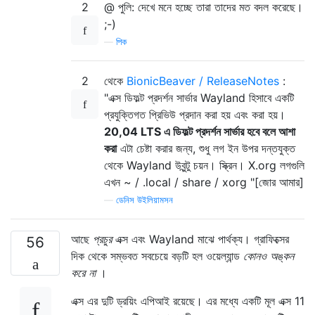
2
@ পুলি: দেখে মনে হচ্ছে তারা তাদের মত বদল করেছে।
;-)
—
পিক
2
থেকে
BionicBeaver / ReleaseNotes
:
"এক্স ডিফল্ট প্রদর্শন সার্ভার Wayland হিসাবে একটি
প্রযুক্তিগত প্রিভিউ প্রদান করা হয় এবং করা হয়।
20,04 LTS এ ডিফল্ট প্রদর্শন সার্ভার হবে বলে আশা
করা
এটা চেষ্টা করার জন্য, শুধু লগ ইন উপর দন্তযুক্ত
থেকে Wayland উবুন্টু চয়ন। স্ক্রিন। X.org লগগুলি
এখন ~ / .local / share / xorg "[জোর আমার]
—
ডেনিস উইলিয়ামসন
আছে
প্রচুর
এক্স এবং Wayland মাঝে পার্থক্য। গ্রাফিক্সের
56
দিক থেকে সম্ভবত সবচেয়ে বড়টি হল ওয়েল্যান্ড
কোনও অঙ্কন
করে না
।
এক্স এর দুটি ড্রয়িং এপিআই রয়েছে। এর মধ্যে একটি মূল এক্স 11