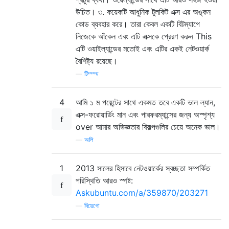
উচিত। ৩. কয়েকটি আধুনিক টুলকিট এক্স এর অঙ্কন
কোড ব্যবহার করে। তারা কেবল একটি বিটম্যাপে
নিজেকে আঁকেন এবং এটি এক্সকে প্রেরণ করুন This
এটি ওয়াইল্যান্ডের মতোই এবং এটির একই নেটওয়ার্ক
বৈশিষ্ট্য রয়েছে।
—
টিম্ম্ম্ম
4
আমি ১ ম পয়েন্টের সাথে একমত তবে একটি ভাল ল্যান,
এক্স-ফরোয়ার্ডিং মান এবং পারফরম্যান্সের জন্য অস্পৃশ্য
over আমার অভিজ্ঞতার বিকল্পগুলির চেয়ে অনেক ভাল।
—
অলি
1
2013 সালের হিসাবে নেটওয়ার্কের স্বচ্ছতা সম্পর্কিত
পরিস্থিতি আরও স্পষ্ট:
Askubuntu.com/a/359870/203271
—
দিয়েগো