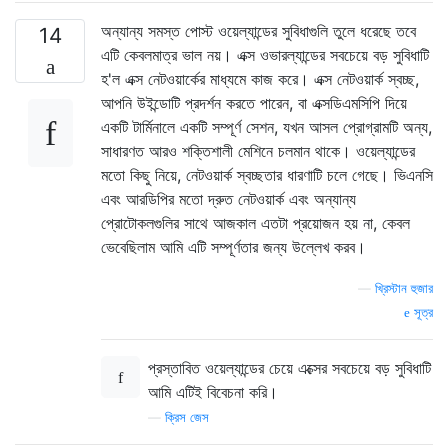
অন্যান্য সমস্ত পোস্ট ওয়েল্যান্ডের সুবিধাগুলি তুলে ধরেছে তবে
14
এটি কেবলমাত্র ভাল নয়। এক্স ওভারল্যান্ডের সবচেয়ে বড় সুবিধাটি
হ'ল এক্স নেটওয়ার্কের মাধ্যমে কাজ করে। এক্স নেটওয়ার্ক স্বচ্ছ,
আপনি উইন্ডোটি প্রদর্শন করতে পারেন, বা এক্সডিএমসিপি দিয়ে
একটি টার্মিনালে একটি সম্পূর্ণ সেশন, যখন আসল প্রোগ্রামটি অন্য,
সাধারণত আরও শক্তিশালী মেশিনে চলমান থাকে। ওয়েল্যান্ডের
মতো কিছু নিয়ে, নেটওয়ার্ক স্বচ্ছতার ধারণাটি চলে গেছে। ভিএনসি
এবং আরডিপির মতো দ্রুত নেটওয়ার্ক এবং অন্যান্য
প্রোটোকলগুলির সাথে আজকাল এতটা প্রয়োজন হয় না, কেবল
ভেবেছিলাম আমি এটি সম্পূর্ণতার জন্য উল্লেখ করব।
—
খ্রিস্টান হুজার
সূত্র
প্রস্তাবিত ওয়েল্যান্ডের চেয়ে এক্সের সবচেয়ে বড় সুবিধাটি
আমি এটিই বিবেচনা করি।
—
ক্রিস জেস