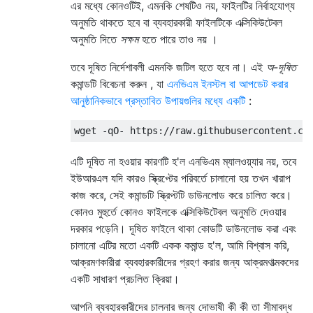
এর মধ্যে কোনওটিই, এমনকি শেষটিও নয়, ফাইলটির নির্বাহযোগ্য
অনুমতি থাকতে হবে বা ব্যবহারকারী ফাইলটিকে এক্সিকিউটেবল
অনুমতি দিতে
সক্ষম
হতে পারে তাও নয় ।
তবে দূষিত নির্দেশাবলী এমনকি জটিল হতে হবে না। এই
অ-দূষিত
কমান্ডটি বিবেচনা করুন , যা
এনভিএম ইনস্টল বা আপডেট করার
আনুষ্ঠানিকভাবে প্রস্তাবিত উপায়গুলির মধ্যে একটি
:
wget 
-
qO
-
 https
://
raw
.
githubusercontent
.
co
এটি দূষিত না হওয়ার কারণটি হ'ল এনভিএম ম্যালওয়্যার নয়, তবে
ইউআরএল যদি কারও স্ক্রিপ্টের পরিবর্তে চালানো হয় তখন খারাপ
কাজ করে, সেই কমান্ডটি স্ক্রিপ্টটি ডাউনলোড করে চালিত করে।
কোনও মুহুর্তে কোনও ফাইলকে এক্সিকিউটেবল অনুমতি দেওয়ার
দরকার পড়েনি। দূষিত ফাইলে থাকা কোডটি ডাউনলোড করা এবং
চালানো এটির মতো একটি একক কমান্ড হ'ল, আমি বিশ্বাস করি,
আক্রমণকারীরা ব্যবহারকারীদের গ্রহণ করার জন্য আক্রমণাত্মকদের
একটি সাধারণ প্রচলিত ক্রিয়া।
আপনি ব্যবহারকারীদের চালনার জন্য দোভাষী কী কী তা সীমাবদ্ধ