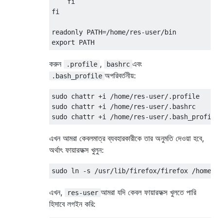
    fi

fi

readonly PATH=/home/res-user/bin

করুন
,
এবং
.profile
bashrc
অপরিবর্তনীয়:
.bash_profile
sudo chattr +i /home/res-user/.profile

sudo chattr +i /home/res-user/.bashrc

এখন আমরা কেবলমাত্র ব্যবহারকারীকে তার অনুমতি দেওয়া হবে,
অর্থাৎ ফায়ারফক্স খুলুন:
এখন,
আমরা যদি কেবল ফায়ারফক্স খুলতে পারি
res-user
হিসাবে লগইন করি: