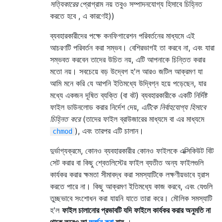
সত্যিকারের
প্রোগ্রাম নয় তবুও সম্পাদনযোগ্য হিসাবে চিহ্নিত
করতে হবে , এ কারণেই))
ব্যবহারকারীদের পক্ষে কনফিগারেশন পরিবর্তনের মাধ্যমে এই
আচরণটি পরিবর্তন করা সম্ভব। বেশিরভাগই তা করবে না, এবং যারা
সম্ভবত করবেন তাদের উচিত নয়, এটি আপনাকে চিন্তিত করার
মতো নয়। সবচেয়ে বড় উদ্বেগ হ'ল আরও জটিল আক্রমণ যা
আমি মনে করি যে আপনি ইতিমধ্যে উদ্বিগ্ন হয়ে পড়েছেন, যার
মধ্যে একজন দূষিত ব্যক্তি (বা বট) ব্যবহারকারীকে একটি নির্দিষ্ট
ফাইল ডাউনলোড করার নির্দেশ দেয়,
এটিকে নির্বাহযোগ্য হিসাবে
চিহ্নিত করে
(তাদের ফাইল ব্রাউজারের মাধ্যমে বা এর মাধ্যমে
), এবং তারপর এটি চালান।
chmod
দুর্ভাগ্যক্রমে, কোনও ব্যবহারকারীর কোনও ফাইলকে এক্সিকিউট বিট
সেট করার বা কিছু শ্বেতলিস্টের ফাইল ব্যতীত অন্য ফাইলগুলি
কার্যকর করার ক্ষমতা সীমাবদ্ধ করা সমস্যাটিকে লক্ষণীয়ভাবে হ্রাস
করতে পারে না। কিছু আক্রমণ ইতিমধ্যে কাজ করবে, এবং যেগুলি
তুচ্ছভাবে সংশোধন করা যায়নি যাতে তারা করে। মৌলিক সমস্যাটি
হ'ল
ফাইল চালানোর প্রভাবটি যদি ফাইলে কার্যকর করার অনুমতি না
থাকে তবেও তা
অর্জন করা
যায়
।