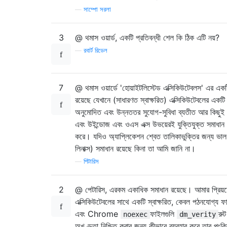
—
সাম্পো সরলা
3
@ থমাস ওয়ার্ড, একটি প্রতিবন্ধী শেল কি ঠিক এটি নয়?
—
রবার্ট রিডেল
7
@ থমাস ওয়ার্ডে 'হোয়াইটলিস্টেড এক্সিকিউটেবলস' এর একট
রয়েছে যেখানে (সাধারণত স্বাক্ষরিত) এক্সিকিউটেবলের একটি নি
অনুমোদিত এবং উন্নততর সুযোগ-সুবিধা ব্যতীত আর কিছুই চ
এবং উইন্ডোজ এবং ওএস এক্স উভয়েরই যুক্তিযুক্ত সমাধান 
করে। যদিও অ্যাপ্লিকেশন শ্বেত তালিকাভুক্তির জন্য ভাল উব
লিনাক্স) সমাধান রয়েছে কিনা তা আমি জানি না।
—
পিটারিস
2
@ পেটারিস, এরকম একাধিক সমাধান রয়েছে। আমার প্রিয
এক্সিকিউটেবলের সাথে একটি স্বাক্ষরিত, কেবল পঠনযোগ্য ফ
এবং Chrome
ফাইলগুলি
রুট
noexec
dm_verity
অখণ্ডতা নিশ্চিত করার জন্য কীভাবে ব্যবহার করে তার পং