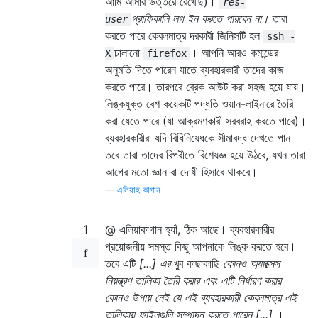
আমি আমার উত্তরে রেখেছি)।
res-
গ্রাফিকালি লগ ইন করতে পারবেন না।
তারা
user
করতে পারে কেবলমাত্র দরকারী জিনিসটি হল
ssh -
চালানো
। আপনি আরও কমান্ডের
X
firefox
অনুমতি দিতে পারেন যাতে ব্যবহারকারী তাদের কাজ
করতে পারে। তারপরে ব্রেক আউট করা সহজ হয়ে যায়।
লিঙ্কযুক্ত বেশ কয়েকটি পদ্ধতি ওয়ান-লাইনারে তৈরি
করা যেতে পারে (যা আক্রমণকারী সরবরাহ করতে পারে)।
ব্যবহারকারীরা যদি বিধিনিষেধকে সীমাবদ্ধ দেখতে পান
তবে তারা তাদের বিপরীতে বিশেষজ্ঞ হয়ে উঠবে, যখন তারা
আগের মতো জ্ঞান বা দোষী হিসাবে থাকবে।
—
এলিয়াহ কাগান
1
@ এলিয়াকাগান হ্যাঁ, ঠিক আছে। ব্যবহারকারীর
প্রয়োজনীয় সমস্ত কিছু আপনাকে লিঙ্ক করতে হবে।
তবে এটি
[...] এর
খুব কাছাকাছি
কোনও অ্যাক্সেস
নিয়ন্ত্রণ তালিকা তৈরি করার এবং এটি নির্ধারণ করার
কোনও উপায় নেই যে এই ব্যবহারকারী কেবলমাত্র এই
তালিকায় ফাইলগুলি সম্পাদন করতে পারেন [...]
।