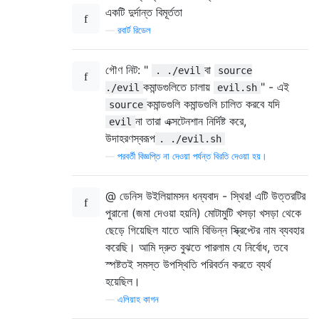
একটি দুর্দান্ত বিমূর্ততা
—
রবার্ট রিডেল
গৌণ নিট: "
বা
. ./evil
source
কমান্ডগুলিতে চালায়
" - এই
./evil
evil.sh
কমান্ডগুলি কমান্ডগুলি চালিত করবে যদি
source
না তারা এক্সটেনশান নির্দিষ্ট করে,
evil
উদাহরণস্বরূপ
. ./evil.sh
—
পরবর্তী বিজ্ঞপ্তি না দেওয়া পর্যন্ত বিরতি দেওয়া হয়।
@ ডেনিস উইলিয়ামসন ধন্যবাদ - স্থির! এটি উত্তরটির
পুরানো (জমা দেওয়া হয়নি) মোটামুটি খসড়া খসড়া থেকে
ছেড়ে গিয়েছিল যাতে আমি বিভিন্ন স্ক্রিপ্টের নাম ব্যবহার
করেছি। আমি দ্রুত বুঝতে পারলাম যে নির্বোধ, তবে
স্পষ্টতই সমস্ত উপস্থিতি পরিবর্তন করতে ব্যর্থ
হয়েছিল।
—
এলিয়াহ কাগন