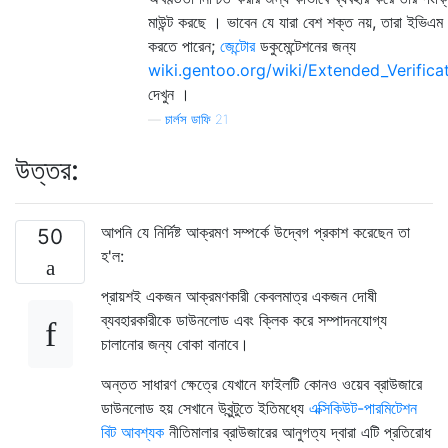
মাউন্ট করছে । ভাবেন যে যারা বেশ শক্ত নয়, তারা ইভিএম
করতে পারেন;
জেন্টোর
ডকুমেন্টেশনের জন্য
wiki.gentoo.org/wiki/Extended_Verific
দেখুন ।
—
চার্লস ডাফি 21
উত্তর:
আপনি যে নির্দিষ্ট আক্রমণ সম্পর্কে উদ্বেগ প্রকাশ করেছেন তা
50
হ'ল:
প্রায়শই একজন আক্রমণকারী কেবলমাত্র একজন দোষী
ব্যবহারকারীকে ডাউনলোড এবং ক্লিক করে সম্পাদনযোগ্য
চালানোর জন্য বোকা বানাবে।
অন্তত সাধারণ ক্ষেত্রে যেখানে ফাইলটি কোনও ওয়েব ব্রাউজারে
ডাউনলোড হয় সেখানে উবুন্টুতে ইতিমধ্যে
এক্সিকিউট-পারমিটেশন
বিট আবশ্যক
নীতিমালার ব্রাউজারের আনুগত্য দ্বারা এটি প্রতিরোধ