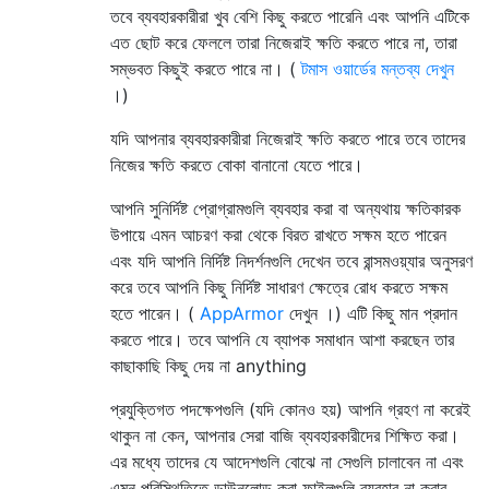
তবে ব্যবহারকারীরা খুব বেশি কিছু করতে পারেনি এবং আপনি এটিকে
এত ছোট করে ফেললে তারা নিজেরাই ক্ষতি করতে পারে না, তারা
সম্ভবত কিছুই করতে পারে না। (
টমাস ওয়ার্ডের মন্তব্য দেখুন
।)
যদি আপনার ব্যবহারকারীরা নিজেরাই ক্ষতি করতে পারে তবে তাদের
নিজের ক্ষতি করতে বোকা বানানো যেতে পারে।
আপনি সুনির্দিষ্ট প্রোগ্রামগুলি ব্যবহার করা বা অন্যথায় ক্ষতিকারক
উপায়ে এমন আচরণ করা থেকে বিরত রাখতে সক্ষম হতে পারেন
এবং যদি আপনি নির্দিষ্ট নিদর্শনগুলি দেখেন তবে রান্সমওয়্যার অনুসরণ
করে তবে আপনি কিছু নির্দিষ্ট সাধারণ ক্ষেত্রে রোধ করতে সক্ষম
হতে পারেন। (
AppArmor
দেখুন ।) এটি কিছু মান প্রদান
করতে পারে। তবে আপনি যে ব্যাপক সমাধান আশা করছেন তার
কাছাকাছি কিছু দেয় না anything
প্রযুক্তিগত পদক্ষেপগুলি (যদি কোনও হয়) আপনি গ্রহণ না করেই
থাকুন না কেন, আপনার সেরা বাজি ব্যবহারকারীদের শিক্ষিত করা।
এর মধ্যে তাদের যে আদেশগুলি বোঝে না সেগুলি চালাবেন না এবং
এমন পরিস্থিতিতে ডাউনলোড করা ফাইলগুলি ব্যবহার না করার