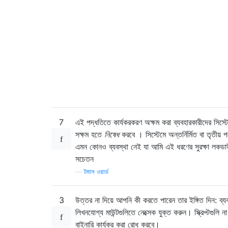
7
এই পদ্ধতিতে কার্যকরকরণ অক্ষম করা ব্যবহারকারীদের সিস্ট
সক্ষম হতে
নিষেধ
করবে । সিস্টেমে অন্তর্নির্মিত বা তৃতীয় পক
এমন কোনও ব্যবস্থা নেই যা আমি এই ধরণের সুরক্ষা লকড
সচেতন
—
টমাস ওয়ার্ড
3
উত্তর না দিয়ে আপনি কী করতে পারেন তার ইঙ্গিত দিন: ব্য
লিখনযোগ্য মাউন্টগুলিতে নেক্সেক যুক্ত করুন। স্ক্রিপ্টগুলি 
বাইনারি কার্যকর করা রোধ করবে।