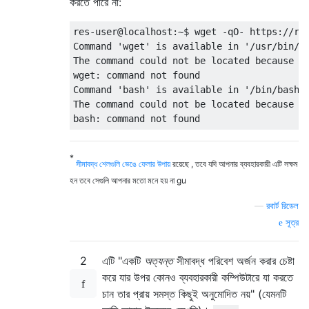
করতে পারে না:
res-user@localhost:~$ wget -qO- https://raw
Command 'wget' is available in '/usr/bin/wg
The command could not be located because '/
wget: command not found

Command 'bash' is available in '/bin/bash'

The command could not be located because '/
*
সীমাবদ্ধ শেলগুলি ভেঙে ফেলার উপায়
রয়েছে , তবে যদি আপনার ব্যবহারকারী এটি সক্ষম
হন তবে সেগুলি আপনার মতো মনে হয় না gu
—
রবার্ট রিডেল
সূত্র
2
এটি "একটি
অত্যন্ত
সীমাবদ্ধ পরিবেশ অর্জন করার চেষ্টা
করে যার উপর কোনও ব্যবহারকারী কম্পিউটারে যা করতে
চান তার প্রায় সমস্ত কিছুই অনুমোদিত নয়" (যেমনটি