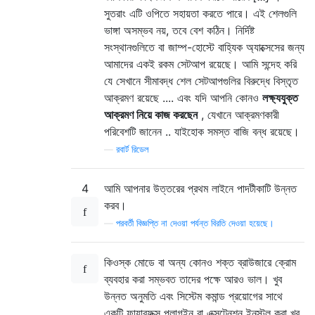
সুতরাং এটি ওপিতে সহায়তা করতে পারে। এই শেলগুলি
ভাঙ্গা অসম্ভব নয়, তবে বেশ কঠিন। নির্দিষ্ট
সংস্থানগুলিতে বা জাম্প-হোস্টে বাহ্যিক অ্যাক্সেসের জন্য
আমাদের একই রকম সেটআপ রয়েছে। আমি সন্দেহ করি
যে সেখানে সীমাবদ্ধ শেল সেটআপগুলির বিরুদ্ধে বিস্তৃত
আক্রমণ রয়েছে .... এবং যদি আপনি কোনও
লক্ষ্যযুক্ত
আক্রমণ নিয়ে কাজ করছেন
, যেখানে আক্রমণকারী
পরিবেশটি জানেন .. যাইহোক সমস্ত বাজি বন্ধ রয়েছে।
—
রবার্ট রিডেল
4
আমি আপনার উত্তরের প্রথম লাইনে পাদটীকাটি উন্নত
করব।
—
পরবর্তী বিজ্ঞপ্তি না দেওয়া পর্যন্ত বিরতি দেওয়া হয়েছে।
কিওস্ক মোডে বা অন্য কোনও শক্ত ব্রাউজারে ক্রোম
ব্যবহার করা সম্ভবত তাদের পক্ষে আরও ভাল। খুব
উন্নত অনুমতি এবং সিস্টেম কমান্ড প্রয়োগের সাথে
একটি ফায়ারফক্স প্লাগইন বা এক্সটেনশন ইনস্টল করা খুব