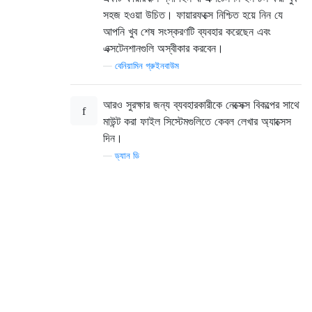
সহজ হওয়া উচিত। ফায়ারফক্সে নিশ্চিত হয়ে নিন যে
আপনি খুব শেষ সংস্করণটি ব্যবহার করেছেন এবং
এক্সটেনশানগুলি অস্বীকার করবেন।
—
বেনিয়ামিন গ্রুইনবাউম
আরও সুরক্ষার জন্য ব্যবহারকারীকে নেক্সেক্স বিকল্পের সাথে
মাউন্ট করা ফাইল সিস্টেমগুলিতে কেবল লেখার অ্যাক্সেস
দিন।
—
ড্যান ডি