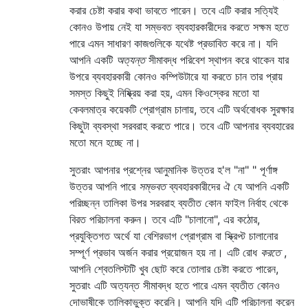
করার চেষ্টা করার কথা ভাবতে পারেন। তবে এটি করার সত্যিই
কোনও উপায় নেই যা সম্ভবত ব্যবহারকারীদের করতে সক্ষম হতে
পারে এমন সাধারণ কাজগুলিকে যথেষ্ট প্রভাবিত করে না। যদি
আপনি একটি
অত্যন্ত
সীমাবদ্ধ পরিবেশ স্থাপন করে থাকেন যার
উপরে ব্যবহারকারী কোনও কম্পিউটারে যা করতে চান তার প্রায়
সমস্ত কিছুই নিষ্ক্রিয় করা হয়, এমন কিওস্কের মতো যা
কেবলমাত্র কয়েকটি প্রোগ্রাম চালায়, তবে এটি অর্থবোধক সুরক্ষার
কিছুটা ব্যবস্থা সরবরাহ করতে পারে। তবে এটি আপনার ব্যবহারের
মতো মনে হচ্ছে না।
সুতরাং আপনার প্রশ্নের আনুমানিক উত্তর হ'ল "না" " পূর্ণাঙ্গ
উত্তর আপনি পারে
সম্ভবত
ব্যবহারকারীদের ঐ যে আপনি একটি
পরিচ্ছন্ন তালিকা উপর সরবরাহ ব্যতীত কোন ফাইল নির্বাহ থেকে
বিরত পরিচালনা করুন। তবে এটি "চালানো", এর কঠোর,
প্রযুক্তিগত অর্থে যা বেশিরভাগ প্রোগ্রাম বা স্ক্রিপ্ট চালানোর
সম্পূর্ণ প্রভাব অর্জন করার প্রয়োজন হয় না। এটি রোধ
করতে
,
আপনি শ্বেতলিস্টটি খুব ছোট করে তোলার চেষ্টা করতে পারেন,
সুতরাং এটি অত্যন্ত সীমাবদ্ধ হতে পারে এমন ব্যতীত কোনও
দোভাষীকে তালিকাভুক্ত করেনি। আপনি যদি এটি পরিচালনা করেন