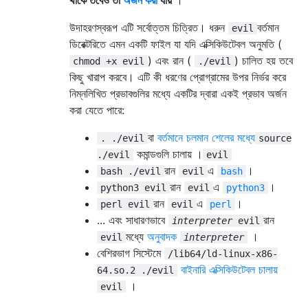
উদাহরণস্বরূপ এটি সর্বোত্তম চিত্রিত। ধরুন
বর্তমান
evil
ডিরেক্টরিতে এমন একটি ফাইল যা যদি এক্সিকিউটেবল অনুমতি (
) এবং রান (
) চালিত হয় তবে
chmod +x evil
./evil
কিছু খারাপ করবে। এটি কী ধরণের প্রোগ্রামের উপর নির্ভর করে
নিম্নলিখিত প্রভাবগুলির মধ্যে একটির দ্বারা একই প্রভাব অর্জন
করা যেতে পারে:
বা
বর্তমানে চলমান শেলের মধ্যে
. ./evil
source
কমান্ডগুলি চালায় ।
./evil
evil
রান
এ
।
bash ./evil
evil
bash
রান
এ
।
python3 evil
evil
python3
রান
এ
।
perl evil
evil
perl
... এবং সাধারণভাবে
রান
interpreter
evil
মধ্যে
অনুবাদক
।
evil
interpreter
বেশিরভাগ সিস্টেমে
/lib64/ld-linux-x86-
বাইনারি এক্সিকিউটেবল চালায়
64.so.2 ./evil
।
evil