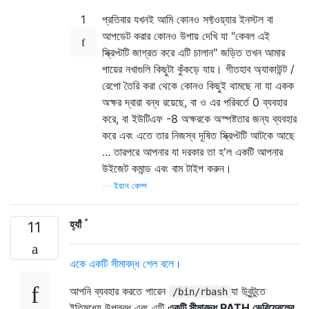
1
প্রতিবার যখনই আমি কোনও সফ্টওয়্যার ইনস্টল বা
আপডেট করার কোনও উপায় দেখি যা "কেবল এই
স্ক্রিপ্টটি জাগ্রত করে এটি চালান" জড়িত তখন আমার
পায়ের নখাগুলি কিছুটা কুঁকড়ে যায়। গীতহাব অ্যাকাউন্ট /
রেপো তৈরি করা থেকে কোনও কিছুই থামছে না যা একক
অক্ষর দ্বারা বন্ধ রয়েছে, বা ও এর পরিবর্তে 0 ব্যবহার
করে, বা ইউটিএফ -8 অক্ষরকে অস্পষ্টতার জন্য ব্যবহার
করে এবং এতে তার নিজস্ব দূষিত স্ক্রিপ্টটি আটকে আছে
... তারপরে আপনার যা দরকার তা হ'ল একটি আপনার
উইজেট কমান্ড এবং বাম টাইপ করুন।
—
ইয়ান কেম্প
*
হ্যাঁ
11
একে একটি সীমাবদ্ধ শেল বলে।
আপনি ব্যবহার করতে পারেন
যা উবুন্টুতে
/bin/rbash
ইতিমধ্যে উপলব্ধ এবং এটি
একটি সীমাবদ্ধ PATH ভেরিয়েবলের