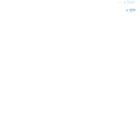
—
K7AAY
সূত্র