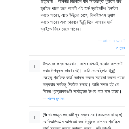
উইন্ডোজ। আপনার চারপাশে যদি অতিরিক্ত পুরাতন হার্ড
ড্রাইভ থাকে তবে আপনি এই হার্ড ড্রাইভটিও ইনস্টল
করতে পারেন, এতে উইন্ডো রেখে, বিআইওএস ফ্ল্যাশ
করতে পারেন এবং তারপরে উবুন্টু দিয়ে আপনার হার্ড
ড্রাইভে ফিরে যেতে পারেন।
—
adempewolff
সূত্র
উত্তরের জন্য ধন্যবাদ . আমার এখনই বায়োস আপডেট
করার উপযুক্ত কারণ নেই। আমি ভেবেছিলাম উবুন্টু
যেহেতু গ্রাফিক কার্ড সনাক্ত করতে সহায়তা করতে পারে!
অন্যথায় সবকিছু ঠিকঠাক চলছে। আমি সম্মত হই যে
মিচের প্রস্তাবনাগুলি সর্বোত্তম উপায় বলে মনে হচ্ছে।
—
খালেদ মুসলেহ
@ খালেদমুসলেহ এটি খুব সম্ভব নয় (অসম্ভব না হলে)
যে বিআইওএস আপডেট করা উবুন্টুকে আপনার গ্রাফিক্স
কার্ড সনাক্ত করতে সহায়তা করবে। যদি আপনি