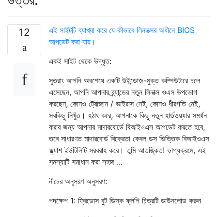
এই সাইটটি ব্যাখ্যা করে যে কীভাবে লিনাক্সের অধীনে BIOS
12
আপডেট করা যায়।
একই সাইট থেকে উদ্ধৃত:
সুতরাং আপনি অবশেষে একটি উইন্ডোজ-মুক্ত কম্পিউটারে চলে
এসেছেন, আপনি আপনার ব্র্যান্ডের নতুন লিনাক্স ওএস উপভোগ
করছেন, কোনও ট্রোজান / ভাইরাস নেই, কোনও ধীরগতি নেই,
সবকিছু নিখুঁত। হঠাৎ করে, আপনাকে কিছু নতুন হার্ডওয়্যার সমর্থন
করার জন্য আপনার মাদারবোর্ডে বিআইওএস আপডেট করতে হবে,
তবে সাধারণত মাদারবোর্ড বিক্রেতা কেবল ডস ভিত্তিক বিআইওএস
ফ্ল্যাশ ইউটিলিটি সরবরাহ করে। তুমি আতঙ্কিত! ভাগ্যক্রমে, এই
সমস্যাটি সমাধান করা সহজ ...
নীচের অনুসরণ অনুসরণ:
পদক্ষেপ 1: ফ্রিডোস বুট ডিস্ক ফ্লপি চিত্রটি ডাউনলোড করুন