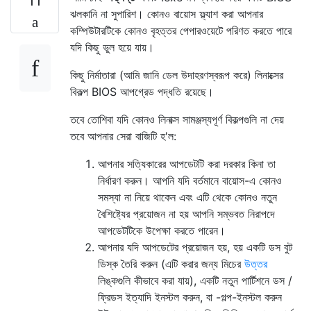
11
ঝলকানি না সুপারিশ। কোনও বায়োস ফ্ল্যাশ করা আপনার
কম্পিউটারটিকে কোনও বৃহত্তর পেপারওয়েটে পরিণত করতে পারে
যদি কিছু ভুল হয়ে যায়।
কিছু নির্মাতারা (আমি জানি ডেল উদাহরণস্বরূপ করে) লিনাক্সের
বিকল্প BIOS আপগ্রেড পদ্ধতি রয়েছে।
তবে তোশিবা যদি কোনও লিনাক্স সামঞ্জস্যপূর্ণ বিকল্পগুলি না দেয়
তবে আপনার সেরা বাজিটি হ'ল:
আপনার সত্যিকারের আপডেটটি করা দরকার কিনা তা
নির্ধারণ করুন। আপনি যদি বর্তমানে বায়োস-এ কোনও
সমস্যা না নিয়ে থাকেন এবং এটি থেকে কোনও নতুন
বৈশিষ্ট্যের প্রয়োজন না হয় আপনি সম্ভবত নিরাপদে
আপডেটটিকে উপেক্ষা করতে পারেন।
আপনার যদি আপডেটের প্রয়োজন হয়, হয় একটি ডস বুট
ডিস্ক তৈরি করুন (এটি করার জন্য মিচের
উত্তর
লিঙ্কগুলি কীভাবে করা যায়), একটি নতুন পার্টিশনে ডস /
ফ্রিডস ইত্যাদি ইনস্টল করুন, বা -গল্প-ইনস্টল করুন