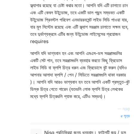
ফ্ল্যাশার রয়েছে যা চেষ্টা করার মতো। আপনি যদি এটি চালাতে চান
এবং এটি কেবল উইন্ডোজ, তবে একটি ভাল পছন্দ সম্ভবত একটি
উইন্ডোজ প্রিনস্টল পরিবেশ এনভায়রনমেন্ট লাইভ সিডি পাওয়া যায়,
যার মূল সিস্টেম রয়েছে এবং এটি ফ্ল্যাশ সরঞ্জাম চালাতে সক্ষম হবে,
তবে দুর্ভাগ্যক্রমে এটির জন্য উইন্ডোজ লাইসেন্সের প্রয়োজন
requires
আপনি যদি ভাগ্যবান হন এবং আপনি এমএস-ডস সরঞ্জামগুলির
একটি সেট পান, তবে সরঞ্জামগুলি ব্যবহার করতে কিছু ফ্রিডোস
লাইভ সিডি বা ফ্লপি চিত্র ধরুন এবং ফ্রিডোসে বুট করুন (যদিও
আপনার আলাদা ফ্লপি / পেন / সিডিতে সরঞ্জামগুলি থাকা দরকার
)। আপনি যদি আরও ভাগ্যবান হন তবে আপনি একটি প্রস্তুত-বুট
ডিস্ক চিত্র পেতে পারেন (যতগুলি লোক ফ্লপি চিত্র লেখকের
মধ্যে ফ্লপি চিত্রগুলি প্যাক করে, এটিও সম্ভব)।
—
njsg
সূত্র
Njsg প্রতিক্রিয়া জন্য ধন্যবাদ। ফাইলটি জয় / ডস