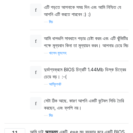
এটি পড়তে আপনাকে সময় দিন এবং আমি নিশ্চিত যে
আপনি এটি করতে পারবেন :) :)
—
মিচ
আমি ধাপগুলি সাবধানে পড়ার চেষ্টা করব এবং এটি ঝুঁকিটির
পক্ষে মূল্যবান কিনা তা মূল্যায়ন করব। আপনার চেয়ে মিচ
—
খালেদ মুসলেহ
দুর্ভাগ্যক্রমে BIOS চিত্রটি 1.44Mb ডিস্ক চিত্রের
চেয়ে বড়। :-(
—
আর্টফুলবট
সেটা ঠিক আছে. কারণ আপনি একটি বুটেবল সিডি তৈরি
করছেন, এবং ফ্লপি নয়।
—
মিচ
আমি চাই
অত্যন্ত
একটি .exe মদ ব্যবহার করে একটি BIOS