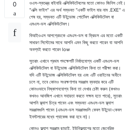
ওএস-স্বতন্ত্র বাইনারি এক্সিকিউটেবলের মতো কোনও জিনিস নেই।
0
"এক্সি ফাইল" এর অর্থ সম্ভবত "একটি ফাইল যার নাম .EXE" এ
শেষ হয়, সম্ভবত এটি উইন্ডোজ পোর্টেবল এক্সিকিউটেবল বা
এমএস-ডস এক্সিকিউটেবল।
বিআইওএস আপগ্রেডকে এমএস-ডস বা ফ্রিডস এর মতো একটি
সাধারণ সিস্টেমের সাথে আপনি এমন কিছু করতে পারেন যা আপনি
অবশ্যই করতে পারেন low
সুতরাং এখানে প্রথম পদক্ষেপটি নির্বাহযোগ্য একটি এমএস-ডস
এক্সিকিউটেবল বা উইন্ডোজ এক্সিকিউটেবল কিনা তা পরীক্ষা করা।
যদি এটি উইন্ডোজ এক্সিকিউটেবল হয় এবং এটি ওয়াইনের অধীনে
চলে না, তবে কোনও সংরক্ষণাগার সরঞ্জাম ব্যবহার করে এটি
কোনওভাবে নিষ্কাশনযোগ্য কিনা তা দেখার চেষ্টা করুন (কখনও
কখনও আনজিপ এখানে সহায়তা করতে সক্ষম হতে পারে), সুতরাং
আপনি ফ্ল্যাশ চিত্র পাবেন এবং সম্ভবত এমএস-ডস ফ্ল্যাশ
সরঞ্জামগুলি পাবেন (এমএস-ডস সরঞ্জামগুলি কেবল উইন্ডো-কেবল
ইনস্টলারের মধ্যে প্যাকেজ করা হবে না)।
কোনও ফ্ল্যাশ সরঞ্জাম ছাড়াই, ইউনিফ্ল্যাশের মতো জেনেরিক