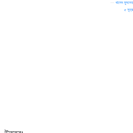
—
খালেদ মুসলেহ
সূত্র
উত্তর: