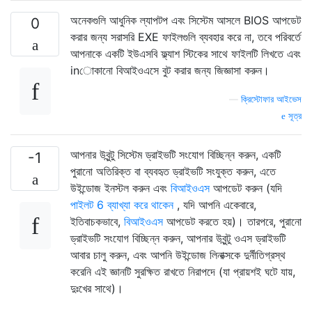
অনেকগুলি আধুনিক ল্যাপটপ এবং সিস্টেম আসলে BIOS আপডেট
0
করার জন্য সরাসরি EXE ফাইলগুলি ব্যবহার করে না, তবে পরিবর্তে
আপনাকে একটি ইউএসবি ফ্ল্যাশ স্টিকের সাথে ফাইলটি লিখতে এবং
inোকানো বিআইওএসে বুট করার জন্য জিজ্ঞাসা করুন।
—
ক্রিস্টোফার আইভেস
সূত্র
আপনার উবুন্টু সিস্টেম ড্রাইভটি সংযোগ বিচ্ছিন্ন করুন, একটি
-1
পুরানো অতিরিক্ত বা ব্যবহৃত ড্রাইভটি সংযুক্ত করুন, এতে
উইন্ডোজ ইনস্টল করুন এবং
বিআইওএস
আপডেট করুন (যদি
পাইলট 6 ব্যাখ্যা করে থাকেন
, যদি আপনি একেবারে,
ইতিবাচকভাবে,
বিআইওএস
আপডেট করতে হয়)। তারপরে, পুরানো
ড্রাইভটি সংযোগ বিচ্ছিন্ন করুন, আপনার উবুন্টু ওএস ড্রাইভটি
আবার চালু করুন, এবং আপনি উইন্ডোজ লিনাক্সকে দুর্নীতিগ্রস্থ
করেনি এই জ্ঞানটি সুরক্ষিত রাখতে নিরাপদে (যা প্রায়শই ঘটে যায়,
দুঃখের সাথে)।