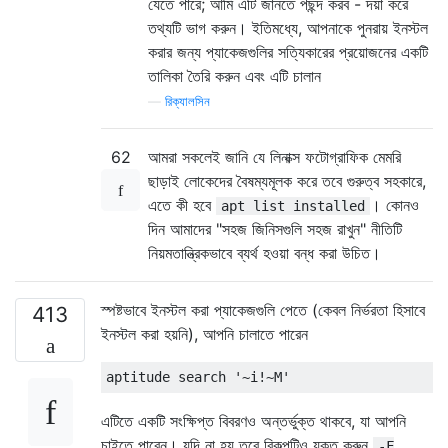
যেতে পারে; আমি এটি জানতে পছন্দ করব - দয়া করে
তথ্যটি ভাগ করুন। ইতিমধ্যে, আপনাকে পুনরায় ইনস্টল
করার জন্য প্যাকেজগুলির সত্যিকারের প্রয়োজনের একটি
তালিকা তৈরি করুন এবং এটি চালান
—
রিক্যালসিন
62
আমরা সকলেই জানি যে লিনাক্স ফটোগ্রাফিক মেমরি
ছাড়াই লোকেদের বৈষম্যমূলক করে তবে গুরুত্ব সহকারে,
এতে কী হবে
। কোনও
apt list installed
দিন আমাদের "সহজ জিনিসগুলি সহজ রাখুন" নীতিটি
নিয়মতান্ত্রিকভাবে ব্যর্থ হওয়া বন্ধ করা উচিত।
স্পষ্টভাবে ইনস্টল করা প্যাকেজগুলি পেতে (কেবল নির্ভরতা হিসাবে
413
ইনস্টল করা হয়নি), আপনি চালাতে পারেন
এটিতে একটি সংক্ষিপ্ত বিবরণও অন্তর্ভুক্ত থাকবে, যা আপনি
চাইতে পারেন। যদি না হয় তবে বিকল্পটিও যুক্ত করুন
-F