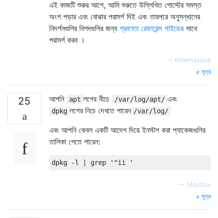
এই কাজটি শুরুর আগে, আমি শুরুতে উল্লিখিত পোস্টের সমস্ত
অংশ পড়ার এবং বোঝার পরামর্শ দিই এবং তারপরে অনুসন্ধানের
নিদর্শনগুলির বিশদগুলির জন্য
প্রবণতা রেফারেন্স গাইডের
সাথে
পরামর্শ করব ।
—
thinkmassive
সূত্র
আপনি
লগের নীচে
এবং
25
apt
/var/log/apt/
লগের নিচে দেখতে পারেন
dpkg
/var/log/
এবং আপনি কেবল একটি আদেশ দিয়ে ইনস্টল করা প্যাকেজগুলির
তালিকা পেতে পারেন:
—
Maythux
সূত্র