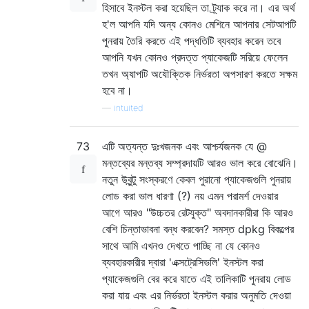
হিসাবে ইনস্টল করা হয়েছিল তা ট্র্যাক করে না। এর অর্থ
হ'ল আপনি যদি অন্য কোনও মেশিনে আপনার সেটআপটি
পুনরায় তৈরি করতে এই পদ্ধতিটি ব্যবহার করেন তবে
আপনি যখন কোনও প্রদত্ত প্যাকেজটি সরিয়ে ফেলেন
তখন অ্যাপটি অযৌক্তিক নির্ভরতা অপসারণ করতে সক্ষম
হবে না।
—
intuited
73
এটি অত্যন্ত দুঃখজনক এবং আশ্চর্যজনক যে @
মন্তব্যের মন্তব্য সম্প্রদায়টি আরও ভাল করে বোঝেনি।
নতুন উবুন্টু সংস্করণে কেবল পুরানো প্যাকেজগুলি পুনরায়
লোড করা ভাল ধারণা (?) নয় এমন পরামর্শ দেওয়ার
আগে আরও "উচ্চতর রেটযুক্ত" অবদানকারীরা কি আরও
বেশি চিন্তাভাবনা বন্ধ করবেন? সমস্ত dpkg বিকল্পের
সাথে আমি এখনও দেখতে পাচ্ছি না যে কোনও
ব্যবহারকারীর দ্বারা 'এক্সট্রেসিভলি' ইনস্টল করা
প্যাকেজগুলি বের করে যাতে এই তালিকাটি পুনরায় লোড
করা যায় এবং এর নির্ভরতা ইনস্টল করার অনুমতি দেওয়া