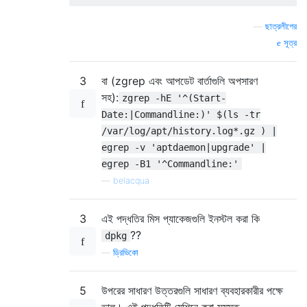
—
ছাত্রলীগের
সূত্র
3
বা (zgrep এবং আপডেট বার্তাগুলি অপসারণ
সহ):
zgrep -hE '^(Start-
Date:|Commandline:)' $(ls -tr
/var/log/apt/history.log*.gz ) |
egrep -v 'aptdaemon|upgrade' |
egrep -B1 '^Commandline:'
—
belacqua
3
এই পদ্ধতির মিস প্যাকেজগুলি ইনস্টল করা কি
??
dpkg
—
ড্রিভিকো
5
উপরের সাধারণ উত্তরগুলি সাধারণ ব্যবহারকারীর পক্ষে
ভাল। এই পদ্ধতিটি মেশিনে করা সমস্ত