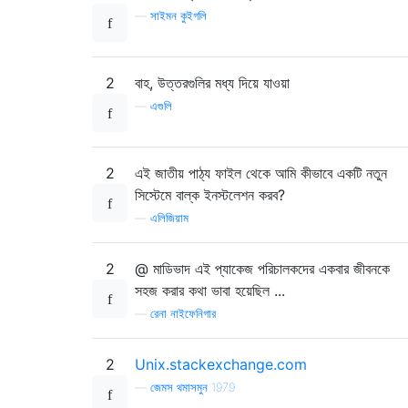
—
সাইমন কুইগলি
2
বাহ, উত্তরগুলির মধ্য দিয়ে যাওয়া
—
এগুলি
2
এই জাতীয় পাঠ্য ফাইল থেকে আমি কীভাবে একটি নতুন
সিস্টেমে বাল্ক ইনস্টলেশন করব?
—
এলিজিয়াম
2
@ মাডিভাদ এই প্যাকেজ পরিচালকদের একবার জীবনকে
সহজ করার কথা ভাবা হয়েছিল ...
—
রেনা নাইফেনিগার
2
Unix.stackexchange.com
—
জেমস থমাসমুন 1979