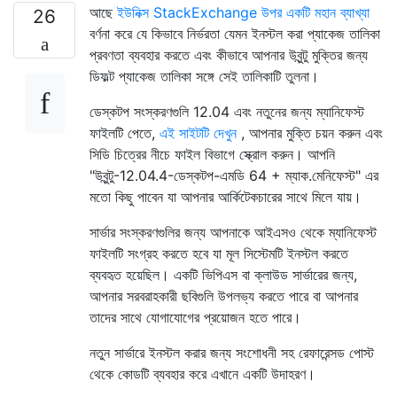
আছে
ইউনিক্স StackExchange উপর একটি মহান ব্যাখ্যা
26
বর্ণনা করে যে কিভাবে নির্ভরতা যেমন ইনস্টল করা প্যাকেজ তালিকা
প্রবণতা ব্যবহার করতে এবং কীভাবে আপনার উবুন্টু মুক্তির জন্য
ডিফল্ট প্যাকেজ তালিকা সঙ্গে সেই তালিকাটি তুলনা।
ডেস্কটপ সংস্করণগুলি 12.04 এবং নতুনের জন্য ম্যানিফেস্ট
ফাইলটি পেতে,
এই সাইটটি দেখুন
, আপনার মুক্তি চয়ন করুন এবং
সিডি চিত্রের নীচে ফাইল বিভাগে স্ক্রোল করুন। আপনি
"উবুন্টু-12.04.4-ডেস্কটপ-এমডি 64 + ম্যাক.মেনিফেস্ট" এর
মতো কিছু পাবেন যা আপনার আর্কিটেকচারের সাথে মিলে যায়।
সার্ভার সংস্করণগুলির জন্য আপনাকে আইএসও থেকে ম্যানিফেস্ট
ফাইলটি সংগ্রহ করতে হবে যা মূল সিস্টেমটি ইনস্টল করতে
ব্যবহৃত হয়েছিল। একটি ভিপিএস বা ক্লাউড সার্ভারের জন্য,
আপনার সরবরাহকারী ছবিগুলি উপলভ্য করতে পারে বা আপনার
তাদের সাথে যোগাযোগের প্রয়োজন হতে পারে।
নতুন সার্ভারে ইনস্টল করার জন্য সংশোধনী সহ রেফারেন্সড পোস্ট
থেকে কোডটি ব্যবহার করে এখানে একটি উদাহরণ।