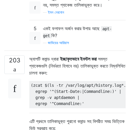
নয়, সমস্ত প্যাকেজ তালিকাভুক্ত করে।
—
ইমন নেরবোন
5
একই ফলাফল অর্জন করার উপায় আছে
apt-
কি?
get
—
জাভিয়ের আরিয়াস
অ্যাপটি কমান্ড দ্বারা
ইচ্ছাকৃতভাবে ইনস্টল করা
সমস্ত
203
প্যাকেজগুলি (নির্ভরতা হিসাবে নয়) তালিকাভুক্ত করতে নিম্নলিখিত
চালনা করুন:
(zcat $(ls -tr /var/log/apt/history.log*.gz
  egrep '^(Start-Date:|Commandline:)' |

  grep -v aptdaemon |

এটি প্রথমে তালিকাভুক্ত পুরানো কমান্ড সহ বিপরীত সময় ভিত্তিক
ভিউ সরবরাহ করে: