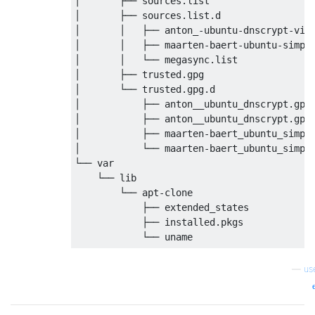
│       ├── sources.list

│       ├── sources.list.d

│       │   ├── anton_-ubuntu-dnscrypt-vivi
│       │   ├── maarten-baert-ubuntu-simple
│       │   └── megasync.list

│       ├── trusted.gpg

│       └── trusted.gpg.d

│           ├── anton__ubuntu_dnscrypt.gpg

│           ├── anton__ubuntu_dnscrypt.gpg~
│           ├── maarten-baert_ubuntu_simple
│           └── maarten-baert_ubuntu_simple
└── var

    └── lib

        └── apt-clone

            ├── extended_states

            ├── installed.pkgs

—
us