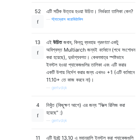
52
এটি সঠিক উত্তর হওয়া উচিত। নির্ভরতা তালিকা কেন?
—
স্ট্যাভ্রোস করোকিঠাকিস
13
এই
উচিত
জবাব, কিন্তু ব্যবহার
প্রবণতা
একটু
অবিশ্বস্ত Multiarch জন্যই
বর্তমানে
(পথে সংশোধন
করা হয়েছে), দুর্ভাগ্যবশত। কেবলমাত্র স্পষ্টভাবে
ইনস্টল হওয়া প্যাকেজগুলির তালিকা এবং এটি করার
একটি উপায় নির্দেশ করার জন্য এখনও +1 (এটি বর্তমানে
11.10+ তে কাজ করবে না)।
—
gertvdijk
4
নিখুঁত (কিছুক্ষণ আগে) এর জন্য "ফিক্স রিলিজ করা
হয়েছে" :)
—
gertvdijk
11
এটি উবুন্টু 13.10 এ ম্যানুয়ালি ইনস্টল করা প্যাকেজগুলি