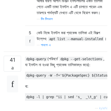
আমার ধারণা আপনি ডিফল্ট ইনস্টলগুলির একটি তালিকা
পেতে একটি তাজা ইনস্টল এ এটি চালাতে পারেন এবং
তারপরে পার্থক্যটি দেখতে এটি থেকে বিয়োগ করুন।
—
টিম টিসডাল
5
কেউ নিজে ইনস্টল করা প্যাকেজ তালিকা এই বিকল্প
উল্লেখ:
।
apt list --manual-installed
—
পাবলো এ
(পরিবর্তে
,
41
dpkg-query
dpkg --get-selections
যা ইনস্টল না হওয়া কিছু প্যাকেজ তালিকাবদ্ধ করে):
বা:
—
kyleN