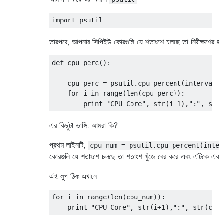
তারপরে, আপনার সিপিইউ কোরগুলি যে শতাংশে চলছে তা নিরীক্ষণের
def
 cpu_perc
():
    cpu_perc 
=
 psutil
.
cpu_percent
(
interval
for
 i 
in
 range
(
len
(
cpu_perc
)):
print
"CPU Core"
,
 str
(
i
+
1
),
":"
,
 st
এর কিছুটা ভাঙ্গি, আমরা কি?
প্রথম লাইনটি,
cpu_num = psutil.cpu_percent(inte
কোরগুলি যে শতাংশে চলছে তা শতাংশ খুঁজে বের করে এবং এটিকে একটি
এই লুপ ঠিক এখানে
for
 i 
in
 range
(
len
(
cpu_num
)):
print
"CPU Core"
,
 str
(
i
+
1
),
":"
,
 str
(
cp