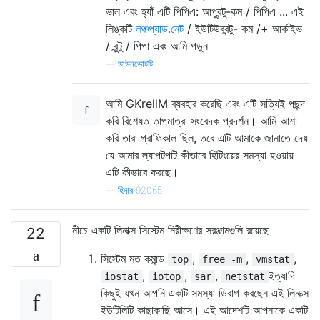
ভাল এবং হ্যাঁ এটি পিপিএ: আপুবন্টু-কম / পিপিএ ... এই
লিঙ্কটি
লঞ্চপ্যাড.নেট
/ ইউটিউববন্টু- কম /+ আর্কাইভ
/ বুন্টু / পিপা এবং আমি পড়ুন
—
ডাউনভোটটি
আমি GKrellM ব্যবহার করেছি এবং এটি সত্যিই পছন্দ
করি বিশেষত তাপমাত্রা সংবেদক প্রদর্শন। আমি আশা
করি তারা গ্রাফিকাল ছিল, তবে এটি আমাকে জানাতে দেয়
যে আমার ল্যাপটপটি কীভাবে হিটিংয়ের সমস্যা হওয়ায়
এটি কীভাবে করছে।
—
হিদার 92065
নীচে একটি লিনাক্স সিস্টেম নিরীক্ষণের সরঞ্জামগুলি রয়েছে
22
সিস্টেম মত কমান্ড
,
,
,
top
free -m
vmstat
,
,
,
ইত্যাদি
iostat
iotop
sar
netstat
কিছুই যখন আপনি একটি সমস্যা ডিবাগ করছেন এই লিনাক্স
ইউটিলিটি কাছাকাছি আসে। এই আদেশটি আপনাকে একটি