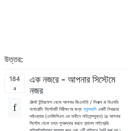
উত্তর:
এক নজরে - আপনার সিস্টেমে
184
নজর
টেক্সট ইন্টারফেস থেকে আপনার জিএনইউ / লিনাক্স বা বিএসডি
অপারেটিং সিস্টেমটি নিরীক্ষণের জন্য
গ্লান্সগুলি
একটি নিখরচায়
সফ্টওয়্যার (এলজিপিএল এর অধীনে লাইসেন্সযুক্ত) is আপনার
সিস্টেম থেকে তথ্য পুনরুদ্ধার করতে গ্ল্যানস লাইব্রেরি
লাইবস্ট্যাটগ্র্যাব ব্যবহার করে এবং এটি পাইথনে তৈরি করা হয়।