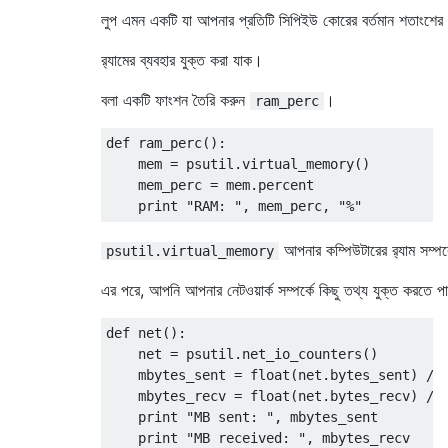
লুপ এমন একটি যা আপনার প্রতিটি সিপিইউ কোরের বর্তমান শতাংশের 
র‌্যামের ব্যবহার যুক্ত করা যাক।
বলা একটি ফাংশন তৈরি করুন
।
ram_perc
def
 ram_perc
():
    mem 
=
 psutil
.
virtual_memory
()
    mem_perc 
=
 mem
.
percent

print
"RAM: "
,
 mem_perc
,
"%"
আপনার কম্পিউটারের র‌্যাম সম্পর
psutil.virtual_memory
এর পরে, আপনি আপনার নেটওয়ার্ক সম্পর্কে কিছু তথ্য যুক্ত করতে 
def
 net
():
    net 
=
 psutil
.
net_io_counters
()
    mbytes_sent 
=
 float
(
net
.
bytes_sent
)
/
    mbytes_recv 
=
 float
(
net
.
bytes_recv
)
/
print
"MB sent: "
,
 mbytes_sent

print
"MB received: "
,
 mbytes_recv