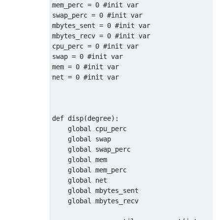
mem_perc 
=
0
#init var
swap_perc 
=
0
#init var
mbytes_sent 
=
0
#init var
mbytes_recv 
=
0
#init var
cpu_perc 
=
0
#init var
swap 
=
0
#init var
mem 
=
0
#init var
net 
=
0
#init var
def
 disp
(
degree
):
global
 cpu_perc

global
 swap

global
 swap_perc

global
 mem

global
 mem_perc

global
 net

global
 mbytes_sent

global
 mbytes_recv
