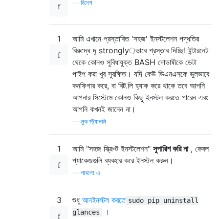
—
দিনেশ
1
আমি এখানে প্রস্তাবিত 'সহজ' ইনস্টলেশন পদ্ধতির
বিরুদ্ধে দৃ strongly়ভাবে প্রস্তাব দিচ্ছি! ইন্টারনেট
থেকে কোনও সুবিধাযুক্ত BASH দোভাষীকে ডেটা
পাইপ করা খুব সুরক্ষিত। যদি কেউ ডিএনএসকে ভুলভাবে
কনফিগার করে, বা বিট.লি হ্যাক করে থাকে তবে আপনি
আপনার সিস্টেমে কোনও কিছু ইনস্টল করতে পারেন এবং
আপনি কখনই জানেন না।
—
লুক স্ট্যানলি
1
আমি "সহজ স্ক্রিপ্ট ইনস্টলেশন"
সুপারিশ করি না
, কেবল
প্যাকেজগুলি ব্যবহার করে ইনস্টল করুন।
—
পাবলো এ
3
শুধু
আনইনস্টল করতে
sudo pip uninstall
।
glances