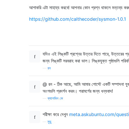
Megabytes used:  8542.6640625

print
 tmp
.
percent
,
"\n"
Megabytes free:  4678.5703125

আশাকরি এটা সাহায্য করবে! আপনার কোন প্রশ্ন থাকলে মন্তব্য ক
Percentage used:  61.2 

def
 main
():
https://github.com/calthecoder/sysmon-1.0.1
print
(
"Press Ctrl+C to exit"
)
/media/calvin/Data 

while
True
:
        temp 
=
 open
(
"/sys/class/thermal/th
Megabytes total:  326810.996094

        temp 
=
 float
(
temp
)
/
1000
Megabytes used:  57536.953125

        disp
(
temp
)
Megabytes free:  269274.042969

যদিও এই লিঙ্কটি প্রশ্নের উত্তর দিতে পারে, উত্তরের প্রয
main
()
জন্য লিঙ্কটি সরবরাহ করা ভাল। লিঙ্কযুক্ত পৃষ্ঠাগুলি পরি
—
রন
@ রন - ঠিক আছে, আমি আমার পোস্টে একটি সম্পাদনা যুক্ত 
অংশগুলি প্রদর্শন করব। পরামর্শের জন্য ধন্যবাদ!
—
ক্যালভিন কে
পরীক্ষা করে দেখুন
meta.askubuntu.com/questi
—
মুড়ু