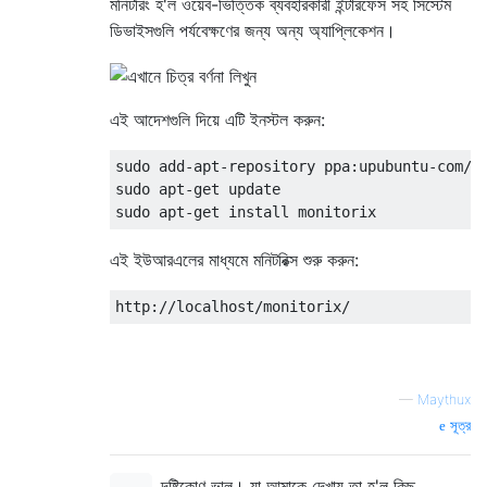
মনিটরিং হ'ল ওয়েব-ভিত্তিক ব্যবহারকারী ইন্টারফেস সহ সিস্টেম
ডিভাইসগুলি পর্যবেক্ষণের জন্য অন্য অ্যাপ্লিকেশন।
এই আদেশগুলি দিয়ে এটি ইনস্টল করুন:
sudo add-apt-repository ppa:upubuntu-com/pp
sudo apt-get update

এই ইউআরএলের মাধ্যমে মনিটরিক্স শুরু করুন:
—
Maythux
সূত্র
দৃষ্টিকোণ ভাল। যা আমাকে দেখায় তা হ'ল কিছু