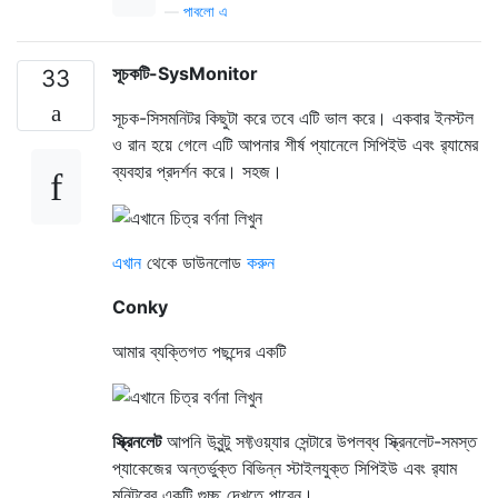
—
পাবলো এ
সূচকটি-SysMonitor
33
সূচক-সিসমনিটর কিছুটা করে তবে এটি ভাল করে। একবার ইনস্টল
ও রান হয়ে গেলে এটি আপনার শীর্ষ প্যানেলে সিপিইউ এবং র‌্যামের
ব্যবহার প্রদর্শন করে। সহজ।
এখান
থেকে ডাউনলোড
করুন
Conky
আমার ব্যক্তিগত পছন্দের একটি
স্ক্রিনলেট
আপনি উবুন্টু সফ্টওয়্যার সেন্টারে উপলব্ধ স্ক্রিনলেট-সমস্ত
প্যাকেজের অন্তর্ভুক্ত বিভিন্ন স্টাইলযুক্ত সিপিইউ এবং র‌্যাম
মনিটরের একটি গুচ্ছ দেখতে পাবেন।