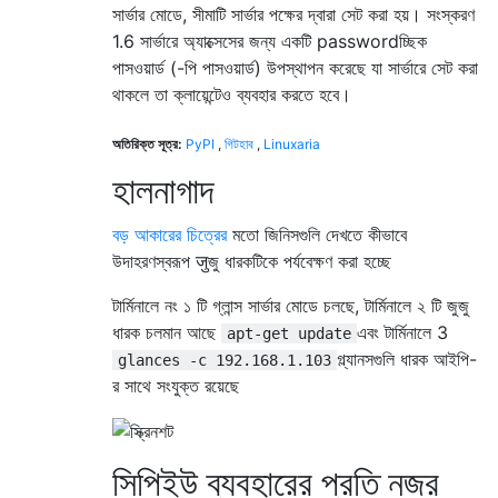
সার্ভার মোডে, সীমাটি সার্ভার পক্ষের দ্বারা সেট করা হয়। সংস্করণ
1.6 সার্ভারে অ্যাক্সেসের জন্য একটি passwordচ্ছিক
পাসওয়ার্ড (-পি পাসওয়ার্ড) উপস্থাপন করেছে যা সার্ভারে সেট করা
থাকলে তা ক্লায়েন্টেও ব্যবহার করতে হবে।
অতিরিক্ত সূত্র:
PyPI
,
গিটহাব
,
Linuxaria
হালনাগাদ
বড় আকারের চিত্রের
মতো জিনিসগুলি দেখতে কীভাবে
উদাহরণস্বরূপ जुজু ধারকটিকে পর্যবেক্ষণ করা হচ্ছে
টার্মিনালে নং ১ টি গ্লান্স সার্ভার মোডে চলছে, টার্মিনালে ২ টি জুজু
ধারক চলমান আছে
এবং টার্মিনালে 3
apt-get update
গ্ল্যানসগুলি ধারক আইপি-
glances -c 192.168.1.103
র সাথে সংযুক্ত রয়েছে
সিপিইউ ব্যবহারের প্রতি নজর