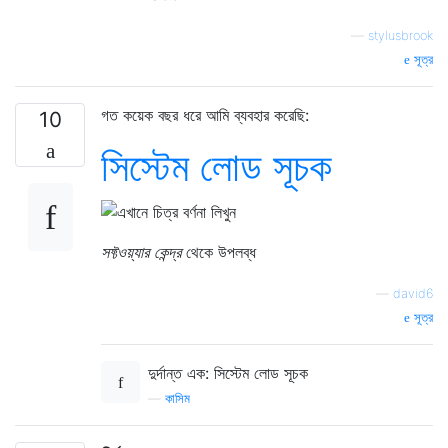
—
stylusbrook
সূত্র
গত কয়েক বছর ধরে আমি ব্যবহার করেছি:
10
সিস্টেম লোড সূচক
সফ্টওয়্যার কেন্দ্র
থেকে উপলব্ধ
—
david6
সূত্র
দুর্দান্ত এক: সিস্টেম লোড সূচক
—
কাসিম