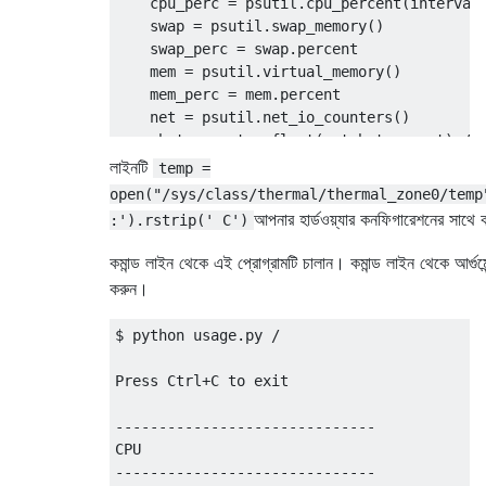
    cpu_perc 
=
 psutil
.
cpu_percent
(
interval
    swap 
=
 psutil
.
swap_memory
()
    swap_perc 
=
 swap
.
percent

    mem 
=
 psutil
.
virtual_memory
()
    mem_perc 
=
 mem
.
percent

    net 
=
 psutil
.
net_io_counters
()
    mbytes_sent 
=
 float
(
net
.
bytes_sent
)
/
    mbytes_recv 
=
 float
(
net
.
bytes_recv
)
/
লাইনটি
temp =
open("/sys/class/thermal/thermal_zone0/temp
    os
.
system
(
'clear'
)
#clear the screen
আপনার হার্ডওয়্যার কনফিগারেশনের সাথে
:').rstrip(' C')
print
"-"
*
30
কমান্ড লাইন থেকে এই প্রোগ্রামটি চালান। কমান্ড লাইন থেকে আর্গুম
print
"CPU"
করুন।
print
"-"
*
30
print
"CPU Temperature: "
,
 degree
,
"'
$ python usage.py /

for
 i 
in
 range
(
len
(
cpu_perc
)):
print
"CPU Core"
,
 str
(
i
+
1
),
":"
,
 st
Press Ctrl+C to exit

print
"-"
*
30
------------------------------

print
"MEMORY"
CPU

print
"-"
*
30
------------------------------

print
"RAM: "
,
 mem_perc
,
"%"