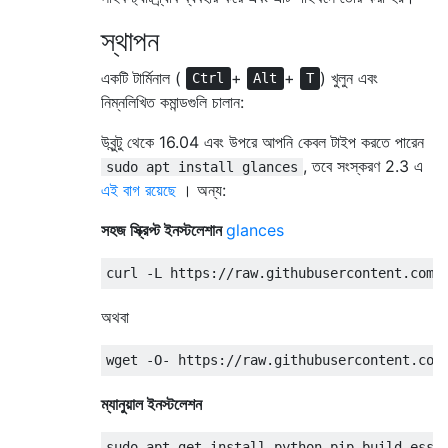
স্থাপন
একটি টার্মিনাল (
+
+
) খুলুন এবং
Ctrl
Alt
T
নিম্নলিখিত কমান্ডগুলি চালান:
উবুন্টু থেকে 16.04 এবং উপরে আপনি কেবল টাইপ করতে পারেন
, তবে সংস্করণ 2.3 এ
sudo apt install glances
এই বাগ রয়েছে
। অন্য:
সহজ স্ক্রিপ্ট ইনস্টলেশান
glances
অথবা
ম্যানুয়াল ইনস্টলেশন
sudo apt-get install python-pip build-essen