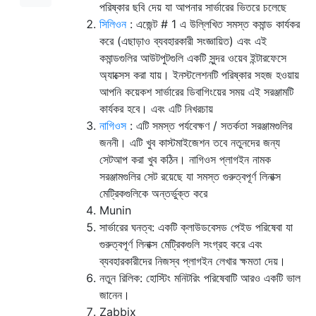
পরিষ্কার ছবি দেয় যা আপনার সার্ভারের ভিতরে চলেছে
সিলিওন
: এজেন্ট # 1 এ উল্লিখিত সমস্ত কমান্ড কার্যকর
করে (এছাড়াও ব্যবহারকারী সংজ্ঞায়িত) এবং এই
কমান্ডগুলির আউটপুটগুলি একটি সুন্দর ওয়েব ইন্টারফেসে
অ্যাক্সেস করা যায়। ইনস্টলেশনটি পরিষ্কার সহজ হওয়ায়
আপনি কয়েকশ সার্ভারের ডিবাগিংয়ের সময় এই সরঞ্জামটি
কার্যকর হবে। এবং এটি নিখরচায়
নাগিওস
: এটি সমস্ত পর্যবেক্ষণ / সতর্কতা সরঞ্জামগুলির
জননী। এটি খুব কাস্টমাইজেশন তবে নতুনদের জন্য
সেটআপ করা খুব কঠিন। নাগিওস প্লাগইন নামক
সরঞ্জামগুলির সেট রয়েছে যা সমস্ত গুরুত্বপূর্ণ লিনাক্স
মেট্রিকগুলিকে অন্তর্ভুক্ত করে
Munin
সার্ভারের ঘনত্ব: একটি ক্লাউডবেসড পেইড পরিষেবা যা
গুরুত্বপূর্ণ লিনাক্স মেট্রিকগুলি সংগ্রহ করে এবং
ব্যবহারকারীদের নিজস্ব প্লাগইন লেখার ক্ষমতা দেয়।
নতুন রিলিক: হোস্টিং মনিটরিং পরিষেবাটি আরও একটি ভাল
জানেন।
Zabbix