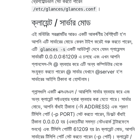
থ্রেশহোল্ডগুলি সেট করতে পারেন
।
/etc/glances/glances.conf
ক্লায়েন্ট / সার্ভার মোড
এই মনিটরিং সরঞ্জামটির আরও একটি আকর্ষণীয় বৈশিষ্ট্যটি হ'ল
আপনি এটি সার্ভারের মোডে কেবল টাইপ করেই শুরু করতে পারেন,
এটি
একটি আউটপুট দেবে যেমন গ্লায়েন্সস
glances -s
সার্ভারটি 0.0.0.0:61209 এ চলছে এবং এখন আপনি
গ্লানসেস-সি @ ব্যবহার করে এটি অন্য কম্পিউটার থেকে
সংযুক্ত করতে পারেন @ সার্ভার যেখানে @server হ'ল
সার্ভারের আইপি ঠিকানা বা হোস্টনাম।
গ্লান্সগুলি একটি এক্সএমএল / আরপিসি সার্ভার ব্যবহার করে এবং
অন্য ক্লায়েন্ট সফ্টওয়্যার দ্বারা ব্যবহার করা যেতে পারে। সার্ভার
মোডে, আপনি বাঁধাই ঠিকানা (-বি ADDRESS) এবং শ্রবণ
টিসিপি পোর্ট (-p PORT) সেট করতে পারেন, ডিফল্ট বাঁধাই
ঠিকানা 0.0.0.0 হয় (একচেটিয়া সমস্ত নেটওয়ার্ক ইন্টারফেসে
শুনবে) এবং টিসিপি পোর্টটি 61209 হয় In ক্লায়েন্ট মোড, আপনি
সার্ভারের টিসিপি পোর্ট সেট করতে পারেন (-p পোর্ট)। ক্লায়েন্ট /