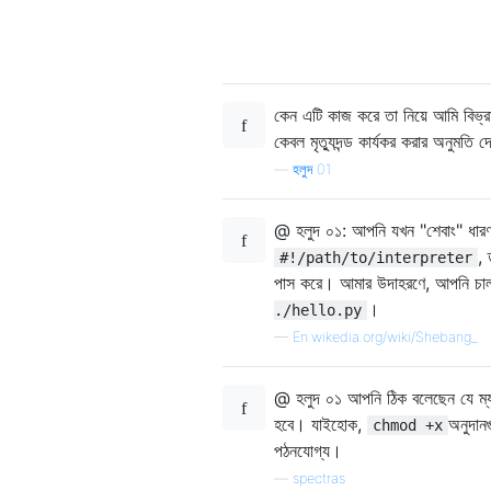
কেন এটি কাজ করে তা নিয়ে আমি বিভ্রা
কেবল মৃত্যুদন্ড কার্যকর করার অনুমতি 
—
হলুদ 01
@ হলুদ ০১: আপনি যখন "শেবাং" ধারণকারী
, 
#!/path/to/interpreter
পাস করে। আমার উদাহরণে, আপনি চা
।
./hello.py
—
En.wikedia.org/wiki/Shebang_
@ হলুদ ০১ আপনি ঠিক বলেছেন যে ম্যাস্
হবে। যাইহোক,
অনুদানগ
chmod +x
পঠনযোগ্য।
—
spectras