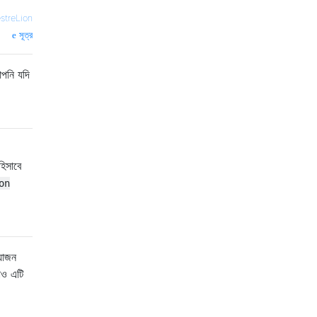
streLion
সূত্র
আপনি যদি
হিসাবে
on
য়োজন
়াও এটি