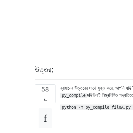
উত্তর:
ব্রায়ানের উত্তরের সাথে যুক্ত করে, আপনি যদ
58
মডিউলটি নিম্নলিখিত পদ্ধতিতে স
py_compile
python -m py_compile fileA.py 