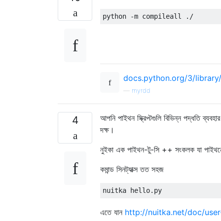
python 
-
m compileall 
./
docs.python.org/3/library
—
myrdd
আপনি পাইথন স্ক্রিপ্টগুলি বিভিন্ন পদ্ধতি ব্য
4
দক্ষ।
নুইকা এক পাইথন-টু-সি ++ সংকলক যা পাইথনের
কমান্ড সিনট্যাক্স তত সহজ
nuitka hello
.
py
এতে যান
http://nuitka.net/doc/use