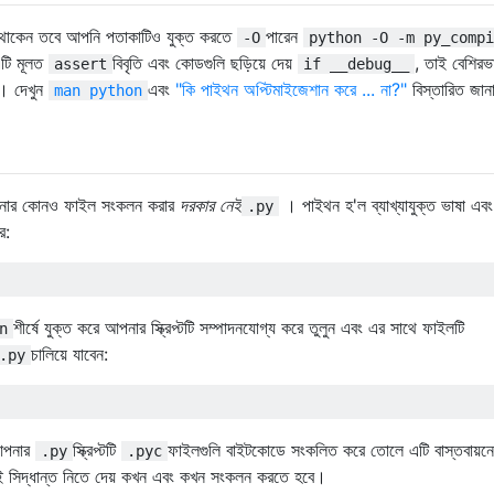
থাকেন তবে আপনি পতাকাটিও যুক্ত করতে
পারেন
-O
python -O -m py_compi
এটি মূলত
বিবৃতি এবং কোডগুলি ছড়িয়ে দেয়
, তাই বেশিরভ
assert
if __debug__
। দেখুন
এবং
"কি পাইথন অপ্টিমাইজেশান করে ... না?"
বিস্তারিত জান
man python
পনার কোনও ফাইল সংকলন করার
দরকার নেই
। পাইথন হ'ল ব্যাখ্যাযুক্ত ভাষা এব
.py
ে:
শীর্ষে যুক্ত করে আপনার স্ক্রিপ্টটি সম্পাদনযোগ্য করে তুলুন এবং এর সাথে ফাইলটি
n
চালিয়ে যাবেন:
.py
 আপনার
স্ক্রিপ্টটি
ফাইলগুলি বাইটকোডে সংকলিত করে তোলে এটি বাস্তবায়নে
.py
.pyc
ই সিদ্ধান্ত নিতে দেয় কখন এবং কখন সংকলন করতে হবে।