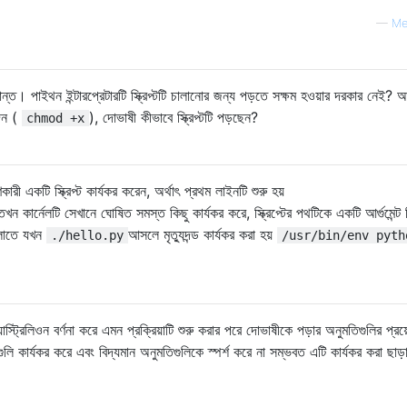
—
Me
ন্ত। পাইথন ইন্টারপ্রেটারটি স্ক্রিপ্টটি চালানোর জন্য পড়তে সক্ষম হওয়ার দরকার নেই? 
দেন (
), দোভাষী কীভাবে স্ক্রিপ্টটি পড়ছেন?
chmod +x
 একটি স্ক্রিপ্ট কার্যকর করেন, অর্থাৎ প্রথম লাইনটি শুরু হয়
তখন কার্নেলটি সেখানে ঘোষিত সমস্ত কিছু কার্যকর করে, স্ক্রিপ্টের পথটিকে একটি আর্গুমেন্ট 
লাতে যখন
আসলে মৃত্যুদন্ড কার্যকর করা হয়
./hello.py
/usr/bin/env pyth
ট্রিলিওন বর্ণনা করে এমন প্রক্রিয়াটি শুরু করার পরে দোভাষীকে পড়ার অনুমতিগুলির প্র
ুলি কার্যকর করে এবং বিদ্যমান অনুমতিগুলিকে স্পর্শ করে না সম্ভবত এটি কার্যকর করা ছাড