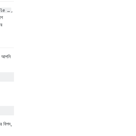
,
le …
াগ
ার
ং আপনি
র বিশদ,