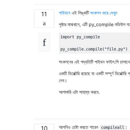
পাইথনে
এই লিঙ্কটি
সংকলন করে দেখুন
11
পৃষ্ঠার মাঝখানে, এটি py_compile মডিউল যা আ
import
 py_compile
py_compile
.
compile
(
"file.py"
)
সংকলনের এই পদ্ধতিটি পাইথন ফাইল.পি চালানো
একটি ডিরেক্টরি রয়েছে যা একটি সম্পূর্ণ ডিরেক্
দেব।
আশাকরি এটা সাহায্য করবে.
আপনিও চেষ্টা করতে পারেন
:
10
compileall