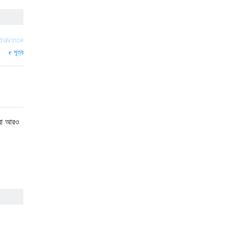
iaVince
সূত্র
করা আরও