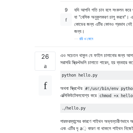
9
যদি আপনি গতি চান বলে সংকলন করে 
যা "বেসিক অনুকূলকরণ চালু করবে"। 
কোডের জন্য এটির কোনও প্রভাব নেই
জন্য।
—
ররি ও'কেনে
এও সচেতন থাকুন যে ফাইল চালানোর জন্য আ
26
সরাসরি স্ক্রিপ্টগুলি চালাতে পারেন, হয় ব্যবহার কর
python hello
.
py
অথবা স্ক্রিপ্টের
#!/usr/bin/env pytho
এক্সিকিউটেবলযোগ্য করে
chmod +x hello
./
hello
.
py
পারফরম্যান্সের কারণে পাইথন অভ্যন্তরীণভাবে
এবং এটির দৃ a় কারণ না থাকলে পাইথন নিজে