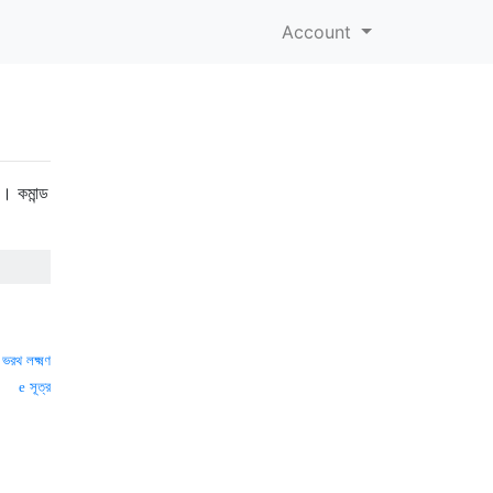
Account
। কমান্ড
—
ভরথ লক্ষ্মণ
সূত্র