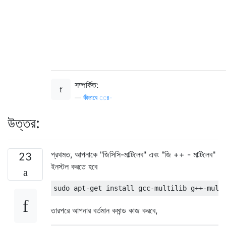
সম্পর্কিত:
—
কীভাবে cc৪-
উত্তর:
প্রথমত, আপনাকে "জিসিসি-মাল্টিলেব" এবং "জি ++ - মাল্টিলেব"
23
ইনস্টল করতে হবে
তারপরে আপনার বর্তমান কমান্ড কাজ করবে,