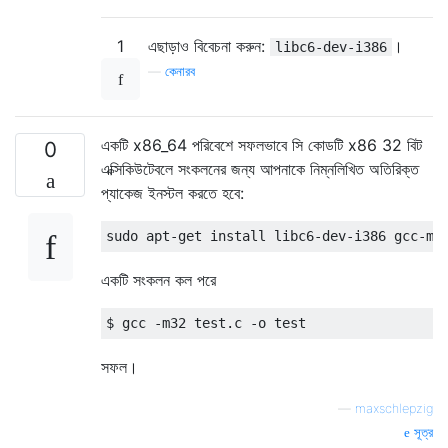
1
এছাড়াও বিবেচনা করুন:
।
libc6-dev-i386
—
কেনারব
একটি x86_64 পরিবেশে সফলভাবে সি কোডটি x86 32 বিট
0
এক্সিকিউটেবলে সংকলনের জন্য আপনাকে নিম্নলিখিত অতিরিক্ত
প্যাকেজ ইনস্টল করতে হবে:
একটি সংকলন কল পরে
সফল।
—
maxschlepzig
সূত্র