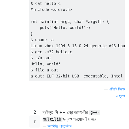
$ cat hello.c

#include <stdio.h>

int main(int argc, char *argv[]) {

    puts("Hello, World!");

}

$ uname -a

Linux vbox-1404 3.13.0-24-generic #46-Ubunt
$ gcc -m32 hello.c

$ ./a.out

Hello, World!

$ file a.out

—
এলিয়ট ফ্রিশ্চ
সূত্র
2
দ্রষ্টব্য: সি ++ প্রোগ্রামগুলির
g++-
জন্যও প্রয়োজনীয় হবে।
multilib
—
ভ্লাদিমির পানতেলিভ