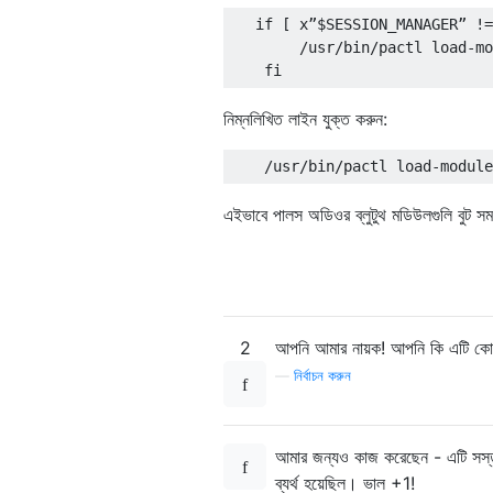
   if [ x”$SESSION_MANAGER” !=
        /usr/bin/pactl load-mo
নিম্নলিখিত লাইন যুক্ত করুন:
এইভাবে পালস অডিওর ব্লুটুথ মডিউলগুলি বুট স
2
আপনি আমার নায়ক! আপনি কি এটি কোথা
—
নির্বাচন করুন
আমার জন্যও কাজ করেছেন - এটি সস্তা এ
ব্যর্থ হয়েছিল। ভাল +1!