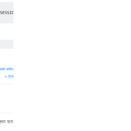
SESSION_MANAGER” > /dev/null

জর্জি জর্জিভ
সূত্র
স্থিত হতে