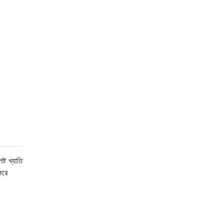
্ট খ্যাতি
করে