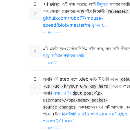
3
+1 দুর্দান্ত! এটি কাজ করেছে: আমি
গিথুবকে
ব্যবহার করেছ
এবং সেখানে ফোল্ডারের জন্য কাঁচা ডিরেক্টরি
releases/
github.com/rubo77/mouse-
speed/blob/master/re कृपया/…
—
রুও 7777
এটি একটি স্ব-হোস্টেড পিপিএ বর্ণনা করে, তবে আমি কীভাব
উবুন্টু ডেবিয়ান প্যাকেজ তৈরি
—
রুব 77
3
আপনি যদি step ধাপে .deb ফাইলটি তৈরি করেন
deb
তবে তারপরে
-us -uc -k'your GPG key here'
আপনি
এখানে বর্ণিত
dput ppa:<lp-
username>/<ppa-name> packet-
লঞ্চপ্যাডের সাথে এটি আপলোড ক
source.changes
পারেন (উত্স:
স্ক্রিপ্টগুলি বা বাইনারিগুলি থেকে একটি .deb
প্যাকেজ তৈরি করুন
)
—
রুও 7777