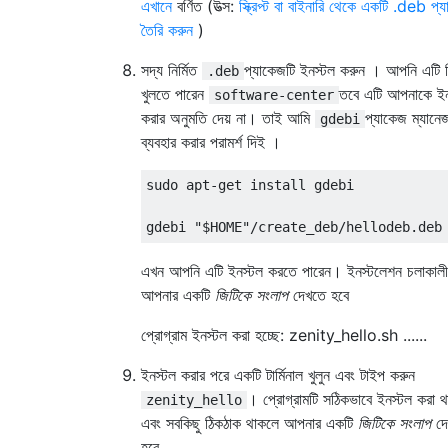
এখানে
বর্ণিত (উত্স:
স্ক্রিপ্ট বা বাইনারি থেকে একটি .deb প্
তৈরি করুন
)
সদ্য নির্মিত
প্যাকেজটি ইনস্টল করুন । আপনি এটি দ
.deb
খুলতে পারেন
তবে এটি আপনাকে ইন
software-center
করার অনুমতি দেয় না। তাই আমি
প্যাকেজ ম্যানে
gdebi
ব্যবহার করার পরামর্শ দিই ।
sudo apt-get install gdebi

এখন আপনি এটি ইনস্টল করতে পারেন। ইনস্টলেশন চলাকাল
আপনার একটি
জিটিকে সংলাপ
দেখতে হবে
প্রোগ্রাম ইনস্টল করা হচ্ছে: zenity_hello.sh ......
ইনস্টল করার পরে একটি টার্মিনাল খুলুন এবং টাইপ করুন
। প্রোগ্রামটি সঠিকভাবে ইনস্টল করা 
zenity_hello
এবং সবকিছু ঠিকঠাক থাকলে আপনার একটি
জিটিকে সংলাপ
দে
হবে