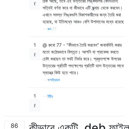
ঠিক আছে, তবে এই উত্তরের লিঙ্কগুলির কোনওটিই
সত্যিই বর্ণনা করে না কীভাবে এটি স্ক্র্যাচ থেকে করবেন।
এখানে সমস্ত লিঙ্কগুলি বিকাশকারীদের জন্য তৈরি করা
হয়েছে, যা ইতিমধ্যে আরও বেশি উপাদানের মধ্যে রয়েছে
—
রুব 77
1
@ রুবো 77 - "কীভাবে তৈরি করবেন" জবাবদিহি করার
মতো কঠোরভাবে বিস্তৃত। আপনি যা প্যাকেজ করতে
চেষ্টা করছেন তা সবই নির্ভর করে। প্রকৃতপক্ষে উপরের
উত্তরের প্রতিটি পদক্ষেপের প্রতিটি ভাল উত্তরের সাথে
স্বতন্ত্র কিউ হতে পারে।
—
ফসফ্রিডম
1
—
টট্টির
কীভাবে একটি .deb ফাই
86