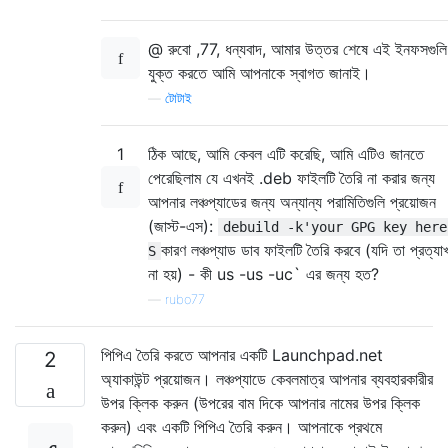
@ রুবো ,77, ধন্যবাদ, আমার উত্তর শেষে এই ইনফসগুলি
যুক্ত করতে আমি আপনাকে স্বাগত জানাই।
—
টোটাই
1
ঠিক আছে, আমি কেবল এটি করেছি, আমি এটিও জানতে
পেরেছিলাম যে এখনই .deb ফাইলটি তৈরি না করার জন্য
আপনার লঞ্চপ্যাডের জন্য অন্যান্য পরামিতিগুলি প্রয়োজন
(জাস্ট-এস):
debuild -k'your GPG key here
কারণ লঞ্চপ্যাড ডাব ফাইলটি তৈরি করবে (যদি তা প্রত্যা
S
না হয়) - কী us -us -uc` এর জন্য হত?
—
rubo77
পিপিএ তৈরি করতে আপনার একটি Launchpad.net
2
অ্যাকাউন্ট প্রয়োজন। লঞ্চপ্যাডে কেবলমাত্র আপনার ব্যবহারকারীর
উপর ক্লিক করুন (উপরের বাম দিকে আপনার নামের উপর ক্লিক
করুন) এবং একটি পিপিএ তৈরি করুন। আপনাকে প্রথমে