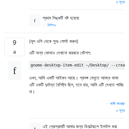
সূত্র
প্রথম লিঙ্কটি নষ্ট হয়েছে
—
নিস্পিও
(মূল ওপি থেকে পুনঃ পোস্ট করুন)
9
এটি অন্য কোথাও দেখানো ঝরঝরে কৌশল:
এখন, আমি একটি আইকন আছে। প্রসঙ্গ মেনুতে আবদ্ধ থাকা
এটি একটি দুর্দান্ত বৈশিষ্ট্য ছিল, তবে হায়, আমি এটি দেখতে পাচ্ছি
না।
—
জর্জি কাস্ত্রো
সূত্র
এই প্রোগ্রামটি আমার জন্য ডিফল্টরূপে ইনস্টল করা