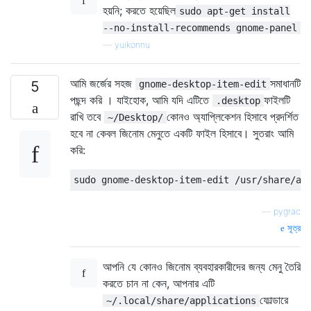
হয়নি; করতে হয়েছিল
sudo apt-get install
--no-install-recommends gnome-panel
—
yuikonnu
আমি জর্জের সহজ
সমাধানটি
5
gnome-desktop-item-edit
পছন্দ করি । যাইহোক, আমি যদি এটিতে
ফাইলটি
.desktop
রাখি তবে
কোনও অ্যাপ্লিকেশন হিসাবে প্রদর্শিত
~/Desktop/
হবে না কেবল জিনোম মেনুতে একটি ফাইল হিসাবে। সুতরাং আমি
করি:
—
pygrac
সূত্র
আপনি যে কোনও জিনোম ব্যবহারকারীদের জন্য মেনু তৈরি
করতে চান না কেন, আপনার এটি
ফোল্ডারে
~/.local/share/applications