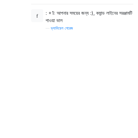
        echo "Assuming path '$exec_path'"

: +1: আপনার সময়ের জন্য :), কমান্ড লাইনের সরঞ্জামটি
    fi

    exec_basename="$(basename "$exec_path")
পাওয়া ভাল
    # Check if symlink already exists

—
ড্যানিয়েল পেরেজ
    if [ -f "/usr/bin/$exec_basename" ]; th
        echo "File '/usr/bin/$exec_basename
        unset exec_basename

        unset exec_path

        return 1

    fi

    # Add entry for gnome panel

    gnome_panel_entry_path="/usr/share/appl
    if [ -f "$gnome_panel_entry_path" ]; th
        echo "Entry '$(basename "$gnome_pan
        unset exec_basename

        unset gnome_panel_entry_path

        unset exec_path

        return 2

    fi

    # ask for display name

    while [ "$USER_RESPONSE" != "y" ] && [ 