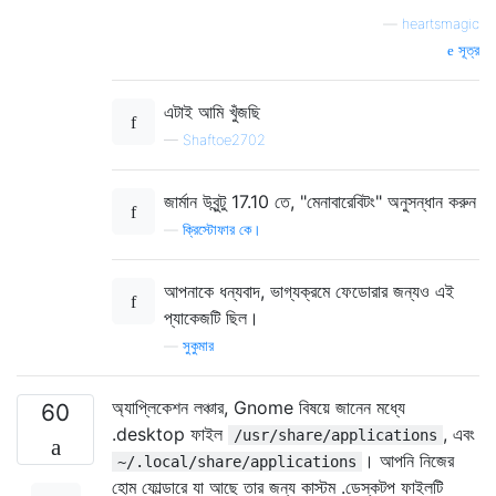
—
heartsmagic
সূত্র
এটাই আমি খুঁজছি
—
Shaftoe2702
জার্মান উবুন্টু 17.10 তে, "মেনাবারেবিটং" অনুসন্ধান করুন
—
ক্রিস্টোফার কে।
আপনাকে ধন্যবাদ, ভাগ্যক্রমে ফেডোরার জন্যও এই
প্যাকেজটি ছিল।
—
সুকুমার
অ্যাপ্লিকেশন লঞ্চার, Gnome বিষয়ে জানেন মধ্যে
60
.desktop ফাইল
, এবং
/usr/share/applications
। আপনি নিজের
~/.local/share/applications
হোম ফোল্ডারে যা আছে তার জন্য কাস্টম .ডেস্কটপ ফাইলটি