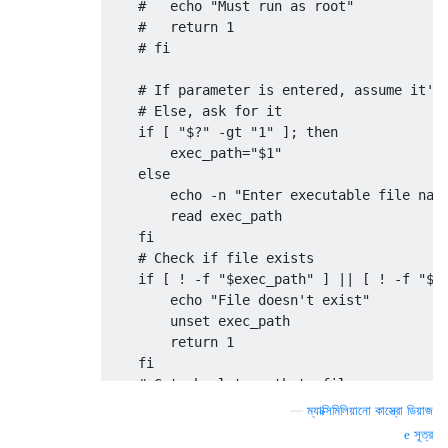
    #   echo "Must run as root"

    #   return 1

    # fi

    # If parameter is entered, assume it's 
    # Else, ask for it

    if [ "$?" -gt "1" ]; then

        exec_path="$1"

    else

        echo -n "Enter executable file name
        read exec_path

    fi

    # Check if file exists

    if [ ! -f "$exec_path" ] || [ ! -f "$(p
        echo "File doesn't exist"

        unset exec_path

        return 1

    fi

    # Get absolute path to file

    if [ "${exec_path:0:1}" != "/" ]; then

—
ম্যাক্সিমিলিয়ানো কাস্ত্রো ডিয়াজ
        echo "'$exec_path' was not an absol
সূত্র
        exec_path="$(pwd)/$exec_path"
