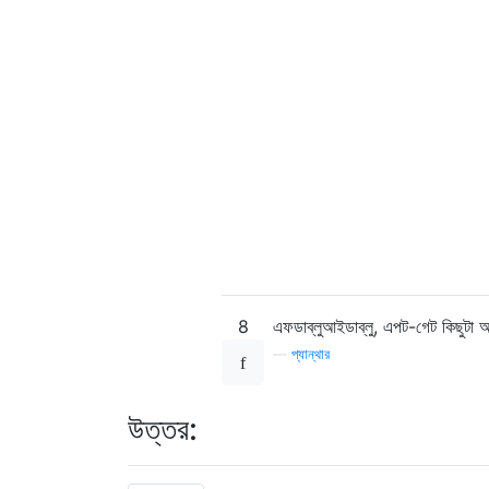
8
এফডাব্লুআইডাব্লু, এপট-গেট কিছুটা অব
—
প্যান্থার
উত্তর: