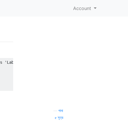
Account
s 'Label' value from '*****

—
গাদা
সূত্র