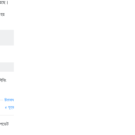
়েছে।
হয়
িনিং
—
চিতাবাঘ
সূত্র
আপডেট