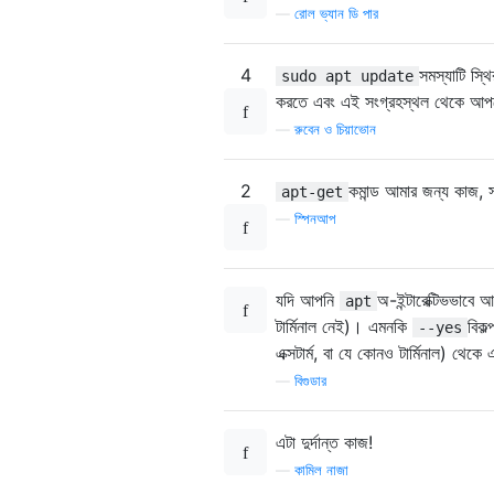
—
রোল ভ্যান ডি পার
4
সমস্যাটি স্
sudo apt update
করতে এবং এই সংগ্রহস্থল থেকে আপড
—
রুবেন ও চিয়াভোন
2
কমান্ড আমার জন্য কাজ, স
apt-get
—
স্পিনআপ
যদি আপনি
অ-ইন্টারেক্টিভভাবে
apt
টার্মিনাল নেই)। এমনকি
বিকল
--yes
এক্সটার্ম, বা যে কোনও টার্মিনাল) থেক
—
বিগুডার
এটা দুর্দান্ত কাজ!
—
কামিল নাজা