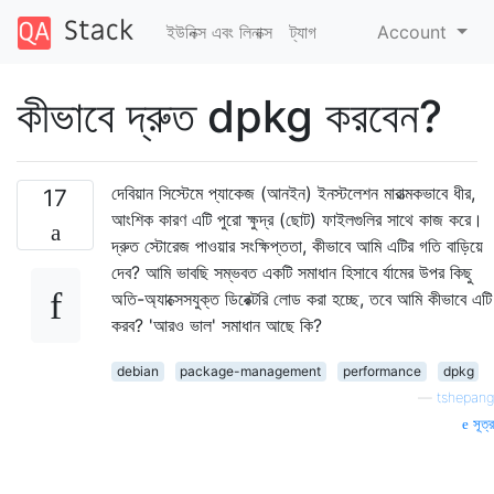
ইউনিক্স এবং লিনাক্স
ট্যাগ
Account
কীভাবে দ্রুত dpkg করবেন?
দেবিয়ান সিস্টেমে প্যাকেজ (আনইন) ইনস্টলেশন মারাত্মকভাবে ধীর,
17
আংশিক কারণ এটি পুরো ক্ষুদ্র (ছোট) ফাইলগুলির সাথে কাজ করে।
দ্রুত স্টোরেজ পাওয়ার সংক্ষিপ্ততা, কীভাবে আমি এটির গতি বাড়িয়ে
দেব? আমি ভাবছি সম্ভবত একটি সমাধান হিসাবে র্যামের উপর কিছু
অতি-অ্যাক্সেসযুক্ত ডিরেক্টরি লোড করা হচ্ছে, তবে আমি কীভাবে এটি
করব? 'আরও ভাল' সমাধান আছে কি?
debian
package-management
performance
dpkg
—
tshepang
সূত্র