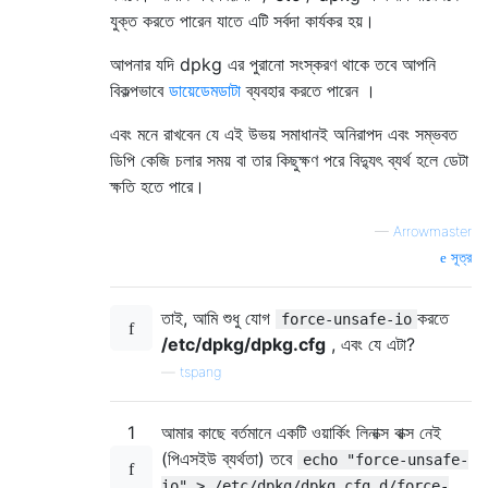
যুক্ত করতে পারেন যাতে এটি সর্বদা কার্যকর হয়।
আপনার যদি dpkg এর পুরানো সংস্করণ থাকে তবে আপনি
বিকল্পভাবে
ডায়েডেমডাটা
ব্যবহার করতে পারেন ।
এবং মনে রাখবেন যে এই উভয় সমাধানই অনিরাপদ এবং সম্ভবত
ডিপি কেজি চলার সময় বা তার কিছুক্ষণ পরে বিদ্যুৎ ব্যর্থ হলে ডেটা
ক্ষতি হতে পারে।
—
Arrowmaster
সূত্র
তাই, আমি শুধু যোগ
করতে
force-unsafe-io
/etc/dpkg/dpkg.cfg
, এবং যে এটা?
—
tspang
1
আমার কাছে বর্তমানে একটি ওয়ার্কিং লিনাক্স বাক্স নেই
(পিএসইউ ব্যর্থতা) তবে
echo "force-unsafe-
io" > /etc/dpkg/dpkg.cfg.d/force-