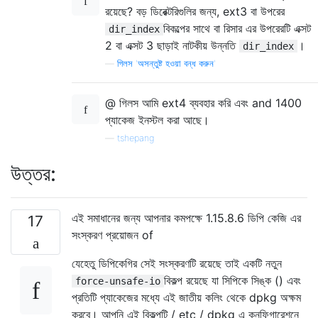
রয়েছে? বড় ডিরেক্টরিগুলির জন্য, ext3 বা উপরের
বিকল্পের সাথে বা রিসার এর উপরেরটি এক্সট
dir_index
2 বা এক্সট 3 ছাড়াই নাটকীয় উন্নতি
।
dir_index
—
গিলস 'অসন্তুষ্ট হওয়া বন্ধ করুন'
@ গিলস আমি ext4 ব্যবহার করি এবং and 1400
প্যাকেজ ইনস্টল করা আছে।
—
tshepang
উত্তর:
এই সমাধানের জন্য আপনার কমপক্ষে 1.15.8.6 ডিপি কেজি এর
17
সংস্করণ প্রয়োজন of
যেহেতু ডিপিকেগির সেই সংস্করণটি রয়েছে তাই একটি নতুন
বিকল্প রয়েছে যা সিপিকে সিঙ্ক () এবং
force-unsafe-io
প্রতিটি প্যাকেজের মধ্যে এই জাতীয় কলিং থেকে dpkg অক্ষম
করবে। আপনি এই বিকল্পটি / etc / dpkg এ কনফিগারেশনে