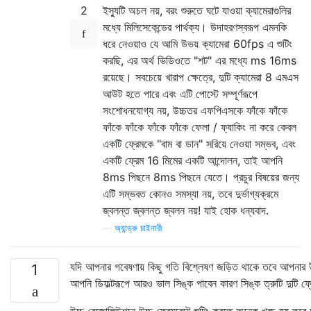
2
ইস্যুটি অচল নয়, বরং শুরুতে ঘটে যাওয়া ক্যামেরাগুলির
মধ্যে মিলিসেকেন্ডের পার্থক্য। উদাহরণস্বরূপ এমনকি
ধরে নেওয়াও যে আমি উভয় ক্যামেরা 60fps এ শুটিং
করছি, এর অর্থ ভিডিওতে "শট" এর মধ্যে ms 16ms
রয়েছে। সবচেয়ে খারাপ ক্ষেত্রে, দুটি ক্যামেরা 8 এমএস
আউট হতে পারে এবং এটি পোস্টে সম্পূর্ণরূপে
সংশোধনযোগ্য নয়, উচ্চতর এফপিএসকে ফাঁকে ফাঁকে
ফাঁকে ফাঁকে ফাঁকে ফাঁকে ফেলা / ফ্যাকিং না করে কেবল
একটি ফ্রেমকে "বাম বা ডান" সরিয়ে নেওয়া সম্ভব, এবং
একটি ফ্রেম 16 মিমের একটি আন্দোলন, তাই আপনি
8ms পিছনে 8ms পিছনে যেতে। প্রচুর বিষয়ের জন্য
এটি সম্ভবত কোনও সমস্যা নয়, তবে দুর্ভাগ্যক্রমে
জ্বলন্ত জ্বলন্ত জ্বলন নয়! যাই হোক ধন্যবাদ.
—
অ্যান্ড্রু চাইনারী
যদি আপনার গবেষণায় কিছু গতি বিশ্লেষণ জড়িত থাকে তবে আপনার উচ
1
আপনি ডিফল্টরূপে আরও ভাল সিঙ্ক পাবেন কারণ সিঙ্ক ত্রুটি দুটি ফ্
উচ্চ রেজোলিউশনে উচ্চ ফ্রেমরেটে শুটিং করতে অনেক খরচ হয় তবে আপ