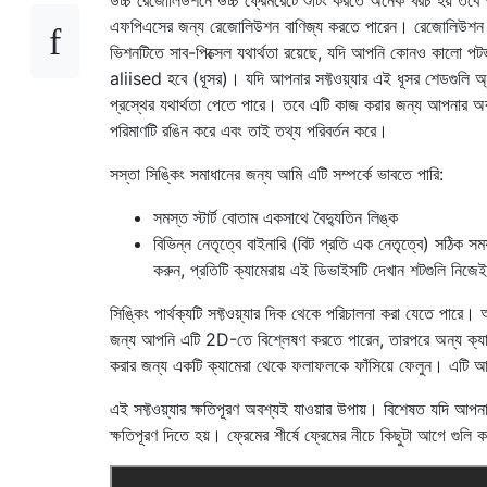
এফপিএসের জন্য রেজোলিউশন বাণিজ্য করতে পারেন। রেজোলিউশন প্রা
ভিশনটিতে সাব-পিক্সেল যথার্থতা রয়েছে, যদি আপনি কোনও কালো পটভূ
aliised হবে (ধূসর)। যদি আপনার সফ্টওয়্যার এই ধূসর শেডগুলি অ্যা
প্রস্থের যথার্থতা পেতে পারে। তবে এটি কাজ করার জন্য আপনার 
পরিমাণটি রঙিন করে এবং তাই তথ্য পরিবর্তন করে।
সস্তা সিঙ্কিং সমাধানের জন্য আমি এটি সম্পর্কে ভাবতে পারি:
সমস্ত স্টার্ট বোতাম একসাথে বৈদ্যুতিন লিঙ্ক
বিভিন্ন নেতৃত্বে বাইনারি (বিট প্রতি এক নেতৃত্বে) সঠিক সম
করুন, প্রতিটি ক্যামেরায় এই ডিভাইসটি দেখান শটগুলি নিজে
সিঙ্কিং পার্থক্যটি সফ্টওয়্যার দিক থেকে পরিচালনা করা যেতে পারে
জন্য আপনি এটি 2D-তে বিশ্লেষণ করতে পারেন, তারপরে অন্য ক্যামে
করার জন্য একটি ক্যামেরা থেকে ফলাফলকে ফাঁসিয়ে ফেলুন। এটি আপন
এই সফ্টওয়্যার ক্ষতিপূরণ অবশ্যই যাওয়ার উপায়। বিশেষত যদি আপনাকে
ক্ষতিপূরণ দিতে হয়। ফ্রেমের শীর্ষে ফ্রেমের নীচে কিছুটা আগে গুলি 