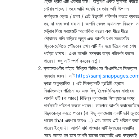
ফ্রেম প্রতি এটি একবার ঘটে। অসুবিধা একটি সুনির্দিষ্ট পর্যায়ে
স্ট্রোব পাচ্ছে। তবে আমি শুনেছি যে তারা ভারী উত্পাদন
কার্যক্রমে ব্লেড / চাকা / বেল্ট ইত্যাদি পরিদর্শন করতে ব্যবহৃ
হয়, যা বন্ধ করা যায় না। আপনি কেবল অ্যানালগ নিয়ন্ত্রণ স
স্ট্রোব দিয়ে সরঞ্জামটি আলোকিত করেন এবং ধীরে ধীরে
স্ট্রোবের গতি বাড়িয়ে তুলুন এবং আপনি যখন সরঞ্জামটির
ফ্রিকোয়েন্সিতে পৌঁছবেন তখন এটি ধীর হয়ে উঠবে এবং শেষ
পর্যন্ত থামবে। এখন আপনি সমস্যার জন্য পরিদর্শন করতে
পারেন। শুধু এটি স্পর্শ করবেন না;)।
ক্যামেরাগুলির বাইরে মিশ্রিত ভিডিওতে ভিএনসিএন সিগন্যাল
ব্যবহার করুন। এটি
http://samj.snappages.com
দ্বারা অনুপ্রাণিত । এই সিগন্যালটি প্রতিটি ফ্রেমে
নিয়মিতভাবে পাঠানো হয় এবং কিছু ইলেকট্রনিক্সের সাহায্যে
আপনি দুটি (বা আরও) বিভিন্ন ক্যামেরায় সিগন্যালের মধ্যে
পার্থক্যটি পরিমাপ করতে পারেন। তারপরে আপনি ক্যামেরাটিক
বিদ্যুতচক্র করতে পারেন (বা কিছু ক্যামেরায় একটি ছবি তুলত
পারেন that এরপরে আরও ...) এবং আবার এটি পরিমাপ কর
পারেন ইত্যাদি। আপনি যদি পাওয়ার সাইক্লিংয়ের সময়টির
সাথে চালাক হন তবে আপনি তাদের কাছাকাছি এবং কাছাকাছি