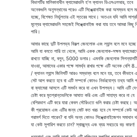
বিভাগটির মালিকানাধীন ক্যামেরাগুলি হ'ল ক্যানন ডিএসএলআর, তবে
অনেকগুলি অনুসন্ধানের পরেও এটি সিঙ্ক্রোনাইজ করা অসম্ভব বলে ম
হচ্ছে, বিশেষত নির্ভুলতার এই স্তরের সাথে। অতএব যদি আমি সাশ্রয
মূল্যের ক্যামেরাগুলি সহজেই সিঙ্ক্রোনাইজ করা যায় তবে আমরা কিছু 
পারি।
আমার কাছে দুটি উপলভ্য বিকল্প জেনলোক এবং ল্যান্স বলে মনে হচ্ছ
আমি যা বলতে পারি তা থেকে, আমি একক জেনলোক-সক্ষম ক্যামেরাক
রাখতে যাচ্ছি না, বলুন, 5000 ডলার। এমনকি জেনলোক সিগন্যালটি
যাওয়া, আমাদের একার পক্ষে সামর্থ্য রাখার পক্ষে এটি অনেক বেশি 8.
/ ক্যানন ল্যান্স জিনিসটি আরও সম্ভাব্য বলে মনে হয়, তবে কীভাবে এ
সেট আপ করতে হবে বা এটি সম্পর্কে কোনও নির্ভরযোগ্য তথ্য আমি প
বা ক্যামেরা আসলে এটি সমর্থন করে যা এখন উপলভ্য। আমি এটি দে
চেষ্টা করে মৃতপ্রান্তগুলিকে আঘাত করি এবং এটি সাহায্য করে না যে
বেশিরভাগ এটি করে যারা কেবল স্টেরিওতে গুলি করার চেষ্টা করছে। 
কী প্রয়োজন এবং এটির জন্য মোট কত খরচ হবে সে সম্পর্কে কেউ 
পরামর্শ দিতে পারেন? বা যদি অন্য কোনও সিঙ্ক্রোনাইজেশন সমাধান থ
যা কেউ সুপারিশ করতে চান? স্বাচ্ছন্দ্য এবং ব্যয় সবচেয়ে বড় কারণ!
ধন্যবাদ! এবং আমি আশা করি এটি শপিংয়ের সুপারিশ প্রশ্নের মতো