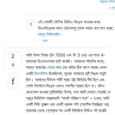
—
অ্যান্ড্রু চাইন
সূত
এই লোকটি যৌগিক ভিডিও সিঙ্কে পাওয়ার জন্য
ভিএসইঙ্কের সাথে এইচডাব্লু হ্যাক করছে বলে মনে হচ্ছে:
আসুন নির্মাতাবটস
—
নোড
আমি নিকন গিয়ার (ডি 7000 এবং ডি 3 এস) এর সাথে 4-
2
ক্যামেরা ডিএসএলআর শ্যুট করেছি। আমাদের শটগুলির জন্য,
সমস্ত ক্যামেরা
ঘোরার
পরে এবং কাটার ঠিক আগে আমরা কেবল
একটি
ক্লিপস্টিক
দিয়েছিলাম, সুতরাং আমাদের দুটি সিঙ্ক পয়েন্ট
ছিল। আমাদের দীর্ঘতম শটটি প্রায় 18 মিনিটের দীর্ঘ ছিল এবং
পোস্ট সিস্টেমে সিঙ্কে কোনও লক্ষণীয় প্রবাহ ছিল না। যদিও
জেনলোক যাওয়ার পূর্বনির্ধারিত উপায়, তবে আমি দেখতে পেয়েছি যে
প্রচুর ডিজিটাল সরঞ্জামগুলি "যথেষ্ট পরিমাণে বন্ধ" ~ (হেক, আমি
একটি সিডি বুমবক্স এবং একটি ধ্রুবক গতি (স্ফটিক নিয়ন্ত্রিত নয়)
ক্যামেরা থেকে প্লেব্যাক সহ একটি মিউজিক ভিডিও শট করেছি