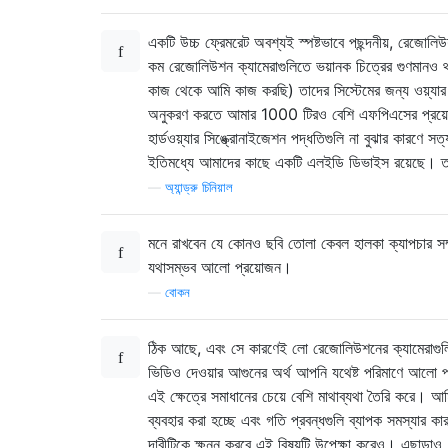
একটি উচ্চ ফ্রেমরেট অবশ্যই স্পষ্টভাবে পছন্দনীয়, রেজোলি
কম রেজোলিউশন ক্যামেরাগুলিতে ভয়ানক চিত্রের গুণমানও থ
কাজ থেকে আমি কাজ করছি) তাদের সিস্টেমের জন্য ওয়্যার স
অনুকরণ করতে আমার 1000 টিরও বেশি এফপিএসের প্রয়ো
হার্ডওয়্যার সিঙ্ক্রোনাইজেশন পদ্ধতিগুলি না বুঝার কারণে 
ইতিমধ্যে আমাদের কাছে একটি এলইডি ডিভাইস রয়েছে। ত
—
অ্যান্ড্রু চিনিয়াল
মনে রাখবেন যে কোনও ছবি তোলা কেবল হালকা ক্যাপচার সম্প
যথাসম্ভব আলো প্রয়োজন।
—
বোকন
ঠিক আছে, এবং সে কারণেই লো রেজোলিউশনের ক্যামেরাগুলি 
ভিডিও দেওয়ার আগুনের অর্থ আপনি যথেষ্ট পরিমাণে আলো পান
এই ক্ষেত্রে সমাধানের চেয়ে বেশি মাথাব্যথা তৈরি করে। আম
ব্যবহার করা হচ্ছে এবং গতি প্রবন্ধগুলি ব্যাপক সমস্যার
দাবীটিকে ক্ষুন্ন করবে এই বিষয়টি উপেক্ষা করেও। এছাড়াও,