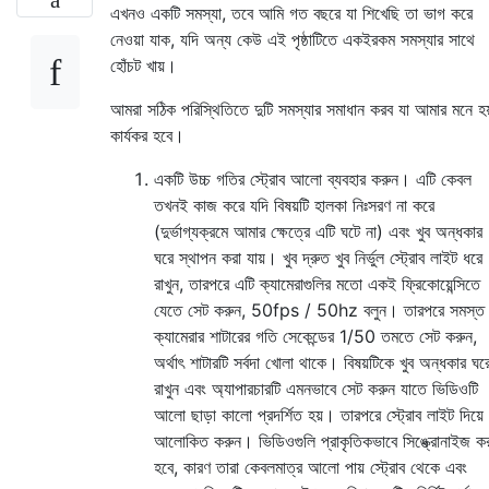
এখনও একটি সমস্যা, তবে আমি গত বছরে যা শিখেছি তা ভাগ করে
নেওয়া যাক, যদি অন্য কেউ এই পৃষ্ঠাটিতে একইরকম সমস্যার সাথে
হোঁচট খায়।
আমরা সঠিক পরিস্থিতিতে দুটি সমস্যার সমাধান করব যা আমার মনে হয
কার্যকর হবে।
একটি উচ্চ গতির স্ট্রোব আলো ব্যবহার করুন। এটি কেবল
তখনই কাজ করে যদি বিষয়টি হালকা নিঃসরণ না করে
(দুর্ভাগ্যক্রমে আমার ক্ষেত্রে এটি ঘটে না) এবং খুব অন্ধকার
ঘরে স্থাপন করা যায়। খুব দ্রুত খুব নির্ভুল স্ট্রোব লাইট ধরে
রাখুন, তারপরে এটি ক্যামেরাগুলির মতো একই ফ্রিকোয়েন্সিতে
যেতে সেট করুন, 50fps / 50hz বলুন। তারপরে সমস্ত
ক্যামেরার শাটারের গতি সেকেন্ডের 1/50 তমতে সেট করুন,
অর্থাৎ শাটারটি সর্বদা খোলা থাকে। বিষয়টিকে খুব অন্ধকার ঘর
রাখুন এবং অ্যাপারচারটি এমনভাবে সেট করুন যাতে ভিডিওটি
আলো ছাড়া কালো প্রদর্শিত হয়। তারপরে স্ট্রোব লাইট দিয়ে
আলোকিত করুন। ভিডিওগুলি প্রাকৃতিকভাবে সিঙ্ক্রোনাইজ ক
হবে, কারণ তারা কেবলমাত্র আলো পায় স্ট্রোব থেকে এবং