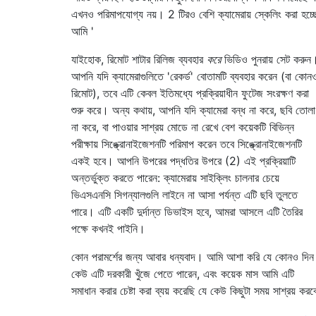
এখনও পরিমাপযোগ্য নয়। 2 টিরও বেশি ক্যামেরায় স্কেলিং করা হচ্ছ
আমি '
যাইহোক, রিমোট শাটার রিলিজ ব্যবহার
করে
ভিডিও পুনরায় সেট করুন
আপনি যদি ক্যামেরাগুলিতে 'রেকর্ড' বোতামটি ব্যবহার করেন (বা কোন
রিমোট), তবে এটি কেবল ইতিমধ্যে প্রক্রিয়াধীন ফুটেজ সংরক্ষণ করা
শুরু করে। অন্য কথায়, আপনি যদি ক্যামেরা বন্ধ না করে, ছবি তোলা
না করে, বা পাওয়ার সাশ্রয় মোডে না রেখে বেশ কয়েকটি বিভিন্ন
পরীক্ষায় সিঙ্ক্রোনাইজেশনটি পরিমাপ করেন তবে সিঙ্ক্রোনাইজেশনটি
একই হবে। আপনি উপরের পদ্ধতির উপরে (2) এই প্রক্রিয়াটি
অন্তর্ভুক্ত করতে পারেন: ক্যামেরায় সাইক্লিং চালনার চেয়ে
ভিএসএনসি সিগন্যালগুলি লাইনে না আসা পর্যন্ত এটি ছবি তুলতে
পারে। এটি একটি দুর্দান্ত ডিভাইস হবে, আমরা আসলে এটি তৈরির
পক্ষে কখনই পাইনি।
কোন পরামর্শের জন্য আবার ধন্যবাদ। আমি আশা করি যে কোনও দিন
কেউ এটি দরকারী খুঁজে পেতে পারেন, এবং কয়েক মাস আমি এটি
সমাধান করার চেষ্টা করা ব্যয় করেছি যে কেউ কিছুটা সময় সাশ্রয় করব