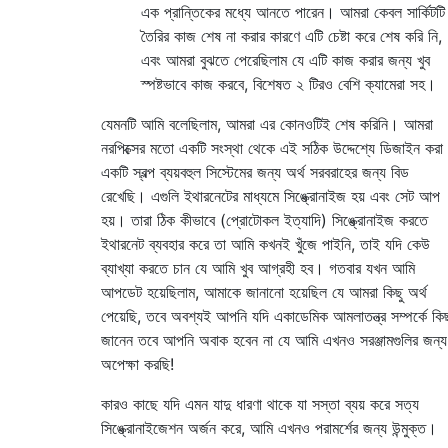
এক প্রান্তিকের মধ্যে আনতে পারেন। আমরা কেবল সার্কিটটি
তৈরির কাজ শেষ না করার কারণে এটি চেষ্টা করে শেষ করি নি,
এবং আমরা বুঝতে পেরেছিলাম যে এটি কাজ করার জন্য খুব
স্পষ্টভাবে কাজ করবে, বিশেষত ২ টিরও বেশি ক্যামেরা সহ।
যেমনটি আমি বলেছিলাম, আমরা এর কোনওটিই শেষ করিনি। আমরা
নরপিক্সের মতো একটি সংস্থা থেকে এই সঠিক উদ্দেশ্যে ডিজাইন করা
একটি স্বল্প ব্যয়বহুল সিস্টেমের জন্য অর্থ সরবরাহের জন্য বিড
রেখেছি। এগুলি ইথারনেটের মাধ্যমে সিঙ্ক্রোনাইজ হয় এবং সেট আপ
হয়। তারা ঠিক কীভাবে (প্রোটোকল ইত্যাদি) সিঙ্ক্রোনাইজ করতে
ইথারনেট ব্যবহার করে তা আমি কখনই খুঁজে পাইনি, তাই যদি কেউ
ব্যাখ্যা করতে চান যে আমি খুব আগ্রহী হব। গতবার যখন আমি
আপডেট হয়েছিলাম, আমাকে জানানো হয়েছিল যে আমরা কিছু অর্থ
পেয়েছি, তবে অবশ্যই আপনি যদি একাডেমিক আমলাতন্ত্র সম্পর্কে কিছ
জানেন তবে আপনি অবাক হবেন না যে আমি এখনও সরঞ্জামগুলির জন্য
অপেক্ষা করছি!
কারও কাছে যদি এমন যাদু ধারণা থাকে যা সস্তা ব্যয় করে সত্য
সিঙ্ক্রোনাইজেশন অর্জন করে, আমি এখনও পরামর্শের জন্য উন্মুক্ত।