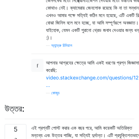
জেনলকের মতো সিঙ্ক্রোনাইজেশন দেওয়ার মতো উচ্চতর কাছ
কোথাও নেই। ক্যামেরায় জেনলোক রয়েছে কি না তা সন্ধান
এখনও আমার পক্ষে সত্যিই কঠিন মনে হয়েছে, এটি একটি শিল
বোঝা জিনিস বলে মনে হচ্ছে, যা আমি সম্পূর্ণরূপে অবজ্ঞাত।
যাইহোক, যেমন একটি পুরানো থ্রেড জবাব দেওয়ার জন্য ধন্
:)।
—
অ্যান্ড্রু চিনিয়াল
আপনার আগ্রহের ক্ষেত্রে আমি একই ধরণের প্রশ্ন জিজ্ঞাসা
করেছি:
video.stackexchange.com/questions/12
…
—
কোজুচ
উত্তর:
এই প্রশ্নটি পোস্ট করার এক বছর পরে, আমি কয়েকটি অতিরিক্ত
5
মন্তব্য এবং উত্তর পাচ্ছি, যা সত্যিই দুর্দান্ত। এটি প্রযুক্তিগতভাব