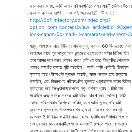
বন্ধ করার জন্য, আমি আমার পরীক্ষাগুলিতে এমন একটি কৌশল উল্ল
করব যা কার্যকর
হয়নি
। এবং এই ওয়েবসাইটে এটি
হ'ল
:
http://3dfilmfactory.com/index.php?
option=com_content&view=article&id=93:gen
lock-canon-5d-mark-ii-cameras-and-shoot-3
মঞ্জুর, আমাদের কাছে বিভিন্ন হার্ডওয়্যার, ক্যানন 60 ডি রয়েছে এবং
আমাদের কাছে খুব সস্তা অফ ব্র্যান্ডের ওয়্যারলেস শাটার রিলিজ ছিল
তবে আমার মনে করার কোনও কারণ নেই যে তারা লিঙ্কটির সেটআপে
কোনও লক্ষণীয় তফাত সৃষ্টি করেছিল। আমি একটি এলইডি ডিভাইস
ব্যবহার করে পরীক্ষাগুলি স্থাপন করেছি, যেমন বোকান তার উত্তরে
বলেছিল, এবং নিয়ন্ত্রণের পরীক্ষাগুলির তুলনায় ওয়্যারলেস শাটার রিলিজ
ব্যবহারের পরে সিঙ্ক্রোনাইজেশনের গড় পার্থক্য প্রায় 1 মিমি বাদ
পড়েছিল এবং কখনও কখনও এটি আরও খারাপ করে তোলে। আমি
কোনও পরিসংখ্যান বিশ্লেষণ করিনি, তবে আমি সন্দেহ করি এটি
সুযোগের তুলনায় তা উল্লেখযোগ্য হবে না। আমার মনে হয় খুব
সম্ভবত 3 ডি ফিল্ম ফ্যাক্টরি এমন কোনও শ্যুটিংয়ের উপাদান ছিল না
যেখানে তারা সিনক্রোনাইজেশনের সমস্যাটি দেখতে পাবে, বা তাদের
আরও ব্যয়বহুল হার্ডওয়্যার কিছুটা বেশি নির্ভরযোগ্য ফলাফল দিয়েছে য