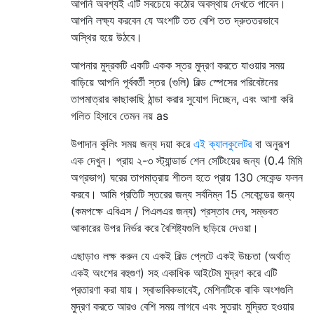
আপনি অবশ্যই এটি সবচেয়ে কঠোর অবস্থায় দেখতে পাবেন।
আপনি লক্ষ্য করবেন যে অংশটি তত বেশি তত দ্রুততরভাবে
অস্থির হয়ে উঠবে।
আপনার মুদ্রকটি একটি একক স্তর মুদ্রণ করতে যাওয়ার সময়
বাড়িয়ে আপনি পূর্ববর্তী স্তর (গুলি) বিল্ড স্পেসের পরিবেষ্টনের
তাপমাত্রার কাছাকাছি ঠান্ডা করার সুযোগ দিচ্ছেন, এবং আশা করি
গলিত হিসাবে তেমন নয় as
উপাদান কুলিং সময় জন্য দয়া করে
এই ক্যালকুলেটর
বা অনুরূপ
এক দেখুন। প্রায় ২-৩ স্ট্যান্ডার্ড শেল সেটিংয়ের জন্য (0.4 মিমি
অগ্রভাগ) ঘরের তাপমাত্রায় শীতল হতে প্রায় 130 সেকেন্ড ফলন
করবে। আমি প্রতিটি স্তরের জন্য সর্বনিম্ন 15 সেকেন্ডের জন্য
(কমপক্ষে এবিএস / পিএলএর জন্য) প্রস্তাব দেব, সম্ভবত
আকারের উপর নির্ভর করে বৈশিষ্ট্যগুলি ছড়িয়ে দেওয়া।
এছাড়াও লক্ষ করুন যে একই বিল্ড প্লেটে একই উচ্চতা (অর্থাত্
একই অংশের বহুগুণ) সহ একাধিক আইটেম মুদ্রণ করে এটি
প্রতারণা করা যায়। স্বাভাবিকভাবেই, মেশিনটিকে বাকি অংশগুলি
মুদ্রণ করতে আরও বেশি সময় লাগবে এবং সুতরাং মুদ্রিত হওয়ার