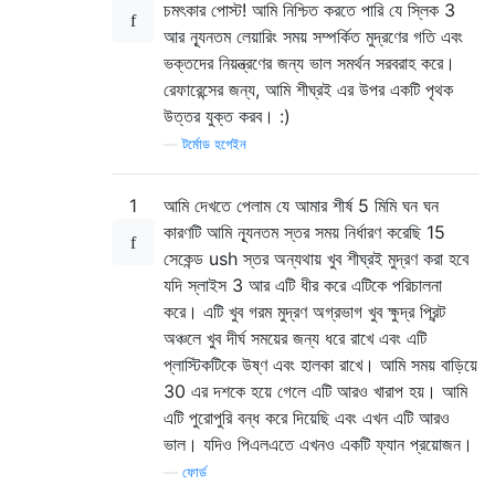
চমৎকার পোস্ট! আমি নিশ্চিত করতে পারি যে স্লিক 3
আর ন্যূনতম লেয়ারিং সময় সম্পর্কিত মুদ্রণের গতি এবং
ভক্তদের নিয়ন্ত্রণের জন্য ভাল সমর্থন সরবরাহ করে।
রেফারেন্সের জন্য, আমি শীঘ্রই এর উপর একটি পৃথক
উত্তর যুক্ত করব। :)
—
টর্মোড হগেইন
1
আমি দেখতে পেলাম যে আমার শীর্ষ 5 মিমি ঘন ঘন
কারণটি আমি ন্যূনতম স্তর সময় নির্ধারণ করেছি 15
সেকেন্ড ush স্তর অন্যথায় খুব শীঘ্রই মুদ্রণ করা হবে
যদি স্লাইস 3 আর এটি ধীর করে এটিকে পরিচালনা
করে। এটি খুব গরম মুদ্রণ অগ্রভাগ খুব ক্ষুদ্র প্রিন্ট
অঞ্চলে খুব দীর্ঘ সময়ের জন্য ধরে রাখে এবং এটি
প্লাস্টিকটিকে উষ্ণ এবং হালকা রাখে। আমি সময় বাড়িয়ে
30 এর দশকে হয়ে গেলে এটি আরও খারাপ হয়। আমি
এটি পুরোপুরি বন্ধ করে দিয়েছি এবং এখন এটি আরও
ভাল। যদিও পিএলএতে এখনও একটি ফ্যান প্রয়োজন।
—
ফোর্ড