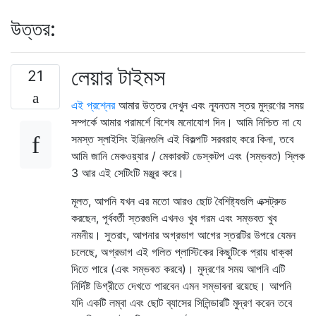
উত্তর:
লেয়ার টাইমস
21
এই প্রশ্নের
আমার উত্তর দেখুন এবং ন্যূনতম স্তর মুদ্রণের সময়
সম্পর্কে আমার পরামর্শে বিশেষ মনোযোগ দিন। আমি নিশ্চিত না যে
সমস্ত স্লাইসিং ইঞ্জিনগুলি এই বিকল্পটি সরবরাহ করে কিনা, তবে
আমি জানি মেকওয়্যার / মেকারবট ডেস্কটপ এবং (সম্ভবত) স্লিক
3 আর এই সেটিংটি মঞ্জুর করে।
মূলত, আপনি যখন এর মতো আরও ছোট বৈশিষ্ট্যগুলি এক্সট্রুড
করছেন, পূর্ববর্তী স্তরগুলি এখনও খুব গরম এবং সম্ভবত খুব
নমনীয়। সুতরাং, আপনার অগ্রভাগ আগের স্তরটির উপরে যেমন
চলেছে, অগ্রভাগ এই গলিত প্লাস্টিকের কিছুটিকে প্রায় ধাক্কা
দিতে পারে (এবং সম্ভবত করবে)। মুদ্রণের সময় আপনি এটি
নির্দিষ্ট ডিগ্রীতে দেখতে পারবেন এমন সম্ভাবনা রয়েছে। আপনি
যদি একটি লম্বা এবং ছোট ব্যাসের সিলিন্ডারটি মুদ্রণ করেন তবে