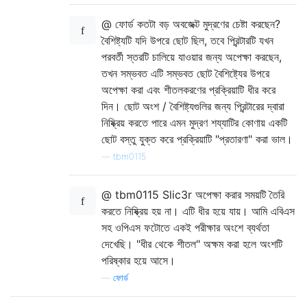
@ ফোর্ড কতটা বড় অবজেক্ট মুদ্রণের চেষ্টা করছেন?
বৈশিষ্ট্যটি যদি উপরে ছোট ছিল, তবে প্রিন্টারটি যখন
পরবর্তী স্তরটি চালিয়ে যাওয়ার জন্য অপেক্ষা করছেন,
তখন সম্ভবত এটি সম্ভবত ছোট বৈশিষ্ট্যের উপরে
অপেক্ষা করা এবং শীতলকরণের প্রক্রিয়াটি ধীর করে
দিন। ছোট অংশ / বৈশিষ্ট্যগুলির জন্য প্রিন্টারের দ্বারা
নিষ্ক্রিয় করতে পারে এমন মুদ্রণ শয্যাটির কোণায় একটি
ছোট বস্তু যুক্ত করে প্রক্রিয়াটি "প্রতারণা" করা ভাল।
—
tbm0115
@ tbm0115 Slic3r অপেক্ষা করার সময়টি তৈরি
করতে নিষ্ক্রিয় হয় না। এটি ধীর হয়ে যায়। আমি এবিএস
সহ ওপিএস ফটোতে একই পরীক্ষার অংশে ব্যর্থতা
দেখেছি। "ধীর থেকে শীতল" অক্ষম করা হলে অংশটি
পরিষ্কার হয়ে আসে।
—
ফোর্ড