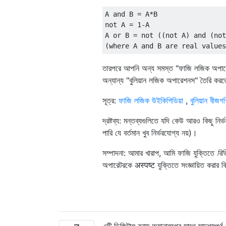
A and B = A*B

not A = 1-A

A or B = not ((not A) and (not
তারপরে আপনি অন্য সমস্ত "ফাজি লজিক অপারে
অন্যান্য "বুলিয়ান লজিক অপারেশনস" তৈরি করত
সূত্র:
ফাজি লজিক উইকিপিডিয়া
,
বুলিয়ান বীজগ
দ্রষ্টব্য: মন্তব্যগুলিতে যদি কেউ আরও কিছু নি
পারি যে বর্তমান খুব নির্ভরযোগ্য নয়)।
সম্পাদনা: আমার খারাপ, আমি ফাজি যুক্তিতে
বিভ
অপারেটরকে अस्पष्ट যুক্তিতে সংজ্ঞায়িত করার ব