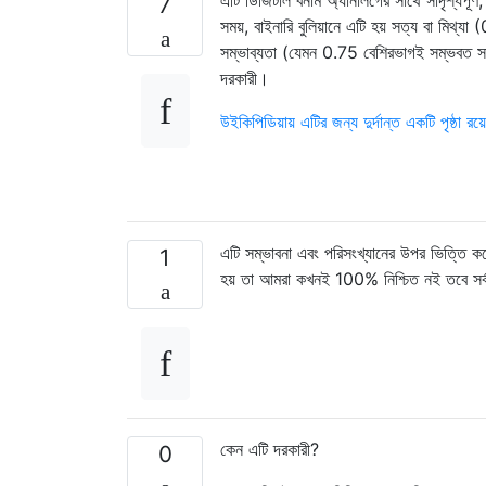
এটি ডিজিটাল বনাম অ্যানালগের সাথে সাদৃশ্যপূর্
7
সময়, বাইনারি বুলিয়ানে এটি হয় সত্য বা মিথ্যা
সম্ভাব্যতা (যেমন 0.75 বেশিরভাগই সম্ভবত সত্
দরকারী।
উইকিপিডিয়ায় এটির জন্য দুর্দান্ত একটি পৃষ্ঠা রয়
এটি সম্ভাবনা এবং পরিসংখ্যানের উপর ভিত্তি করে
1
হয় তা আমরা কখনই 100% নিশ্চিত নই তবে সর্
কেন এটি দরকারী?
0