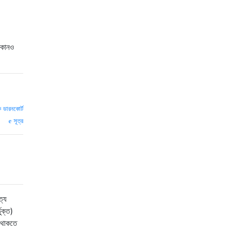
ত কোনও
ক ডারনকোর্ট
সূত্র
ত্য
ুক্ত)
 থাকতে