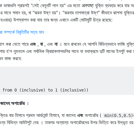
ক ভাষাগুলি প্রায়শই "সেই বেলুনটি লাল হয়" এর মতো अस्पष्ट যুক্তি ব্যবহার করে যার অ
সাথে সমান হয়, বা "ঝরনা উষ্ণ হয়"। "ঝরনার তাপমাত্রা উষ্ণ" কীভাবে ঝাপসা যুক্তির
হওয়ায়) উপস্থাপন করা যায় তার জন্য এখানে একটি মোটামুটি চিত্র রয়েছে:
রয়োগ করা যেতে পারে
এবং
,
বা
, এবং
না
। মনে রাখবেন যে আপনি বিভিন্নভাবে ফাজি যুক্ত
় হ'ল ন্যূনতম এবং সর্বাধিক ক্রিয়াকলাপগুলির সাথে যা যথাক্রমে দুটি মানের ইনপুট করা 
েমন কাজ করবে:
়
জাদেহ অপারেটর
।
ুক্তির বার হিসাবে প্রথম আর্গুমেন্ট হিসাবে, যা জাদেহ
এবং
অপারেটর (
min(0.5,0.5)
জন্য বিভিন্ন আউটপুট দেয় । তারপর অন্যান্য অপারেটরদের উপর ভিত্তি করে উদ্ভূত হয