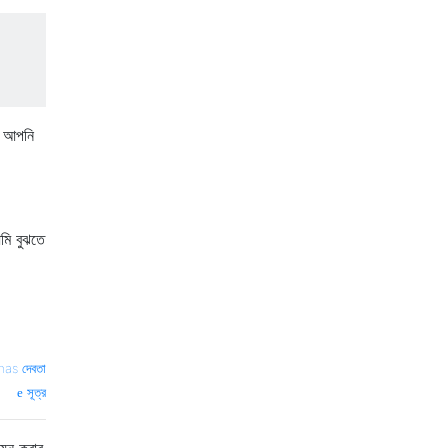
ন আপনি
আমি বুঝতে
as দেবতা
সূত্র