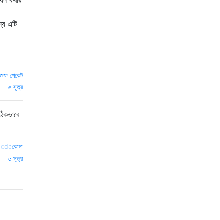
য়ন করার
্য এটি
জেফ পেকেট
সূত্র
সঠিকভাবে
 odaকোদা
সূত্র