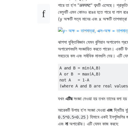
পারে তা হ'ল "अस्पष्ट" শব্দটি এসেছে। প্রাকৃতি
বেলুনটি এমন কোনও রঙের হতে পারে যা লাল রঙের 
(y অক্ষটি সত্য মানের এবং x অক্ষটি তাপমাত্রা 
ঝাপসা যুক্তিবিজ্ঞান যেমন বুলিয়ান অপারেশন প্
অপারেশনগুলি সংজ্ঞায়িত করতে পারেন। একটি উপায
সবচেয়ে কম এবং সর্বাধিক মানগুলি দেয়। এটি য
A and B = min(A,B)

A or B  = max(A,B)

not A   = 1-A

যখন
এটির
সংজ্ঞা দেওয়া হয় তখন তাদের বলা হয
আরেকটি উপায় হ'ল সংজ্ঞা দেওয়া
এবং
দ্বিতীয় য
) হিসাবে একই ইনপুটগুলির 
0.5*0.5=0.25
এবং
না
অপারেটর। এটি যেমন কাজ করবে: