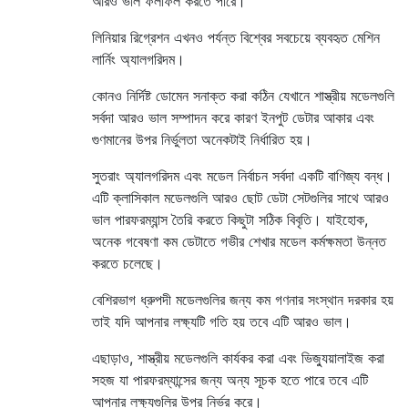
আরও ভাল ফলাফল করতে পারে।
লিনিয়ার রিগ্রেশন এখনও পর্যন্ত বিশ্বের সবচেয়ে ব্যবহৃত মেশিন
লার্নিং অ্যালগরিদম।
কোনও নির্দিষ্ট ডোমেন সনাক্ত করা কঠিন যেখানে শাস্ত্রীয় মডেলগুলি
সর্বদা আরও ভাল সম্পাদন করে কারণ ইনপুট ডেটার আকার এবং
গুণমানের উপর নির্ভুলতা অনেকটাই নির্ধারিত হয়।
সুতরাং অ্যালগরিদম এবং মডেল নির্বাচন সর্বদা একটি বাণিজ্য বন্ধ।
এটি ক্লাসিকাল মডেলগুলি আরও ছোট ডেটা সেটগুলির সাথে আরও
ভাল পারফরম্যান্স তৈরি করতে কিছুটা সঠিক বিবৃতি। যাইহোক,
অনেক গবেষণা কম ডেটাতে গভীর শেখার মডেল কর্মক্ষমতা উন্নত
করতে চলেছে।
বেশিরভাগ ধ্রুপদী মডেলগুলির জন্য কম গণনার সংস্থান দরকার হয়
তাই যদি আপনার লক্ষ্যটি গতি হয় তবে এটি আরও ভাল।
এছাড়াও, শাস্ত্রীয় মডেলগুলি কার্যকর করা এবং ভিজ্যুয়ালাইজ করা
সহজ যা পারফরম্যান্সের জন্য অন্য সূচক হতে পারে তবে এটি
আপনার লক্ষ্যগুলির উপর নির্ভর করে।