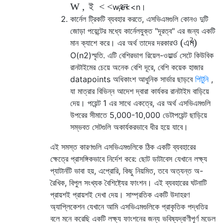
W
,
ই
<
<
এন
w
,
e
<<
n
।
কার্নেল ট্রিকটি ব্যবহার করতে, এসভিএমগুলি কোনও দুটি
জোড়া পয়েন্টের মধ্যে কার্নেলযুক্ত "দূরত্ব" এর জন্য একটি
2
ও
(
)
এন
মান ক্যাশে করে। এর অর্থ তাদের দরকার
O
(
n
2
)
স্মৃতি. এটি বেশিরভাগ রিয়েল-ওয়ার্ল্ড সেটে কিউবিক
রানটাইমের চেয়ে অনেক বেশি দূরে, বেশি কয়েক হাজার
datapoints অধিকাংশ আধুনিক সার্ভার ছাড়বে
পিটুনি
,
যা মাত্রার বিভিন্ন আদেশ দ্বারা কার্যকর রানটাইম বাড়িয়ে
দেয়। পয়েন্ট 1 এর সাথে একত্রে, এর অর্থ এসভিএমগুলি
উপরের সীমাতে 5,000-10,000 ডেটাপয়েন্ট ছাড়িয়ে
সম্ভবত সেটগুলি অকার্যকরভাবে ধীর হয়ে যাবে।
এই সমস্ত কারণগুলি এসভিএমগুলিকে ঠিক একটি ব্যবহারের
ক্ষেত্রে প্রাসঙ্গিকভাবে নির্দেশ করে: ছোট ডাটাবেস যেখানে লক্ষ্য
প্যাটার্নটি ভাবা হয়, এপ্রোরি, কিছু নিয়মিত, তবে অত্যন্ত অ-
রৈখিক, বিপুল সংখ্যক বৈশিষ্ট্যের ফাংশন। এই ব্যবহারের ঘটনাটি
প্রায়শই প্রায়শই দেখা দেয়। সাম্প্রতিক একটি উদাহরণ
অ্যাপ্লিকেশন যেখানে আমি এসভিএমগুলিকে প্রাকৃতিক পদ্ধতির
বলে মনে করেছি একটি লক্ষ্য ফাংশনের জন্য ভবিষ্যদ্বাণীপূর্ণ মডেল