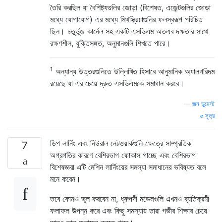
তৈরি করছিল যা বৈশিষ্ট্যগুলির জোড়া (বিশেষত, এজেন্টগুলির জোড়া
মধ্যে যোগাযোগ) এর মধ্যে মিথস্ক্রিয়াগুলির ফলস্বরূপ পরিচিত
ছিল। চতুর্ভুজ কার্নেল সহ একটি এসভিএম অতএব দক্ষতার সাথে
রক্ষণশীল, যুক্তিসঙ্গত, অনুমানগুলি শিখতে পারে।
1
অন্যান্য উত্তরগুলিতে উল্লিখিত হিসাবে আনুমানিক অ্যালগরিদম
রয়েছে যা এর চেয়ে দ্রুত এসভিএমকে সমাধান করবে।
—
জন ডুয়েস্ট
সূত্র
ডিপ লার্নিং এবং নিউরাল নেটওয়ার্কগুলি ক্ষেত্রে সাম্প্রতিক
7
অগ্রগতির কারণে বেশিরভাগ ফোকাস পাচ্ছে এবং বেশিরভাগ
বিশেষজ্ঞরা এটি মেশিন লার্নিংয়ের সমস্যা সমাধানের ভবিষ্যত বলে
মনে করেন।
তবে কোনও ভুল করবেন না, ধ্রুপদী মডেলগুলি এখনও ব্যতিক্রমী
ফলাফল উত্পন্ন করে এবং কিছু সমস্যায় তারা গভীর শিক্ষার চেয়ে