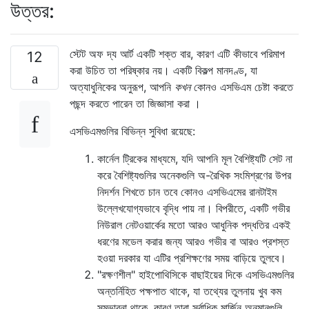
উত্তর:
স্টেট অফ দ্য আর্ট একটি শক্ত বার, কারণ এটি কীভাবে পরিমাপ
12
করা উচিত তা পরিষ্কার নয়। একটি বিকল্প মানদণ্ড, যা
অত্যাধুনিকের অনুরূপ, আপনি
কখন
কোনও এসভিএম চেষ্টা করতে
পছন্দ করতে পারেন তা জিজ্ঞাসা করা ।
এসভিএমগুলির বিভিন্ন সুবিধা রয়েছে:
কার্নেল ট্রিকের মাধ্যমে, যদি আপনি মূল বৈশিষ্ট্যটি সেট না
করে বৈশিষ্ট্যগুলির অনেকগুলি অ-রৈখিক সংমিশ্রণের উপর
নিদর্শন শিখতে চান তবে কোনও এসভিএমের রানটাইম
উল্লেখযোগ্যভাবে বৃদ্ধি পায় না। বিপরীতে, একটি গভীর
নিউরাল নেটওয়ার্কের মতো আরও আধুনিক পদ্ধতির একই
ধরণের মডেল করার জন্য আরও গভীর বা আরও প্রশস্ত
হওয়া দরকার যা এটির প্রশিক্ষণের সময় বাড়িয়ে তুলবে।
"রক্ষণশীল" হাইপোথিসিকে বাছাইয়ের দিকে এসভিএমগুলির
অন্তর্নিহিত পক্ষপাত থাকে, যা তথ্যের তুলনায় খুব কম
সম্ভাবনা থাকে, কারণ তারা সর্বাধিক মার্জিন অনুমানগুলি