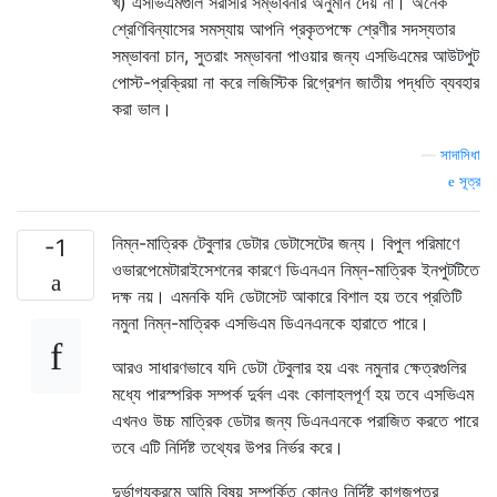
খ) এসভিএমগুলি সরাসরি সম্ভাবনার অনুমান দেয় না। অনেক
শ্রেণিবিন্যাসের সমস্যায় আপনি প্রকৃতপক্ষে শ্রেণীর সদস্যতার
সম্ভাবনা চান, সুতরাং সম্ভাবনা পাওয়ার জন্য এসভিএমের আউটপুট
পোস্ট-প্রক্রিয়া না করে লজিস্টিক রিগ্রেশন জাতীয় পদ্ধতি ব্যবহার
করা ভাল।
—
সাদাসিধা
সূত্র
নিম্ন-মাত্রিক টেবুলার ডেটার ডেটাসেটের জন্য। বিপুল পরিমাণে
-1
ওভারপেমেটারাইসেশনের কারণে ডিএনএন নিম্ন-মাত্রিক ইনপুটটিতে
দক্ষ নয়। এমনকি যদি ডেটাসেট আকারে বিশাল হয় তবে প্রতিটি
নমুনা নিম্ন-মাত্রিক এসভিএম ডিএনএনকে হারাতে পারে।
আরও সাধারণভাবে যদি ডেটা টেবুলার হয় এবং নমুনার ক্ষেত্রগুলির
মধ্যে পারস্পরিক সম্পর্ক দুর্বল এবং কোলাহলপূর্ণ হয় তবে এসভিএম
এখনও উচ্চ মাত্রিক ডেটার জন্য ডিএনএনকে পরাজিত করতে পারে
তবে এটি নির্দিষ্ট তথ্যের উপর নির্ভর করে।
দুর্ভাগ্যক্রমে আমি বিষয় সম্পর্কিত কোনও নির্দিষ্ট কাগজপত্র