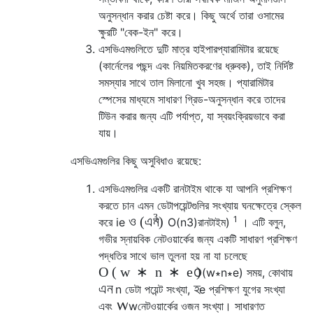
অনুসন্ধান করার চেষ্টা করে। কিছু অর্থে তারা ওসামের
ক্ষুরটি "বেক-ইন" করে।
এসভিএমগুলিতে দুটি মাত্র হাইপারপ্যারামিটার রয়েছে
(কার্নেলের পছন্দ এবং নিয়মিতকরণের ধ্রুবক), তাই নির্দিষ্ট
সমস্যার সাথে তাল মিলানো খুব সহজ। প্যারামিটার
স্পেসের মাধ্যমে সাধারণ গ্রিড-অনুসন্ধান করে তাদের
টিউন করার জন্য এটি পর্যাপ্ত, যা স্বয়ংক্রিয়ভাবে করা
যায়।
এসভিএমগুলির কিছু অসুবিধাও রয়েছে:
এসভিএমগুলির একটি রানটাইম থাকে যা আপনি প্রশিক্ষণ
করতে চান এমন ডেটাপয়েন্টগুলির সংখ্যায় ঘনক্ষেত্রে স্কেল
3
1
ও
(
)
এন
করে ie
O
(
n
3
)
রানটাইম)
। এটি বলুন,
গভীর স্নায়বিক নেটওয়ার্কের জন্য একটি সাধারণ প্রশিক্ষণ
পদ্ধতির সাথে ভাল তুলনা হয় না যা চলেছে
O
(
w
∗
n
∗
e
)
O
(
w
∗
n
∗
e
)
সময়, কোথায়
এন
ই
n
ডেটা পয়েন্ট সংখ্যা,
e
প্রশিক্ষণ যুগের সংখ্যা
W
এবং
w
নেটওয়ার্কের ওজন সংখ্যা। সাধারণত