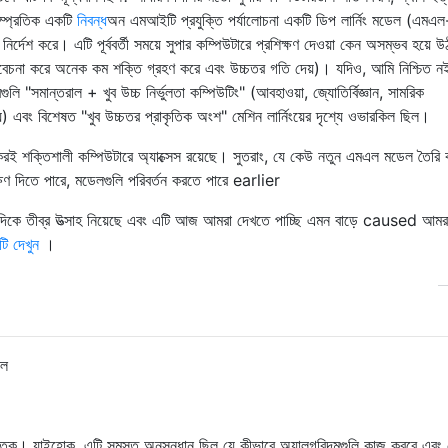
 সাম্প্রতিক একটি
নিবন্ধ
অন ​​এমআইটি প্রযুক্তি পর্যালোচনা একটি ডিপ লার্নিং মডেল (এমএ
 নির্দেশ করে। এটি পূর্ববর্তী সময়ে সুপার কম্পিউটারে প্রশিক্ষণ দেওয়া কেন অসম্ভব হয়ে 
িবেচনা করে অনেক কম শক্তি গ্রহণ করে এবং উচ্চতর গতি দেয়)। যদিও, আমি নিশ্চিত ন
ি "সমান্তরাল + খুব উচ্চ নির্ভুলতা কম্পিউটিং" (আবহাওয়া, জ্যোতির্বিজ্ঞান, সামরিক
়) এবং বিশেষত "খুব উচ্চতর প্রাকৃতিক অংশ" মেশিন লার্নিংয়ের দৃশ্যে ওভারকিল ছিল।
েকেরই শক্তিশালী কম্পিউটারে অ্যাক্সেস রয়েছে। সুতরাং, যে কেউ নতুন এমএল মডেল তৈরি
িক্ষণ দিতে পারে, মডেলগুলি পরিবর্তন করতে পারে earlier
দিকে তীব্র উত্সাহ নিয়েছে এবং এটি আজ আমরা দেখতে পাচ্ছি এমন বাড়ে caused আমর
টি দেখুন
।
িল
্ধশতক। যাইহোক, এটি সমস্ত অনুসন্ধান ছিল যে কীভাবে অ্যালগরিদমগুলি কাজ করবে এবং