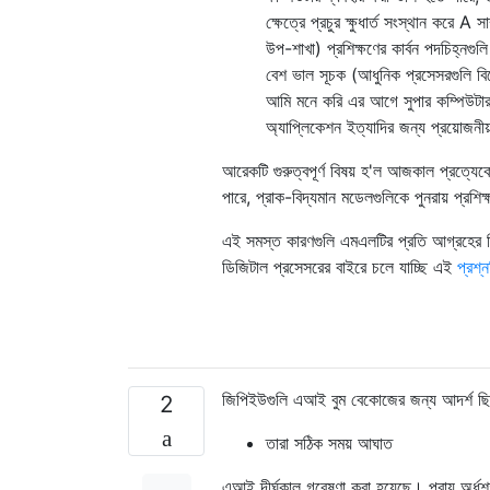
ক্ষেত্রে প্রচুর ক্ষুধার্ত সংস্থান করে A
উপ-শাখা) প্রশিক্ষণের কার্বন পদচিহ্নগুলি
বেশ ভাল সূচক (আধুনিক প্রসেসরগুলি ব
আমি মনে করি এর আগে সুপার কম্পিউটারগুল
অ্যাপ্লিকেশন ইত্যাদির জন্য প্রয়োজনীয
আরেকটি গুরুত্বপূর্ণ বিষয় হ'ল আজকাল প্রত্য
পারে, প্রাক-বিদ্যমান মডেলগুলিকে পুনরায় প্রশ
এই সমস্ত কারণগুলি এমএলটির প্রতি আগ্রহের 
ডিজিটাল প্রসেসরের বাইরে চলে যাচ্ছি এই
প্রশ্ন
জিপিইউগুলি এআই বুম বেকোজের জন্য আদর্শ ছ
2
তারা সঠিক সময় আঘাত
এআই দীর্ঘকাল গবেষণা করা হয়েছে। প্রায় অর