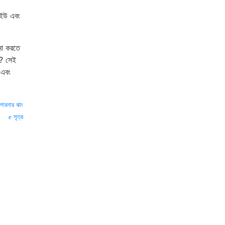
িইউ এবং
না করতে
ে? সেই
 এবং
লারনার ঝাং
সূত্র