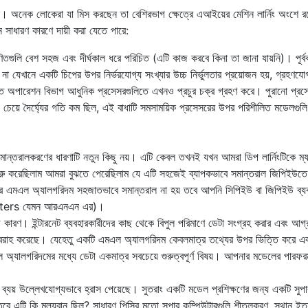
ে। অনেক লোকেরা যা মিস করছেন তা বেশিরভাগ ক্ষেত্রে এআইয়ের মেশিন লার্নিং অংশে র
ন্ন সাধারণ কারণে দায়ী করা যেতে পারে:
ুলি বেশ সহজ এবং দীর্ঘকাল ধরে পরিচিত (এটি কাজ করবে কিনা তা জানা যায়নি)। পূর্ববর
না যেখানে একটি চিপের উপর নির্ভরযোগ্য সংখ্যার উচ্চ নির্ভুলতার প্রয়োজন হয়, গ্রহণযো
িত অপারেশন বিভাগ আধুনিক প্রসেসরগুলিতে এখনও প্রচুর চক্র গ্রহণ করে। পুরানো প্রস
য়ে দৈর্ঘ্যের গতি কম ছিল, এই বাধাটি সমসাময়িক প্রসেসরের উপর পরিশীলিত মডেলগুলি
।
সমান্তরালকরণের ধারণাটি নতুন কিছু নয়। এটি কেবল তখনই যখন আমরা ডিপ লার্নিংটিকে ম্যাট
রু করেছিলাম আমরা বুঝতে পেরেছিলাম যে এটি সহজেই ব্যাপকভাবে সমান্তরাল জিপিইউতে
র এমএল অ্যালগরিদম সহজাতভাবে সমান্তরাল না হয় তবে আপনি সিপিইউ বা জিপিইউ ব্য
 matters যেমন আরএনএন এর)।
 কারণ। ইন্টারনেট ব্যবহারকারীদের কাছ থেকে বিপুল পরিমাণে ডেটা সংগ্রহ করার এবং আগ্
রবরাহ করেছে। যেহেতু একটি এমএল অ্যালগরিদম কেবলমাত্র তথ্যের উপর ভিত্তি করে এ
যালগরিদমের মধ্যে ডেটা একমাত্র সবচেয়ে গুরুত্বপূর্ণ বিষয়। আপনার মডেলের পারফরম্
্যয় উল্লেখযোগ্যভাবে হ্রাস পেয়েছে। সুতরাং একটি মডেল প্রশিক্ষণের জন্য একটি সুপা
তবে এটি কি মূল্যবান ছিল? সাধারণ পিসির মতো সুপার কম্পিউটারগুলি শীতলকরণ, স্থান ইত্