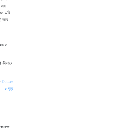
ল-এর
উঠত এটি
ই তবে
 করতে
া কীভাবে
—
DuttaA
সূত্র
 দেখতে