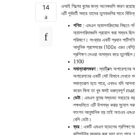
এআই শিল্পের বুমের জন্য অনেকগুলি কারণ রয়েছ
14
এটি পূর্ববর্তী সময়ে তাদের তুলনাগুলির সাথে বিভি
গণিত
: এমএল অ্যালগরিদমের পিছনে গণিতগ
অ্যালগরিদমগুলি প্রয়োগ করা সম্ভব ছিল 
পরিমাণে। সংখ্যার একটি প্রধান পাটিগণ
আধুনিক প্রসেসরের (100x এরও বেশি) চে
প্রশিক্ষণ দেওয়া অসম্ভব করে তুলেছিল
1
0
1
0
সমান্তরালকরণ
: ম্যাট্রিক্স অপারেশনের 
অপারেশনের একটি সেট হিসাবে দেখতে শু
সমান্তরাল হতে পারে, এখনও যদি আপনা
করেন কিনা তা খুব কমই গুরুত্বপূর্ণ
ডেটা
: এমএল বুমের সম্ভবত সবচেয়ে বড়
পক্ষগুলিতে এটি উপলব্ধ করার সুযোগ স
ফাংশন আনুমানিক হয় তাই অতএব এমএল অ্
বেশি ডেটা।
ব্যয়
: একটি এমএল মডেলের প্রশিক্ষণের ব
কম্পিউটার ব্যবহার করা ভাল হতে পারে, 