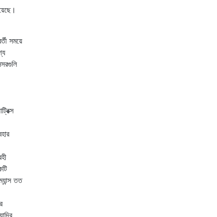
য়েছে।
্তী সময়ে
গ্য
েসরগুলি
্রিক্স
বহার
রহী
কটি
যান্স তত
র
যাদির