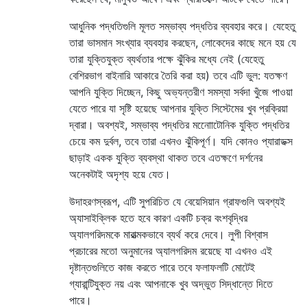
আধুনিক পদ্ধতিগুলি মূলত সম্ভাব্য পদ্ধতির ব্যবহার করে। যেহেতু
তারা ভাসমান সংখ্যার ব্যবহার করছেন, লোকেদের কাছে মনে হয় যে
তারা যুক্তিযুক্ত ব্যর্থতার পক্ষে ঝুঁকির মধ্যে নেই (যেহেতু
বেশিরভাগ বাইনারি আকারে তৈরি করা হয়) তবে এটি ভুল: যতক্ষণ
আপনি যুক্তি দিচ্ছেন, কিছু অভ্যন্তরীণ সমস্যা সর্বদা খুঁজে পাওয়া
যেতে পারে যা সৃষ্টি হয়েছে আপনার যুক্তি সিস্টেমের খুব প্রক্রিয়া
দ্বারা। অবশ্যই, সম্ভাব্য পদ্ধতির মনোোটোনিক যুক্তি পদ্ধতির
চেয়ে কম দুর্বল, তবে তারা এখনও ঝুঁকিপূর্ণ। যদি কোনও প্যারাডক্স
ছাড়াই একক যুক্তি ব্যবস্থা থাকত তবে এতক্ষণে দর্শনের
অনেকটাই অদৃশ্য হয়ে যেত।
উদাহরণস্বরূপ, এটি সুপরিচিত যে বেয়েসিয়ান গ্রাফগুলি অবশ্যই
অ্যাসাইক্লিক হতে হবে কারণ একটি চক্র বংশবৃদ্ধির
অ্যালগরিদমকে মারাত্মকভাবে ব্যর্থ করে দেবে। লুপী বিশ্বাস
প্রচারের মতো অনুমানের অ্যালগরিদম রয়েছে যা এখনও এই
দৃষ্টান্তগুলিতে কাজ করতে পারে তবে ফলাফলটি মোটেই
গ্যারান্টিযুক্ত নয় এবং আপনাকে খুব অদ্ভুত সিদ্ধান্তে দিতে
পারে।