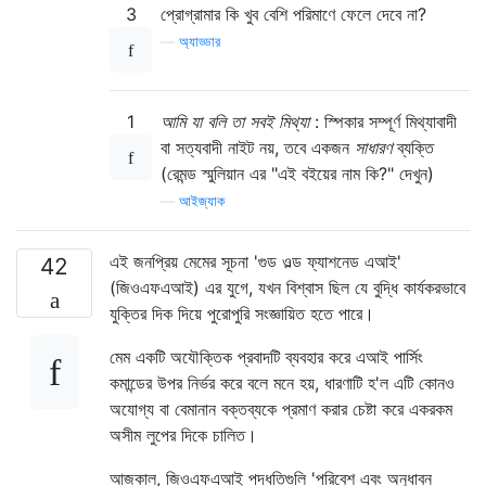
3
প্রোগ্রামার কি খুব বেশি পরিমাণে ফেলে দেবে না?
—
অ্যাড্ডার
1
আমি যা বলি তা সবই মিথ্যা
: স্পিকার সম্পূর্ণ মিথ্যাবাদী
বা সত্যবাদী নাইট নয়, তবে একজন
সাধারণ
ব্যক্তি
(রেমন্ড স্মুলিয়ান এর "এই বইয়ের নাম কি?" দেখুন)
—
আইজ্যাক
এই জনপ্রিয় মেমের সূচনা 'গুড ওল্ড ফ্যাশনেড এআই'
42
(জিওএফএআই) এর যুগে, যখন বিশ্বাস ছিল যে বুদ্ধি কার্যকরভাবে
যুক্তির দিক দিয়ে পুরোপুরি সংজ্ঞায়িত হতে পারে।
মেম একটি অযৌক্তিক প্রবাদটি ব্যবহার করে এআই পার্সিং
কমান্ডের উপর নির্ভর করে বলে মনে হয়, ধারণাটি হ'ল এটি কোনও
অযোগ্য বা বেমানান বক্তব্যকে প্রমাণ করার চেষ্টা করে একরকম
অসীম লুপের দিকে চালিত।
আজকাল, জিওএফএআই পদ্ধতিগুলি 'পরিবেশ এবং অনুধাবন