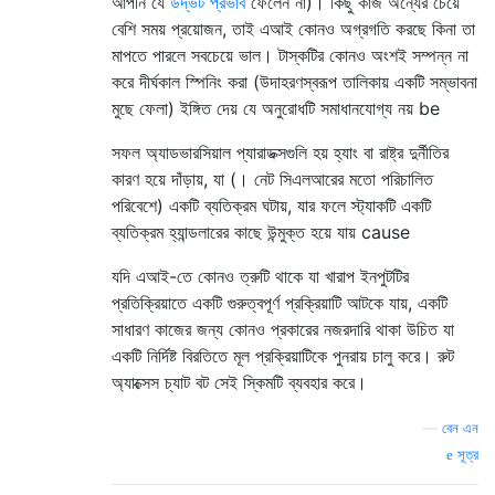
আপনি যে
উদ্ভট প্রভাব
ফেলেন না)। কিছু কাজ অন্যের চেয়ে
বেশি সময় প্রয়োজন, তাই এআই কোনও অগ্রগতি করছে কিনা তা
মাপতে পারলে সবচেয়ে ভাল। টাস্কটির কোনও অংশই সম্পন্ন না
করে দীর্ঘকাল স্পিনিং করা (উদাহরণস্বরূপ তালিকায় একটি সম্ভাবনা
মুছে ফেলা) ইঙ্গিত দেয় যে অনুরোধটি সমাধানযোগ্য নয় be
সফল অ্যাডভারসিয়াল প্যারাডক্সগুলি হয় হ্যাং বা রাষ্ট্র দুর্নীতির
কারণ হয়ে দাঁড়ায়, যা (। নেট সিএলআরের মতো পরিচালিত
পরিবেশে) একটি ব্যতিক্রম ঘটায়, যার ফলে স্ট্যাকটি একটি
ব্যতিক্রম হ্যান্ডলারের কাছে উন্মুক্ত হয়ে যায় cause
যদি এআই-তে কোনও ত্রুটি থাকে যা খারাপ ইনপুটটির
প্রতিক্রিয়াতে একটি গুরুত্বপূর্ণ প্রক্রিয়াটি আটকে যায়, একটি
সাধারণ কাজের জন্য কোনও প্রকারের নজরদারি থাকা উচিত যা
একটি নির্দিষ্ট বিরতিতে মূল প্রক্রিয়াটিকে পুনরায় চালু করে। রুট
অ্যাক্সেস চ্যাট বট সেই স্কিমটি ব্যবহার করে।
—
বেন এন
সূত্র