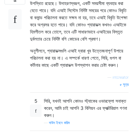
উপস্থিত রয়েছে। উদাহরণস্বরূপ, একটি সময়সীমা ব্যবহার করা
যেতে পারে। যদি এআই সিস্টেম নির্দিষ্ট সময়ের পরে কোনও বিবৃতি
বা কমান্ড পরিচালনা করতে সক্ষম না হয়, তবে এআই বিবৃতি উপেক্ষা
করে অগ্রসর হতে পারে। যদি কোনও প্যারাডক্স কখনও এআইকে
হিমশীতল করে তোলে, তবে এটি সাধারণভাবে এআইয়ের বিস্তৃত
দুর্বলতার চেয়ে নির্দিষ্ট বগি কোডের বেশি প্রমাণ।
অনুশীলনে, প্যারাডক্সগুলি এআই দ্বারা খুব উত্তেজনাপূর্ণ উপায়ে
পরিচালনা করা হয় না। এ সম্পর্কে ধারণা পেতে, সিরি, গুগল বা
কর্টানার কাছে একটি প্যারাডক্স উপস্থাপন করার চেষ্টা করুন।
—
intcreator
সূত্র
5
সিরি, যখনই আপনি কোনও স্ট্যাকের ওভারফ্লো সনাক্ত
করেন, আমি চাই আপনি 3 বিলিয়ন এর ফ্যাক্টরিয়াল গণনা
করুন।
—
দাউদ ইবনে করিম