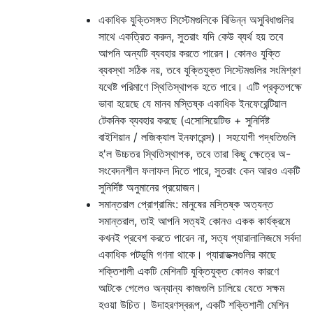
একাধিক যুক্তিসঙ্গত সিস্টেমগুলিকে বিভিন্ন অসুবিধাগুলির
সাথে একত্রিত করুন, সুতরাং যদি কেউ ব্যর্থ হয় তবে
আপনি অন্যটি ব্যবহার করতে পারেন। কোনও যুক্তি
ব্যবস্থা সঠিক নয়, তবে যুক্তিযুক্ত সিস্টেমগুলির সংমিশ্রণ
যথেষ্ট পরিমাণে স্থিতিস্থাপক হতে পারে। এটি প্রকৃতপক্ষে
ভাবা হয়েছে যে মানব মস্তিষ্ক একাধিক ইনফেরেন্টিয়াল
টেকনিক ব্যবহার করছে (এসোসিয়েটিভ + সুনির্দিষ্ট
বাইশিয়ান / লজিক্যাল ইনফারেন্স)। সহযোগী পদ্ধতিগুলি
হ'ল উচ্চতর স্থিতিস্থাপক, তবে তারা কিছু ক্ষেত্রে অ-
সংবেদনশীল ফলাফল দিতে পারে, সুতরাং কেন আরও একটি
সুনির্দিষ্ট অনুমানের প্রয়োজন।
সমান্তরাল প্রোগ্রামিং: মানুষের মস্তিষ্ক অত্যন্ত
সমান্তরাল, তাই আপনি সত্যই কোনও একক কার্যক্রমে
কখনই প্রবেশ করতে পারেন না, সত্য প্যারালালিজমে সর্বদা
একাধিক পটভূমি গণনা থাকে। প্যারাডক্সগুলির কাছে
শক্তিশালী একটি মেশিনটি যুক্তিযুক্ত কোনও কারণে
আটকে গেলেও অন্যান্য কাজগুলি চালিয়ে যেতে সক্ষম
হওয়া উচিত। উদাহরণস্বরূপ, একটি শক্তিশালী মেশিন