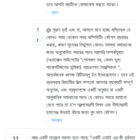
তবে আপনি বড়টিকে মোকাবেলা করতে পারেন।
—
লুয়ান
1
@ লুয়ান হ্যাঁ এবং না, আসলে মনে হচ্ছে মস্তিষ্ক যে
কোনও সময় যেকোন সময় কম্পিউটিং কৌশল ব্যবহার
করছে, কারণ সূত্রের নির্ভুলতা কোনও সমস্যা সমাধানের
জন্য অনুমোদিত সময়ের সাথে সরাসরি সম্পর্কযুক্ত
(অ্যালেক্স পাউগেটের "গোলমাল নয়, কেবল ভুল:
সাবোপটিমালের ভূমিকা) আচরণগত বৈকল্পিকতা ",
আশ্চর্যজনক কাগজ বিটিডাব্লু ইন ইনফরমেশন। তবে এই
ব্যবস্থার বিবর্তনীয় উত্স সম্পর্কে আপনার ব্যাখ্যাটি সম্পূর্ণ
অনুমেয়, এবং প্রকৃতপক্ষে একটি অনুমান যা একটি
আনুমানিক সমাধানের সাথে যে কোনও সময়ে থামানো
যেতে পারে তা হ'ল স্বল্পমেয়াদী বিপদ এবং দীর্ঘমেয়াদী
চ্যালেঞ্জ উভয়ই বাঁচার জন্য খুব ভাল কৌশল।
—
চমত্কার
আর একটি অনুরূপ প্রশ্ন হতে পারে: "একটি এআই এর কী দুর্বলতা
11