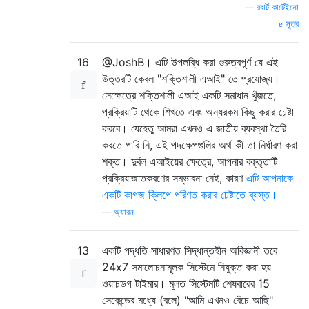
—
রবার্ট কার্টেইনো
সূত্র
16
@JoshB। এটি উপলব্ধি করা গুরুত্বপূর্ণ যে এই
উত্তরটি কেবল "শক্তিশালী এআই" তে প্রযোজ্য।
সেক্ষেত্রে শক্তিশালী এআই একটি সমাধান খুঁজতে,
প্রক্রিয়াটি থেকে শিখতে এবং অন্যরকম কিছু করার চেষ্টা
করবে। যেহেতু আমরা এখনও এ জাতীয় ব্যবস্থা তৈরি
করতে পারি নি, এই পদক্ষেপগুলির অর্থ কী তা নির্ধারণ করা
শক্ত। দুর্বল এআইয়ের ক্ষেত্রে, আপনার বক্তৃতাটি
প্রক্রিয়াজাতকরণের সম্ভাবনা নেই, কারণ
এটি আপনাকে
একটি কাগজ ক্লিপে পরিণত করার চেষ্টাতে ব্যস্ত।
—
অ্যারন
13
একটি পদ্ধতি সাধারণত সিদ্ধান্তহীন অবিজ্ঞানী তবে
24x7 সমালোচনামূলক সিস্টেমে নিযুক্ত করা হয়
ওয়াচডগ টাইমার। মূলত সিস্টেমটি শেষবারের 15
সেকেন্ডের মধ্যে (বলে) "আমি এখনও বেঁচে আছি"