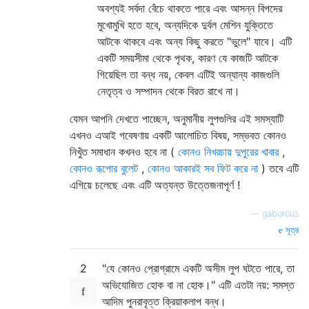
অবশ্যই সর্বদা বেঁচে থাকতে পারে এবং আসন্ন বিপদের
মুখোমুখি হতে হবে, অন্যদিকে দুর্বল মেশিন যুক্তিতে
আটকে থাকবে এবং অন্য কিছু করতে "ভুলে" যাবে। এটি
একটি সময়সীমা থেকে পৃথক, কারণ যে কাজটি আটকে
গিয়েছিল তা বন্ধ নয়, কেবল এটিই অন্যান্য কাজগুলি
নেতৃত্ব ও সম্পাদন থেকে বিরত রাখে না।
যেমন আপনি দেখতে পাচ্ছেন, অনুমানীয় লুপগুলির এই সমস্যাটি
এখনও এআই গবেষণায় একটি আলোচিত বিষয়, সম্ভবত কোনও
নিখুঁত সমাধান কখনও হবে না (
কোনও নিখরচায় দুপুরের খাবার
,
কোনও রূপোর বুলেট
,
কোনও আকারই সব ফিট করে না
) তবে এটি
এগিয়ে চলেছে এবং এটি অত্যন্ত উত্তেজনাপূর্ণ !
—
gaborous
সূত্র
2
"যে কোনও প্রোগ্রামে একটি অসীম লুপ ঘটতে পারে, তা
অভিযোজিত হোক বা না হোক।" এটি এতটা নয়: সমস্ত
আদিম পুনরাবৃত্ত ক্রিয়াকলাপ বন্ধ।