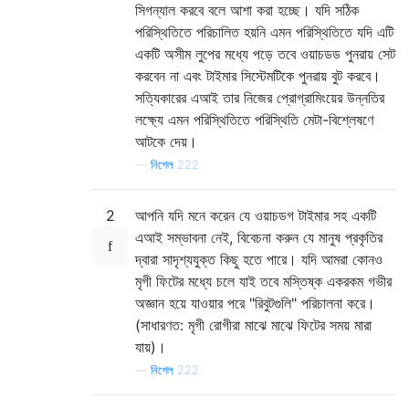
সিগন্যাল করবে বলে আশা করা হচ্ছে। যদি সঠিক
পরিস্থিতিতে পরিচালিত হয়নি এমন পরিস্থিতিতে যদি এটি
একটি অসীম লুপের মধ্যে পড়ে তবে ওয়াচডড পুনরায় সেট
করবেন না এবং টাইমার সিস্টেমটিকে পুনরায় বুট করবে।
সত্যিকারের এআই তার নিজের প্রোগ্রামিংয়ের উন্নতির
লক্ষ্যে এমন পরিস্থিতিতে পরিস্থিতি মেটা-বিশ্লেষণে
আটকে দেয়।
—
নিগেল 222
2
আপনি যদি মনে করেন যে ওয়াচডগ টাইমার সহ একটি
এআই সম্ভাবনা নেই, বিবেচনা করুন যে মানুষ প্রকৃতির
দ্বারা সাদৃশ্যযুক্ত কিছু হতে পারে। যদি আমরা কোনও
মৃগী ফিটের মধ্যে চলে যাই তবে মস্তিষ্ক একরকম গভীর
অজ্ঞান হয়ে যাওয়ার পরে "রিবুটগুলি" পরিচালনা করে।
(সাধারণত: মৃগী রোগীরা মাঝে মাঝে ফিটের সময় মারা
যায়)।
—
নিগেল 222