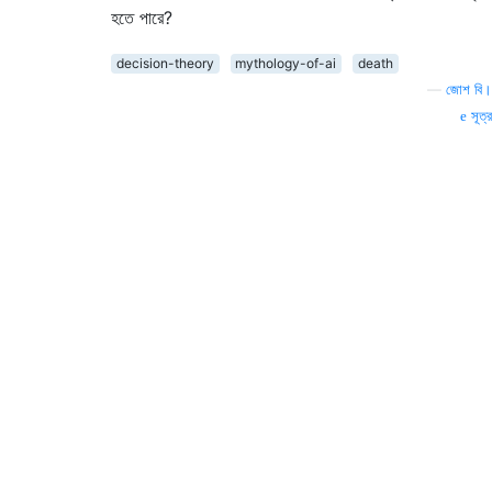
হতে পারে?
decision-theory
mythology-of-ai
death
—
জোশ বি।
সূত্র