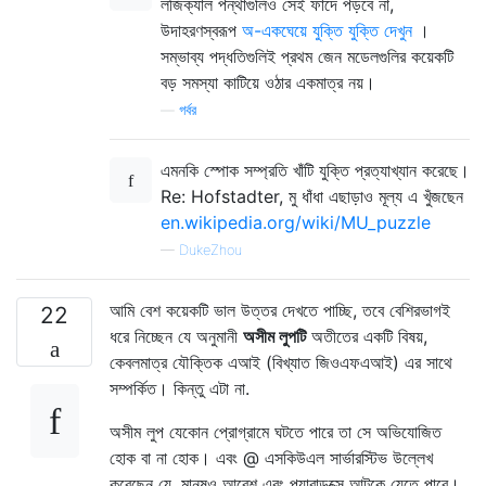
লজিক্যাল পন্থাগুলিও সেই ফাঁদে পড়বে না,
উদাহরণস্বরূপ
অ-একঘেয়ে যুক্তি যুক্তি দেখুন
।
সম্ভাব্য পদ্ধতিগুলিই প্রথম জেন মডেলগুলির কয়েকটি
বড় সমস্যা কাটিয়ে ওঠার একমাত্র নয়।
—
গর্বর
এমনকি স্পোক সম্প্রতি খাঁটি যুক্তি প্রত্যাখ্যান করেছে।
Re: Hofstadter, মু ধাঁধা এছাড়াও মূল্য এ খুঁজছেন
en.wikipedia.org/wiki/MU_puzzle
—
DukeZhou
আমি বেশ কয়েকটি ভাল উত্তর দেখতে পাচ্ছি, তবে বেশিরভাগই
22
ধরে নিচ্ছেন যে অনুমানী
অসীম লুপটি
অতীতের একটি বিষয়,
কেবলমাত্র যৌক্তিক এআই (বিখ্যাত জিওএফএআই) এর সাথে
সম্পর্কিত। কিন্তু এটা না.
অসীম লুপ যেকোন প্রোগ্রামে ঘটতে পারে তা সে অভিযোজিত
হোক বা না হোক। এবং @ এসকিউএল সার্ভারস্টিভ উল্লেখ
করেছেন যে, মানুষও আবেশ এবং প্যারাডক্সে আটকে যেতে পারে।