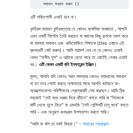
এটি শক্তিশালী এআই হবে না।
কৃত্রিম সাধারণ বুদ্ধিমত্তার
যে কোনও ক্লাসিক সংজ্ঞাতে , আপনি
এমন একটি সিস্টেম তৈরি করছেন যা জ্ঞানের কিছু রূপকে নকল করে
যা সমস্যা সমাধান এবং
অভিযোজিত শিক্ষাকে
(this এখানে এই
শব্দবন্ধটি নোট করুন)। আমি পরামর্শ দেব যে যে কোনও এআই
যেমন "অসীম লুপ" এ আটকে যেতে পারে তা মোটেই শেখার এআই
নয়।
এটি কেবল একটি বগি ইনফারেন্স ইঞ্জিন।
মূলত, আপনি যদি কোনও সরল সমস্যার কোনও সমাধানের সমাধান
না হন তবে পোস্ট করতে অক্ষমতার সাথে আপনি বর্তমানে অ-
অ্যাক্সেসযোগ্য পরিশীলনের প্রোগ্রামটি শেষ করছেন। আমি ঠিক
সহজেই "সেই বন্ধ দরজা দিয়ে হাঁটতে" বলতে পারি বা "নিজেকে
মাটি থেকে তুলে নিতে" বা এমনকি "সেই পেন্সিলটি চালু করে" বলতে
পারি - এবং অনুরূপ কনড্রাম উপস্থাপন করতে পারি।
"আমি যা বলি তা সবই মিথ্যা।" -
লায়ারের প্যারাডক্স