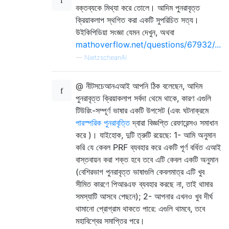
বক্তব্যকে মিথ্যা করে তোলে। আদিম পুনরাবৃত্ত
ক্রিয়াকলাপ স্থগিত করা একটি সুপরিচিত সত্য।
উইকিপিডিয়া সংজ্ঞা যেমন দেখুন, অথবা
mathoverflow.net/questions/67932/...
—
NietzscheanAI
@ নীটসচেআনএআই আপনি ঠিক বলেছেন, আদিম
পুনরাবৃত্ত ক্রিয়াকলাপ সর্বদা থেমে থাকে, কারণ এগুলি
টিউরিং-সম্পূর্ণ ভাষার একটি উপসেট (এবং ঘটনাক্রমে
পারস্পরিক পুনরাবৃত্তি
দ্বারা বিজ্ঞপ্তি রেফারেন্সও সমাধান
করে )। যাইহোক, দুটি ত্রুটি রয়েছে: 1- আমি অনুমান
করি যে কেবল PRF ব্যবহার করে একটি পূর্ণ বর্ধিত এআই
বাস্তবায়ন করা শক্ত হবে তবে এটি কেবল একটি অনুমান
(বেশিরভাগ পুনরাবৃত্ত ভাষাগুলি কেবলমাত্র এটি খুব
সীমিত কারণে পিআরএফ ব্যবহার করছে না, তাই থামার
সমস্যাটি আসবে পেছনে); 2- আপনার এখনও খুব দীর্ঘ
থামানো প্রোগ্রাম থাকতে পারে: এগুলি থামবে, তবে
মহাবিশ্বের সমাপ্তির পরে।