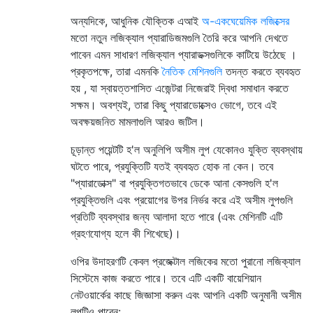
অন্যদিকে, আধুনিক যৌক্তিক এআই
অ-একঘেয়েমিক লজিক্সের
মতো নতুন লজিক্যাল প্যারাডিজমগুলি তৈরি করে আপনি দেখতে
পাবেন এমন সাধারণ লজিক্যাল প্যারাডক্সগুলিকে কাটিয়ে উঠেছে ।
প্রকৃতপক্ষে, তারা এমনকি
নৈতিক মেশিনগুলি
তদন্ত করতে ব্যবহৃত
হয় , যা স্বায়ত্তশাসিত এজেন্টরা নিজেরাই দ্বিধা সমাধান করতে
সক্ষম। অবশ্যই, তারা কিছু প্যারাডোক্সেও ভোগে, তবে এই
অবক্ষয়জনিত মামলাগুলি আরও জটিল।
চূড়ান্ত পয়েন্টটি হ'ল অনুলিপি অসীম লুপ যেকোনও যুক্তি ব্যবস্থায়
ঘটতে পারে, প্রযুক্তিটি যতই ব্যবহৃত হোক না কেন। তবে
"প্যারাডোক্স" বা প্রযুক্তিগতভাবে ডেকে আনা কেসগুলি হ'ল
প্রযুক্তিগুলি এবং প্রয়োগের উপর নির্ভর করে এই অসীম লুপগুলি
প্রতিটি ব্যবস্থার জন্য আলাদা হতে পারে (এবং মেশিনটি এটি
গ্রহণযোগ্য হলে কী শিখেছে)।
ওপির উদাহরণটি কেবল প্রজেক্টাল লজিকের মতো পুরানো লজিক্যাল
সিস্টেমে কাজ করতে পারে। তবে এটি একটি বায়েশিয়ান
নেটওয়ার্কের কাছে জিজ্ঞাসা করুন এবং আপনি একটি অনুমানী অসীম
লুপটিও পাবেন: