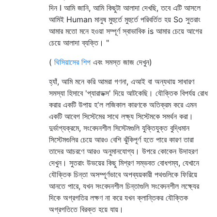
দিন I আমি জানি, আমি কিছুটা আলাদা দেখছি, তবে এটি আসলে
আমিই Human মানুষ মুহুর্তে মুহুর্তে পরিবর্তিত হয় So সুতরাং
আমার মতো মনে হওয়া সম্পূর্ণ স্বাভাবিক is আমার চেয়ে আগের
চেয়ে আলাদা ব্যক্তি। "
(
থিসিয়াসের শিপ
এবং সমস্ত জাজ দেখুন)
হ্যাঁ, আমি মনে করি আমরা গণনা, এআই বা অন্যথায় সাধারণ
সমস্যা হিসাবে 'প্যারাডক্স' দিয়ে আটকেছি। যৌক্তিক বিপর্যয় রোধ
করার একটি উপায় হ'ল লজিকাল কারণকে অতিক্রম করে এমন
একটি আবেগ সিস্টেমের সাথে লক্ষ্য সিস্টেমকে সমর্থন করা।
দুর্ভাগ্যক্রমে, সংবেদনশীল সিস্টেমগুলি যুক্তিযুক্ত বুদ্ধিমান
সিস্টেমগুলির চেয়ে আরও বেশি ঝুঁকিপূর্ণ হতে পারে কারণ তারা
তাদের আচরণে আরও অনুমানযোগ্য। উপরে কোকেন উদাহরণ
দেখুন। সুতরাং উভয়ের কিছু মিশ্রণ সম্ভবত বোধগম্য, যেখানে
যৌক্তিক চিন্তা অসম্পূর্ণভাবে অপব্যয়কারী পথগুলিকে ফিরিয়ে
আনতে পারে, যখন সংবেদনশীল চিন্তাগুলি সংবেদনশীল লক্ষ্যের
দিকে অগ্রগতির লক্ষণ না করে যখন ক্লান্তিকর যৌক্তিক
অগ্রগতিতে বিরক্ত হয়ে যায়।