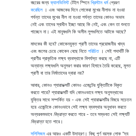
বছরের জন্য
ক্যালভিনিস্ট
টেইল স্পিনে
খ্রিস্টান ধর্ম
প্রেরণ
করেছিল
। এবং আজকের দিনে লোকেরা মুখের নীলাভ না হওয়া
পর্যন্ত তাদের মুখের নীল না হওয়া পর্যন্ত তাদের কোনও অভাব
নেই এবং তাদের স্বাধীন ইচ্ছা আছে কি নেই, এবং কেন তা শুনতে
পাচ্ছেন না। এই মানুষগুলি কি অসীম লুপগুলিতে আটকে আছে?
মাদকের কী হবে? কোকেনযুক্ত প্রাণী তাদের প্রয়োজনীয় খাদ্য
এবং জলের চেয়ে কোকেন বেছে নিতে
পরিচিত
। সেই পদার্থটি কি
প্রাণীর প্রাকৃতিক লক্ষ্য ব্যবস্থাকে বিপর্যস্ত করছে না, এটি
অন্যান্য লক্ষ্যগুলি অনুসরণ করার কারণ হিসাবে তৈরি করেছে, মূলত
প্রাণী বা তার নির্মাতাদের দ্বারা নয়?
আবার, কোনও প্যারাডক্সটি কোনও এজেন্টের যুক্তিটিকে বিকৃত
করতে পারে? প্যারাডক্সটি যদি কোনওভাবে লক্ষ্য অনুসন্ধানের
যুক্তির সাথে সম্পর্কিত হয় - এবং সেই প্যারাডক্সটির বিষয়ে সচেতন
হয়ে এজেন্টকে কোনওভাবে সেই লক্ষ্য ব্যবস্থার অনুধাবন করতে
অন্যরকমভাবে
বিভ্রান্ত
করতে পারে - তবে সম্ভবত সেই লক্ষ্যটি
বিভ্রান্ত
হতে পারে।
সলিসিজম
এর আরও একটি উদাহরণ। কিছু পূর্ণ বয়স্ক লোক "দ্য