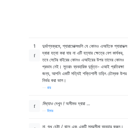
1
দুর্ভাগ্যক্রমে, প্যারাডোক্সগুলি যে কোনও এআইকে প্যারাডক্স
দ্বারা হত্যা করা যায় না এটি হত্যার ক্ষেত্রে বেশ কার্যকর,
তবে সেটের বাইরের কোনও এআইয়ের উপর তাদের কোনও
প্রভাব নেই। সুতরাং ব্যবহারিক দুর্বৃত্ত- এআই প্রতিরক্ষা
জন্য, আপনি একটি সত্যিই শক্তিশালী তড়িৎ চৌম্বক উপর
নির্ভর করা ভাল।
—
রায়
মিথ্যাও
দেখুন
!
অসীমভ দ্বারা ...
—
হিদার
না, শুধু চেষ্টা / বাদে এবং একটি সময়সীমা ব্যবহার করুন।