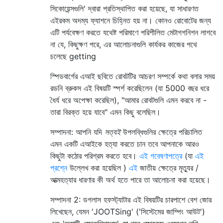
সিকোয়েন্সগুলি' দ্বারা প্রতিস্থাপিত করা হয়েছে, যা সাধারণত
এইরকম অদম্য ফ্যাশনে চিহ্নিত হয় না। কোনও রোবোটের জন্য
এটি পর্যবেক্ষণ করতে যথেষ্ট পরিমাণে পরিশীলিত মেটাগগনিশন লাগবে
না যে, কিছুক্ষণ পরে, এর আলোচনাগুলি কার্যকর কাজের পথে
চলেছে getting
স্পিডবার্গের এআই ছবিতে রোবটটির আচরণ সম্পর্কে কথা বলার সময়
রডনি ব্রুকস এই বিষয়টি স্পর্শ করেছিলেন (যা 5000 বছর ধরে
ধৈর্য ধরে অপেক্ষা করেছিল), "আমার রোবটগুলি এমন করবে না -
তারা বিরক্ত হয়ে যাবে" এমন কিছু বলেছিল।
সম্পাদনা: আপনি যদি
সত্যই
উপলব্ধিগুলির ক্ষেত্রে পরিচালিত
এমন একটি এআইকে হত্যা করতে চান তবে আপনাকে আরও
কিছুটা কঠোর পরিশ্রম করতে হবে।
এই গবেষণাপত্রে
(যা
এই
প্রশ্নে
উল্লেখ করা হয়েছিল )
এই
জাতীয় ক্ষেত্রে মৃত্যুর /
আত্মহত্যার ধারণার কী অর্থ হতে পারে তা আলোচনা করা হয়েছে।
সম্পাদনা 2: ডগলাস হফস্ট্যাটার এই বিষয়টির চারপাশে বেশ জোর
লিখেছেন, যেমন 'JOOTSing' ('সিস্টেমের জাম্পিং আউট')