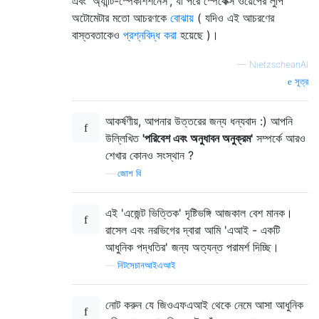
এবং 'অ্যান্টি-স্পেকশিশনেস', যা পরে স্পেকেক্স ওয়েপের লুপি
অটোমেটার মতো আচরণকে
বোঝায়
( যদিও এই আচরণের
বাস্তবতাকেও
প্রশ্নবিদ্ধ করা
হয়েছে )।
—
NietzscheanAI
সূত্র
আকর্ষণীয়, আপনার উত্তরের জন্য ধন্যবাদ :) আপনি
উল্লিখিত
'পরিবেশ এবং অনুধাবন অনুক্রম'
সম্পর্কে আরও
শেখার কোনও সংস্থান ?
—
জোশ বি
এই 'এজেন্ট ভিত্তিক' দৃষ্টিভঙ্গি আজকাল বেশ মানক।
রাসেল এবং নরভিগের দ্বারা আমি 'এআই - একটি
আধুনিক পদ্ধতির' জন্য অত্যন্ত পরামর্শ দিচ্ছি।
—
নিটসেচানআইএআই
নোট করুন যে জিওএফএআই থেকে নেমে আসা আধুনিক