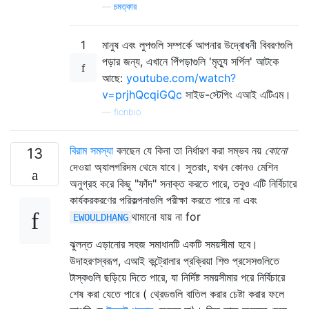
—
চমত্কার
1
মানুষ এবং লুপগুলি সম্পর্কে আপনার উদ্বোধনী বিবরণগুলি
পড়ার জন্য, এখানে পিঁপড়াগুলি 'মৃত্যু সর্পিল' আটকে
আছে:
youtube.com/watch?
v=prjhQcqiGQc
সাইড-স্টেপিং এআই এটিএম।
—
fionbio
বিরাম সমস্যা
বলছেন যে কিনা তা নির্ধারণ করা সম্ভব নয়
কোনো
13
দেওয়া অ্যালগরিদম থেমে যাবে। সুতরাং, যখন কোনও মেশিন
অনুগ্রহ করে কিছু "ফাঁদ" সনাক্ত করতে পারে, তবুও এটি নির্বিচারে
কার্যকরকরণের পরিকল্পনাগুলি পরীক্ষা করতে পারে না এবং
থামানো যায় না for
EWOULDHANG
ঝুলন্ত এড়ানোর সহজ সমাধানটি একটি সময়সীমা হবে।
উদাহরণস্বরূপ, এআই কন্ট্রোলার প্রক্রিয়া শিশু প্রসেসগুলিতে
টাস্কগুলি ছড়িয়ে দিতে পারে, যা নির্দিষ্ট সময়সীমার পরে নির্বিচারে
শেষ করা যেতে পারে ( থ্রেডগুলি বাতিল করার চেষ্টা করার ফলে