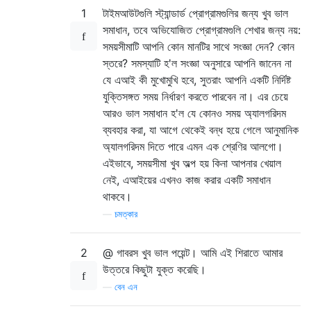
1
টাইমআউটগুলি স্ট্যান্ডার্ড প্রোগ্রামগুলির জন্য খুব ভাল
সমাধান, তবে অভিযোজিত প্রোগ্রামগুলি শেখার জন্য নয়:
সময়সীমাটি আপনি কোন মানটির সাথে সংজ্ঞা দেন? কোন
স্তরে? সমস্যাটি হ'ল সংজ্ঞা অনুসারে আপনি জানেন না
যে এআই কী মুখোমুখি হবে, সুতরাং আপনি একটি নির্দিষ্ট
যুক্তিসঙ্গত সময় নির্ধারণ করতে পারবেন না। এর চেয়ে
আরও ভাল সমাধান হ'ল যে কোনও সময় অ্যালগরিদম
ব্যবহার করা, যা আগে থেকেই বন্ধ হয়ে গেলে আনুমানিক
অ্যালগরিদম দিতে পারে এমন এক শ্রেণির আলগো।
এইভাবে, সময়সীমা খুব অল্প হয় কিনা আপনার খেয়াল
নেই, এআইয়ের এখনও কাজ করার একটি সমাধান
থাকবে।
—
চমত্কার
2
@ গাবরস খুব ভাল পয়েন্ট। আমি এই শিরাতে আমার
উত্তরে কিছুটা যুক্ত করেছি।
—
বেন এন