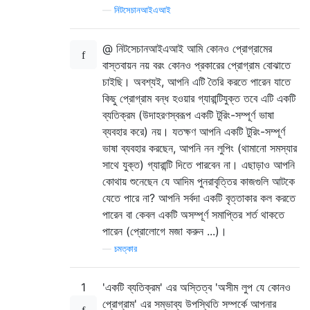
—
নিটসেচানআইএআই
@ নিটসেচানআইএআই আমি কোনও প্রোগ্রামের
বাস্তবায়ন নয় বরং কোনও প্রকারের প্রোগ্রাম বোঝাতে
চাইছি। অবশ্যই, আপনি এটি তৈরি করতে পারেন যাতে
কিছু প্রোগ্রাম বন্ধ হওয়ার গ্যারান্টিযুক্ত তবে এটি একটি
ব্যতিক্রম (উদাহরণস্বরূপ একটি টুরিং-সম্পূর্ণ ভাষা
ব্যবহার করে) নয়। যতক্ষণ আপনি একটি টুরিং-সম্পূর্ণ
ভাষা ব্যবহার করছেন, আপনি নন লুপিং (থামানো সমস্যার
সাথে যুক্ত) গ্যারান্টি দিতে পারবেন না। এছাড়াও আপনি
কোথায় শুনেছেন যে আদিম পুনরাবৃত্তির কাজগুলি আটকে
যেতে পারে না? আপনি সর্বদা একটি বৃত্তাকার কল করতে
পারেন বা কেবল একটি অসম্পূর্ণ সমাপ্তির শর্ত থাকতে
পারেন (প্রোলোগে মজা করুন ...)।
—
চমত্কার
1
'একটি ব্যতিক্রম' এর অস্তিত্ব 'অসীম লুপ যে কোনও
প্রোগ্রাম' এর সম্ভাব্য উপস্থিতি সম্পর্কে আপনার