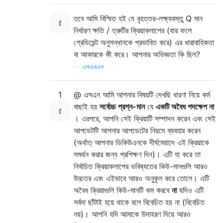
তবে আমি বিস্মিত হই যে বৃহত্তর-লক্ষ্যবস্তু Q মান
নির্ধারণ ক্ষতি / ত্রুটির ক্রিয়াকলাপের (যার ফলে
গ্রেডিয়েন্ট অনুসন্ধানকে প্রভাবিত করে) এর ধারাবাহিকতা
বা আকারকে কী করে। আপনার অভিজ্ঞতা কি ছিল?
—
এসএনএন
1
@ এসএন আমি আপনার বিষয়টি দেখছি ধারণা নিয়ে কর্ম
বাছাই হয়
সর্বোচ্চ প্রশ্ন-মান
যে
একটি অবৈধ পদক্ষেপ না
। এরপরে, আপনি সেই ক্রিয়াটি সম্পাদন করেন এবং সেই
আপডেটটি আপনার আপডেটের নিয়মে ব্যবহার করেন
(অর্থাত্ আপনার ডিকিউএনকে দীর্ঘমেয়াদে এই ক্রিয়াকে
সমর্থন করার জন্য প্রশিক্ষণ দিন)। এটি যা করে তা
নির্বাচিত ক্রিয়াকলাপের ভবিষ্যতের কিউ-মানগুলি আরও
উচ্চতর এবং এইভাবে আরও অনুকূল করে তোলে। এটি
অবৈধ ক্রিয়াগুলি কিউ-মানটি কম করবে
না
যদিও এটি
সর্বদা ছাঁটাই হয়ে থাকে বলে বিবেচিত হয় না (বিবেচিত
নয়)। আপনি যদি আমাকে উদাহরণ দিয়ে আরও