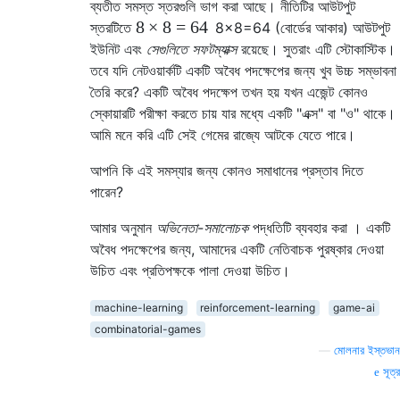
ব্যতীত সমস্ত স্তরগুলি ভাগ করা আছে। নীতিটির আউটপুট
8
×
8
=
64
স্তরটিতে
8
×
8
=
64
(বোর্ডের আকার) আউটপুট
ইউনিট এবং
সেগুলিতে সফটম্যাক্স
রয়েছে। সুতরাং এটি স্টোকাস্টিক।
তবে যদি নেটওয়ার্কটি একটি অবৈধ পদক্ষেপের জন্য খুব উচ্চ সম্ভাবনা
তৈরি করে? একটি অবৈধ পদক্ষেপ তখন হয় যখন এজেন্ট কোনও
স্কোয়ারটি পরীক্ষা করতে চায় যার মধ্যে একটি "এক্স" বা "ও" থাকে।
আমি মনে করি এটি সেই গেমের রাজ্যে আটকে যেতে পারে।
আপনি কি এই সমস্যার জন্য কোনও সমাধানের প্রস্তাব দিতে
পারেন?
আমার অনুমান
অভিনেতা-সমালোচক
পদ্ধতিটি ব্যবহার করা । একটি
অবৈধ পদক্ষেপের জন্য, আমাদের একটি নেতিবাচক পুরষ্কার দেওয়া
উচিত এবং প্রতিপক্ষকে পালা দেওয়া উচিত।
machine-learning
reinforcement-learning
game-ai
combinatorial-games
—
মোলনার ইস্তভান
সূত্র