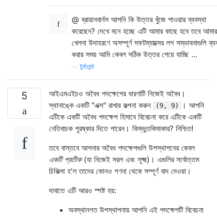
@ ব্রায়ানবার্নস আপনি কি উত্তর খুঁজে পাওয়ার ব্যবস্থা
করেছেন? দেখে মনে হচ্ছে এটি আমার কাছে হবে তবে আমার
খেলনা উদাহরণে অসম্পূর্ণ সফটম্যাক্সের লগ সম্ভাবনাগুলি ব্য
করার সময় আমি কেবল সঠিক উত্তর পেয়ে যাচ্ছি ...
—
টুর্নামেন্ট
আইএমএইচও অবৈধ পদক্ষেপের ধারণাটি নিজেই অবৈধ।
5
স্থানাঙ্কে একটি "এক্স" রাখার কল্পনা করুন
। আপনি
(9, 9)
এটিকে একটি অবৈধ পদক্ষেপ হিসাবে বিবেচনা করে এটিকে একটি
নেতিবাচক পুরষ্কার দিতে পারেন। কিম্ভুতকিমাকার? নিশ্চিত!
তবে বাস্তবে আপনার অবৈধ পদক্ষেপগুলি উপস্থাপনের কেবল
একটি প্রতীক
(যা নিজেই সরল এবং সূক্ষ্ম)। এগুলির সর্বোত্তম
চিকিত্সা হ'ল তাদের কোনও গণনা থেকে সম্পূর্ণ বাদ দেওয়া।
দাবাতে এটি আরও স্পষ্ট হয়:
অবস্থানগত উপস্থাপনায় আপনি এই পদক্ষেপটি বিবেচনা