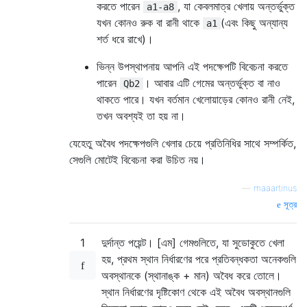
করতে পারেন
, যা কেবলমাত্র খেলায় অন্তর্ভুক্ত
a1-a8
যখন কোনও রুক বা রানী থাকে
(এবং কিছু অন্যান্য
a1
শর্ত ধরে রাখে)।
ভিন্ন উপস্থাপনায় আপনি এই পদক্ষেপটি বিবেচনা করতে
পারেন
। আবার এটি গেমের অন্তর্ভুক্ত বা নাও
Qb2
থাকতে পারে। যখন বর্তমান খেলোয়াড়ের কোনও রানী নেই,
তখন অবশ্যই তা হয় না।
যেহেতু অবৈধ পদক্ষেপগুলি খেলার চেয়ে প্রতিনিধির সাথে সম্পর্কিত,
সেগুলি মোটেই বিবেচনা করা উচিত নয়।
—
maaartinus
সূত্র
1
দুর্দান্ত পয়েন্ট। [এম] গেমগুলিতে, যা সুডোকুতে খেলা
হয়, প্রথম স্থান নির্ধারণের পরে প্রতিবন্ধকতা অনেকগুলি
অবস্থানকে (স্থানাঙ্ক + মান) অবৈধ করে তোলে।
স্থান নির্ধারণের দৃষ্টিকোণ থেকে এই অবৈধ অবস্থানগুলি