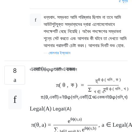
সূত্র
ধন্যবাদ. সম্ভবত আমি পরিষ্কার ছিলাম না তবে আমি
আউটপুটযুক্ত সম্ভাব্যদের দ্বারা এলোমেলোভাবে
পদক্ষেপটি বেছে নিয়েছি। অবৈধ পদক্ষেপের সম্ভাবনা
শূন্যে সেট করতে এবং আপনার কী ঘটবে তা দেখতে আমি
আপনার পরামর্শটি চেষ্টা করব। আপনার দিনটি শুভ হোক.
—
মোলনার ইস্তভান
একটি
θ
φ
গুলি
একজন
একটি
θ
φ
গুলি
একজন
8
θ
ϕ
(
গুলি
,
ক
)
ই
π
(
θ
,
ক
)
=
θ
ϕ
(
গুলি
,
খ
)
Σ
ই
খ
∈
এ
π
(
θ
,
একটি
)
=
ই
θ
φ
(
গুলি
,
একটি
)
Σ
খ
∈
একজন
ই
θ
φ
(
গুলি
,
খ
)
L
e
g
a
l
(
A
)
L
e
g
a
l
(
A
)
θ
ϕ
(
s
,
a
)
e
π
(
θ
,
a
)
=
,
a
∈
L
e
g
a
l
(
θ
ϕ
(
s
,
b
)
∑
e
b
∈
L
e
g
a
l
(
A
)