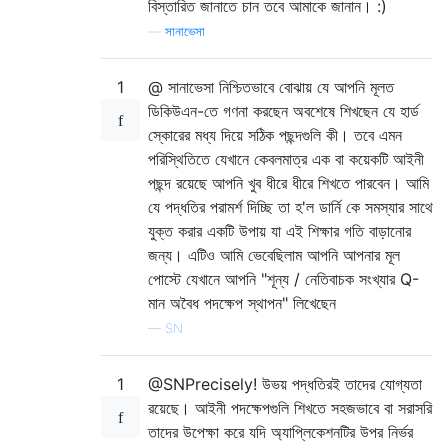
বিস্তারিত জানাতে চান তবে আমাকে জানান। :)
—
সানাভেসা
1
@ সানাভেসা নিশ্চিতভাবে বোঝায় যে আপনি মূলত
ডিকিউএন-তে গণনা করছেন অবশেষে শিখছেন যে হার্ড
স্কোরের মধ্য দিয়ে সঠিক পছন্দগুলি কী। তবে এমন
পরিস্থিতিতে যেখানে কেবলমাত্র এক বা কয়েকটি আইনী
পছন্দ রয়েছে আপনি খুব ধীরে ধীরে শিখতে পারবেন। আমি
যে পদ্ধতির পরামর্শ দিচ্ছি তা হ'ল ডার্নি কে সমস্যার সাথে
যুক্ত করার একটি উপায় যা এই শিক্ষার গতি বাড়ানোর
জন্য। এটিও আমি ভেবেছিলাম আপনি আপনার মূল
পোস্টে যেখানে আপনি "শূন্য / নেতিবাচক সংখ্যার Q-
মান অবৈধ পদক্ষেপ স্থাপন" লিখেছেন
—
SN
1
@SNPrecisely! উভয় পদ্ধতিরই তাদের যোগ্যতা
রয়েছে। আইনী পদক্ষেপগুলি শিখতে সহজভাবে বা সরাসরি
তাদের উপেক্ষা করে যদি অ্যাপ্লিকেশনটির উপর নির্ভর