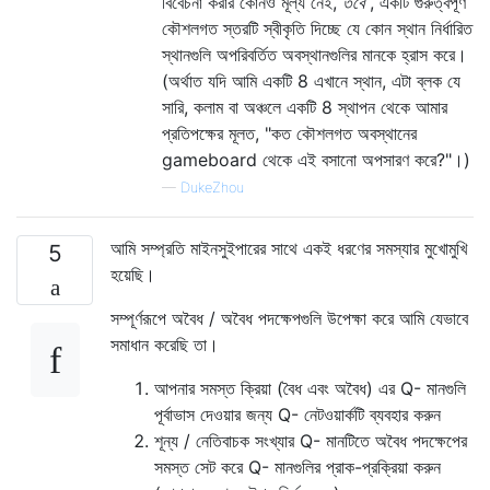
বিবেচনা করার কোনও মূল্য নেই,
তবে
, একটি গুরুত্বপূর্ণ
কৌশলগত স্তরটি স্বীকৃতি দিচ্ছে যে কোন স্থান নির্ধারিত
স্থানগুলি অপরিবর্তিত অবস্থানগুলির মানকে হ্রাস করে।
(অর্থাত যদি আমি একটি 8 এখানে স্থান, এটা ব্লক যে
সারি, কলাম বা অঞ্চলে একটি 8 স্থাপন থেকে আমার
প্রতিপক্ষের মূলত, "কত কৌশলগত অবস্থানের
gameboard থেকে এই বসানো অপসারণ করে?"।)
—
DukeZhou
আমি সম্প্রতি মাইনসুইপারের সাথে একই ধরণের সমস্যার মুখোমুখি
5
হয়েছি।
সম্পূর্ণরূপে অবৈধ / অবৈধ পদক্ষেপগুলি উপেক্ষা করে আমি যেভাবে
সমাধান করেছি তা।
আপনার সমস্ত ক্রিয়া (বৈধ এবং অবৈধ) এর Q- মানগুলি
পূর্বাভাস দেওয়ার জন্য Q- নেটওয়ার্কটি ব্যবহার করুন
শূন্য / নেতিবাচক সংখ্যার Q- মানটিতে অবৈধ পদক্ষেপের
সমস্ত সেট করে Q- মানগুলির প্রাক-প্রক্রিয়া করুন