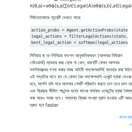
π
(
θ
,
a
)
=
e
θ
ϕ
(
s
,
a
)
∑
b
∈
L
e
g
a
l
(
A
)
e
θ
ϕ
(
s
,
b
)
,
a
∈
L
e
g
a
l
সিউডোকোডে সূত্রটি দেখতে পারে:
action_probs = Agent.getActionProbs(state)

legal_actions = filterLegalActions(state, a
লিনিয়ার বা অ-লিনিয়ার ফাংশন আনুমানিককরণ (আপনার নিউরাল
নেটওয়ার্ক) ব্যবহার করা হোক না কেন, ধারণাটি কেবল আপনার
সফটম্যাক্সের গণনা করার সময় আইনী পদক্ষেপগুলিই ব্যবহার করা উচ
এই পদ্ধতির মানে হল যে কেবল বৈধ পদক্ষেপগুলি এজেন্ট দ্বারা দেওয়া
হবে, আপনি যদি পরে আপনার গেমটি পরিবর্তন করতে চান তবে ভাল হয
এবং ক্রিয়ায় সীমিত পছন্দের মধ্যে মানের পার্থক্য এজেন্টের দ্বারা বৈষম্
করা আরও সহজ হবে। সম্ভাব্য ক্রিয়া সংখ্যা হ্রাস হওয়ায় এটি আর
দ্রুত হবে faster
—
জাদেন ট্র